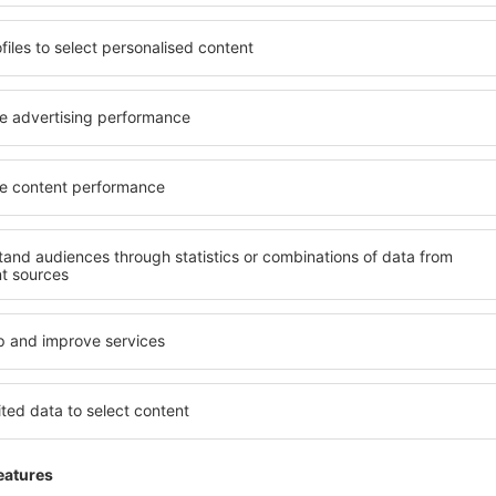
13 tarjousta
to
4 tar
Helsinki
Tu
122
EUR
ALKAEN
ALK
Näytä muita tarjouksia
ADVERTISEMENT