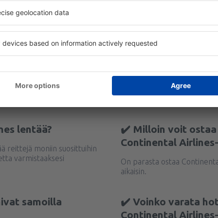
ines lentää?
✔️ Milloin voit osta
Continental Airlines
ää reittejä moniin suosittuihin
tta varmistaaksesi
On parasta ostaa Continenta
aikaisin.
ivat samoilla
✔️ Voinko varata ho
Continental Airlines