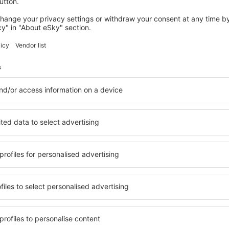
mistä: Helsinki (HEL)
Barcelona
168
EUR
ALKAEN
Tarkista tiedot
SUOMI
RUOTSI