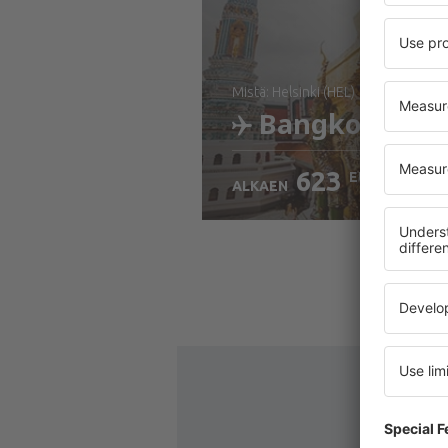
mistä: Helsinki (HEL)
Bangkok
623
EUR
ALKAEN
Tarkista tiedot