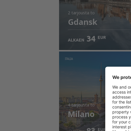
2 tarjousta
to
Gdansk
34
EUR
ALKAEN
ITALIA
4 tarjousta
to
Milano
83
EUR