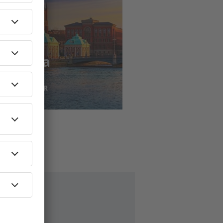
jousta
to
kholma
78
EUR
AEN