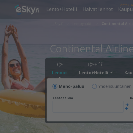
Lento+Ho
Lento+Hotelli
Halvat lennot
Kaupu
eSky.fi
Lentoyhtiöt
Continental Airl
Continental Airlin
Lennot
Lento+Hotelli
Kau
Meno-paluu
Yhdensuuntainen 
Lähtöpaikka
K