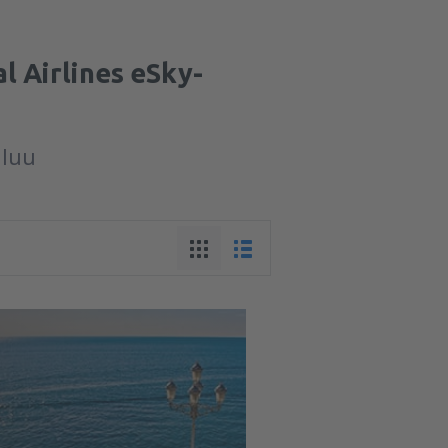
l Airlines eSky-
aluu