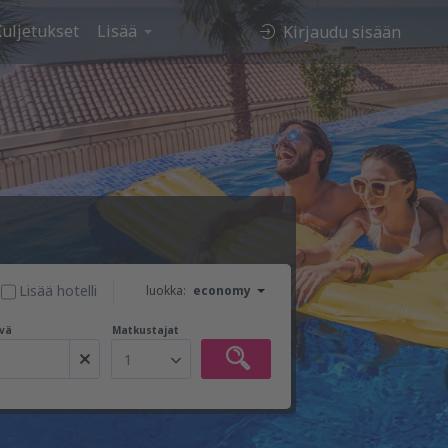
uljetukset
Lisää
Kirjaudu sisään
Lisää hotelli
luokka:
economy
vä
Matkustajat
1