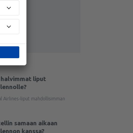
a halvimmat liput
-lennolle?
l Airlines-liput mahdollisimman
tellin samaan aikaan
-lennon kanssa?