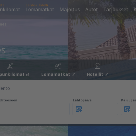
telli
Lento+Hotelli
nkilomat
Lomamatkat
Majoitus
Autot
Tarjoukset
K
ines
es
punkilomat
Lomamatkat
Hotellit
lento
ohteeseen
Lähtöpäivä
Paluupäi