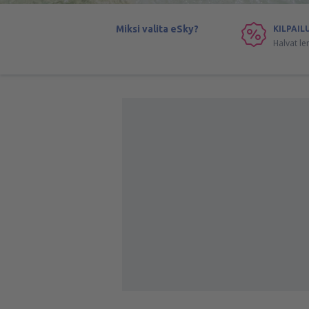
Miksi valita eSky?
KILPAIL
Halvat le