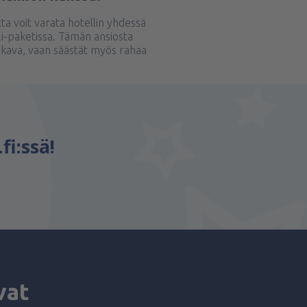
a voit varata hotellin yhdessä
li-paketissa. Tämän ansiosta
ukava, vaan säästät myös rahaa
fi:ssä!
vat