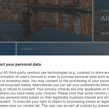
4 tar
Al
ALK
ESPANJA