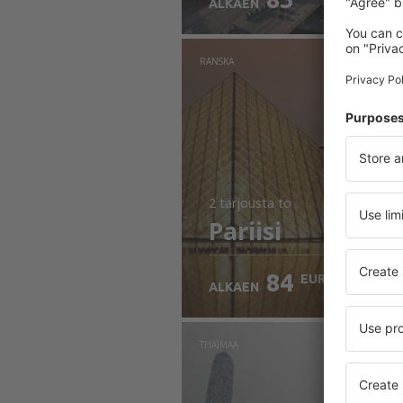
ALKAEN
RANSKA
2 tarjousta
to
Pariisi
84
EUR
ALKAEN
THAIMAA