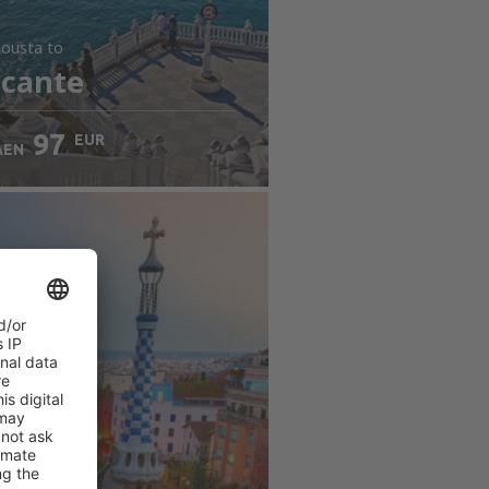
jousta
to
icante
97
EUR
AEN