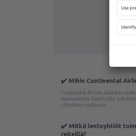
✔️ Mihin Continental Airl
Continental Airlines aikataulu sisält
kaupunkeihin. Käytä eSky-hakukone
yhteyksien saatavuus.
✔️ Mitkä lentoyhtiöt toim
reiteillä?