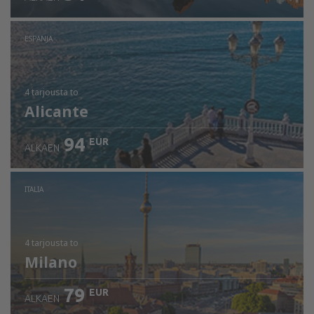
ESPANJA
4 tarjousta
to
Alicante
94
EUR
ALKAEN
ITALIA
4 tarjousta
to
Milano
79
EUR
ALKAEN