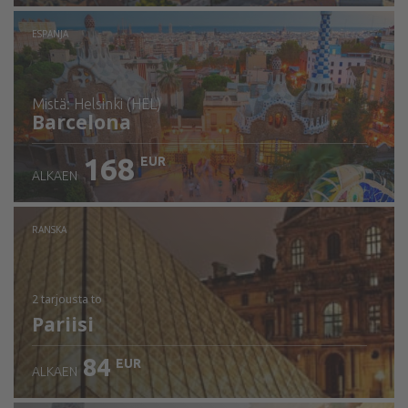
ESPANJA
mistä: Helsinki (HEL)
Barcelona
168
EUR
ALKAEN
Tarkista tiedot
RANSKA
2 tarjousta
to
Pariisi
84
EUR
ALKAEN