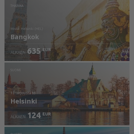
THAIMAA
mistä: Helsinki (HEL)
Bangkok
635
EUR
ALKAEN
Tarkista tiedot
SUOMI
13 tarjousta
to
Helsinki
124
EUR
ALKAEN