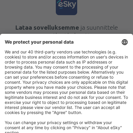
Lataa sovelluksemme
ja suunnittele
matkasi helposti
Suunnittele matkasi
Halvat lennot
Kaupunkilomat
Lomamatkat
Majoitus
Lento+Hotelli
Hotellit