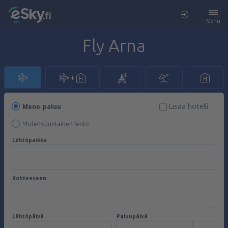
Menu
Fly Arna
Lisää hotelli
Meno-paluu
Yhdensuuntainen lento
Lähtöpaikka
Kohteeseen
Lähtöpäivä
Paluupäivä