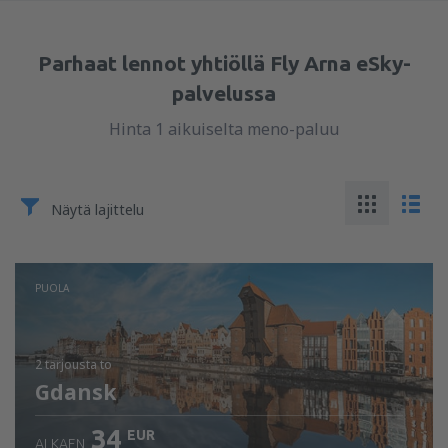
Parhaat lennot yhtiöllä Fly Arna eSky-
palvelussa
Hinta 1 aikuiselta meno-paluu
Näytä lajittelu
PUOLA
2 tarjousta
to
Gdansk
34
EUR
ALKAEN