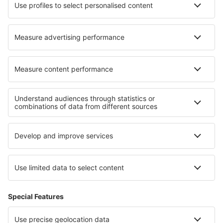
Turkish Airlines
Air Baltic
Tietoa eSkysta
Sopimusehdot
Omat varaukset
Tietosuojakäytäntö
Tuki ja yhteystiedot
Yksityisyys
Maat