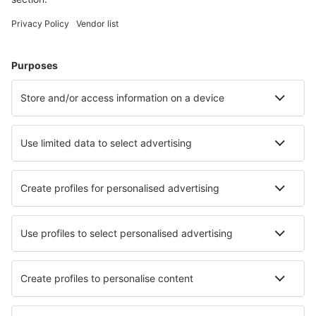
Kuljetukset
Nähtävyydet
Urheilutapahtumat
Lue lisää
Mobiilisovellus
Lentoyhtiöt
Finnair
Danish Air
FlexFlight
Lufthansa
Wizz Air
Norwegian
KLM
SAS