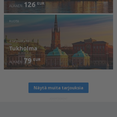
126
EUR
ALKAEN
RUOTSI
4 tarjousta
to
Tukholma
79
EUR
ALKAEN
Näytä muita tarjouksia
ADVERTISEMENT