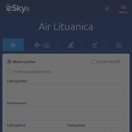
Menu
Air Lituanica
Lisää hotelli
Meno-paluu
Yhdensuuntainen lento
Lähtöpaikka
Kohteeseen
Lähtöpäivä
Paluupäivä