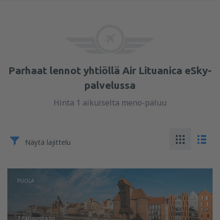
Parhaat lennot yhtiöllä Air Lituanica eSky-
palvelussa
Hinta 1 aikuiselta meno-paluu
Näytä lajittelu
PUOLA
2 tarjousta
to