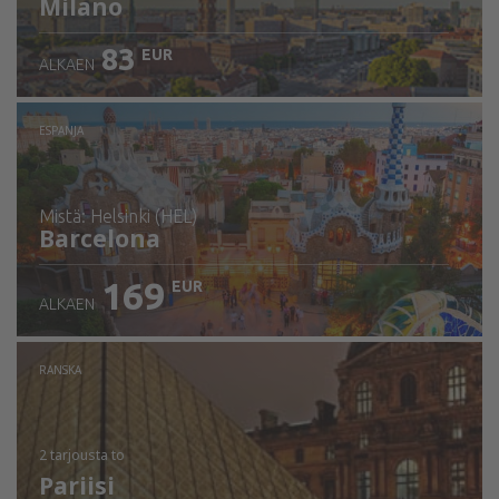
Milano
83
EUR
ALKAEN
ESPANJA
mistä: Helsinki (HEL)
Barcelona
169
EUR
ALKAEN
Tarkista tiedot
RANSKA
2 tarjousta
to
Pariisi