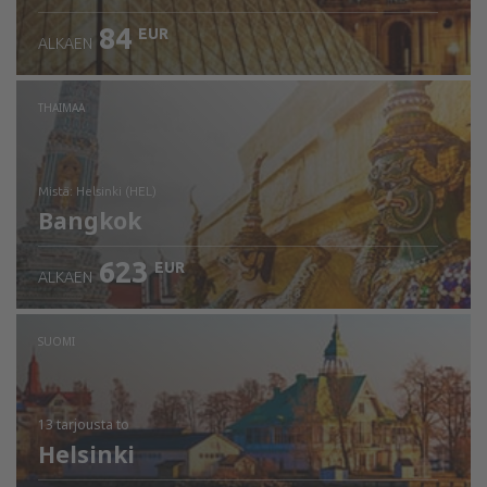
84
EUR
ALKAEN
THAIMAA
mistä: Helsinki (HEL)
Bangkok
623
EUR
ALKAEN
Tarkista tiedot
SUOMI
13 tarjousta
to
Helsinki