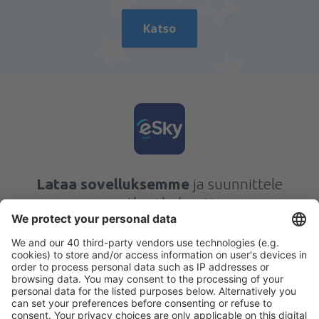
Katso
Lataa sovelluksemme
ja suunnittele
matkasi helposti
Suunnittele matkasi