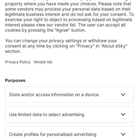
Halvat lennot
Kaupunkilomat
Lomamatkat
Majoitus
Lento+Hotelli
Hotellit
Kuljetukset
Nähtävyydet
Urheilutapahtumat
Lue lisää
Mobiilisovellus
Lentoyhtiöt
Finnair
Danish Air
FlexFlight