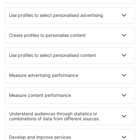
Lufthansa
Wizz Air
Norwegian
KLM
SAS
Turkish Airlines
Air Baltic
Tietoa eSkysta
Sopimusehdot
Omat varaukset
Tietosuojakäytäntö
Tuki ja yhteystiedot
Yksityisyys