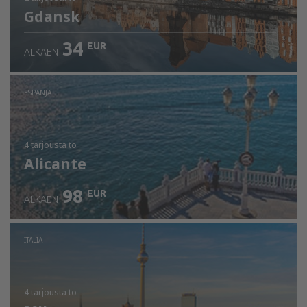
Gdansk
34
EUR
ALKAEN
ESPANJA
4 tarjousta
to
Alicante
98
EUR
ALKAEN
ITALIA
4 tarjousta
to