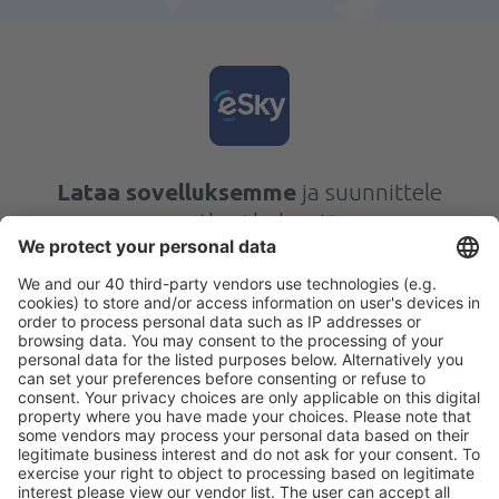
Lataa sovelluksemme
ja suunnittele
matkasi helposti
Suunnittele matkasi
Halvat lennot
Kaupunkilomat
Lomamatkat