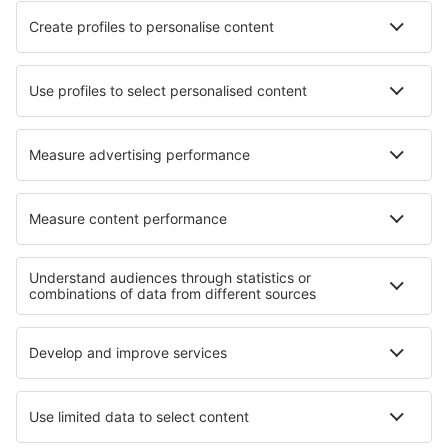
KLM
SAS
Turkish Airlines
Air Baltic
Tietoa eSkysta
Sopimusehdot
Omat varaukset
Tietosuojakäytäntö
Tuki ja yhteystiedot
Yksityisyys