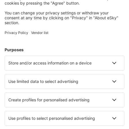
Majoitus
Lento+Hotelli
Hotellit
Kuljetukset
Nähtävyydet
Urheilutapahtumat
Lue lisää
Mobiilisovellus
Lentoyhtiöt
Finnair
Danish Air
FlexFlight
Lufthansa
Wizz Air
Norwegian