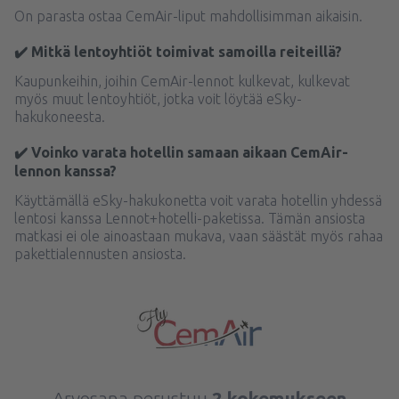
On parasta ostaa CemAir-liput mahdollisimman aikaisin.
✔️ Mitkä lentoyhtiöt toimivat samoilla reiteillä?
Kaupunkeihin, joihin CemAir-lennot kulkevat, kulkevat
myös muut lentoyhtiöt, jotka voit löytää eSky-
hakukoneesta.
✔️ Voinko varata hotellin samaan aikaan CemAir-
lennon kanssa?
Käyttämällä eSky-hakukonetta voit varata hotellin yhdessä
lentosi kanssa Lennot+hotelli-paketissa. Tämän ansiosta
matkasi ei ole ainoastaan mukava, vaan säästät myös rahaa
pakettialennusten ansiosta.
Arvosana perustuu
2 kokemukseen