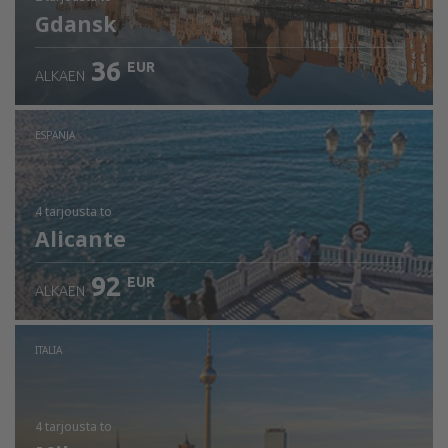
Gdansk
36
EUR
ALKAEN
ESPANJA
4 tarjousta
to
Alicante
92
EUR
ALKAEN
ITALIA
4 tarjousta
to