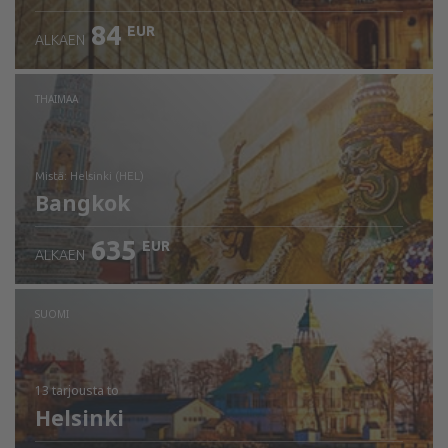
84
EUR
ALKAEN
THAIMAA
mistä: Helsinki (HEL)
Bangkok
635
EUR
ALKAEN
Tarkista tiedot
SUOMI
13 tarjousta
to
Helsinki