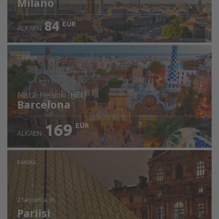
Milano
84
EUR
ALKAEN
ESPANJA
mistä: Helsinki (HEL)
Barcelona
169
EUR
ALKAEN
Tarkista tiedot
RANSKA
2 tarjousta
to
Pariisi