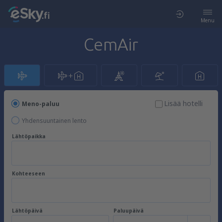
Menu
CemAir
Lisää hotelli
Meno-paluu
Yhdensuuntainen lento
Lähtöpaikka
Kohteeseen
Lähtöpäivä
Paluupäivä