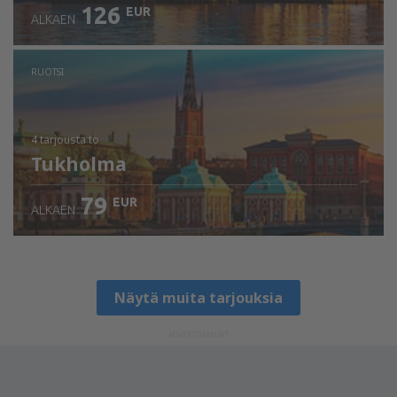
126
EUR
ALKAEN
RUOTSI
4 tarjousta
to
Tukholma
79
EUR
ALKAEN
Näytä muita tarjouksia
ADVERTISEMENT