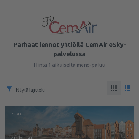
Parhaat lennot yhtiöllä CemAir eSky-
palvelussa
Hinta 1 aikuiselta meno-paluu
Näytä lajittelu
PUOLA
2 tarjousta
to