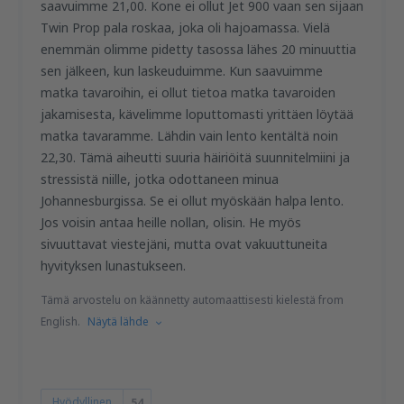
saavuimme 21,00. Kone ei ollut Jet 900 vaan sen sijaan
Twin Prop pala roskaa, joka oli hajoamassa. Vielä
enemmän olimme pidetty tasossa lähes 20 minuuttia
sen jälkeen, kun laskeuduimme. Kun saavuimme
matka tavaroihin, ei ollut tietoa matka tavaroiden
jakamisesta, kävelimme loputtomasti yrittäen löytää
matka tavaramme. Lähdin vain lento kentältä noin
22,30. Tämä aiheutti suuria häiriöitä suunnitelmiini ja
stressistä niille, jotka odottaneen minua
Johannesburgissa. Se ei ollut myöskään halpa lento.
Jos voisin antaa heille nollan, olisin. He myös
sivuuttavat viestejäni, mutta ovat vakuuttuneita
hyvityksen lunastukseen.
Tämä arvostelu on käännetty automaattisesti kielestä from
English.
Näytä lähde
Hyödyllinen
54