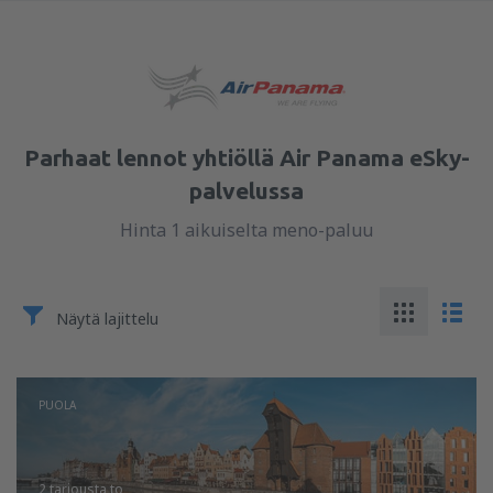
Parhaat lennot yhtiöllä Air Panama eSky-
palvelussa
Hinta 1 aikuiselta meno-paluu
Näytä lajittelu
PUOLA
2 tarjousta
to