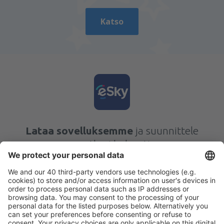
Katso
Lataa sovelluksemme
ja suunnittele
matkasi helposti
Suunnittele matkasi