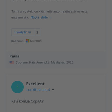
Tämä arvostelu on käännetty automaattisesti kielestä
englannista.
Näytä lähde
Hyödyllinen
2
Käännös:
Paula
Spojené Státy Americké,
Maaliskuu 2020
Excellent
5
Luokitustiedot
Kävi koulua CopaAir