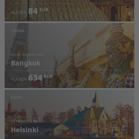
84
EUR
ALKAEN
THAIMAA
mistä: Helsinki (HEL)
Bangkok
634
EUR
ALKAEN
Tarkista tiedot
SUOMI
13 tarjousta
to
Helsinki