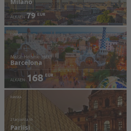
Milano
79
EUR
ALKAEN
ESPANJA
mistä: Helsinki (HEL)
Barcelona
168
EUR
ALKAEN
Tarkista tiedot
RANSKA
2 tarjousta
to
Pariisi