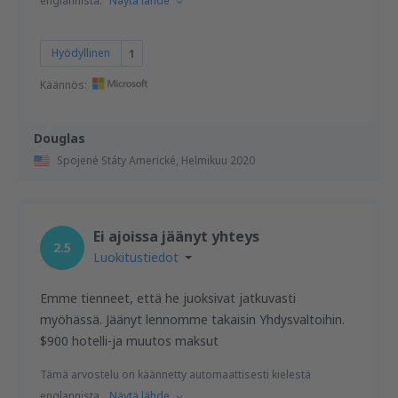
englannista.
Näytä lähde
Hyödyllinen
1
Käännös:
Douglas
Spojené Státy Americké,
Helmikuu 2020
Ei ajoissa jäänyt yhteys
2.5
Luokitustiedot
Emme tienneet, että he juoksivat jatkuvasti
myöhässä. Jäänyt lennomme takaisin Yhdysvaltoihin.
$900 hotelli-ja muutos maksut
Tämä arvostelu on käännetty automaattisesti kielestä
englannista.
Näytä lähde