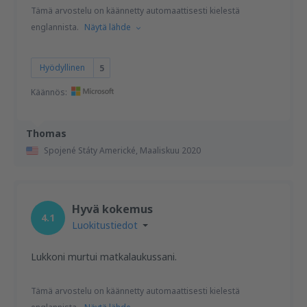
Tämä arvostelu on käännetty automaattisesti kielestä
englannista.
Näytä lähde
Hyödyllinen
5
Käännös:
Thomas
Spojené Státy Americké,
Maaliskuu 2020
Hyvä kokemus
4.1
Luokitustiedot
Lukkoni murtui matkalaukussani.
Tämä arvostelu on käännetty automaattisesti kielestä