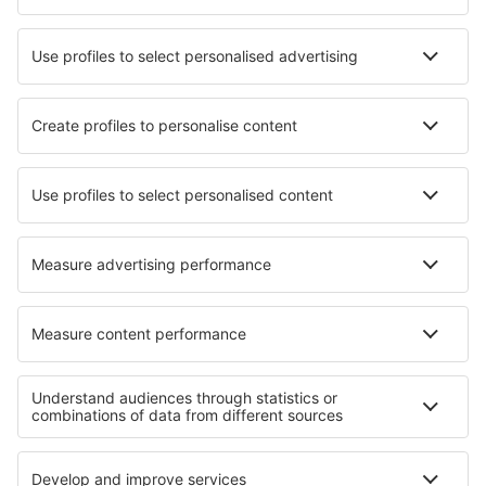
FlexFlight
Lufthansa
Wizz Air
Norwegian
KLM
SAS
Turkish Airlines
Air Baltic
Tietoa eSkysta
Sopimusehdot
Omat varaukset
Tietosuojakäytäntö
Tuki ja yhteystiedot
Yksityisyys