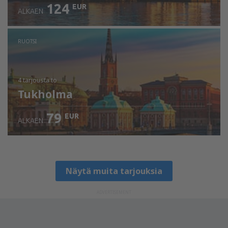
124
EUR
ALKAEN
RUOTSI
4 tarjousta
to
Tukholma
79
EUR
ALKAEN
Näytä muita tarjouksia
ADVERTISEMENT