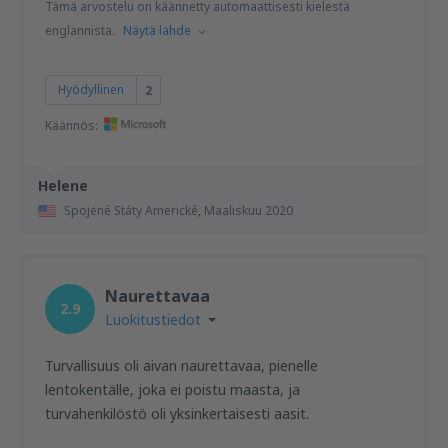
Tämä arvostelu on käännetty automaattisesti kielestä
englannista.
Näytä lähde
Hyödyllinen
2
Käännös:
Helene
Spojené Státy Americké,
Maaliskuu 2020
Naurettavaa
2.9
Luokitustiedot
Turvallisuus oli aivan naurettavaa, pienelle
lentokentälle, joka ei poistu maasta, ja
turvahenkilöstö oli yksinkertaisesti aasit.