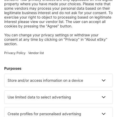
Halvat lennot
Kaupunkilomat
Lomamatkat
Majoitus
Lento+Hotelli
Hotellit
Kuljetukset
Nähtävyydet
Urheilutapahtumat
Lue lisää
Mobiilisovellus
Lentoyhtiöt
Finnair
Danish Air