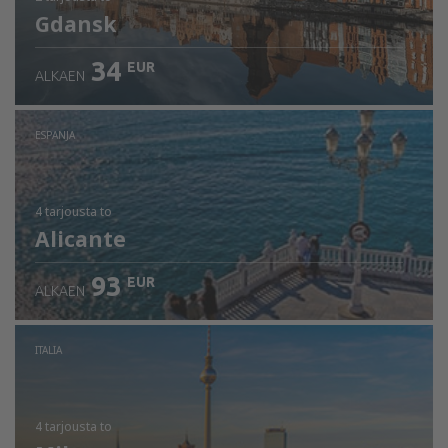
Gdansk
34
EUR
ALKAEN
ESPANJA
4 tarjousta
to
Alicante
93
EUR
ALKAEN
ITALIA
4 tarjousta
to