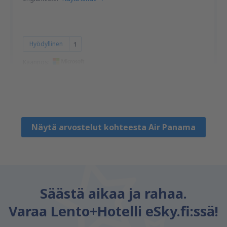
Hyödyllinen
1
Käännös:
Steven
Spojené Státy Americké,
Tammikuu 2020
Näytä arvostelut kohteesta Air Panama
Säästä aikaa ja rahaa.
Varaa Lento+Hotelli eSky.fi:ssä!