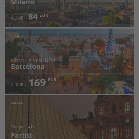
Milano
84
EUR
ALKAEN
ESPANJA
mistä: Helsinki (HEL)
Barcelona
169
EUR
ALKAEN
Tarkista tiedot
RANSKA
2 tarjousta
to
Pariisi