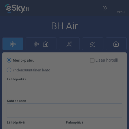
Menu
BH Air
Lisää hotelli
Meno-paluu
Yhdensuuntainen lento
Lähtöpaikka
Kohteeseen
Lähtöpäivä
Paluupäivä