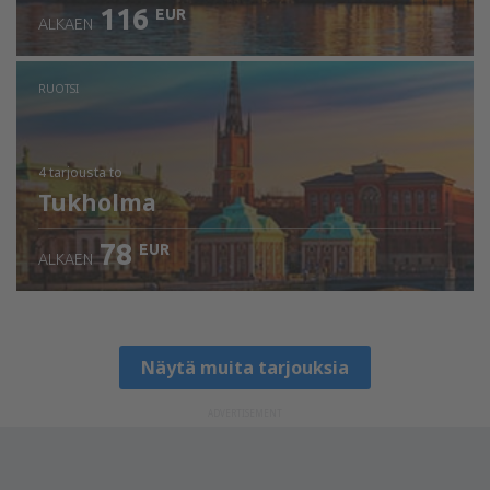
116
EUR
ALKAEN
RUOTSI
4 tarjousta
to
Tukholma
78
EUR
ALKAEN
Näytä muita tarjouksia
ADVERTISEMENT