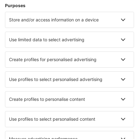
Urheilutapahtumat
Lue lisää
Mobiilisovellus
Lentoyhtiöt
Finnair
Danish Air
FlexFlight
Lufthansa
Wizz Air
Norwegian
KLM
SAS
Turkish Airlines
Air Baltic