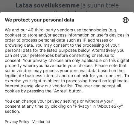
Lataa sovelluksemme
ja suunnittele
matkasi helposti
Suunnittele matkasi
Halvat lennot
Kaupunkilomat
Lomamatkat
Majoitus
Lento+Hotelli
Hotellit
Kuljetukset
Nähtävyydet