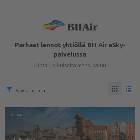
Parhaat lennot yhtiöllä BH Air eSky-
palvelussa
Hinta 1 aikuiselta meno-paluu
Näytä lajittelu
PUOLA
2 tarjousta
to