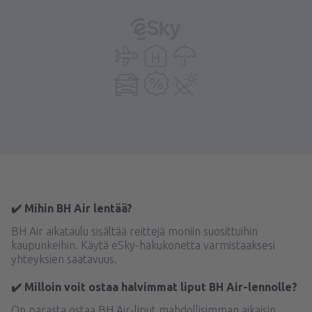
✔️ Mihin BH Air lentää?
BH Air aikataulu sisältää reittejä moniin suosittuihin
kaupunkeihin. Käytä eSky-hakukonetta varmistaaksesi
yhteyksien saatavuus.
✔️ Milloin voit ostaa halvimmat liput BH Air-lennolle?
On parasta ostaa BH Air-liput mahdollisimman aikaisin.