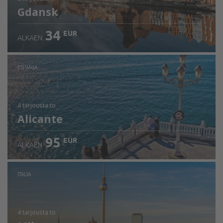
Gdansk
34
EUR
ALKAEN
ESPANJA
4 tarjousta
to
Alicante
95
EUR
ALKAEN
ITALIA
4 tarjousta
to