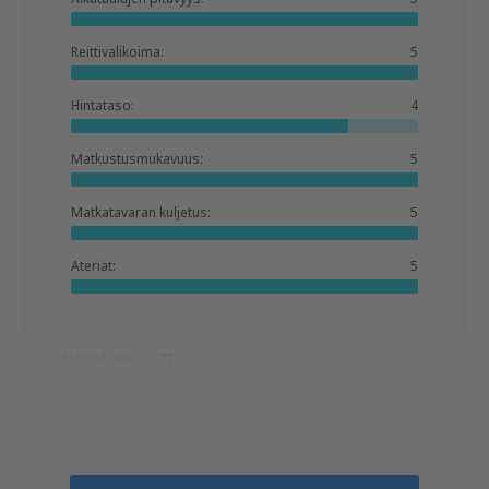
Reittivalikoima:
5
Hintataso:
4
Matkustusmukavuus:
5
Matkatavaran kuljetus:
5
Ateriat:
5
Hyödyllinen
77
Mihael
Bulgarie,
Syyskuu 2018