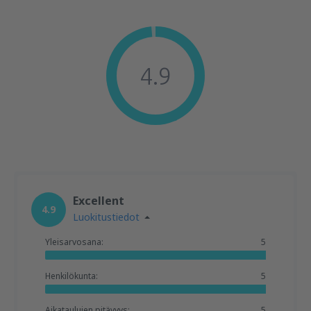
4.9
Excellent
4.9
Luokitustiedot
Yleisarvosana:
5
Henkilökunta:
5
Aikataulujen pitävyys:
5