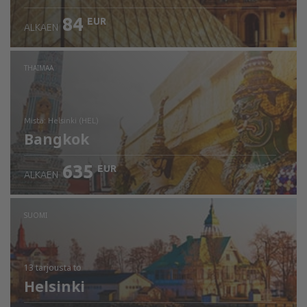
84
EUR
ALKAEN
THAIMAA
mistä: Helsinki (HEL)
Bangkok
635
EUR
ALKAEN
Tarkista tiedot
SUOMI
13 tarjousta
to
Helsinki