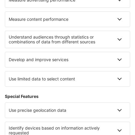
Tietoa eSkysta
Sopimusehdot
Omat varaukset
Tietosuojakäytäntö
Tuki ja yhteystiedot
Yksityisyys
Maat
Kansainväliset sivut
eSky.eu
eSky.com
eDestinos.com