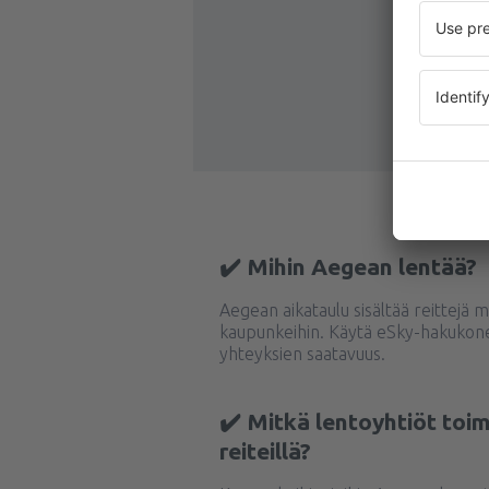
✔️ Mihin Aegean lentää?
Aegean aikataulu sisältää reittejä m
kaupunkeihin. Käytä eSky-hakukone
yhteyksien saatavuus.
✔️ Mitkä lentoyhtiöt toim
reiteillä?