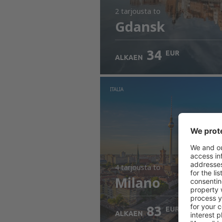
2 tarjousta
to
Gdansk
34
EUR
ALKAEN
ITALIA
4 tarjousta
to
Milano
83
EUR
ALKAEN