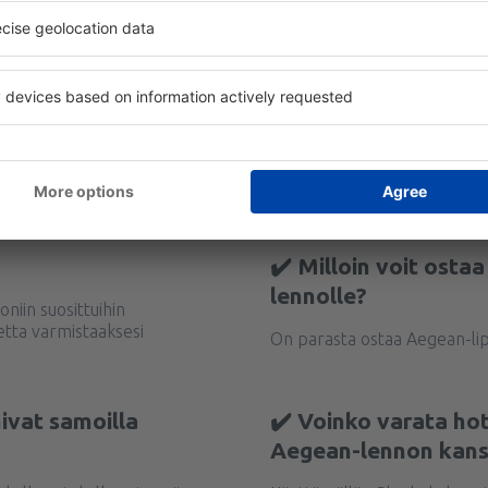
✔️ Milloin voit osta
lennolle?
oniin suosittuihin
tta varmistaaksesi
On parasta ostaa Aegean-lip
ivat samoilla
✔️ Voinko varata ho
Aegean-lennon kans