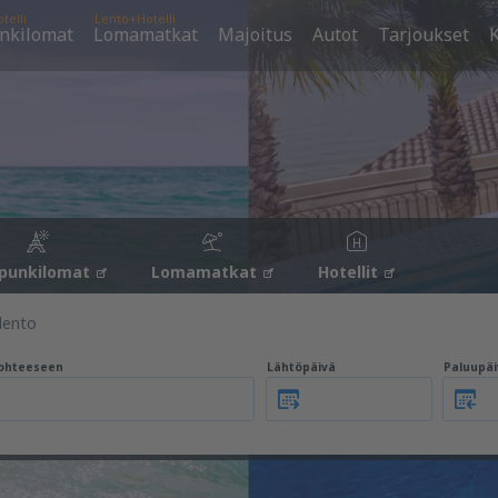
telli
Lento+Hotelli
nkilomat
Lomamatkat
Majoitus
Autot
Tarjoukset
K
punkilomat
Lomamatkat
Hotellit
lento
ohteeseen
Lähtöpäivä
Paluupäi