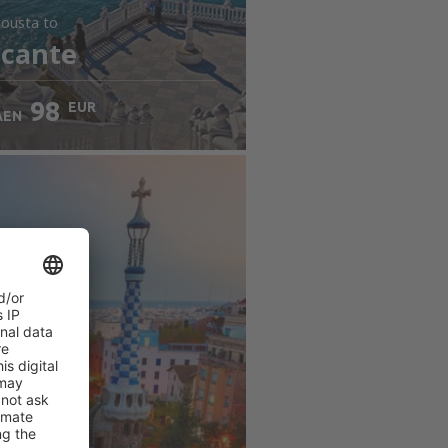
jousta
to
icante
98
EUR
AEN