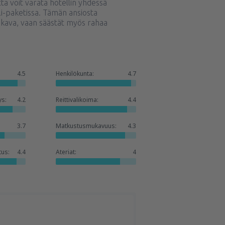
a voit varata hotellin yhdessä
li-paketissa. Tämän ansiosta
ukava, vaan säästät myös rahaa
4.5
Henkilökunta:
4.7
ys:
4.2
Reittivalikoima:
4.4
3.7
Matkustusmukavuus:
4.3
tus:
4.4
Ateriat:
4