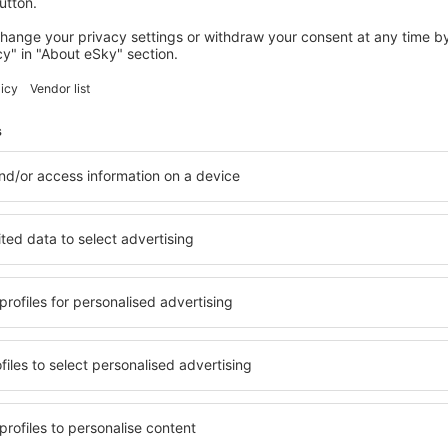
mistä: Helsinki (HEL)
Barcelona
169
EUR
ALKAEN
Tarkista tiedot
SUOMI
RUOTSI