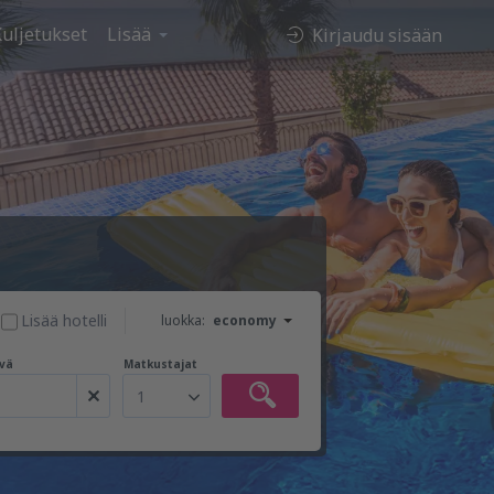
uljetukset
Lisää
Kirjaudu sisään
Lisää hotelli
luokka:
economy
vä
Matkustajat
1