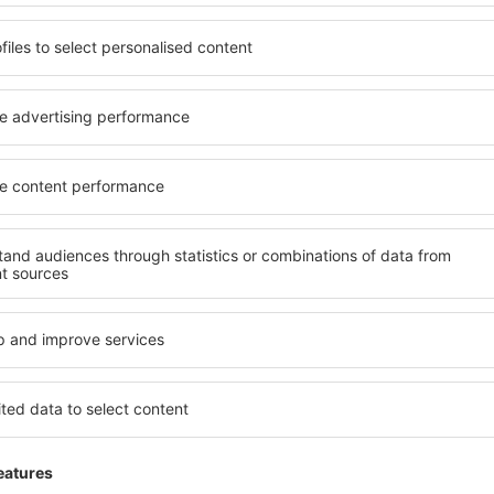
13 tarjousta
to
4 tar
Helsinki
Tu
126
EUR
ALKAEN
ALK
Näytä muita tarjouksia
ADVERTISEMENT