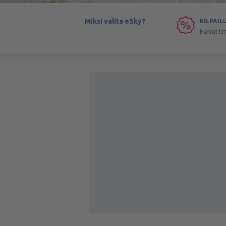
Miksi valita eSky?
KILPAIL
Halvat le