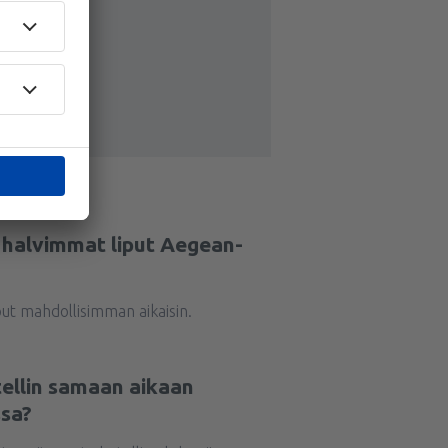
a halvimmat liput Aegean-
ut mahdollisimman aikaisin.
tellin samaan aikaan
sa?