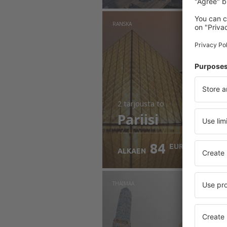
RANSKA
2 tarjousta
to
Pariisi
84
EUR
ALKAEN
THAIMAA