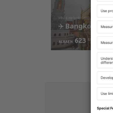
mistä: Helsinki (HEL)
Bangkok
623
EUR
ALKAEN
Tarkista tiedot