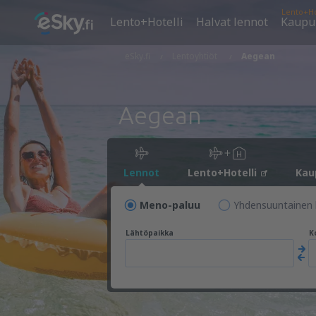
Lento+Ho
Lento+Hotelli
Halvat lennot
Kaupu
eSky.fi
Lentoyhtiöt
Aegean
Aegean
Lennot
Lento+Hotelli
Kau
Meno-paluu
Yhdensuuntainen 
Lähtöpaikka
K