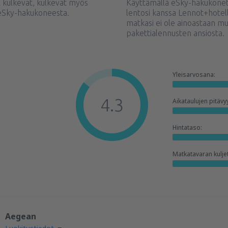
 kulkevat, kulkevat myös
Käyttämällä eSky-hakukonett
ä eSky-hakukoneesta.
lentosi kanssa Lennot+hotel
matkasi ei ole ainoastaan m
pakettialennusten ansiosta.
Yleisarvosana:
4.3
Aikataulujen pitävy
Hintataso:
Matkatavaran kulje
Aegean