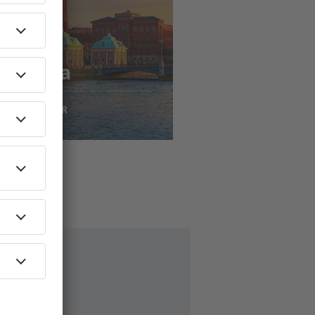
jousta
to
kholma
79
EUR
AEN