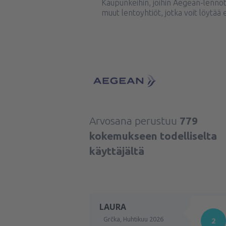
Kaupunkeihin, joihin Aegean-lennot
muut lentoyhtiöt, jotka voit löytä
Arvosana perustuu
779
kokemukseen todelliselta
käyttäjältä
LAURA
Grčka,
Huhtikuu 2026
2