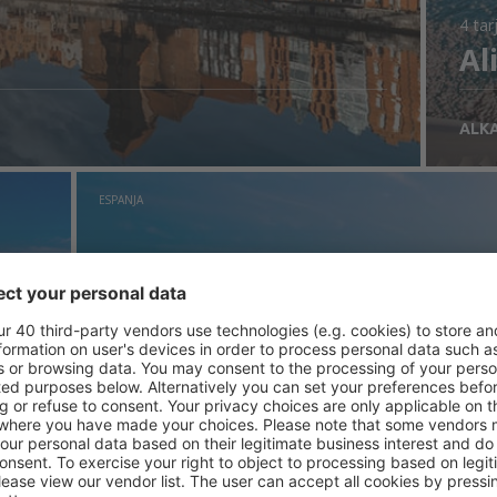
4 tar
Al
ALK
ESPANJA