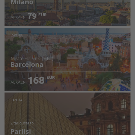
Milano
79
EUR
ALKAEN
ESPANJA
mistä: Helsinki (HEL)
Barcelona
168
EUR
ALKAEN
Tarkista tiedot
RANSKA
2 tarjousta
to
Pariisi