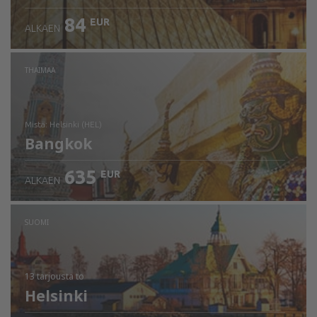
84
EUR
ALKAEN
THAIMAA
mistä: Helsinki (HEL)
Bangkok
635
EUR
ALKAEN
Tarkista tiedot
SUOMI
13 tarjousta
to
Helsinki