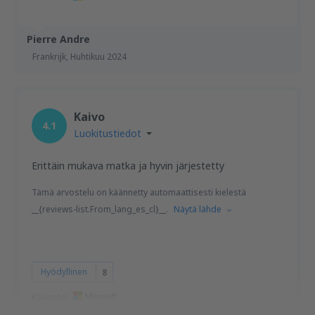
Pierre Andre
Frankrijk,
Huhtikuu 2024
Kaivo
4.1
Luokitustiedot
Erittäin mukava matka ja hyvin järjestetty
Tämä arvostelu on käännetty automaattisesti kielestä
__{reviews-list.From_lang_es_cl}__.
Näytä lähde
Hyödyllinen
8
Käännös: