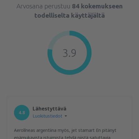
Arvosana perustuu
84 kokemukseen
todelliselta käyttäjältä
3.9
Lähestyttävä
4.8
Luokitustiedot
Aerolíneas argentiina myös, jet stamart En pitänyt
epämukavista istuimista tehdä niistä satuttavia