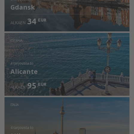
Gdansk
34
EUR
ALKAEN
ESPANJA
4 tarjousta
to
Alicante
95
EUR
ALKAEN
ITALIA
4 tarjousta
to