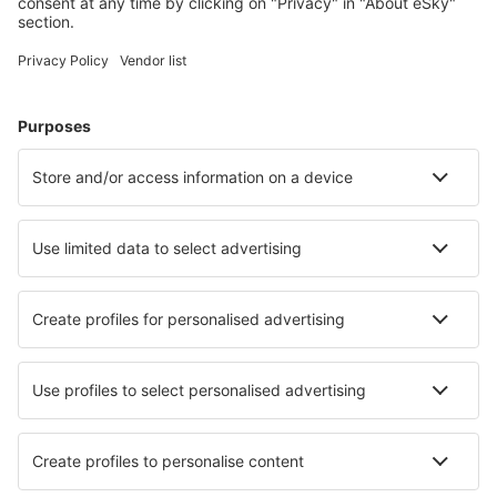
Hotellit
Kuljetukset
Nähtävyydet
Urheilutapahtumat
Lue lisää
Mobiilisovellus
Lentoyhtiöt
Finnair
Danish Air
FlexFlight
Lufthansa
Wizz Air
Norwegian
KLM
SAS