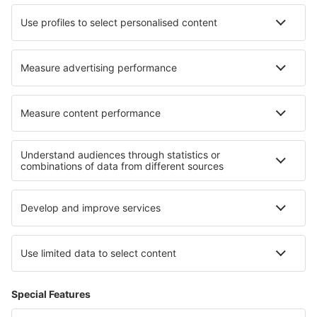
Turkish Airlines
Air Baltic
Tietoa eSkysta
Sopimusehdot
Omat varaukset
Tietosuojakäytäntö
Tuki ja yhteystiedot
Yksityisyys
Maat