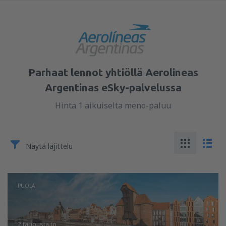
Parhaat lennot yhtiöllä Aerolineas
Argentinas eSky-palvelussa
Hinta 1 aikuiselta meno-paluu
Näytä lajittelu
PUOLA
2 tarjousta
to