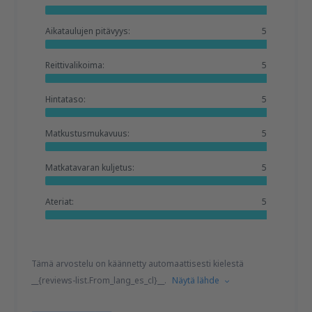
Aikataulujen pitävyys:
5
Reittivalikoima:
5
Hintataso:
5
Matkustusmukavuus:
5
Matkatavaran kuljetus:
5
Ateriat:
5
Tämä arvostelu on käännetty automaattisesti kielestä
__{reviews-list.From_lang_es_cl}__.
Näytä lähde