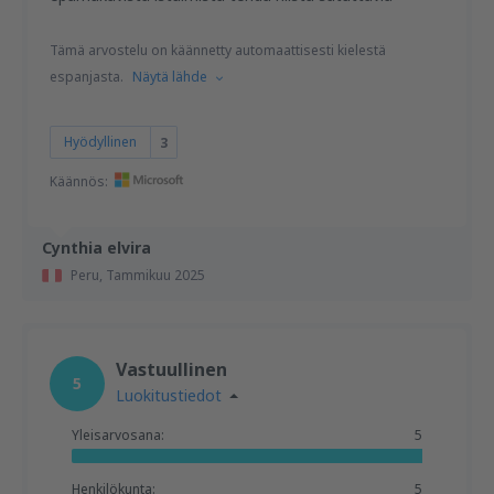
Tämä arvostelu on käännetty automaattisesti kielestä
espanjasta.
Näytä lähde
Hyödyllinen
3
Käännös:
Cynthia elvira
Peru,
Tammikuu 2025
Vastuullinen
5
Luokitustiedot
Yleisarvosana:
5
Henkilökunta:
5