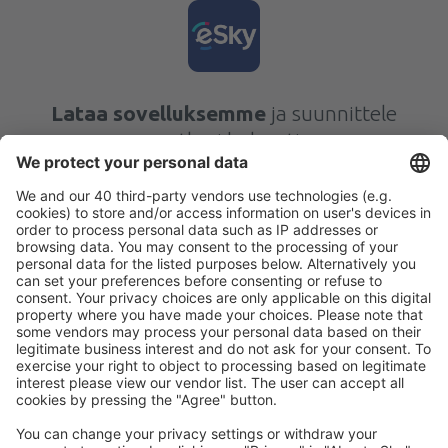
Lataa sovelluksemme
ja suunnittele
matkasi helposti
Suunnittele matkasi
Halvat lennot
Kaupunkilomat
Lomamatkat
Majoitus
Lento+Hotelli