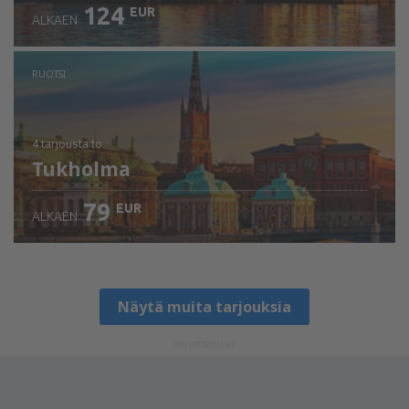
124
EUR
ALKAEN
RUOTSI
4 tarjousta
to
Tukholma
79
EUR
ALKAEN
Näytä muita tarjouksia
ADVERTISEMENT