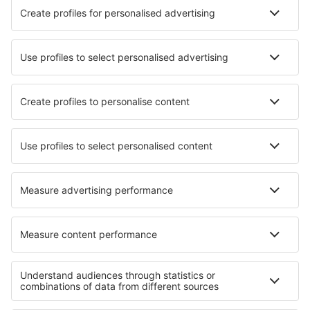
Danish Air
FlexFlight
Lufthansa
Wizz Air
Norwegian
KLM
SAS
Turkish Airlines
Air Baltic
Tietoa eSkysta
Sopimusehdot
Omat varaukset
Tietosuojakäytäntö
Tuki ja yhteystiedot
Yksityisyys