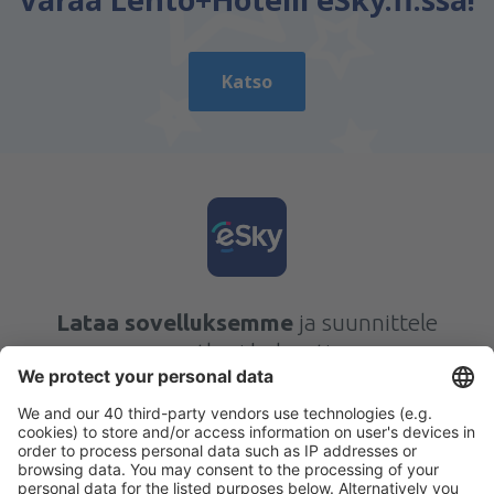
Katso
Lataa sovelluksemme
ja suunnittele
matkasi helposti