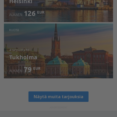
Helsinki
126
EUR
ALKAEN
RUOTSI
4 tarjousta
to
Tukholma
79
EUR
ALKAEN
Näytä muita tarjouksia
ADVERTISEMENT