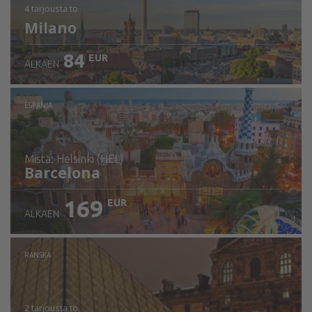
4 tarjousta
to
Milano
84
EUR
ALKAEN
ESPANJA
mistä: Helsinki (HEL)
Barcelona
169
EUR
ALKAEN
Tarkista tiedot
RANSKA
2 tarjousta
to