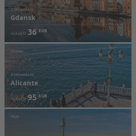
2 tarjousta
to
Gdansk
36
EUR
ALKAEN
ESPANJA
4 tarjousta
to
Alicante
95
EUR
ALKAEN
ITALIA