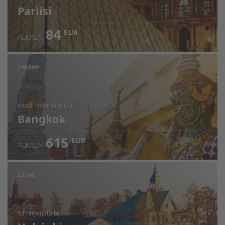
Pariisi
84
EUR
ALKAEN
THAIMAA
mistä: Helsinki (HEL)
Bangkok
615
EUR
ALKAEN
Tarkista tiedot
SUOMI
13 tarjousta
to