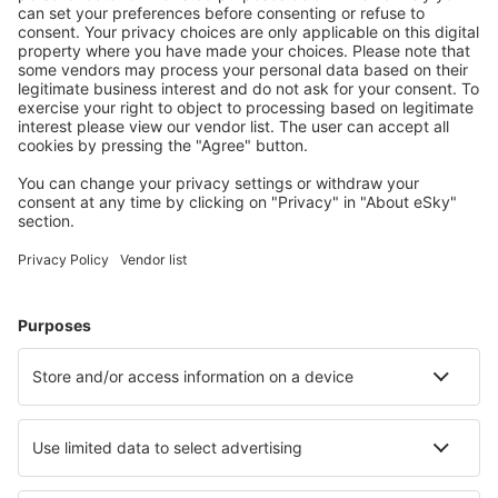
Suunnittele matkasi
Halvat lennot
Kaupunkilomat
Lomamatkat
Majoitus
Lento+Hotelli
Hotellit
Kuljetukset
Nähtävyydet
Urheilutapahtumat
Lue lisää
Mobiilisovellus
Lentoyhtiöt
Finnair