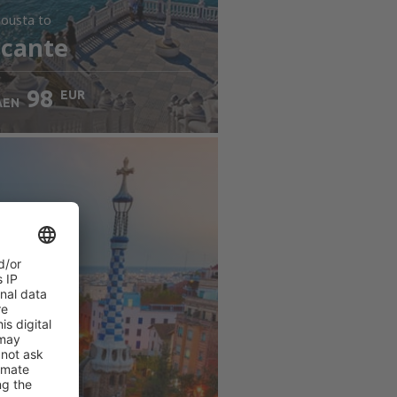
jousta
to
icante
98
EUR
AEN