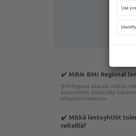
✔️ Mihin BMI Regional le
BMI Regional aikataulu sisältää reit
kaupunkeihin. Käytä eSky-hakukone
yhteyksien saatavuus.
✔️ Mitkä lentoyhtiöt toim
reiteillä?