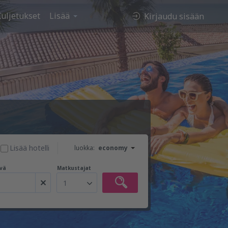
uljetukset
Lisää
Kirjaudu sisään
Lisää hotelli
luokka:
economy
vä
Matkustajat
1