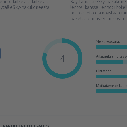
lennot kulkevat, kulkevat
Käyttämällä eSky-hakukonett
löytää eSky-hakukoneesta.
lentosi kanssa Lennot+hotel
matkasi ei ole ainoastaan m
pakettialennusten ansiosta.
Yleisarvosana:
4
Aikataulujen pitävy
Hintataso:
Matkatavaran kulje
PERUUTETTU LENTO