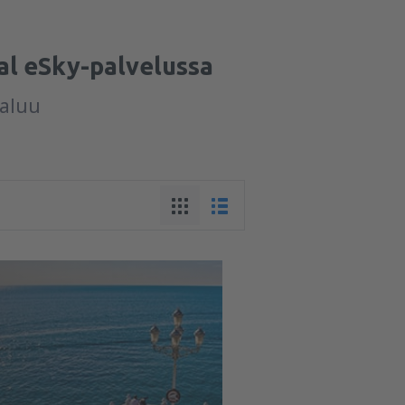
al eSky-palvelussa
paluu