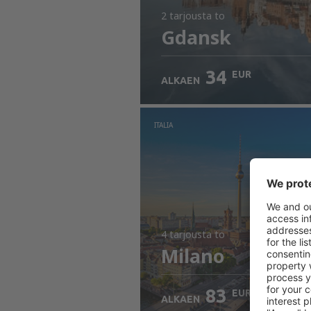
2 tarjousta
to
Gdansk
34
EUR
ALKAEN
ITALIA
4 tarjousta
to
Milano
83
EUR
ALKAEN