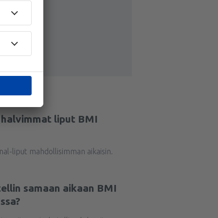
a halvimmat liput BMI
al-liput mahdollisimman aikaisin.
tellin samaan aikaan BMI
ssa?