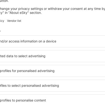
mistä: Helsinki (HEL)
Barcelona
168
EUR
ALKAEN
Tarkista tiedot
SUOMI
RUOTSI