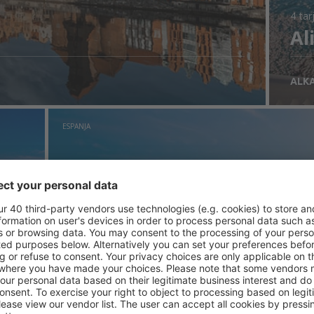
4 tar
Al
ALK
ESPANJA