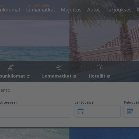
telli
Lento+Hotelli
nkilomat
Lomamatkat
Majoitus
Autot
Tarjoukset
K
punkilomat
Lomamatkat
Hotellit
lento
ohteeseen
Lähtöpäivä
Paluupäi