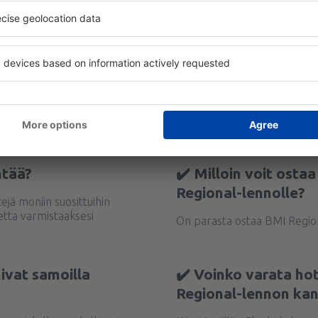
ntää?
✔️ Milloin voit osta
Regional-lennolle?
tejä moniin suosittuihin
tta varmistaaksesi
On parasta ostaa BMI Region
ivat samoilla
✔️ Voinko varata ho
Regional-lennon kan