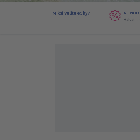
Miksi valita eSky?
KILPAIL
Halvat le