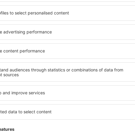
13 tarjousta
to
4 tar
Helsinki
Tu
122
EUR
ALKAEN
ALK
Näytä muita tarjouksia
ADVERTISEMENT