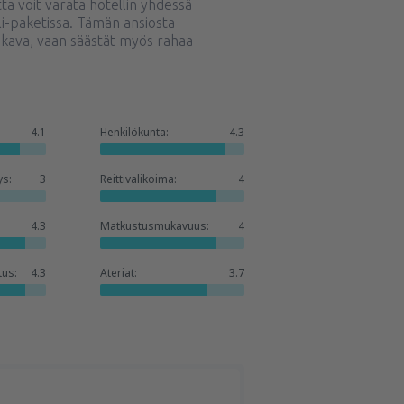
a voit varata hotellin yhdessä
li-paketissa. Tämän ansiosta
ukava, vaan säästät myös rahaa
4.1
Henkilökunta:
4.3
ys:
3
Reittivalikoima:
4
4.3
Matkustusmukavuus:
4
tus:
4.3
Ateriat:
3.7