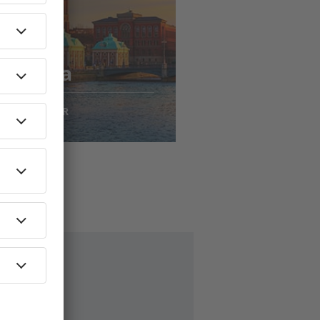
jousta
to
kholma
79
EUR
AEN