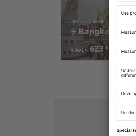
mistä: Helsinki (HEL)
Bangkok
623
EUR
ALKAEN
Tarkista tiedot