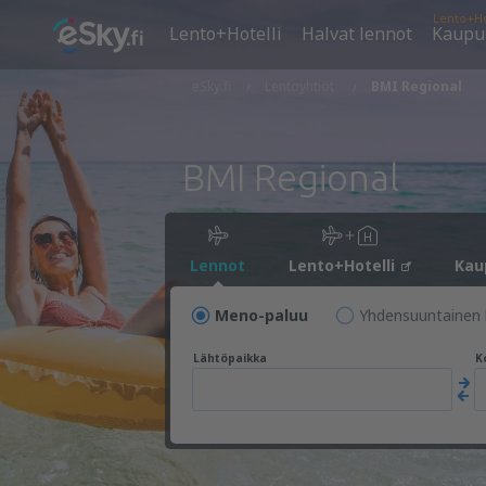
Lento+Ho
Lento+Hotelli
Halvat lennot
Kaupu
eSky.fi
Lentoyhtiöt
BMI Regional
BMI Regional
Lennot
Lento+Hotelli
Kau
Meno-paluu
Yhdensuuntainen 
Lähtöpaikka
K