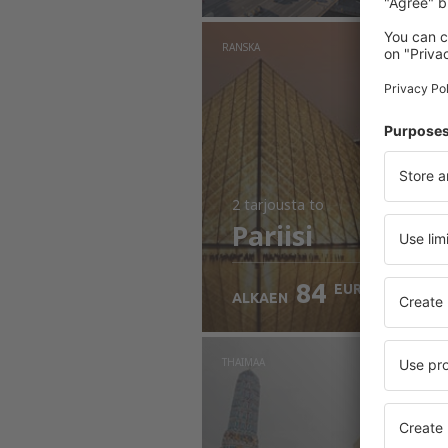
RANSKA
2 tarjousta
to
Pariisi
84
EUR
ALKAEN
THAIMAA