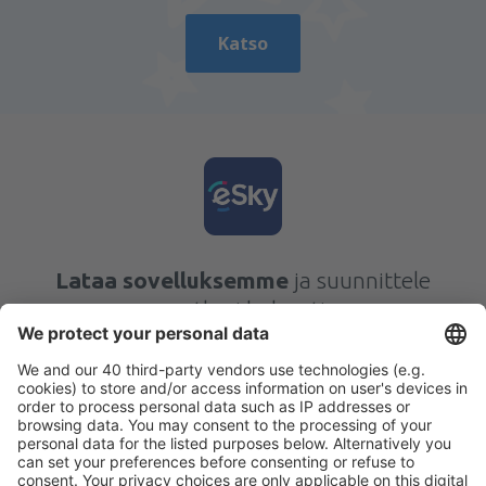
Katso
Lataa sovelluksemme
ja suunnittele
matkasi helposti
Suunnittele matkasi