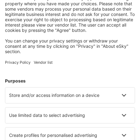
Halvat lennot
Kaupunkilomat
Lomamatkat
Majoitus
Lento+Hotelli
Hotellit
Kuljetukset
Nähtävyydet
Urheilutapahtumat
Lue lisää
Mobiilisovellus
Lentoyhtiöt
Finnair
Danish Air
FlexFlight