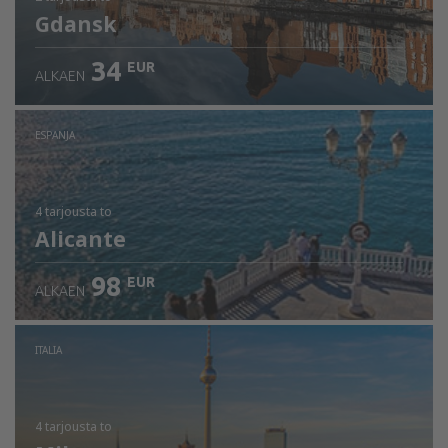
Gdansk
34
EUR
ALKAEN
ESPANJA
4 tarjousta
to
Alicante
98
EUR
ALKAEN
ITALIA
4 tarjousta
to