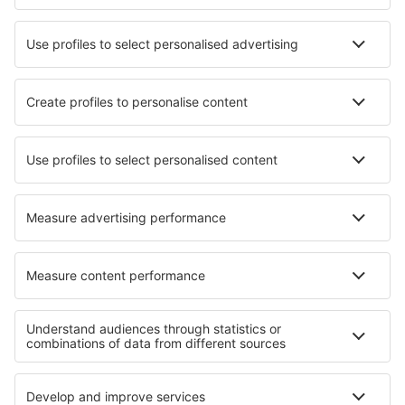
Lufthansa
Wizz Air
Norwegian
KLM
SAS
Turkish Airlines
Air Baltic
Tietoa eSkysta
Sopimusehdot
Omat varaukset
Tietosuojakäytäntö
Tuki ja yhteystiedot
Yksityisyys