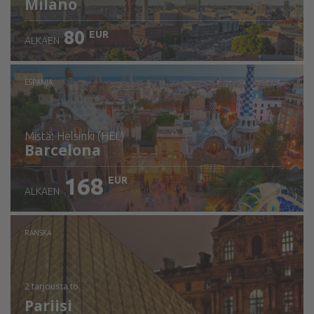
Milano
80
EUR
ALKAEN
ESPANJA
mistä: Helsinki (HEL)
Barcelona
168
EUR
ALKAEN
Tarkista tiedot
RANSKA
2 tarjousta
to
Pariisi