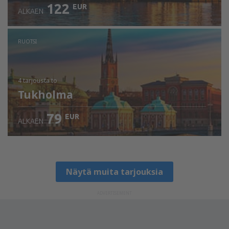
122
EUR
ALKAEN
RUOTSI
4 tarjousta
to
Tukholma
79
EUR
ALKAEN
Näytä muita tarjouksia
ADVERTISEMENT