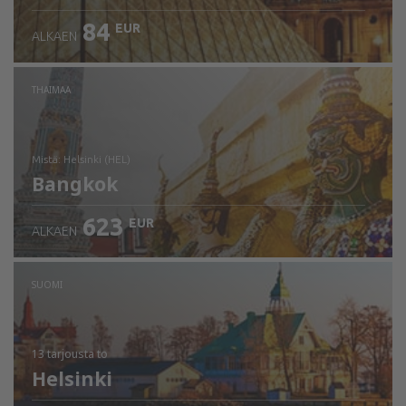
84
EUR
ALKAEN
THAIMAA
mistä: Helsinki (HEL)
Bangkok
623
EUR
ALKAEN
Tarkista tiedot
SUOMI
13 tarjousta
to
Helsinki