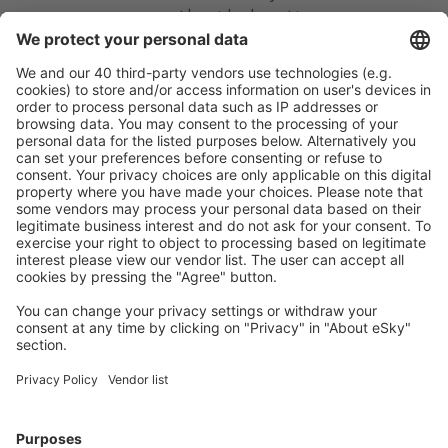
matkasi helposti
Suunnittele matkasi
Halvat lennot
Kaupunkilomat
Lomamatkat
Majoitus
Lento+Hotelli
Hotellit
Kuljetukset
Nähtävyydet
Urheilutapahtumat