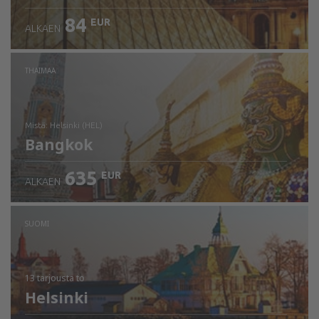
84
EUR
ALKAEN
THAIMAA
mistä: Helsinki (HEL)
Bangkok
635
EUR
ALKAEN
Tarkista tiedot
SUOMI
13 tarjousta
to
Helsinki