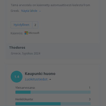
Tämä arvostelu on käännetty automaattisesti kielestä from
Greek.
Näytä lähde
Hyödyllinen
2
Käännös:
Thodoros
Greece,
Syyskuu 2024
Kaupunki huono
1.4
Luokitustiedot
Yleisarvosana:
1
Henkilökunta:
3