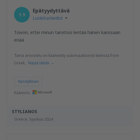
Epätyydyttävä
1.9
Luokitustiedot
Toivon, ettei minun tarvitsisi lentää hänen kanssaan
enää
Tämä arvostelu on käännetty automaattisesti kielestä from
Greek.
Näytä lähde
Hyödyllinen
Käännös:
STYLIANOS
Greece,
Syyskuu 2024