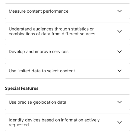
Sopimusehdot
Omat varaukset
Tietosuojakäytäntö
Tuki ja yhteystiedot
Yksityisyys
Maat
Kansainväliset sivut
eSky.eu
eSky.com
eDestinos.com