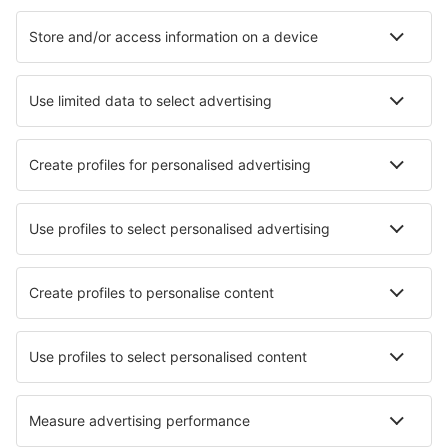
Lue lisää
Mobiilisovellus
Lentoyhtiöt
Finnair
Danish Air
FlexFlight
Lufthansa
Wizz Air
Norwegian
KLM
SAS
Turkish Airlines
Air Baltic
Tietoa eSkysta