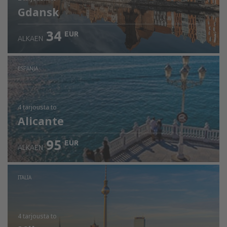
Gdansk
34
EUR
ALKAEN
ESPANJA
4 tarjousta
to
Alicante
95
EUR
ALKAEN
ITALIA
4 tarjousta
to