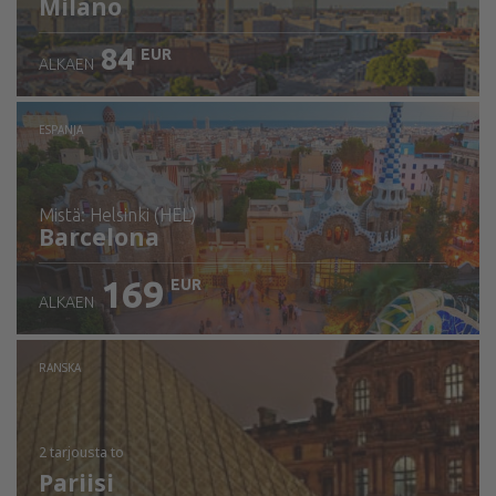
Milano
84
EUR
ALKAEN
ESPANJA
mistä: Helsinki (HEL)
Barcelona
169
EUR
ALKAEN
Tarkista tiedot
RANSKA
2 tarjousta
to
Pariisi