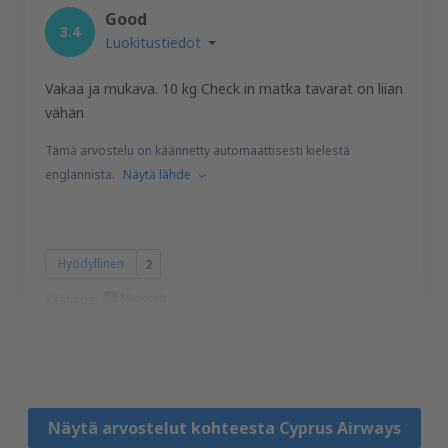
Good
3.4
Luokitustiedot
Vakaa ja mukava. 10 kg Check in matka tavarat on liian
vähän
Tämä arvostelu on käännetty automaattisesti kielestä
englannista.
Näytä lähde
Hyödyllinen
2
Käännös:
Christine
United States Of America,
Tammikuu 2020
Näytä arvostelut kohteesta Cyprus Airways