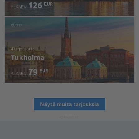
126
EUR
ALKAEN
RUOTSI
4 tarjousta
to
Tukholma
79
EUR
ALKAEN
Näytä muita tarjouksia
ADVERTISEMENT