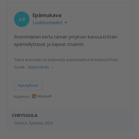
Epämukava
2.8
Luokitustiedot
Ensimmäinen kerta tämän yrityksen kanssa.Erittäin
epämiellyttävät ja kapeat istuimet.
Tämä arvostelu on käännetty automaattisesti kielestä from
Greek.
Näytä lähde
Hyödyllinen
Käännös:
CHRYSOULA
Greece,
Syyskuu 2024