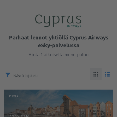
Parhaat lennot yhtiöllä Cyprus Airways
eSky-palvelussa
Hinta 1 aikuiselta meno-paluu
Näytä lajittelu
PUOLA
2 tarjousta
to