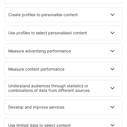
Norwegian
KLM
SAS
Turkish Airlines
Air Baltic
Tietoa eSkysta
Sopimusehdot
Omat varaukset
Tietosuojakäytäntö
Tuki ja yhteystiedot
Yksityisyys