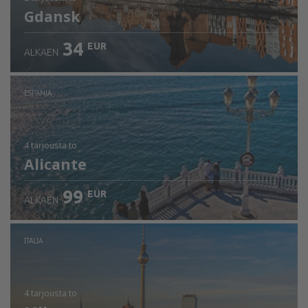
Gdansk
34
EUR
ALKAEN
ESPANJA
4 tarjousta
to
Alicante
99
EUR
ALKAEN
ITALIA
4 tarjousta
to