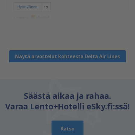
Hyödyllinen
19
Käännös:
Carlond
USA,
Joulukuu 2024
Näytä arvostelut kohteesta Delta Air Lines
Säästä aikaa ja rahaa.
Varaa Lento+Hotelli eSky.fi:ssä!
Katso