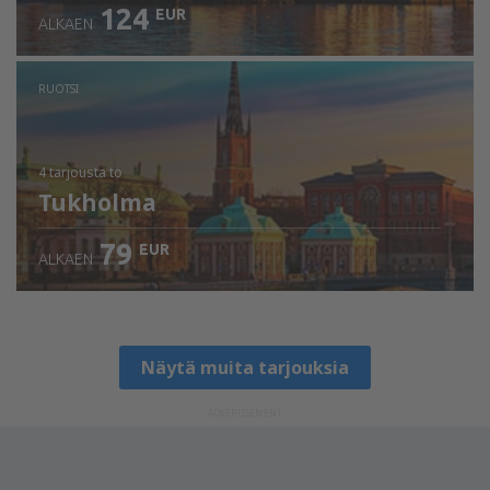
124
EUR
ALKAEN
RUOTSI
4 tarjousta
to
Tukholma
79
EUR
ALKAEN
Näytä muita tarjouksia
ADVERTISEMENT