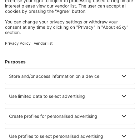
Lomamatkat
Majoitus
Lento+Hotelli
Hotellit
Kuljetukset
Nähtävyydet
Urheilutapahtumat
Lue lisää
Mobiilisovellus
Lentoyhtiöt
Finnair
Danish Air
FlexFlight
Lufthansa
Wizz Air