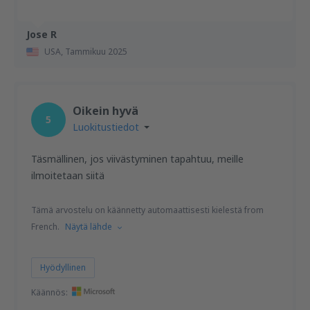
Jose R
USA,
Tammikuu 2025
Oikein hyvä
5
Luokitustiedot
Täsmällinen, jos viivästyminen tapahtuu, meille
ilmoitetaan siitä
Tämä arvostelu on käännetty automaattisesti kielestä from
French.
Näytä lähde
Hyödyllinen
Käännös: