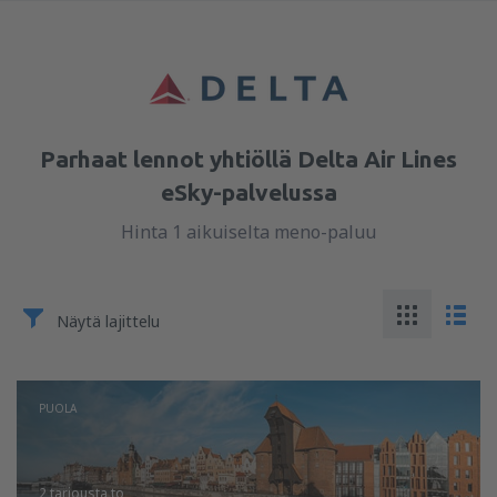
Parhaat lennot yhtiöllä Delta Air Lines
eSky-palvelussa
Hinta 1 aikuiselta meno-paluu
Näytä lajittelu
PUOLA
2 tarjousta
to