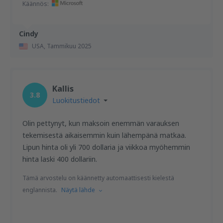
Käännös:
Cindy
USA,
Tammikuu 2025
Kallis
3.8
Luokitustiedot
Olin pettynyt, kun maksoin enemmän varauksen
tekemisestä aikaisemmin kuin lähempänä matkaa.
Lipun hinta oli yli 700 dollaria ja viikkoa myöhemmin
hinta laski 400 dollariin.
Tämä arvostelu on käännetty automaattisesti kielestä
englannista.
Näytä lähde