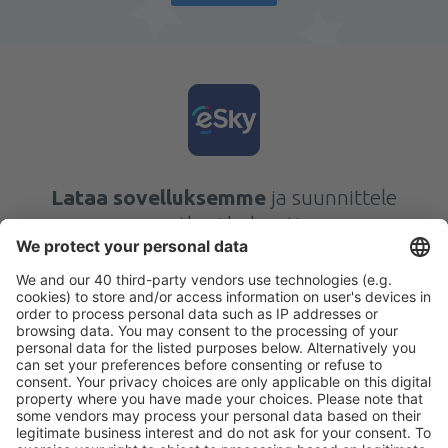
Lataa sovelluksemme
ja suunnittele
matkasi helposti
Suunnittele matkasi
Halvat lennot
Kaupunkilomat