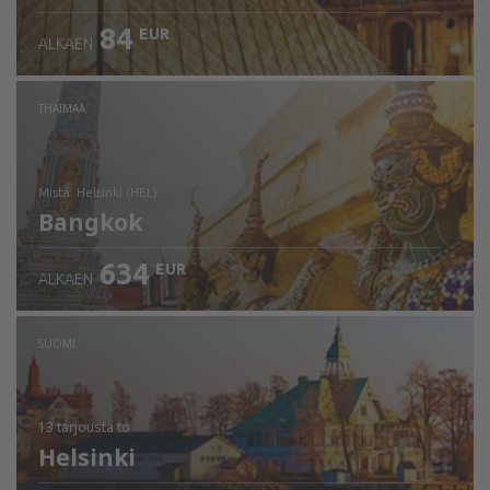
84
EUR
ALKAEN
THAIMAA
mistä: Helsinki (HEL)
Bangkok
634
EUR
ALKAEN
Tarkista tiedot
SUOMI
13 tarjousta
to
Helsinki