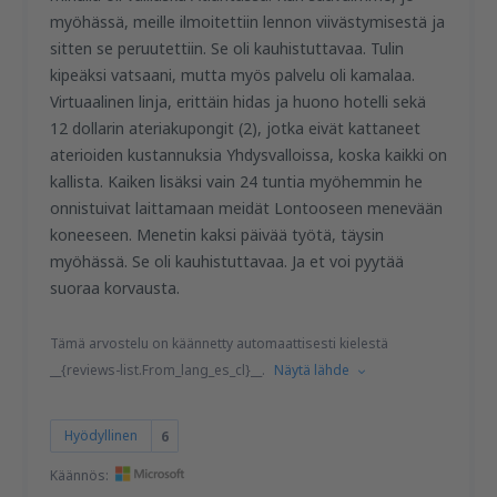
myöhässä, meille ilmoitettiin lennon viivästymisestä ja
sitten se peruutettiin. Se oli kauhistuttavaa. Tulin
kipeäksi vatsaani, mutta myös palvelu oli kamalaa.
Virtuaalinen linja, erittäin hidas ja huono hotelli sekä
12 dollarin ateriakupongit (2), jotka eivät kattaneet
aterioiden kustannuksia Yhdysvalloissa, koska kaikki on
kallista. Kaiken lisäksi vain 24 tuntia myöhemmin he
onnistuivat laittamaan meidät Lontooseen menevään
koneeseen. Menetin kaksi päivää työtä, täysin
myöhässä. Se oli kauhistuttavaa. Ja et voi pyytää
suoraa korvausta.
Tämä arvostelu on käännetty automaattisesti kielestä
__{reviews-list.From_lang_es_cl}__.
Näytä lähde
Hyödyllinen
6
Käännös: