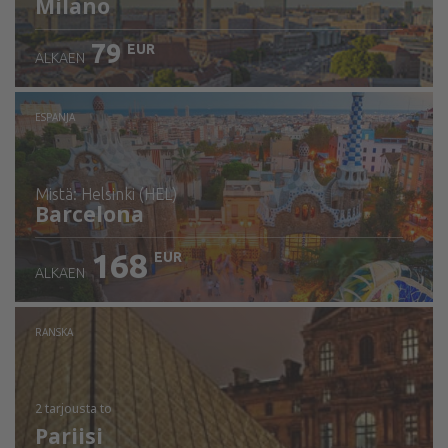
Milano
79
EUR
ALKAEN
ESPANJA
mistä: Helsinki (HEL)
Barcelona
168
EUR
ALKAEN
Tarkista tiedot
RANSKA
2 tarjousta
to
Pariisi