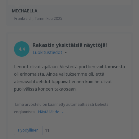
MICHAELLA
Frankreich,
Tammikuu 2025
Rakastin yksittäisiä näyttöjä!
4.4
Luokitustiedot
Lennot olivat ajallaan. Viestintä porttien vaihtamisesta
oli erinomaista. Ainoa valituksemme oli, että
ateriavaihtoehdot loppuivat ennen kuin he olivat
puolivälissä koneen takaosaan.
Tämä arvostelu on käännetty automaattisesti kielestä
englannista.
Näytä lähde
Hyödyllinen
11