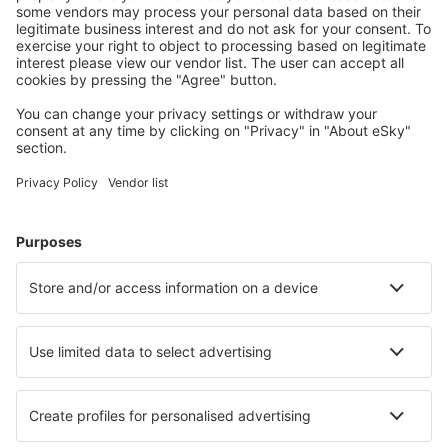
Halvat lennot
Kaupunkilomat
Lomamatkat
Majoitus
Lento+Hotelli
Hotellit
Kuljetukset
Nähtävyydet
Urheilutapahtumat
Lue lisää
Mobiilisovellus
Lentoyhtiöt
Finnair
Danish Air
FlexFlight