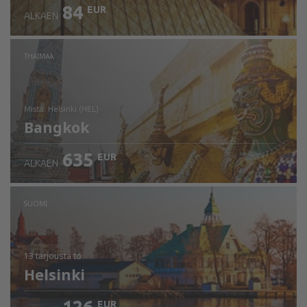
84
EUR
ALKAEN
THAIMAA
mistä: Helsinki (HEL)
Bangkok
635
EUR
ALKAEN
Tarkista tiedot
SUOMI
13 tarjousta
to
Helsinki
EUR