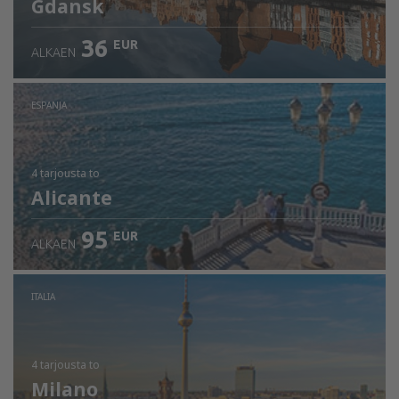
Gdansk
36
EUR
ALKAEN
ESPANJA
4 tarjousta
to
Alicante
95
EUR
ALKAEN
ITALIA
4 tarjousta
to
Milano