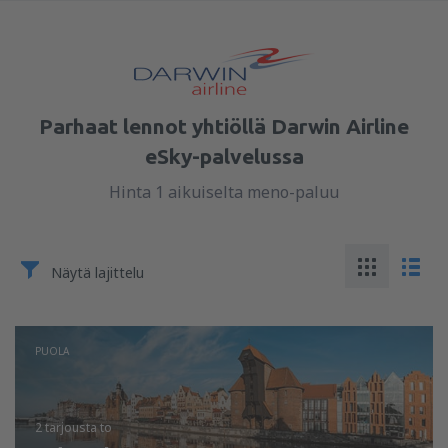
Parhaat lennot yhtiöllä Darwin Airline
eSky-palvelussa
Hinta 1 aikuiselta meno-paluu
Näytä lajittelu
PUOLA
2 tarjousta
to