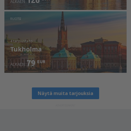
126
ALKAEN
RUOTSI
4 tarjousta
to
Tukholma
79
EUR
ALKAEN
Näytä muita tarjouksia
ADVERTISEMENT