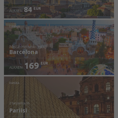
84
EUR
ALKAEN
ESPANJA
mistä: Helsinki (HEL)
Barcelona
169
EUR
ALKAEN
Tarkista tiedot
RANSKA
2 tarjousta
to
Pariisi