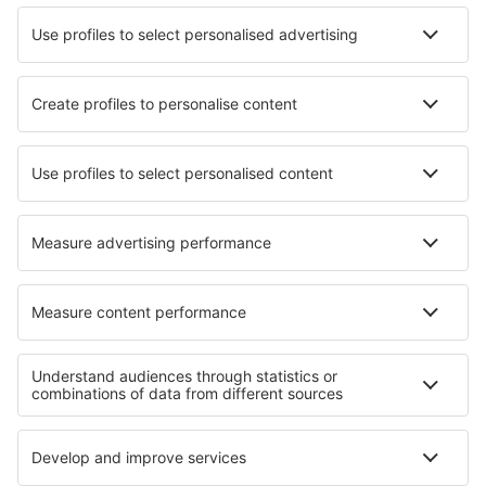
Lufthansa
Wizz Air
Norwegian
KLM
SAS
Turkish Airlines
Air Baltic
Tietoa eSkysta
Sopimusehdot
Omat varaukset
Tietosuojakäytäntö
Tuki ja yhteystiedot
Yksityisyys