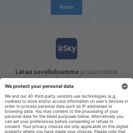
Katso
Lataa sovelluksemme
ja suunnittele
matkasi helposti
Suunnittele matkasi