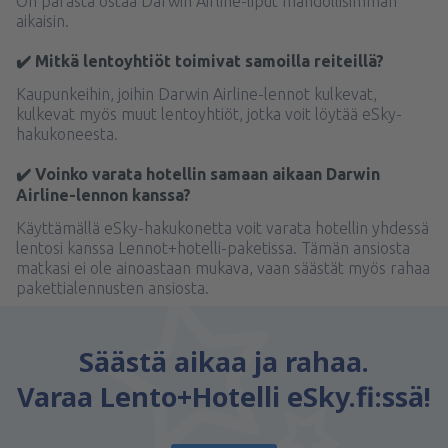
On parasta ostaa Darwin Airline-liput mahdollisimman
aikaisin.
✔️ Mitkä lentoyhtiöt toimivat samoilla reiteillä?
Kaupunkeihin, joihin Darwin Airline-lennot kulkevat,
kulkevat myös muut lentoyhtiöt, jotka voit löytää eSky-
hakukoneesta.
✔️ Voinko varata hotellin samaan aikaan Darwin
Airline-lennon kanssa?
Käyttämällä eSky-hakukonetta voit varata hotellin yhdessä
lentosi kanssa Lennot+hotelli-paketissa. Tämän ansiosta
matkasi ei ole ainoastaan mukava, vaan säästät myös rahaa
pakettialennusten ansiosta.
Säästä aikaa ja rahaa.
Varaa Lento+Hotelli eSky.fi:ssä!