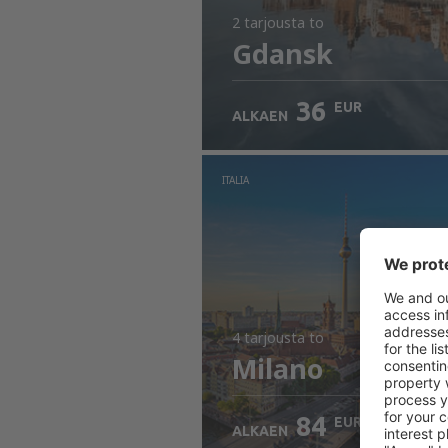
2 tarjousta
to
Gdansk
36
EUR
ALKAEN
ITALIA
4 tarjousta
to
Milano
84
EUR
ALKAEN