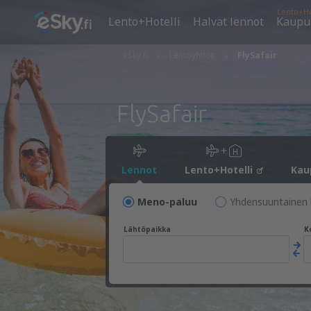
Lento+Ho
Lento+Hotelli
Halvat lennot
Kaupu
eSky.fi
Lentoyhtiöt
FlySafair
FlySafair
Lennot
Lento+Hotelli
Kau
Meno-paluu
Yhdensuuntainen 
Lähtöpaikka
K