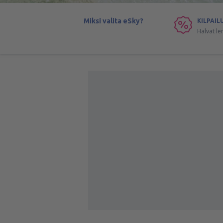
Miksi valita eSky?
KILPAIL
Halvat le