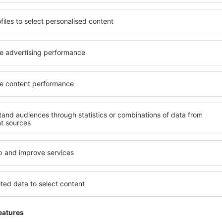
13 tarjousta
to
4 tar
Helsinki
Tu
126
EUR
ALKAEN
ALK
Näytä muita tarjouksia
ADVERTISEMENT