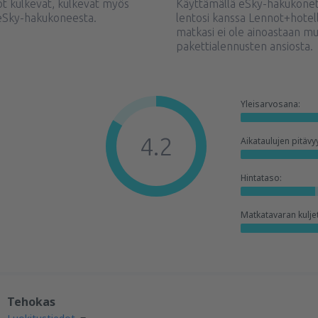
ot kulkevat, kulkevat myös
Käyttämällä eSky-hakukonett
ä eSky-hakukoneesta.
lentosi kanssa Lennot+hotel
matkasi ei ole ainoastaan m
pakettialennusten ansiosta.
Yleisarvosana:
4.2
Aikataulujen pitävy
Hintataso:
Matkatavaran kulje
Tehokas