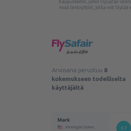
Kaupunkeihin, joihin FlySafair-lenn
muut lentoyhtiöt, jotka voit löytä
Arvosana perustuu
8
kokemukseen todelliselta
käyttäjältä
Mark
Verenigde Staten,
3.7