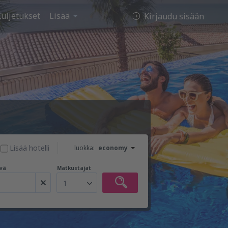
uljetukset
Lisää
Kirjaudu sisään
Lisää hotelli
luokka:
economy
vä
Matkustajat
1