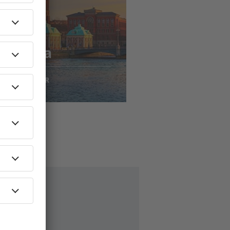
jousta
to
kholma
79
EUR
AEN