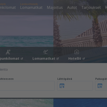
telli
Lento+Hotelli
nkilomat
Lomamatkat
Majoitus
Autot
Tarjoukset
K
punkilomat
Lomamatkat
Hotellit
lento
ohteeseen
Lähtöpäivä
Paluupäi