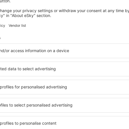
mistä: Helsinki (HEL)
Barcelona
169
EUR
ALKAEN
Tarkista tiedot
SUOMI
RUOTSI