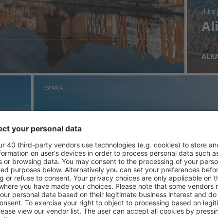
4 tar
Al
ALK
ESPANJA