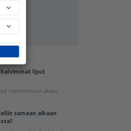
a halvimmat liput
iput mahdollisimman aikaisin.
tellin samaan aikaan
nssa?