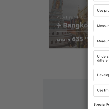
mistä: Helsinki (HEL)
Bangkok
635
EUR
ALKAEN
Tarkista tiedot