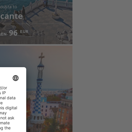
jousta
to
icante
96
EUR
AEN