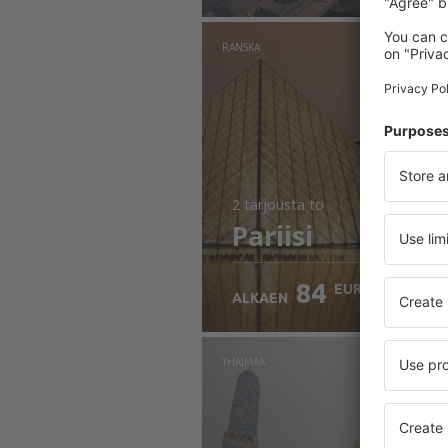
RANSKA
2 tarjousta
to
Pariisi
84
EUR
ALKAEN
THAIMAA