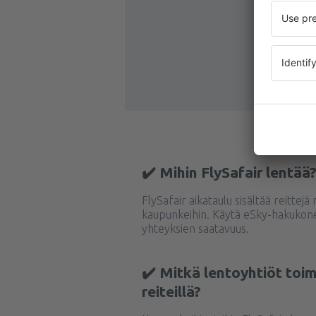
✔️ Mihin FlySafair lentää
FlySafair aikataulu sisältää reittejä
kaupunkeihin. Käytä eSky-hakukone
yhteyksien saatavuus.
✔️ Mitkä lentoyhtiöt toim
reiteillä?