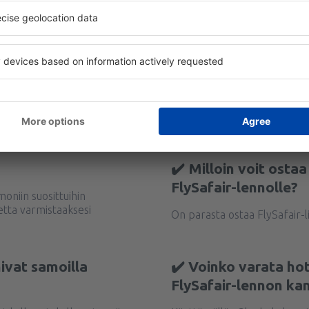
?
✔️ Milloin voit osta
FlySafair-lennolle?
 moniin suosittuihin
tta varmistaaksesi
On parasta ostaa FlySafair-l
ivat samoilla
✔️ Voinko varata ho
FlySafair-lennon ka