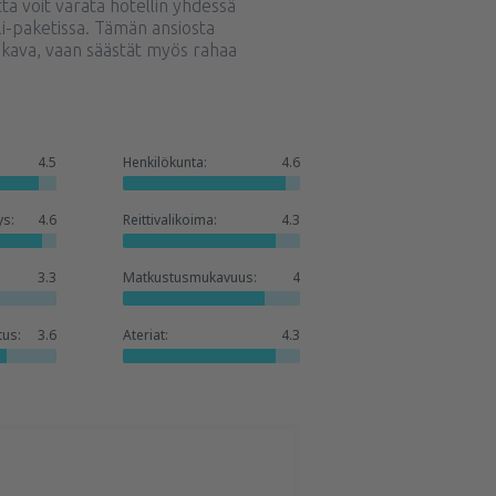
a voit varata hotellin yhdessä
li-paketissa. Tämän ansiosta
ukava, vaan säästät myös rahaa
4.5
Henkilökunta:
4.6
ys:
4.6
Reittivalikoima:
4.3
3.3
Matkustusmukavuus:
4
tus:
3.6
Ateriat:
4.3