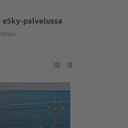
r eSky-palvelussa
-paluu