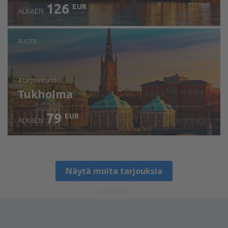
126
EUR
ALKAEN
RUOTSI
4 tarjousta
to
Tukholma
79
EUR
ALKAEN
Näytä muita tarjouksia
ADVERTISEMENT