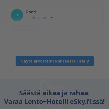
Good
3
Luokitustiedot
Hyödyllinen
1
Maciej
Polonia,
Elokuu 2019
Näytä arvostelut kohteesta Firefly
Säästä aikaa ja rahaa.
Varaa Lento+Hotelli eSky.fi:ssä!