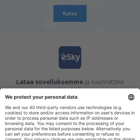
Katso
Lataa sovelluksemme
ja suunnittele
matkasi helposti
Suunnittele matkasi