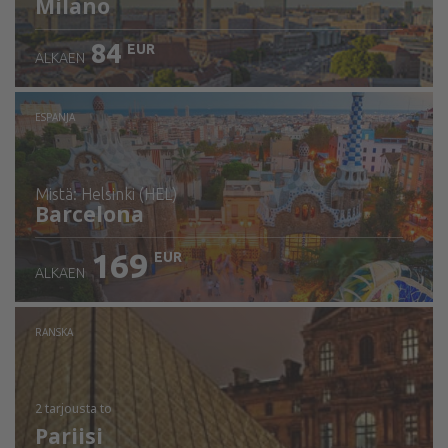
Milano
84
EUR
ALKAEN
ESPANJA
mistä: Helsinki (HEL)
Barcelona
169
EUR
ALKAEN
Tarkista tiedot
RANSKA
2 tarjousta
to
Pariisi