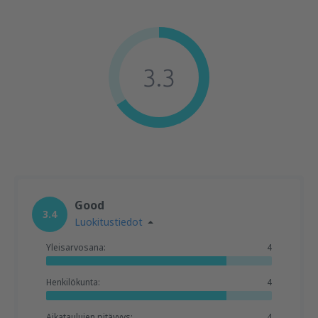
3.3
Good
3.4
Luokitustiedot
Yleisarvosana:
4
Henkilökunta:
4
Aikataulujen pitävyys:
4