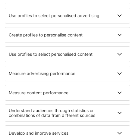
FlexFlight
Lufthansa
Wizz Air
Norwegian
KLM
SAS
Turkish Airlines
Air Baltic
Tietoa eSkysta
Sopimusehdot
Omat varaukset
Tietosuojakäytäntö
Tuki ja yhteystiedot
Yksityisyys