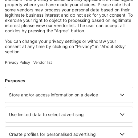
Halvat lennot
Kaupunkilomat
Lomamatkat
Majoitus
Lento+Hotelli
Hotellit
Kuljetukset
Nähtävyydet
Urheilutapahtumat
Lue lisää
Mobiilisovellus
Lentoyhtiöt
Finnair
Danish Air