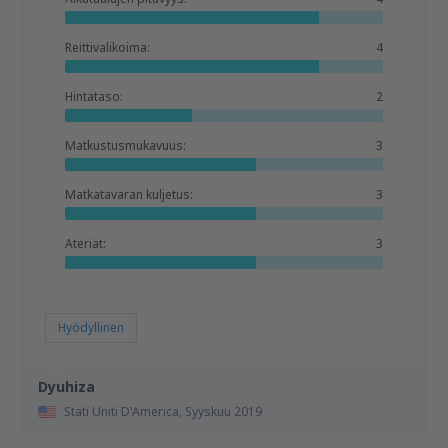
Reittivalikoima:
4
Hintataso:
2
Matkustusmukavuus:
3
Matkatavaran kuljetus:
3
Ateriat:
3
Hyödyllinen
Dyuhiza
Stati Uniti D'America,
Syyskuu 2019