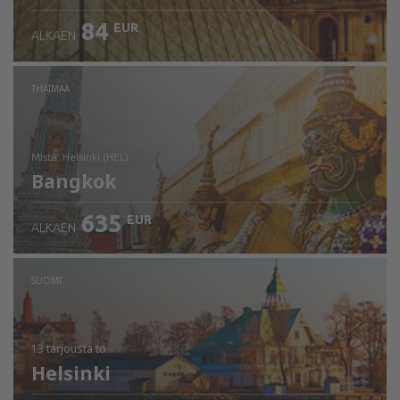
84
EUR
ALKAEN
THAIMAA
mistä: Helsinki (HEL)
Bangkok
635
EUR
ALKAEN
Tarkista tiedot
SUOMI
13 tarjousta
to
Helsinki