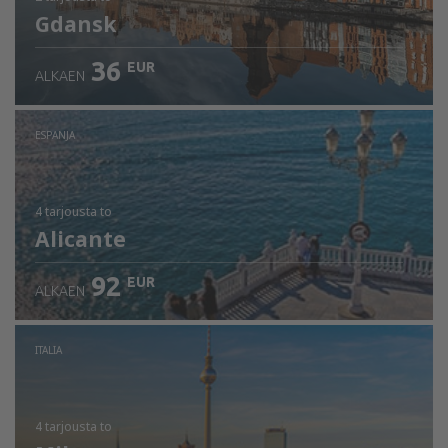
Gdansk
36
EUR
ALKAEN
ESPANJA
4 tarjousta
to
Alicante
92
EUR
ALKAEN
ITALIA
4 tarjousta
to