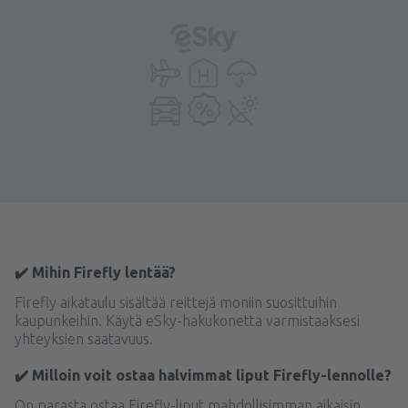
✔️ Mihin Firefly lentää?
Firefly aikataulu sisältää reittejä moniin suosittuihin
kaupunkeihin. Käytä eSky-hakukonetta varmistaaksesi
yhteyksien saatavuus.
✔️ Milloin voit ostaa halvimmat liput Firefly-lennolle?
On parasta ostaa Firefly-liput mahdollisimman aikaisin.