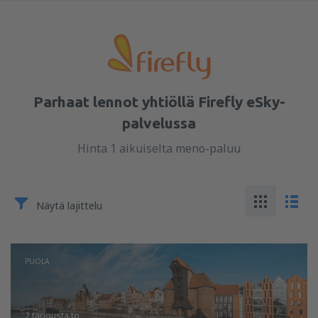
Parhaat lennot yhtiöllä Firefly eSky-
palvelussa
Hinta 1 aikuiselta meno-paluu
Näytä lajittelu
PUOLA
2 tarjousta
to