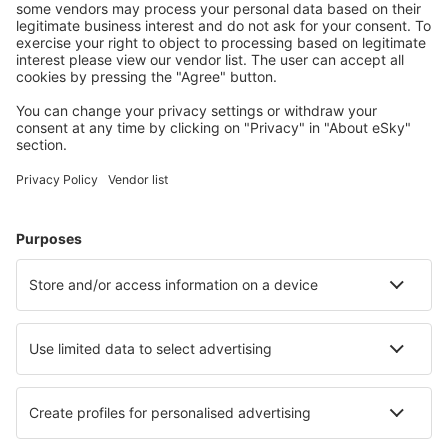
Kaupunkilomat
Lomamatkat
Majoitus
Lento+Hotelli
Hotellit
Kuljetukset
Nähtävyydet
Urheilutapahtumat
Lue lisää
Mobiilisovellus
Lentoyhtiöt
Finnair
Danish Air
FlexFlight