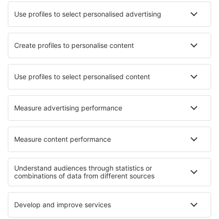
Lufthansa
Wizz Air
Norwegian
KLM
SAS
Turkish Airlines
Air Baltic
Tietoa eSkysta
Sopimusehdot
Omat varaukset
Tietosuojakäytäntö
Tuki ja yhteystiedot
Yksityisyys