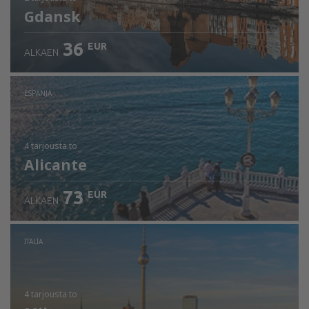
Gdansk
36
EUR
ALKAEN
ESPANJA
4 tarjousta
to
Alicante
73
EUR
ALKAEN
ITALIA
4 tarjousta
to