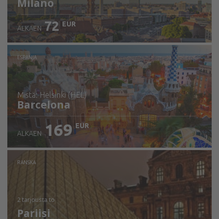
Milano
72
EUR
ALKAEN
ESPANJA
mistä: Helsinki (HEL)
Barcelona
169
EUR
ALKAEN
Tarkista tiedot
RANSKA
2 tarjousta
to
Pariisi