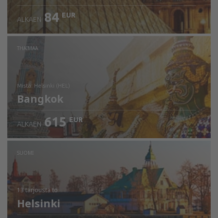
84
EUR
ALKAEN
THAIMAA
mistä: Helsinki (HEL)
Bangkok
615
EUR
ALKAEN
Tarkista tiedot
SUOMI
13 tarjousta
to
Helsinki