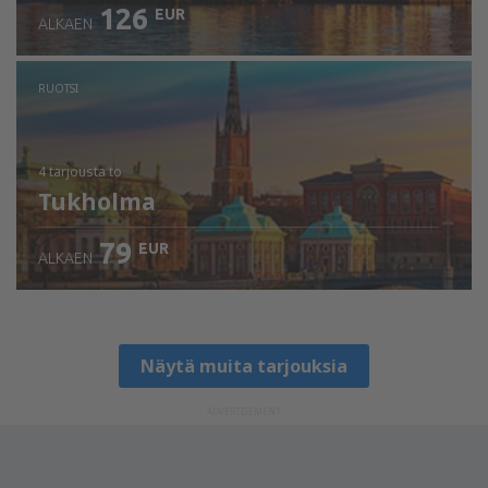
126
EUR
ALKAEN
RUOTSI
4 tarjousta
to
Tukholma
79
EUR
ALKAEN
Näytä muita tarjouksia
ADVERTISEMENT