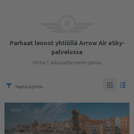
Parhaat lennot yhtiöllä Arrow Air eSky-
palvelussa
Hinta 1 aikuiselta meno-paluu
Näytä lajittelu
PUOLA
2 tarjousta
to