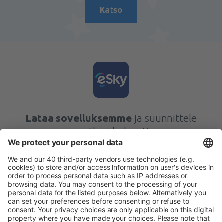
Katso
Lataa sovelluksemme
ja suunnittele
matkasi helposti
Suunnittele matkasi
Halvat lennot