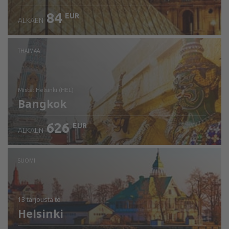
84
EUR
ALKAEN
THAIMAA
mistä: Helsinki (HEL)
Bangkok
626
EUR
ALKAEN
Tarkista tiedot
SUOMI
13 tarjousta
to
Helsinki