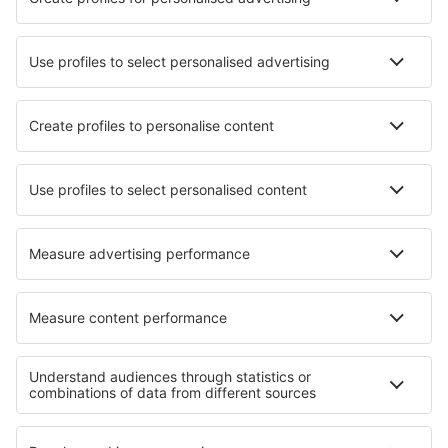
FlexFlight
Lufthansa
Wizz Air
Norwegian
KLM
SAS
Turkish Airlines
Air Baltic
Tietoa eSkysta
Sopimusehdot
Omat varaukset
Tietosuojakäytäntö
Tuki ja yhteystiedot
Yksityisyys