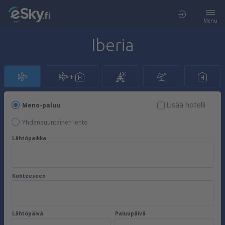
Menu
Iberia
Lisää hotelli
Meno-paluu
Yhdensuuntainen lento
Lähtöpaikka
Kohteeseen
Lähtöpäivä
Paluupäivä