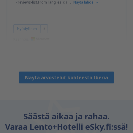
__{reviews-list.From_lang_es_cl}__.
Näytä lähde
Hyödyllinen
2
Käännös:
David
Chile,
Tammikuu 2025
Näytä arvostelut kohteesta Iberia
Säästä aikaa ja rahaa.
Varaa Lento+Hotelli eSky.fi:ssä!