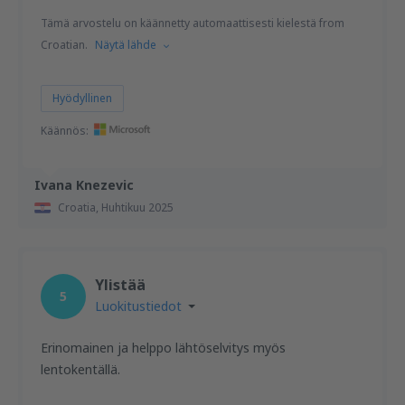
Tämä arvostelu on käännetty automaattisesti kielestä from
Croatian.
Näytä lähde
Hyödyllinen
Käännös:
Ivana Knezevic
Croatia,
Huhtikuu 2025
Ylistää
5
Luokitustiedot
Erinomainen ja helppo lähtöselvitys myös
lentokentällä.