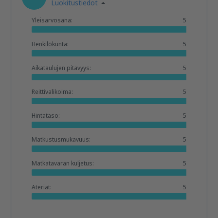
Luokitustiedot
Yleisarvosana:
5
Henkilökunta:
5
Aikataulujen pitävyys:
5
Reittivalikoima:
5
Hintataso:
5
Matkustusmukavuus:
5
Matkatavaran kuljetus:
5
Ateriat:
5