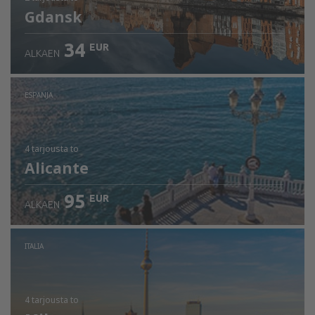
Gdansk
34
EUR
ALKAEN
ESPANJA
4 tarjousta
to
Alicante
95
EUR
ALKAEN
ITALIA
4 tarjousta
to