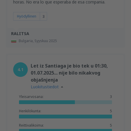
horas. No era lo que esperaba de esa compania.
Hyödyllinen
3
RALITSA
Bulgaria,
Syyskuu 2025
Let iz Santiaga je bio tek u 01:30,
4.1
01.07.2025... nije bilo nikakvog
objašnjenja
Luokitustiedot
Yleisarvosana:
3
Henkilökunta:
5
Reittivalikoima:
5