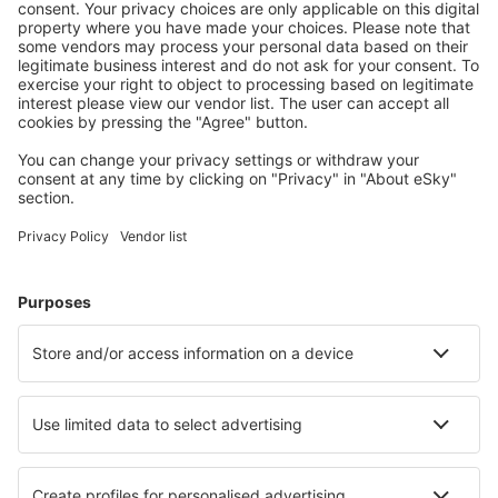
Suunnittele matkasi
Halvat lennot
Kaupunkilomat
Lomamatkat
Majoitus
Lento+Hotelli
Hotellit
Kuljetukset
Nähtävyydet
Urheilutapahtumat
Lue lisää
Mobiilisovellus
Lentoyhtiöt
Finnair
Danish Air