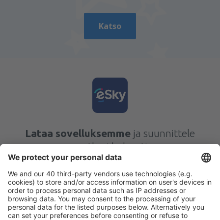
Katso
Lataa sovelluksemme
ja suunnittele
matkasi helposti