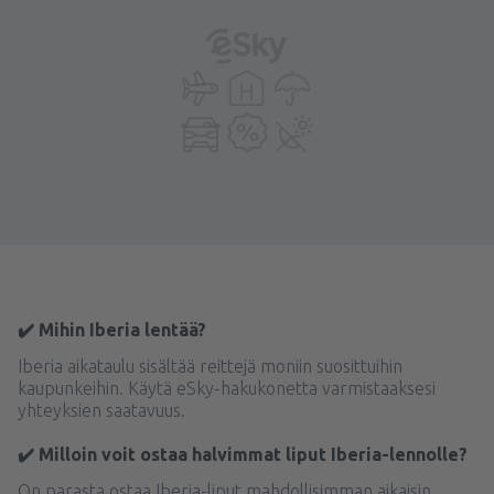
✔️ Mihin Iberia lentää?
Iberia aikataulu sisältää reittejä moniin suosittuihin
kaupunkeihin. Käytä eSky-hakukonetta varmistaaksesi
yhteyksien saatavuus.
✔️ Milloin voit ostaa halvimmat liput Iberia-lennolle?
On parasta ostaa Iberia-liput mahdollisimman aikaisin.