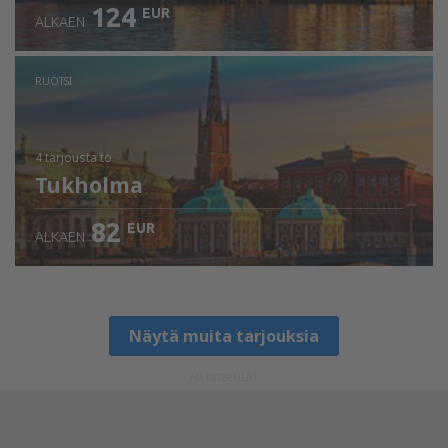
124
EUR
ALKAEN
RUOTSI
4 tarjousta
to
Tukholma
82
EUR
ALKAEN
Näytä muita tarjouksia
ADVERTISEMENT