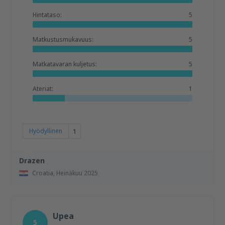
Hintataso:
5
Matkustusmukavuus:
5
Matkatavaran kuljetus:
5
Ateriat:
1
Hyödyllinen
1
Drazen
Croatia,
Heinäkuu 2025
Upea
5