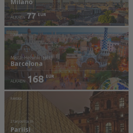
Milano
77
EUR
ALKAEN
ESPANJA
mistä: Helsinki (HEL)
Barcelona
168
EUR
ALKAEN
Tarkista tiedot
RANSKA
2 tarjousta
to
Pariisi