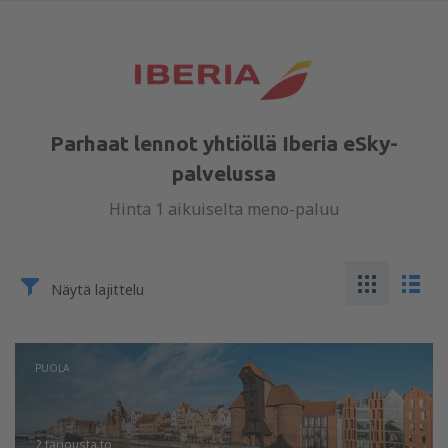
Parhaat lennot yhtiöllä Iberia eSky-
palvelussa
Hinta 1 aikuiselta meno-paluu
Näytä lajittelu
PUOLA
2 tarjousta
to