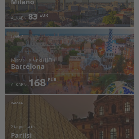
Milano
83
EUR
ALKAEN
ESPANJA
mistä: Helsinki (HEL)
Barcelona
168
EUR
ALKAEN
Tarkista tiedot
RANSKA
2 tarjousta
to
Pariisi