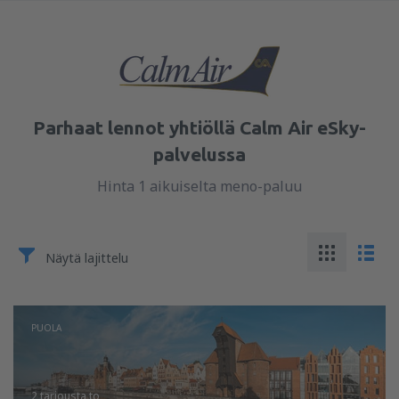
Parhaat lennot yhtiöllä Calm Air eSky-
palvelussa
Hinta 1 aikuiselta meno-paluu
Näytä lajittelu
PUOLA
2 tarjousta
to