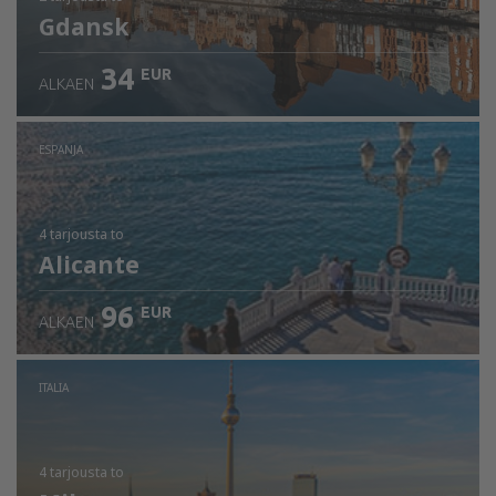
Gdansk
34
EUR
ALKAEN
ESPANJA
4 tarjousta
to
Alicante
96
EUR
ALKAEN
ITALIA
4 tarjousta
to