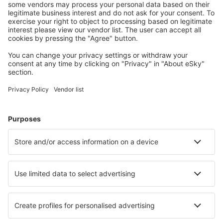
Kaupunkilomat
Lomamatkat
Majoitus
Lento+Hotelli
Hotellit
Kuljetukset
Nähtävyydet
Urheilutapahtumat
Lue lisää
Mobiilisovellus
Lentoyhtiöt
Finnair
Danish Air
FlexFlight