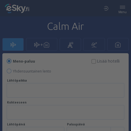
Menu
Calm Air
Lisää hotelli
Meno-paluu
Yhdensuuntainen lento
Lähtöpaikka
Kohteeseen
Lähtöpäivä
Paluupäivä