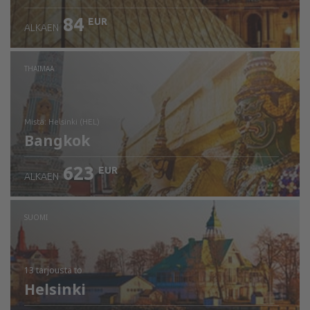
84
EUR
ALKAEN
THAIMAA
mistä: Helsinki (HEL)
Bangkok
623
EUR
ALKAEN
Tarkista tiedot
SUOMI
13 tarjousta
to
Helsinki