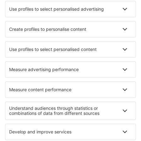
Lufthansa
Wizz Air
Norwegian
KLM
SAS
Turkish Airlines
Air Baltic
Tietoa eSkysta
Sopimusehdot
Omat varaukset
Tietosuojakäytäntö
Tuki ja yhteystiedot
Yksityisyys