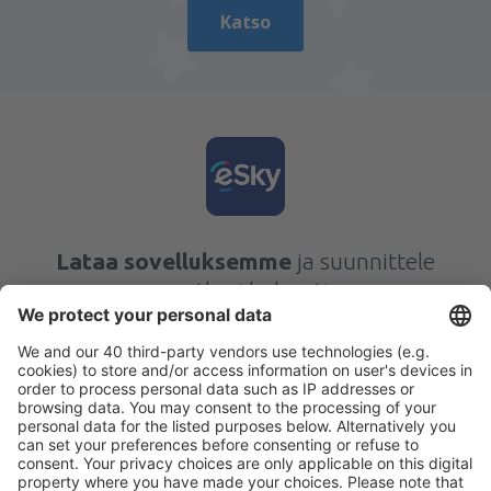
Katso
Lataa sovelluksemme
ja suunnittele
matkasi helposti
Suunnittele matkasi
Halvat lennot