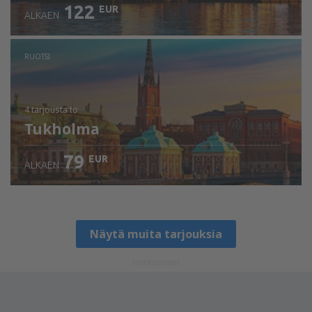
122
EUR
ALKAEN
RUOTSI
4 tarjousta
to
Tukholma
79
EUR
ALKAEN
Näytä muita tarjouksia
ADVERTISEMENT