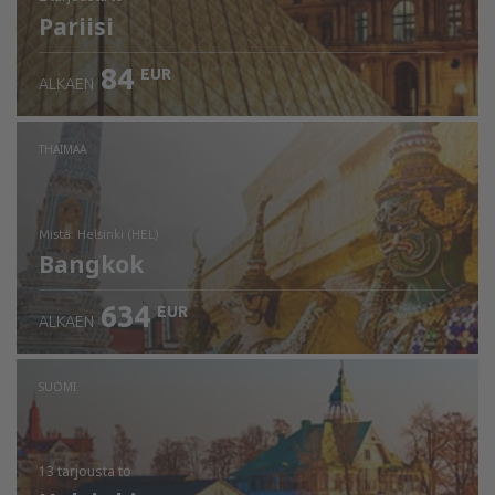
Pariisi
84
EUR
ALKAEN
THAIMAA
mistä: Helsinki (HEL)
Bangkok
634
EUR
ALKAEN
Tarkista tiedot
SUOMI
13 tarjousta
to