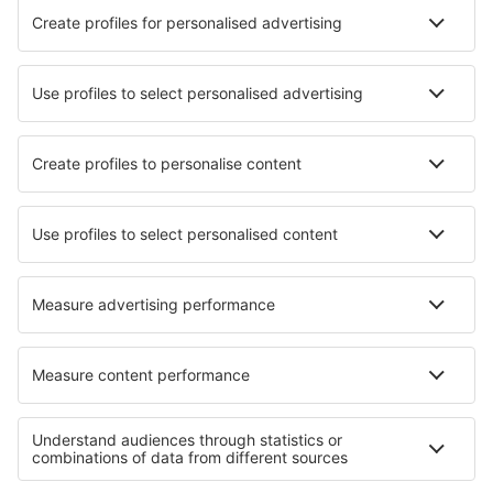
Danish Air
FlexFlight
Lufthansa
Wizz Air
Norwegian
KLM
SAS
Turkish Airlines
Air Baltic
Tietoa eSkysta
Sopimusehdot
Omat varaukset
Tietosuojakäytäntö
Tuki ja yhteystiedot
Yksityisyys