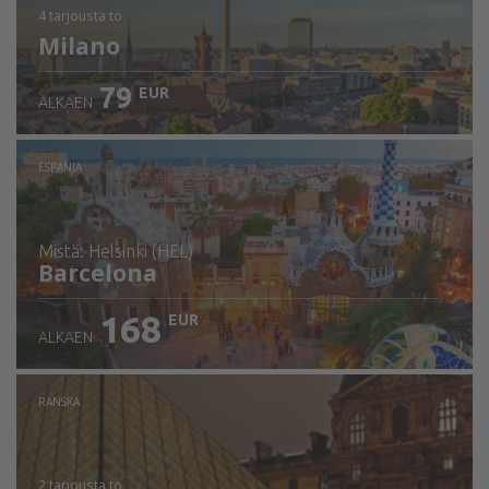
4 tarjousta
to
Milano
79
EUR
ALKAEN
ESPANJA
mistä: Helsinki (HEL)
Barcelona
168
EUR
ALKAEN
Tarkista tiedot
RANSKA
2 tarjousta
to