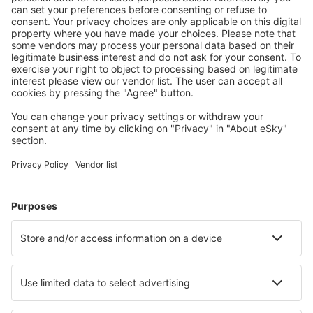
Suunnittele matkasi
Halvat lennot
Kaupunkilomat
Lomamatkat
Majoitus
Lento+Hotelli
Hotellit
Kuljetukset
Nähtävyydet
Urheilutapahtumat
Lue lisää
Mobiilisovellus
Lentoyhtiöt
Finnair