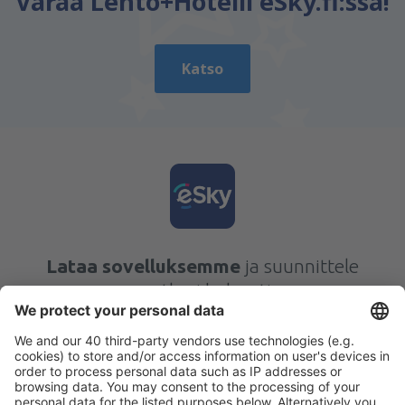
Varaa Lento+Hotelli eSky.fi:ssä!
Katso
Lataa sovelluksemme
ja suunnittele
matkasi helposti