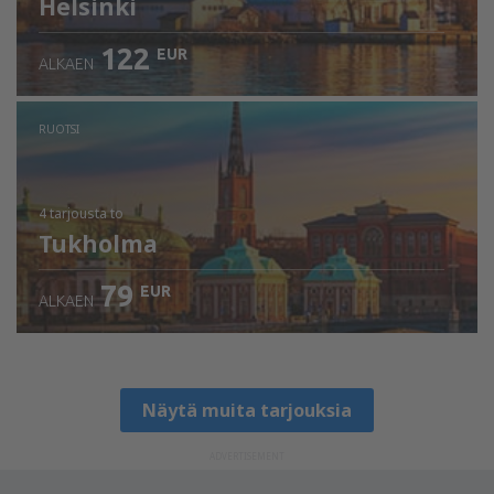
Helsinki
122
EUR
ALKAEN
RUOTSI
4 tarjousta
to
Tukholma
79
EUR
ALKAEN
Näytä muita tarjouksia
ADVERTISEMENT