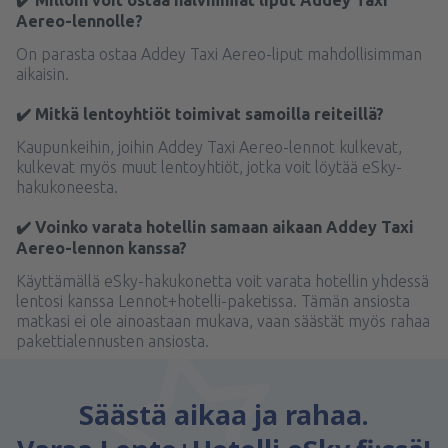
✔️ Milloin voit ostaa halvimmat liput Addey Taxi
Aereo-lennolle?
On parasta ostaa Addey Taxi Aereo-liput mahdollisimman
aikaisin.
✔️ Mitkä lentoyhtiöt toimivat samoilla reiteillä?
Kaupunkeihin, joihin Addey Taxi Aereo-lennot kulkevat,
kulkevat myös muut lentoyhtiöt, jotka voit löytää eSky-
hakukoneesta.
✔️ Voinko varata hotellin samaan aikaan Addey Taxi
Aereo-lennon kanssa?
Käyttämällä eSky-hakukonetta voit varata hotellin yhdessä
lentosi kanssa Lennot+hotelli-paketissa. Tämän ansiosta
matkasi ei ole ainoastaan mukava, vaan säästät myös rahaa
pakettialennusten ansiosta.
Säästä aikaa ja rahaa.