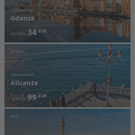
2 tarjousta
to
Gdansk
34
EUR
ALKAEN
ESPANJA
4 tarjousta
to
Alicante
99
EUR
ALKAEN
ITALIA