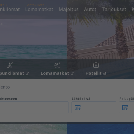
telli
Lento+Hotelli
nkilomat
Lomamatkat
Majoitus
Autot
Tarjoukset
K
ia
punkilomat
Lomamatkat
Hotellit
lento
ohteeseen
Lähtöpäivä
Paluupäi