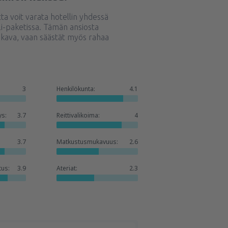
a voit varata hotellin yhdessä
li-paketissa. Tämän ansiosta
ukava, vaan säästät myös rahaa
3
Henkilökunta:
4.1
ys:
3.7
Reittivalikoima:
4
3.7
Matkustusmukavuus:
2.6
tus:
3.9
Ateriat:
2.3