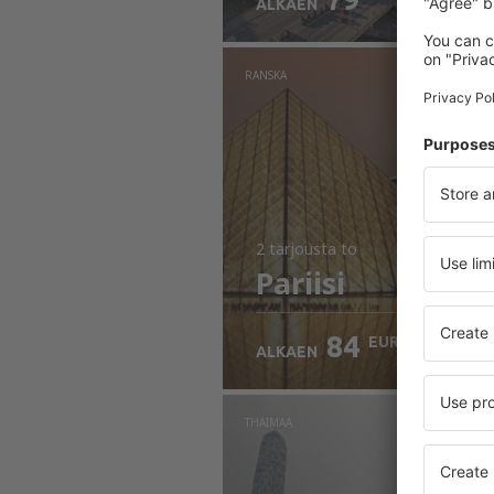
ALKAEN
RANSKA
2 tarjousta
to
Pariisi
84
EUR
ALKAEN
THAIMAA