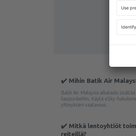
✔️ Mihin Batik Air Malays
Batik Air Malaysia aikataulu sisältää
kaupunkeihin. Käytä eSky-hakukone
yhteyksien saatavuus.
✔️ Mitkä lentoyhtiöt toim
reiteillä?