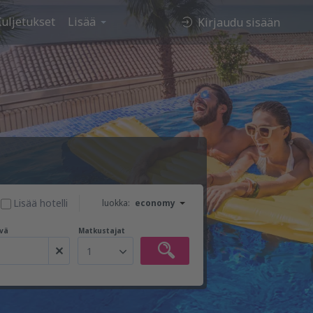
uljetukset
Lisää
Kirjaudu sisään
Lisää hotelli
luokka:
economy
vä
Matkustajat
1