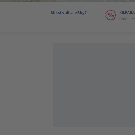
Miksi valita eSky?
KILPAIL
Halvat le