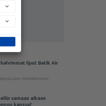
 halvimmat liput Batik Air
Malaysia-liput mahdollisimman
tellin samaan aikaan
lennon kanssa?