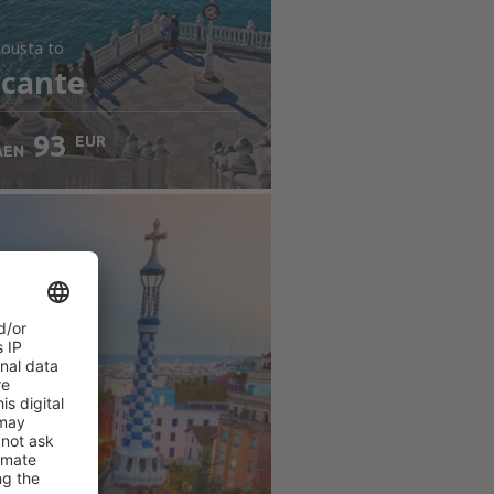
jousta
to
icante
93
EUR
AEN