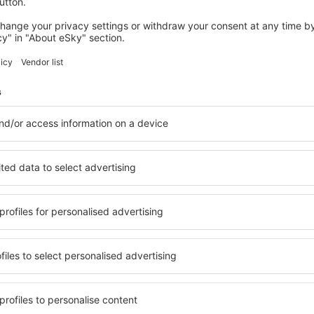
mistä: Helsinki (HEL)
Barcelona
168
EUR
ALKAEN
Tarkista tiedot
SUOMI
RUOTSI