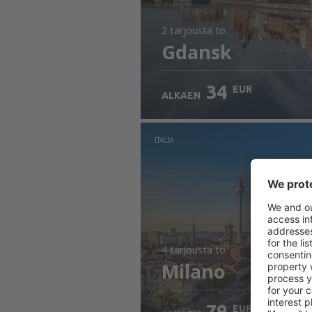
2 tarjousta
to
Gdansk
34
EUR
ALKAEN
ITALIA
4 tarjousta
to
Milano
79
EUR