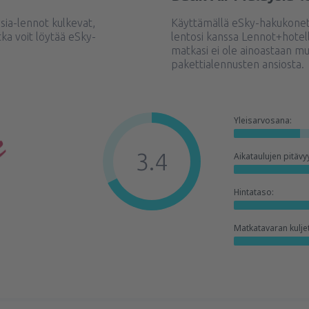
ysia-lennot kulkevat,
Käyttämällä eSky-hakukonett
ka voit löytää eSky-
lentosi kanssa Lennot+hotel
matkasi ei ole ainoastaan m
pakettialennusten ansiosta.
Yleisarvosana:
3.4
Aikataulujen pitävy
Hintataso:
Matkatavaran kulje