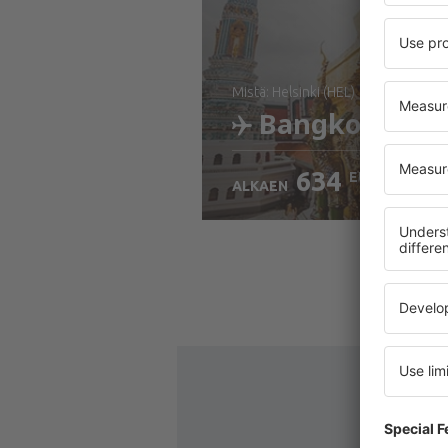
mistä: Helsinki (HEL)
Bangkok
634
EUR
ALKAEN
Tarkista tiedot