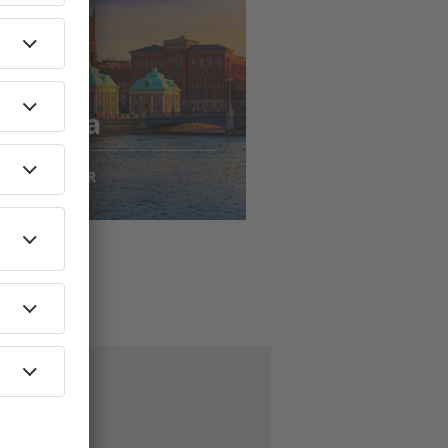
jousta
to
kholma
79
EUR
AEN