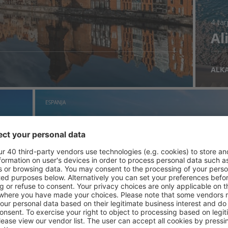
4 tar
Al
ALK
ESPANJA