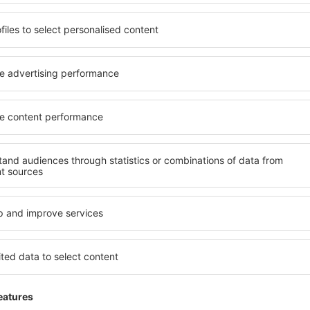
13 tarjousta
to
4 tar
Helsinki
Tu
124
EUR
ALKAEN
ALK
Näytä muita tarjouksia
ADVERTISEMENT