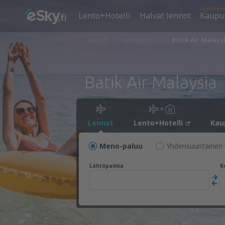
Lento+Ho
Lento+Hotelli
Halvat lennot
Kaupu
eSky.fi
Lentoyhtiöt
Batik Air Malays
Batik Air Malaysia
Lennot
Lento+Hotelli
Kau
Meno-paluu
Yhdensuuntainen 
Lähtöpaikka
K