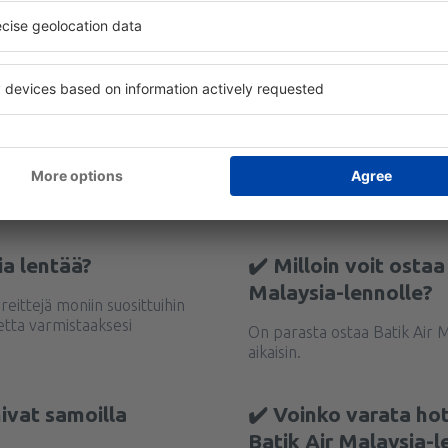
ia lentää?
✔️ Milloin voit ostaa
Malaysia-lennolle?
 reittejä moniin suosittuihin
tta varmistaaksesi
On parasta ostaa Batik Air 
aikaisin.
ivat samoilla
✔️ Voinko varata ho
Batik Air Malaysia-