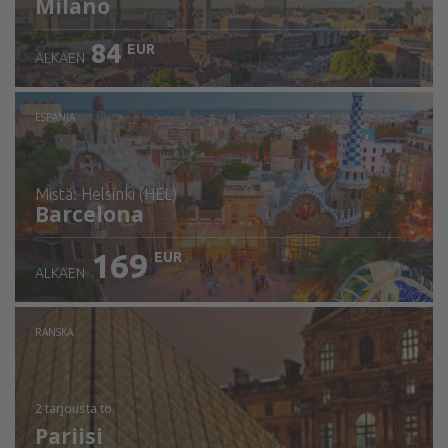
Milano
84
EUR
ALKAEN
ESPANJA
mistä: Helsinki (HEL)
Barcelona
169
EUR
ALKAEN
Tarkista tiedot
RANSKA
2 tarjousta
to
Pariisi