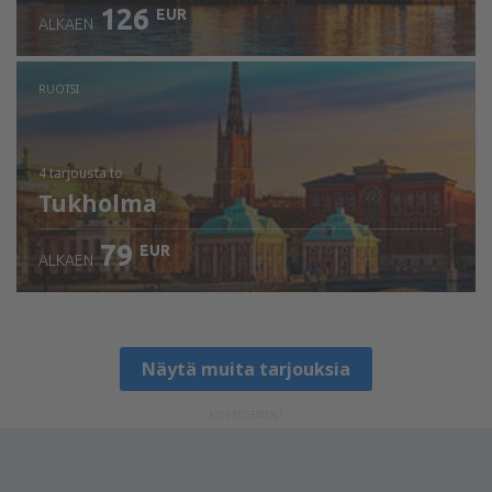
126
EUR
ALKAEN
RUOTSI
4 tarjousta
to
Tukholma
79
EUR
ALKAEN
Näytä muita tarjouksia
ADVERTISEMENT