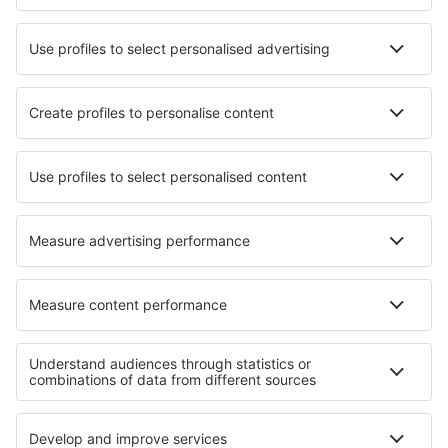
Lufthansa
Wizz Air
Norwegian
KLM
SAS
Turkish Airlines
Air Baltic
Tietoa eSkysta
Sopimusehdot
Omat varaukset
Tietosuojakäytäntö
Tuki ja yhteystiedot
Yksityisyys