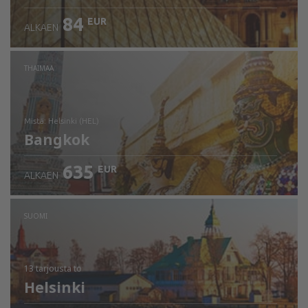
84
EUR
ALKAEN
THAIMAA
mistä: Helsinki (HEL)
Bangkok
635
EUR
ALKAEN
Tarkista tiedot
SUOMI
13 tarjousta
to
Helsinki