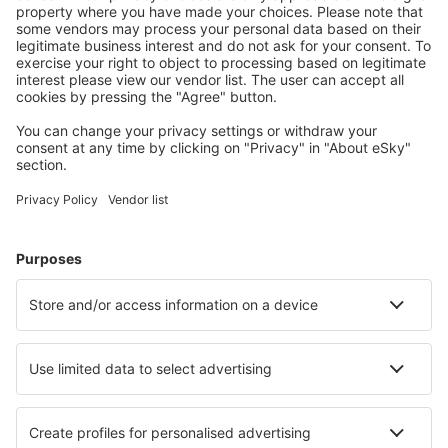
Halvat lennot
Kaupunkilomat
Lomamatkat
Majoitus
Lento+Hotelli
Hotellit
Kuljetukset
Nähtävyydet
Urheilutapahtumat
Lue lisää
Mobiilisovellus
Lentoyhtiöt
Finnair
Danish Air
FlexFlight