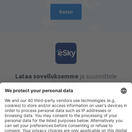
Katso
Lataa sovelluksemme
ja suunnittele
matkasi helposti
Suunnittele matkasi