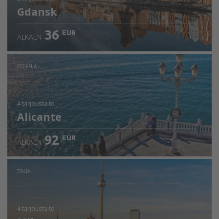
Gdansk
36
EUR
ALKAEN
ESPANJA
4 tarjousta
to
Alicante
92
EUR
ALKAEN
ITALIA
4 tarjousta
to