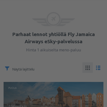
Parhaat lennot yhtiöllä Fly Jamaica
Airways eSky-palvelussa
Hinta 1 aikuiselta meno-paluu
Näytä lajittelu
PUOLA
2 tarjousta
to