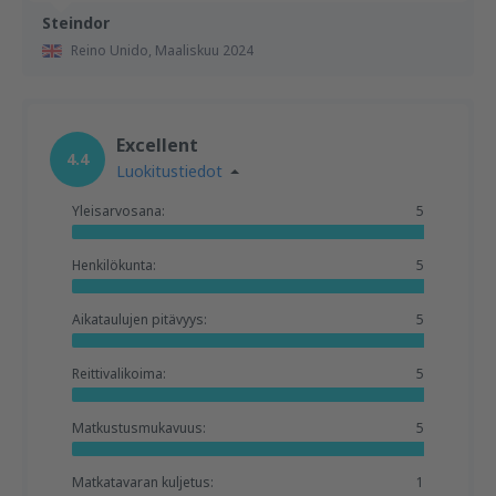
Steindor
Reino Unido,
Maaliskuu 2024
Excellent
4.4
Luokitustiedot
Yleisarvosana:
5
Henkilökunta:
5
Aikataulujen pitävyys:
5
Reittivalikoima:
5
Matkustusmukavuus:
5
Matkatavaran kuljetus:
1