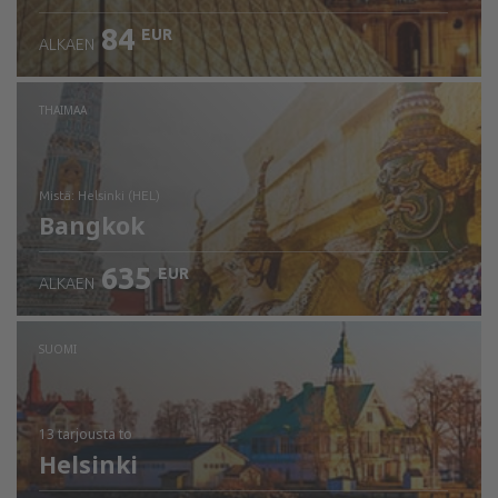
84
EUR
ALKAEN
THAIMAA
mistä: Helsinki (HEL)
Bangkok
635
EUR
ALKAEN
Tarkista tiedot
SUOMI
13 tarjousta
to
Helsinki