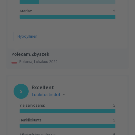
Ateriat:
5
Hyödyllinen
Polecam.Zbyszek
Polonia,
Lokakuu 2022
Excellent
5
Luokitustiedot
Yleisarvosana:
5
Henkilökunta:
5
Aikataulujen pitävyys:
5