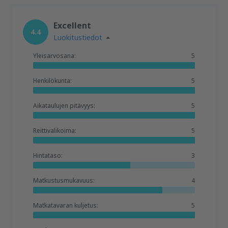
Excellent
4.4
Luokitustiedot
Yleisarvosana:
5
Henkilökunta:
5
Aikataulujen pitävyys:
5
Reittivalikoima:
5
Hintataso:
3
Matkustusmukavuus:
4
Matkatavaran kuljetus:
5