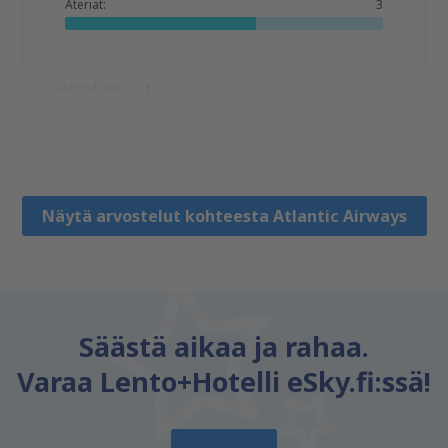
Ateriat:
3
Hyödyllinen
1
Zbigniew
Polonia,
Joulukuu 2019
Näytä arvostelut kohteesta Atlantic Airways
Säästä aikaa ja rahaa.
Varaa Lento+Hotelli eSky.fi:ssä!