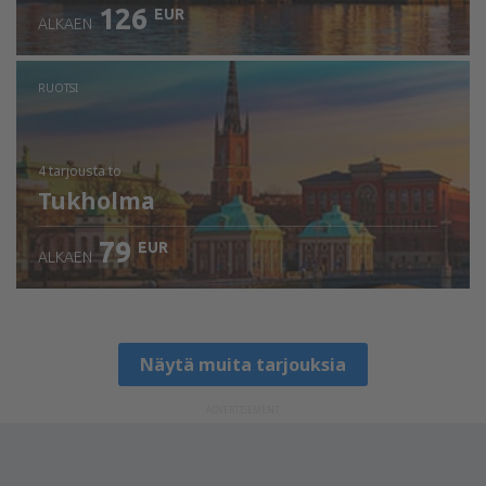
126
EUR
ALKAEN
RUOTSI
4 tarjousta
to
Tukholma
79
EUR
ALKAEN
Näytä muita tarjouksia
ADVERTISEMENT