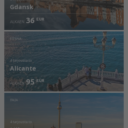
Gdansk
36
EUR
ALKAEN
ESPANJA
4 tarjousta
to
Alicante
95
EUR
ALKAEN
ITALIA
4 tarjousta
to