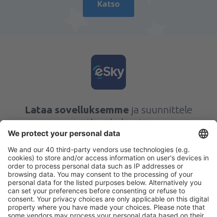
Katso
Lataa sovelluksemme
ja suunnittele
matkasi helposti
Suunnittele matkasi
Halvat lennot