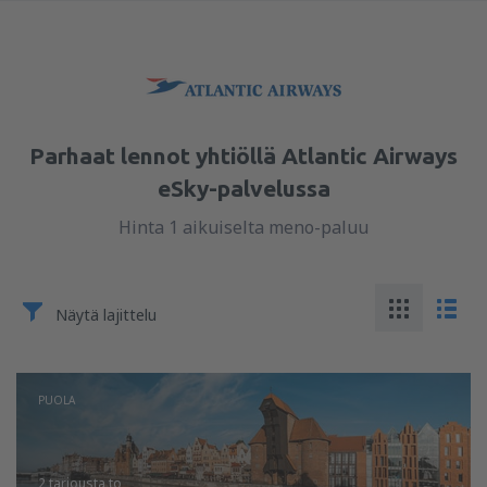
Parhaat lennot yhtiöllä Atlantic Airways
eSky-palvelussa
Hinta 1 aikuiselta meno-paluu
Näytä lajittelu
PUOLA
2 tarjousta
to