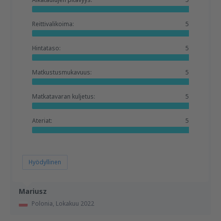
Reittivalikoima:
5
Hintataso:
5
Matkustusmukavuus:
5
Matkatavaran kuljetus:
5
Ateriat:
5
Hyödyllinen
Mariusz
Polonia,
Lokakuu 2022