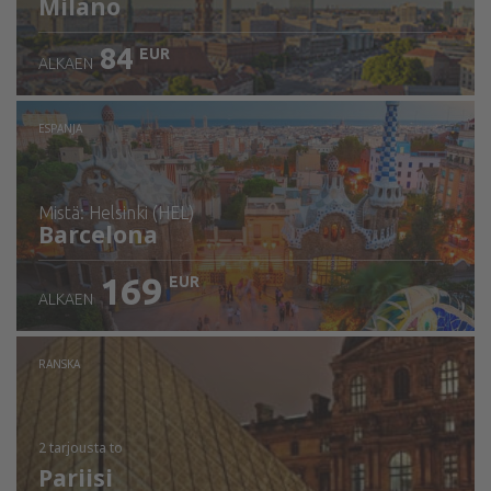
Milano
84
EUR
ALKAEN
ESPANJA
mistä: Helsinki (HEL)
Barcelona
169
EUR
ALKAEN
Tarkista tiedot
RANSKA
2 tarjousta
to
Pariisi