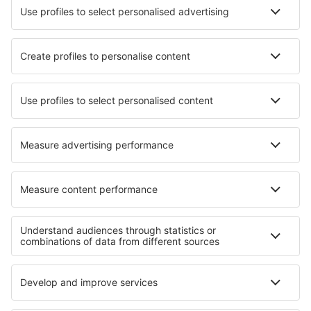
Wizz Air
Norwegian
KLM
SAS
Turkish Airlines
Air Baltic
Tietoa eSkysta
Sopimusehdot
Omat varaukset
Tietosuojakäytäntö
Tuki ja yhteystiedot
Yksityisyys