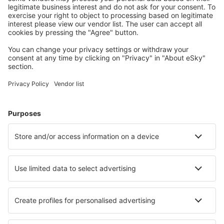
Kaupunkilomat
Lomamatkat
Majoitus
Lento+Hotelli
Hotellit
Kuljetukset
Nähtävyydet
Urheilutapahtumat
Lue lisää
Mobiilisovellus
Lentoyhtiöt
Finnair
Danish Air
FlexFlight
Lufthansa