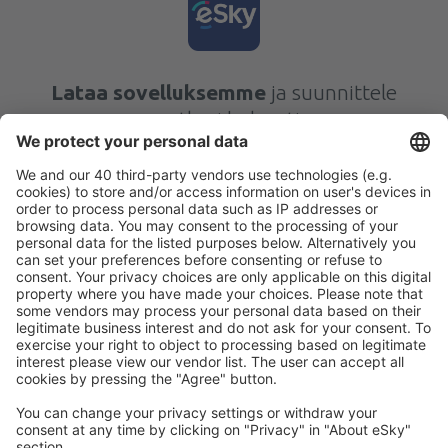
Lataa sovelluksemme
ja suunnittele
matkasi helposti
Suunnittele matkasi
Halvat lennot
Kaupunkilomat
Lomamatkat
Majoitus
Lento+Hotelli
Hotellit