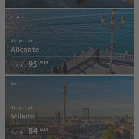
ESPANJA
4 tarjousta
to
Alicante
95
EUR
ALKAEN
ITALIA
4 tarjousta
to
Milano
84
EUR
ALKAEN