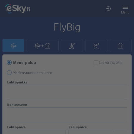
Menu
FlyBig
Lisää hotelli
Meno-paluu
Yhdensuuntainen lento
Lähtöpaikka
Kohteeseen
Lähtöpäivä
Paluupäivä