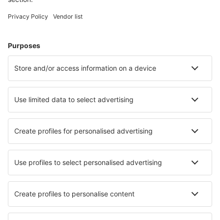
Kuljetukset
Nähtävyydet
Urheilutapahtumat
Lue lisää
Mobiilisovellus
Lentoyhtiöt
Finnair
Danish Air
FlexFlight
Lufthansa
Wizz Air
Norwegian
KLM
SAS