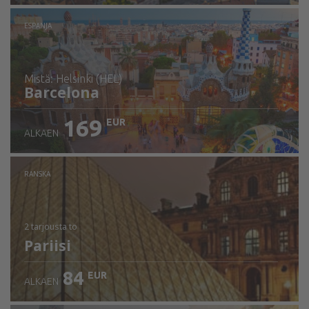
ESPANJA
mistä: Helsinki (HEL)
Barcelona
169
EUR
ALKAEN
Tarkista tiedot
RANSKA
2 tarjousta
to
Pariisi
84
EUR
ALKAEN