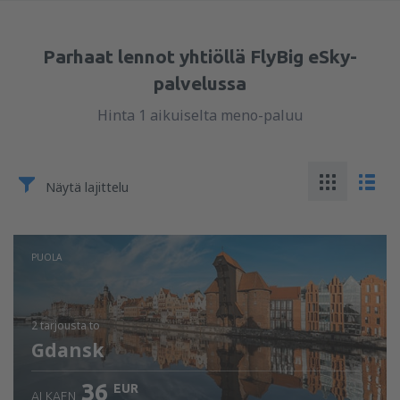
Parhaat lennot yhtiöllä FlyBig eSky-
palvelussa
Hinta 1 aikuiselta meno-paluu
Näytä lajittelu
PUOLA
2 tarjousta
to
Gdansk
36
EUR
ALKAEN