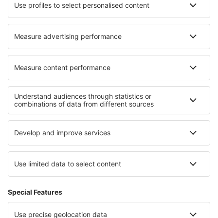
Turkish Airlines
Air Baltic
Tietoa eSkysta
Sopimusehdot
Omat varaukset
Tietosuojakäytäntö
Tuki ja yhteystiedot
Yksityisyys
Maat