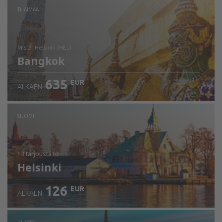
THAIMAA
mistä: Helsinki (HEL)
Bangkok
635
EUR
ALKAEN
Tarkista tiedot
SUOMI
13 tarjousta
to
Helsinki
126
EUR
ALKAEN