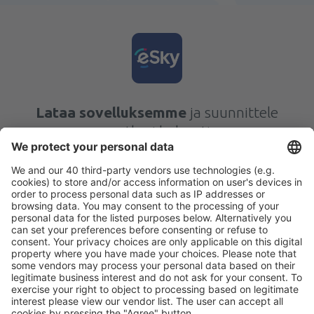
Lataa sovelluksemme
ja suunnittele
matkasi helposti
Suunnittele matkasi
Halvat lennot
Kaupunkilomat
Lomamatkat