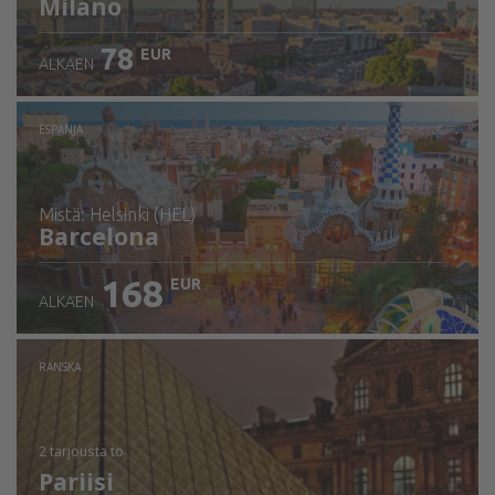
Milano
78
EUR
ALKAEN
ESPANJA
mistä: Helsinki (HEL)
Barcelona
168
EUR
ALKAEN
Tarkista tiedot
RANSKA
2 tarjousta
to
Pariisi