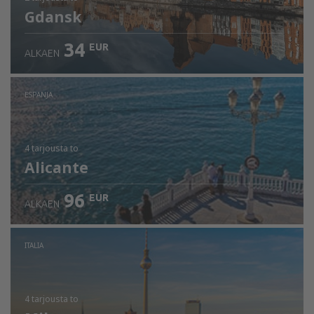
Gdansk
34
EUR
ALKAEN
ESPANJA
4 tarjousta
to
Alicante
96
EUR
ALKAEN
ITALIA
4 tarjousta
to