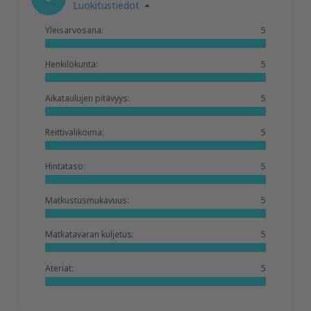
Luokitustiedot
Yleisarvosana:
5
Henkilökunta:
5
Aikataulujen pitävyys:
5
Reittivalikoima:
5
Hintataso:
5
Matkustusmukavuus:
5
Matkatavaran kuljetus:
5
Ateriat:
5