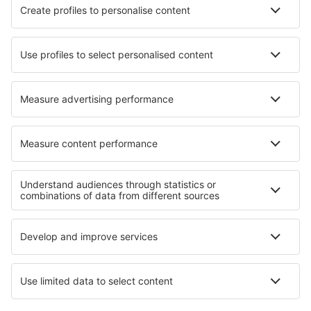
KLM
SAS
Turkish Airlines
Air Baltic
Tietoa eSkysta
Sopimusehdot
Omat varaukset
Tietosuojakäytäntö
Tuki ja yhteystiedot
Yksityisyys