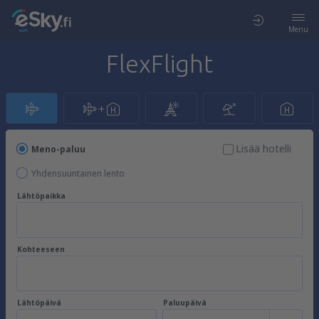
Menu
FlexFlight
Lisää hotelli
Meno-paluu
Yhdensuuntainen lento
Lähtöpaikka
Kohteeseen
Lähtöpäivä
Paluupäivä