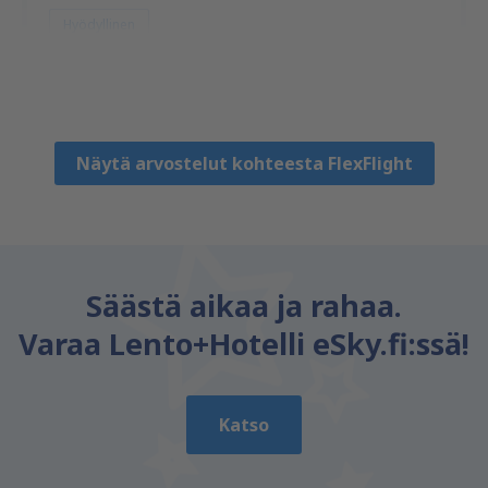
Hyödyllinen
Mariia
Croatia,
Heinäkuu 2024
Näytä arvostelut kohteesta FlexFlight
Säästä aikaa ja rahaa.
Varaa Lento+Hotelli eSky.fi:ssä!
Katso