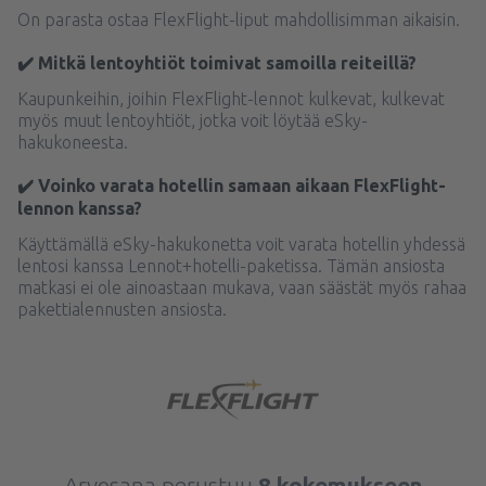
On parasta ostaa FlexFlight-liput mahdollisimman aikaisin.
✔️ Mitkä lentoyhtiöt toimivat samoilla reiteillä?
Kaupunkeihin, joihin FlexFlight-lennot kulkevat, kulkevat
myös muut lentoyhtiöt, jotka voit löytää eSky-
hakukoneesta.
✔️ Voinko varata hotellin samaan aikaan FlexFlight-
lennon kanssa?
Käyttämällä eSky-hakukonetta voit varata hotellin yhdessä
lentosi kanssa Lennot+hotelli-paketissa. Tämän ansiosta
matkasi ei ole ainoastaan mukava, vaan säästät myös rahaa
pakettialennusten ansiosta.
Arvosana perustuu
8 kokemukseen