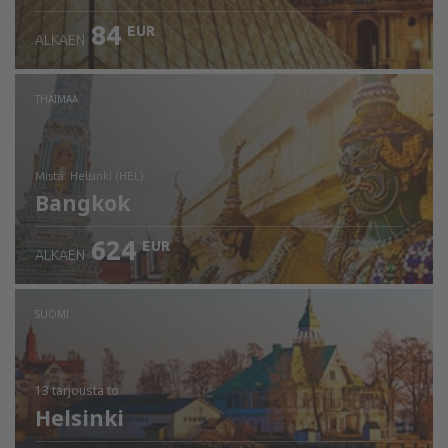
84
EUR
ALKAEN
THAIMAA
mistä: Helsinki (HEL)
Bangkok
624
EUR
ALKAEN
Tarkista tiedot
SUOMI
13 tarjousta
to
Helsinki