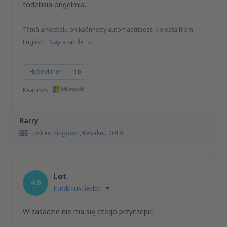
todellisia ongelmia.
Tämä arvostelu on käännetty automaattisesti kielestä from
English.
Näytä lähde
Hyödyllinen
10
Käännös:
Barry
United Kingdom,
Kesäkuu 2019
Lot
4.9
Luokitustiedot
W zasadzie nie ma się czego przyczepić.