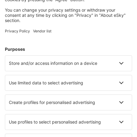
Majoitus
Lento+Hotelli
Hotellit
Kuljetukset
Nähtävyydet
Urheilutapahtumat
Lue lisää
Mobiilisovellus
Lentoyhtiöt
Finnair
Danish Air
FlexFlight
Lufthansa
Wizz Air
Norwegian