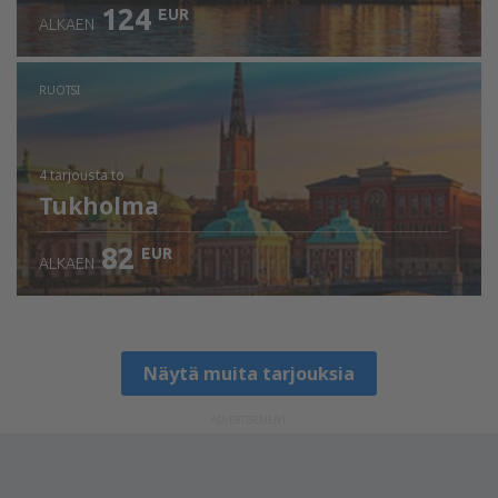
124
EUR
ALKAEN
RUOTSI
4 tarjousta
to
Tukholma
82
EUR
ALKAEN
Näytä muita tarjouksia
ADVERTISEMENT