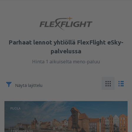
Parhaat lennot yhtiöllä FlexFlight eSky-
palvelussa
Hinta 1 aikuiselta meno-paluu
Näytä lajittelu
PUOLA
2 tarjousta
to