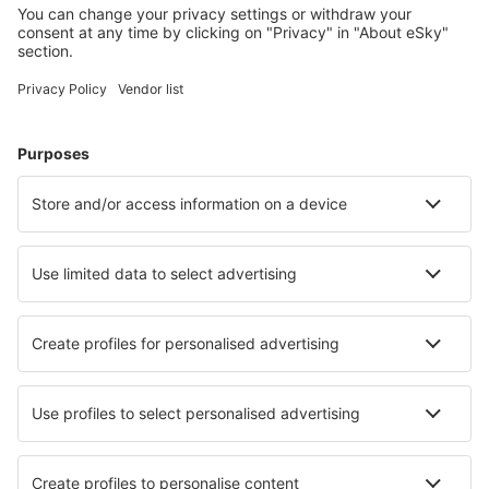
Lento+Hotelli
Hotellit
Kuljetukset
Nähtävyydet
Urheilutapahtumat
Lue lisää
Mobiilisovellus
Lentoyhtiöt
Finnair
Danish Air
FlexFlight
Lufthansa
Wizz Air
Norwegian
KLM