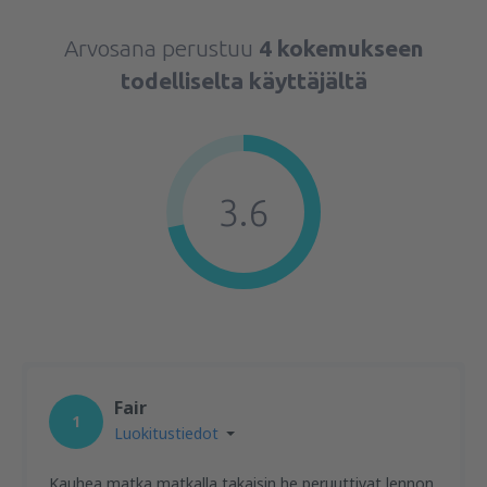
Arvosana perustuu
4 kokemukseen
todelliselta käyttäjältä
3.6
Fair
1
Luokitustiedot
Kauhea matka matkalla takaisin he peruuttivat lennon