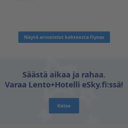
Hyödyllinen
2
Utas
Hungary,
Toukokuu 2019
Näytä arvostelut kohteesta Flynas
Säästä aikaa ja rahaa.
Varaa Lento+Hotelli eSky.fi:ssä!
Katso