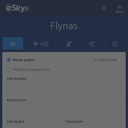
Menu
Flynas
Lisää hotelli
Meno-paluu
Yhdensuuntainen lento
Lähtöpaikka
Kohteeseen
Lähtöpäivä
Paluupäivä