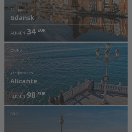
2 tarjousta
to
Gdansk
34
EUR
ALKAEN
ESPANJA
4 tarjousta
to
Alicante
98
EUR
ALKAEN
ITALIA