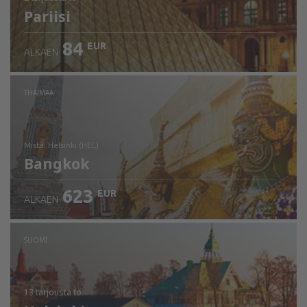
Pariisi
84
EUR
ALKAEN
THAIMAA
mistä: Helsinki (HEL)
Bangkok
623
EUR
ALKAEN
Tarkista tiedot
SUOMI
13 tarjousta
to