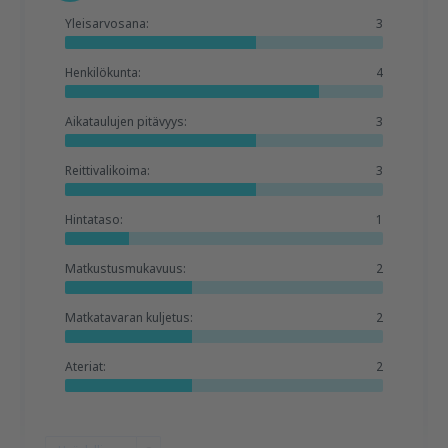
Yleisarvosana:
3
Henkilökunta:
4
Aikataulujen pitävyys:
3
Reittivalikoima:
3
Hintataso:
1
Matkustusmukavuus:
2
Matkatavaran kuljetus:
2
Ateriat:
2