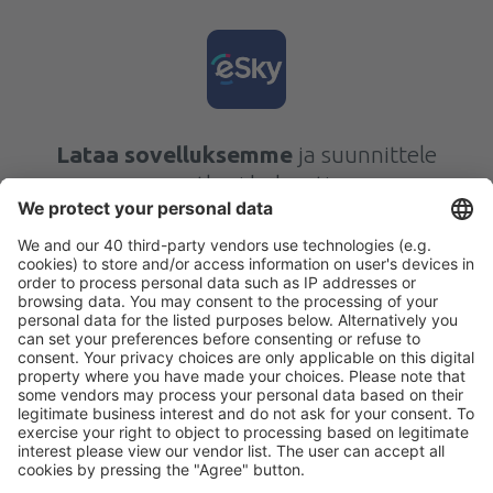
Lataa sovelluksemme
ja suunnittele
matkasi helposti
Suunnittele matkasi
Halvat lennot
Kaupunkilomat
Lomamatkat
Majoitus