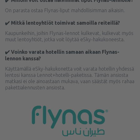
✔️ Milloin voit ostaa halvimmat liput Flynas-lennolle?
On parasta ostaa Flynas-liput mahdollisimman aikaisin.
✔️ Mitkä lentoyhtiöt toimivat samoilla reiteillä?
Kaupunkeihin, joihin Flynas-lennot kulkevat, kulkevat myös
muut lentoyhtiöt, jotka voit löytää eSky-hakukoneesta.
✔️ Voinko varata hotellin samaan aikaan Flynas-
lennon kanssa?
Käyttämällä eSky-hakukonetta voit varata hotellin yhdessä
lentosi kanssa Lennot+hotelli-paketissa. Tämän ansiosta
matkasi ei ole ainoastaan mukava, vaan säästät myös rahaa
pakettialennusten ansiosta.