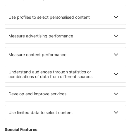
SAS
Turkish Airlines
Air Baltic
Tietoa eSkysta
Sopimusehdot
Omat varaukset
Tietosuojakäytäntö
Tuki ja yhteystiedot
Yksityisyys