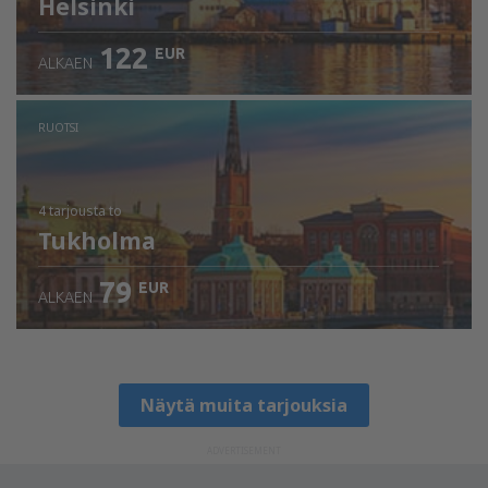
Helsinki
122
EUR
ALKAEN
RUOTSI
4 tarjousta
to
Tukholma
79
EUR
ALKAEN
Näytä muita tarjouksia
ADVERTISEMENT