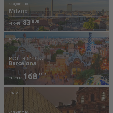
4 tarjousta
to
Milano
83
EUR
ALKAEN
ESPANJA
mistä: Helsinki (HEL)
Barcelona
168
EUR
ALKAEN
Tarkista tiedot
RANSKA
2 tarjousta
to