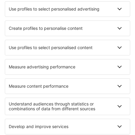
Lufthansa
Wizz Air
Norwegian
KLM
SAS
Turkish Airlines
Air Baltic
Tietoa eSkysta
Sopimusehdot
Omat varaukset
Tietosuojakäytäntö
Tuki ja yhteystiedot
Yksityisyys