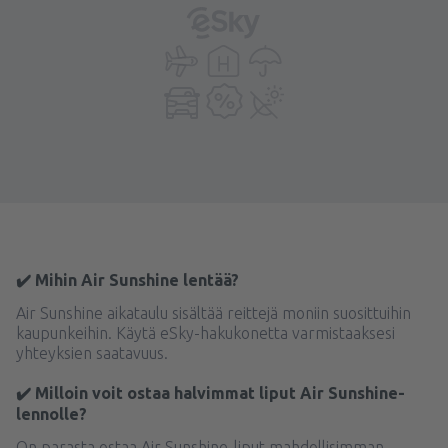
✔️ Mihin Air Sunshine lentää?
Air Sunshine aikataulu sisältää reittejä moniin suosittuihin
kaupunkeihin. Käytä eSky-hakukonetta varmistaaksesi
yhteyksien saatavuus.
✔️ Milloin voit ostaa halvimmat liput Air Sunshine-
lennolle?
On parasta ostaa Air Sunshine-liput mahdollisimman