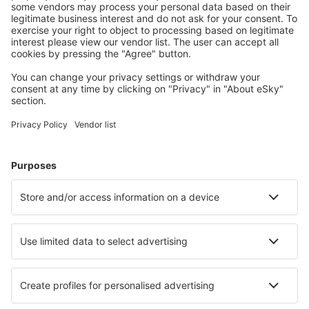
Kaupunkilomat
Lomamatkat
Majoitus
Lento+Hotelli
Hotellit
Kuljetukset
Nähtävyydet
Urheilutapahtumat
Lue lisää
Mobiilisovellus
Lentoyhtiöt
Finnair
Danish Air
FlexFlight