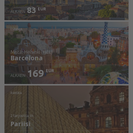
83
EUR
ALKAEN
ESPANJA
mistä: Helsinki (HEL)
Barcelona
169
EUR
ALKAEN
Tarkista tiedot
RANSKA
2 tarjousta
to
Pariisi