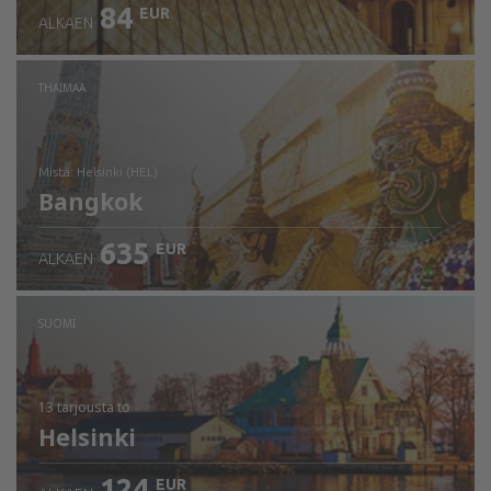
84
EUR
ALKAEN
THAIMAA
mistä: Helsinki (HEL)
Bangkok
635
EUR
ALKAEN
Tarkista tiedot
SUOMI
13 tarjousta
to
Helsinki
124
EUR