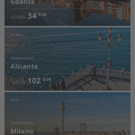
Gdansk
34
EUR
ALKAEN
ESPANJA
4 tarjousta
to
Alicante
102
EUR
ALKAEN
ITALIA
4 tarjousta
to
Milano