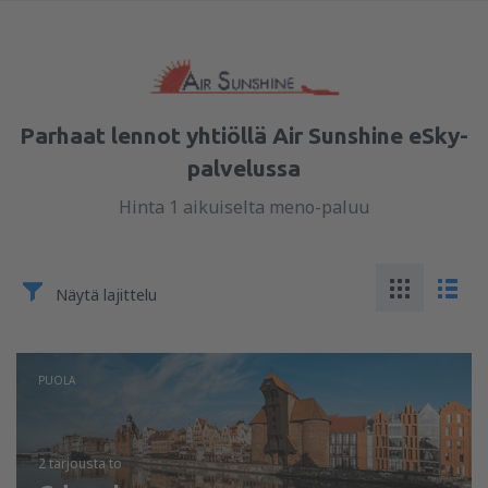
Parhaat lennot yhtiöllä Air Sunshine eSky-
palvelussa
Hinta 1 aikuiselta meno-paluu
Näytä lajittelu
PUOLA
2 tarjousta
to