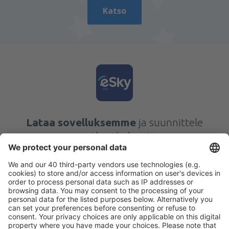
Katso
Lataa sovelluksemme
ja suunnittele
matkasi helposti
Suunnittele matkasi
Halvat lennot