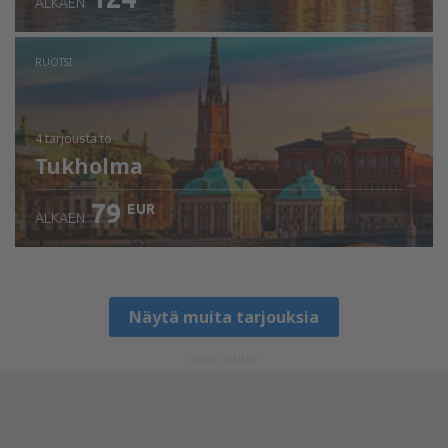
ALKAEN
RUOTSI
4 tarjousta
to
Tukholma
79
EUR
ALKAEN
Näytä muita tarjouksia
ADVERTISEMENT