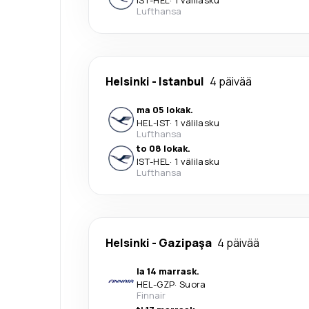
Lufthansa
Helsinki
-
Istanbul
4 päivää
ma 05 lokak.
HEL
-
IST
·
1 välilasku
Lufthansa
to 08 lokak.
IST
-
HEL
·
1 välilasku
Lufthansa
Helsinki
-
Gazipaşa
4 päivää
la 14 marrask.
HEL
-
GZP
·
Suora
Finnair