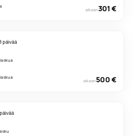
a
301 €
alkaen
8 päivää
ilaskua
ilaskua
500 €
alkaen
 päivää
lasku