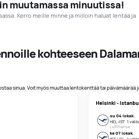
vain muutamassa minuutissa!
assa. Kerro meille minne ja milloin haluat lentää ja
lennoille kohteeseen Dalama
nostaa sinua. Voit myös muuttaa lentokenttää tai päivämäärää 
Helsinki
-
Istanbu
su 04 lokak.
HEL
-
IST
·
1 väli
Lufthansa
ke 07 lokak.
IST
-
HEL
·
1 väli