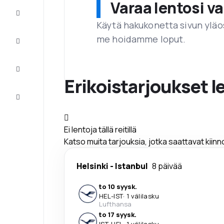
Varaa lentosi 
Tarjoukset
Käytä hakukonetta sivun yläos
me hoidamme loput.
Viimeistele
matka
Inspiraatiota
ja vinkkejä
Erikoistarjoukset 
Asiakaspalvelu
Ei lentoja tällä reitillä
Katso muita tarjouksia, jotka saattavat kiin
Helsinki
-
Istanbul
8 päivää
to 10 syysk.
HEL
-
IST
·
1 välilasku
Lufthansa
to 17 syysk.
IST
-
HEL
·
1 välilasku