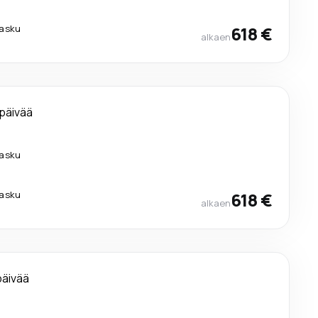
lasku
618 €
alkaen
 päivää
lasku
lasku
618 €
alkaen
päivää