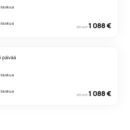
lilaskua
lilaskua
1 088 €
alkaen
6 päivää
lilaskua
lilaskua
1 088 €
alkaen