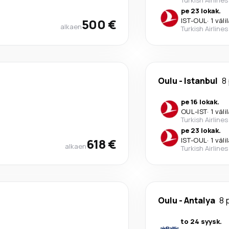
pe 23 lokak.
500 €
IST
-
OUL
·
1 väli
alkaen
Turkish Airlines
Oulu
-
Istanbul
8
pe 16 lokak.
OUL
-
IST
·
1 väli
Turkish Airlines
pe 23 lokak.
618 €
IST
-
OUL
·
1 väli
alkaen
Turkish Airlines
Oulu
-
Antalya
8 
to 24 syysk.