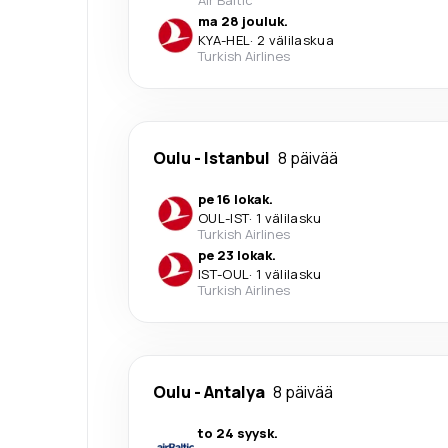
ma 28 jouluk.
KYA
-
HEL
·
2 välilaskua
Turkish Airlines
Oulu
-
Istanbul
8 päivää
pe 16 lokak.
OUL
-
IST
·
1 välilasku
Turkish Airlines
pe 23 lokak.
IST
-
OUL
·
1 välilasku
Turkish Airlines
Oulu
-
Antalya
8 päivää
to 24 syysk.