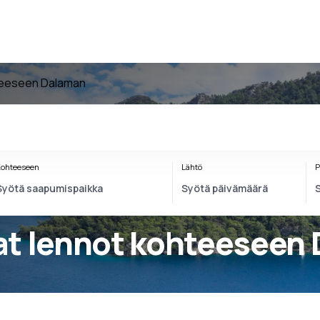
teeseen Dalaman
ohteeseen
Lähtö
P
at lennot kohteeseen