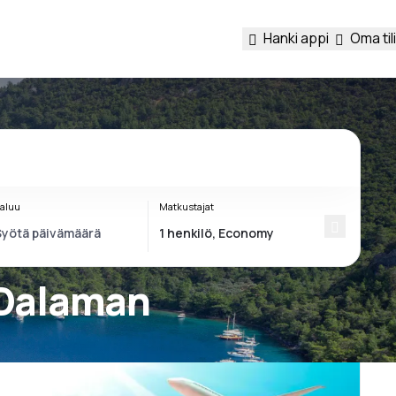
Hanki appi
Oma tili
aluu
Matkustajat
 Dalaman