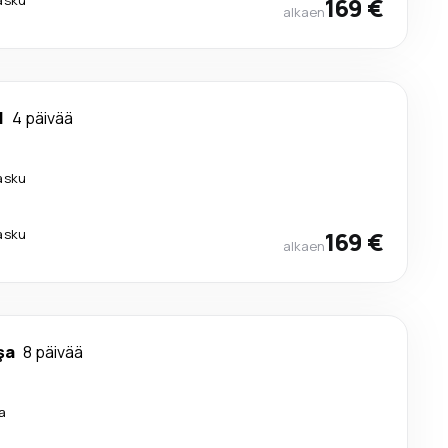
169 €
alkaen
l
4 päivää
lasku
lasku
169 €
alkaen
şa
8 päivää
a