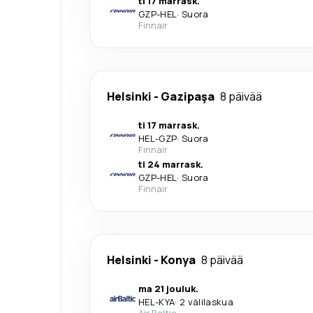
ti 17 marrask.
GZP
-
HEL
·
Suora
Finnair
Helsinki
-
Gazipaşa
8 päivää
ti 17 marrask.
HEL
-
GZP
·
Suora
Finnair
ti 24 marrask.
GZP
-
HEL
·
Suora
Finnair
Helsinki
-
Konya
8 päivää
ma 21 jouluk.
HEL
-
KYA
·
2 välilaskua
Air Baltic