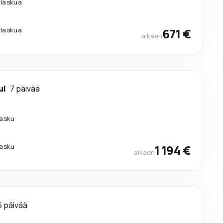
ilaskua
ilaskua
671 €
alkaen
ul
7 päivää
lasku
lasku
1 194 €
alkaen
6 päivää