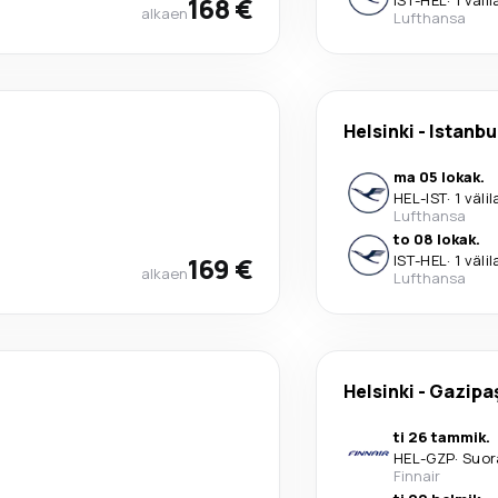
168 €
alkaen
Lufthansa
Helsinki
-
Istanbu
ma 05 lokak.
HEL
-
IST
·
1 väli
Lufthansa
to 08 lokak.
169 €
IST
-
HEL
·
1 väli
alkaen
Lufthansa
Helsinki
-
Gazipa
ti 26 tammik.
HEL
-
GZP
·
Suor
Finnair