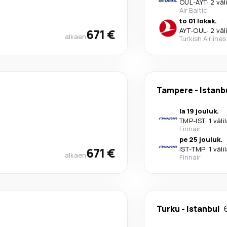
OUL
-
AYT
·
2 väl
Air Baltic
to 01 lokak.
671 €
AYT
-
OUL
·
2 väl
alkaen
Turkish Airlines
Tampere
-
Istanb
la 19 jouluk.
TMP
-
IST
·
1 väli
Finnair
pe 25 jouluk.
671 €
IST
-
TMP
·
1 väli
alkaen
Finnair
Turku
-
Istanbul