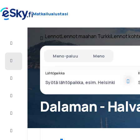
Matkailualustasi
Lennot
Lennot maahan Turkki
Lennot koh
Lento+Hotelli
Meno-paluu
Meno
Halvat
lennot
Lähtöpaikka
K
Lomamatkat
Äkkilähdöt
Dalaman - Halv
Kaupunkilomat
Majoitus