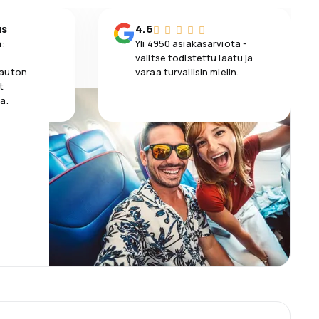
us
4.6
:
Yli 4950 asiakasarviota -
valitse todistettu laatu ja
 auton
varaa turvallisin mielin.
t
a.