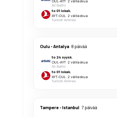
OUL
-
AYT
·
2 välilaskua
Air Baltic
to 01 lokak.
AYT
-
OUL
·
2 välilaskua
Turkish Airlines
Oulu
-
Antalya
8 päivää
to 24 syysk.
OUL
-
AYT
·
2 välilaskua
Air Baltic
to 01 lokak.
AYT
-
OUL
·
2 välilaskua
Turkish Airlines
Tampere
-
Istanbul
7 päivää