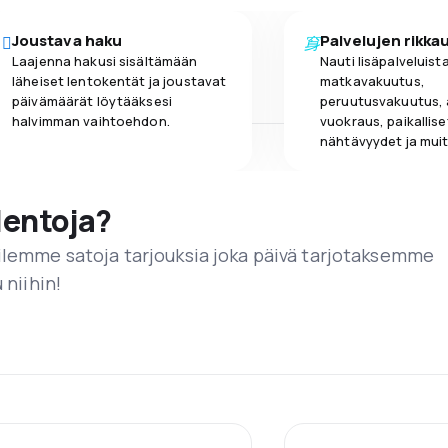
Joustava haku
Palvelujen rikka
Laajenna hakusi sisältämään
Nauti lisäpalveluista
läheiset lentokentät ja joustavat
matkavakuutus,
päivämäärät löytääksesi
peruutusvakuutus,
halvimman vaihtoehdon.
vuokraus, paikallise
nähtävyydet ja muit
lentoja?
ailemme satoja tarjouksia joka päivä tarjotaksemme
 niihin!