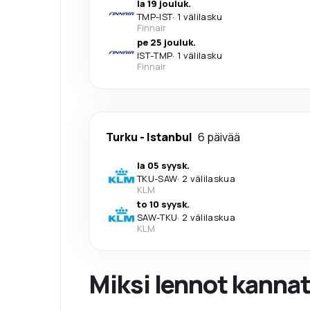
la 19 jouluk.
TMP
-
IST
·
1 välilasku
Finnair
pe 25 jouluk.
IST
-
TMP
·
1 välilasku
Finnair
Turku
-
Istanbul
6 päivää
la 05 syysk.
TKU
-
SAW
·
2 välilaskua
KLM
to 10 syysk.
SAW
-
TKU
·
2 välilaskua
KLM
Miksi lennot kanna