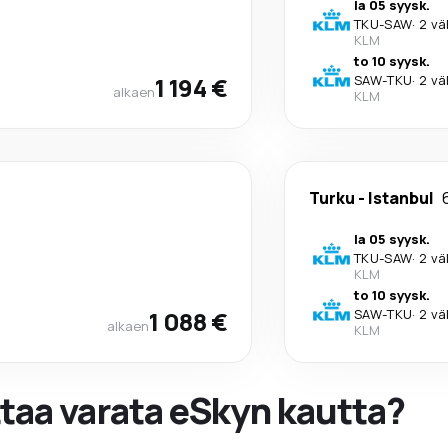
la 05 syysk.
TKU
-
SAW
·
2 vä
KLM
to 10 syysk.
1 194 €
SAW
-
TKU
·
2 vä
alkaen
KLM
Turku
-
Istanbul
la 05 syysk.
TKU
-
SAW
·
2 vä
KLM
to 10 syysk.
1 088 €
SAW
-
TKU
·
2 vä
alkaen
KLM
ttaa varata eSkyn kautta?