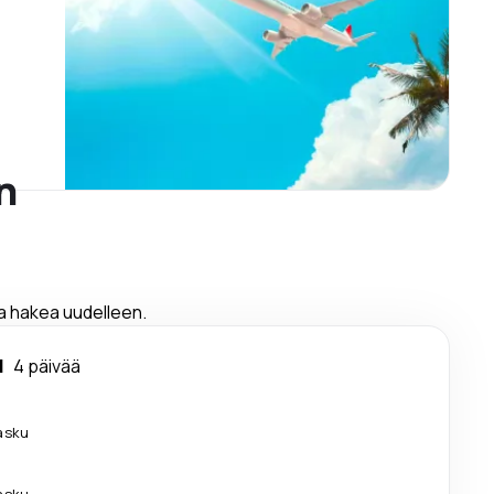
n
ja hakea uudelleen.
l
4 päivää
lasku
lasku