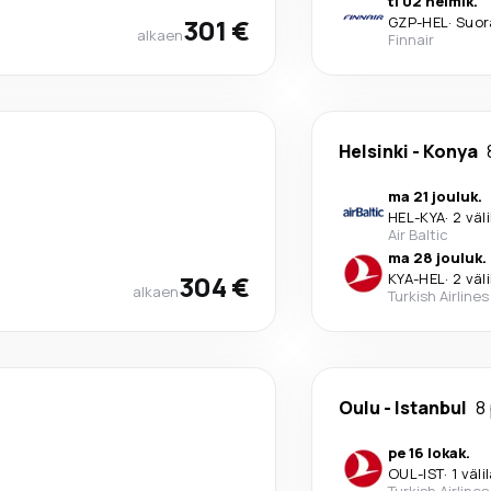
ti 02 helmik.
301 €
GZP
-
HEL
·
Suor
alkaen
Finnair
Helsinki
-
Konya
ma 21 jouluk.
HEL
-
KYA
·
2 väl
Air Baltic
ma 28 jouluk.
304 €
KYA
-
HEL
·
2 väl
alkaen
Turkish Airlines
Oulu
-
Istanbul
8
pe 16 lokak.
OUL
-
IST
·
1 väli
Turkish Airlines