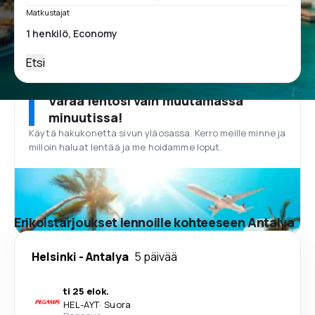
Matkustajat
Etsi
Varaa lentosi vain muutamassa
minuutissa!
Käytä hakukonetta sivun yläosassa. Kerro meille minne ja
milloin haluat lentää ja me hoidamme loput.
Erikoistarjoukset lennoille kohteeseen Antalya
Helsinki
-
Antalya
5 päivää
ti 25 elok.
HEL
-
AYT
·
Suora