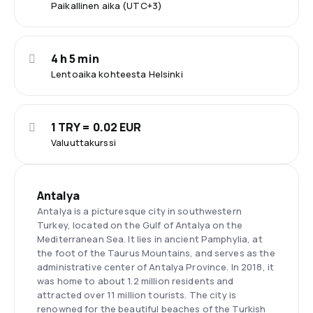
Paikallinen aika (UTC+3)
4 h 5 min
Lentoaika kohteesta Helsinki
1 TRY = 0.02 EUR
Valuuttakurssi
Antalya
Antalya is a picturesque city in southwestern
Turkey, located on the Gulf of Antalya on the
Mediterranean Sea. It lies in ancient Pamphylia, at
the foot of the Taurus Mountains, and serves as the
administrative center of Antalya Province. In 2018, it
was home to about 1.2 million residents and
attracted over 11 million tourists. The city is
renowned for the beautiful beaches of the Turkish