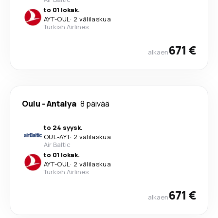
to 01 lokak.
AYT
-
OUL
·
2 välilaskua
Turkish Airlines
671 €
alkaen
Oulu
-
Antalya
8 päivää
to 24 syysk.
OUL
-
AYT
·
2 välilaskua
Air Baltic
to 01 lokak.
AYT
-
OUL
·
2 välilaskua
Turkish Airlines
671 €
alkaen