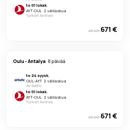
to 01 lokak.
AYT
-
OUL
·
2 välilaskua
Turkish Airlines
671 €
alkaen
Oulu
-
Antalya
8 päivää
to 24 syysk.
OUL
-
AYT
·
2 välilaskua
Air Baltic
to 01 lokak.
AYT
-
OUL
·
2 välilaskua
Turkish Airlines
671 €
alkaen