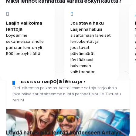
Miksi lennot kannattaa varata eSkyn kautta?
Laajin valikoima
Joustava haku
lentoja
Laajenna hakusi
Löydämme
sisältämään läheiset
sekunneissa sinulle
lentokentät ja
parhaan lennon yli
joustavat
500 lentoyhtiöltä.
päivämäärät
löytääksesi
halvimman
vaihtoehdon.
Etsitkö halpoja lentoja?
Olet oikeassa paikassa. Vertailemme satoja tarjouksia
joka päivä tarjotaksemme niistä parhaat sinulle. Tutustu
niihin!
Löydä halvin aika lentää kohteeseen Antalya