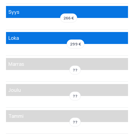
Syys
266 €
Loka
299 €
Marras
??
Joulu
??
Tammi
??