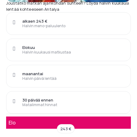
Joustatko matkan ajankohdan suhteen? Löydä halvin kuukausi
lentää kohteeseen Antalya
alkaen 243 €
Halvin meno-paluulento
Elokuu
Halvin kuukausi matkustaa
maanantai
Halvin päivä lentää
30 päivää ennen
Matalimmat hinnat
Elo
243 €