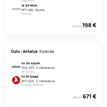
Pegasus
la 29 elok.
AYT
-
HEL
·
Suora
Finnair
198 €
alkaen
Oulu
-
Antalya
8 päivää
to 24 syysk.
OUL
-
AYT
·
2 välilaskua
Air Baltic
to 01 lokak.
AYT
-
OUL
·
2 välilaskua
Turkish Airlines
671 €
alkaen