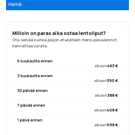
Heinä
Milloin on paras aika ostaa lentoliput?
Ota selvää kuinka paljon etukäteen meno-paluulennot
kannattaa varata.
6 kuukautta ennen
alkaen
463 €
3 kuukautta ennen
alkaen
390 €
30 päivää ennen
alkaen
388 €
7 päivää ennen
alkaen
408 €
1 päivä ennen
alkaen
598 €