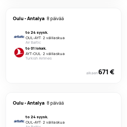
Oulu
-
Antalya
8 päivää
to 24 syysk.
OUL
-
AYT
·
2 välilaskua
Air Baltic
to 01 lokak.
AYT
-
OUL
·
2 välilaskua
Turkish Airlines
671 €
alkaen
Oulu
-
Antalya
8 päivää
to 24 syysk.
OUL
-
AYT
·
2 välilaskua
Air Baltic