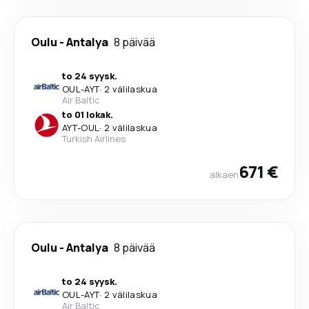
Oulu
-
Antalya
8 päivää
to 24 syysk.
OUL
-
AYT
·
2 välilaskua
Air Baltic
to 01 lokak.
AYT
-
OUL
·
2 välilaskua
Turkish Airlines
671 €
alkaen
Oulu
-
Antalya
8 päivää
to 24 syysk.
OUL
-
AYT
·
2 välilaskua
Air Baltic