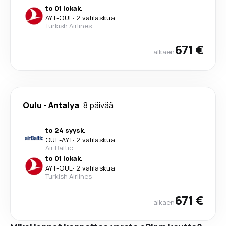
to 01 lokak.
AYT
-
OUL
·
2 välilaskua
Turkish Airlines
671 €
alkaen
Oulu
-
Antalya
8 päivää
to 24 syysk.
OUL
-
AYT
·
2 välilaskua
Air Baltic
to 01 lokak.
AYT
-
OUL
·
2 välilaskua
Turkish Airlines
671 €
alkaen