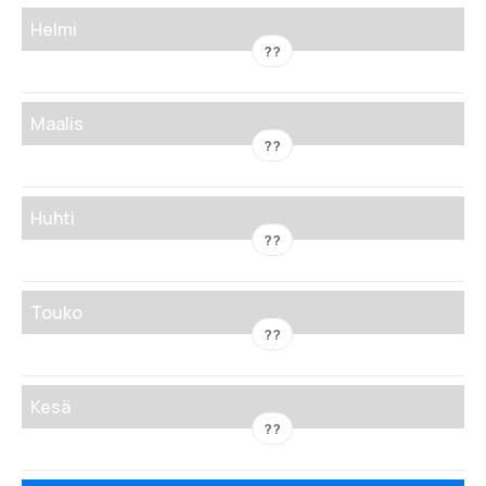
Helmi
??
Maalis
??
Huhti
??
Touko
??
Kesä
??