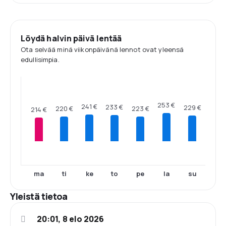
Löydä halvin päivä lentää
Ota selvää minä viikonpäivänä lennot ovat yleensä
edullisimpia.
253 €
241 €
233 €
229 €
223 €
220 €
214 €
ma
ti
ke
to
pe
la
su
Yleistä tietoa
20:01, 8 elo 2026