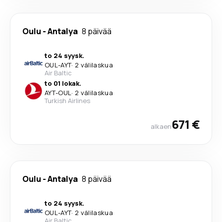
Oulu
-
Antalya
8 päivää
to 24 syysk.
OUL
-
AYT
·
2 välilaskua
Air Baltic
to 01 lokak.
AYT
-
OUL
·
2 välilaskua
Turkish Airlines
671 €
alkaen
Oulu
-
Antalya
8 päivää
to 24 syysk.
OUL
-
AYT
·
2 välilaskua
Air Baltic