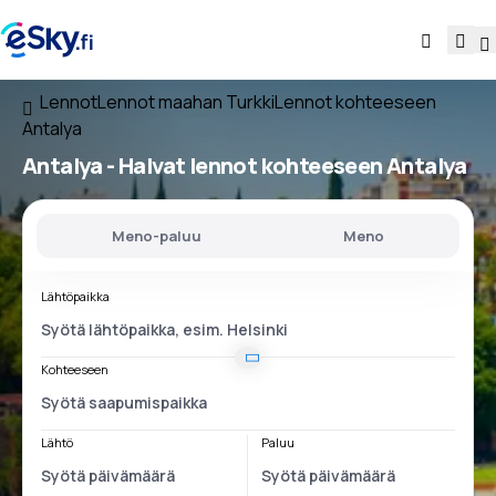
Lennot
Lennot maahan Turkki
Lennot kohteeseen
Antalya
Antalya - Halvat lennot kohteeseen Antalya
Meno-paluu
Meno
Lähtöpaikka
Kohteeseen
Lähtö
Paluu