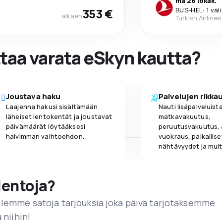
ma 26 lokak.
353 €
BUS
-
HEL
·
1 väl
alkaen
Turkish Airlines
ttaa varata eSkyn kautta?
Joustava haku
Palvelujen rikka
Laajenna hakusi sisältämään
Nauti lisäpalveluista
läheiset lentokentät ja joustavat
matkavakuutus,
päivämäärät löytääksesi
peruutusvakuutus,
halvimman vaihtoehdon.
vuokraus, paikallise
nähtävyydet ja muit
lentoja?
ailemme satoja tarjouksia joka päivä tarjotaksemme
 niihin!