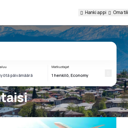
Hanki appi
Oma tili
aluu
Matkustajat
taisi