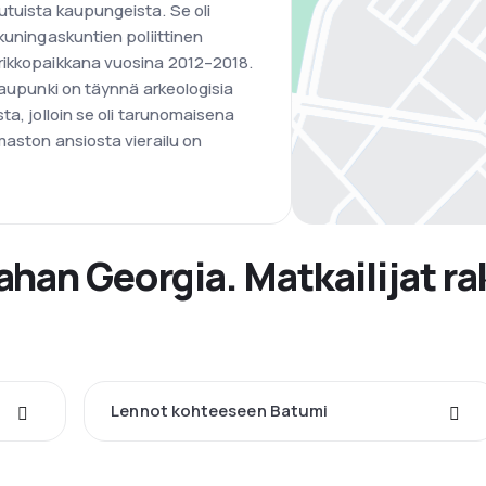
utuista kaupungeista. Se oli
kuningaskuntien poliittinen
rikkopaikkana vuosina 2012–2018.
kaupunki on täynnä arkeologisia
ta, jolloin se oli tarunomaisena
maston ansiosta vierailu on
han Georgia. Matkailijat ra
Lennot kohteeseen Batumi