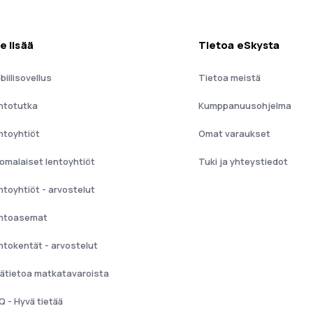
e lisää
Tietoa eSkysta
biilisovellus
Tietoa meistä
ntotutka
Kumppanuusohjelma
ntoyhtiöt
Omat varaukset
omalaiset lentoyhtiöt
Tuki ja yhteystiedot
ntoyhtiöt - arvostelut
ntoasemat
ntokentät - arvostelut
sätietoa matkatavaroista
Q - Hyvä tietää