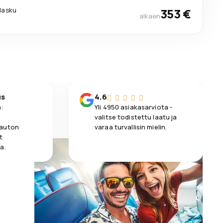
ilasku
353 €
alkaen
us
4.6
:
Yli 4950 asiakasarviota -
valitse todistettu laatu ja
 auton
varaa turvallisin mielin.
t
a.