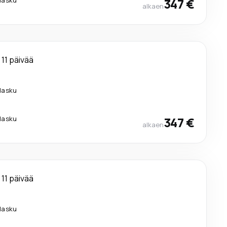
347 €
alkaen
11 päivää
ilasku
ilasku
347 €
alkaen
11 päivää
ilasku