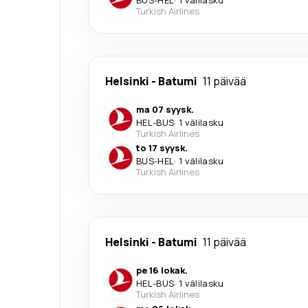
Turkish Airlines
Helsinki
-
Batumi
11 päivää
ma 07 syysk.
HEL
-
BUS
·
1 välilasku
Turkish Airlines
to 17 syysk.
BUS
-
HEL
·
1 välilasku
Turkish Airlines
Helsinki
-
Batumi
11 päivää
pe 16 lokak.
HEL
-
BUS
·
1 välilasku
Turkish Airlines