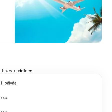
ja hakea uudelleen.
11 päivää
ilasku
ilasku