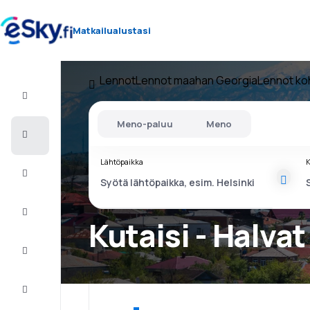
Matkailualustasi
Lennot
Lennot maahan Georgia
Lennot ko
Lento+Hotelli
Meno-paluu
Meno
Halvat
lennot
Lähtöpaikka
K
Lomamatkat
Äkkilähdöt
Kutaisi - Halva
Kaupunkilomat
Majoitus