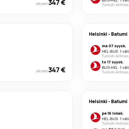
347 €
alkaen
Turkish Airlines
Helsinki
-
Batumi
ma 07 syysk.
HEL
-
BUS
·
1 väl
Turkish Airlines
to 17 syysk.
347 €
BUS
-
HEL
·
1 väl
alkaen
Turkish Airlines
Helsinki
-
Batumi
pe 16 lokak.
HEL
-
BUS
·
1 väl
Turkish Airlines