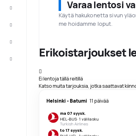
Varaa lentosi 
Tarjoukset
Käytä hakukonetta sivun yläos
me hoidamme loput.
Viimeistele
matka
Inspiraatiota
ja vinkkejä
Erikoistarjoukset l
Asiakaspalvelu
Ei lentoja tällä reitillä
Katso muita tarjouksia, jotka saattavat kiin
Helsinki
-
Batumi
11 päivää
ma 07 syysk.
HEL
-
BUS
·
1 välilasku
Turkish Airlines
to 17 syysk.
BUS
-
HEL
·
1 välilasku