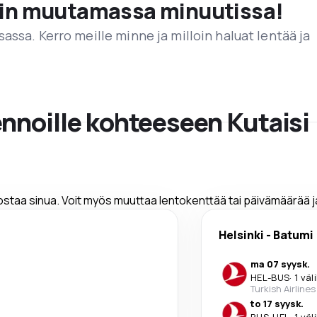
vain muutamassa minuutissa!
assa. Kerro meille minne ja milloin haluat lentää ja
ennoille kohteeseen Kutaisi
nostaa sinua. Voit myös muuttaa lentokenttää tai päivämäärää 
Helsinki
-
Batumi
ma 07 syysk.
HEL
-
BUS
·
1 väl
Turkish Airlines
to 17 syysk.
BUS
-
HEL
·
1 väl