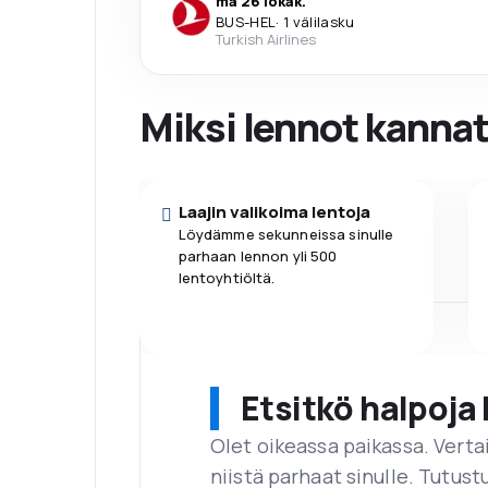
ma 26 lokak.
BUS
-
HEL
·
1 välilasku
Turkish Airlines
Miksi lennot kanna
Laajin valikoima lentoja
Löydämme sekunneissa sinulle
parhaan lennon yli 500
lentoyhtiöltä.
Etsitkö halpoja 
Olet oikeassa paikassa. Vert
niistä parhaat sinulle. Tutustu