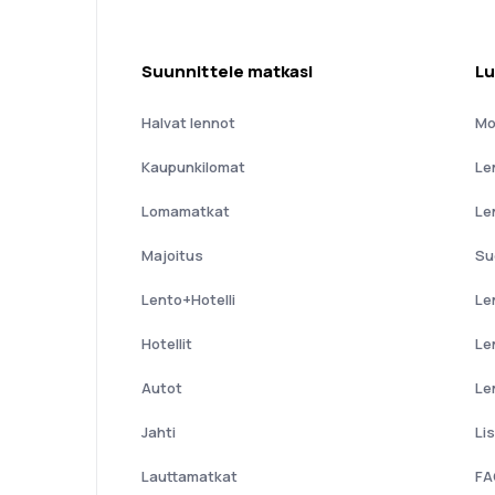
Suunnittele matkasi
Lu
Halvat lennot
Mo
Kaupunkilomat
Le
Lomamatkat
Le
Majoitus
Su
Lento+Hotelli
Le
Hotellit
Le
Autot
Le
Jahti
Li
Lauttamatkat
FA