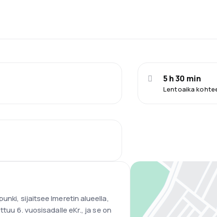
5 h 30 min
Lentoaika kohtee
nki, sijaitsee Imeretin alueella,
ttuu 6. vuosisadalle eKr., ja se on