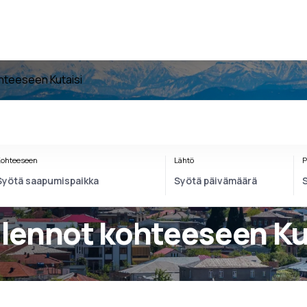
hteeseen Kutaisi
ohteeseen
Lähtö
P
t lennot kohteeseen Ku