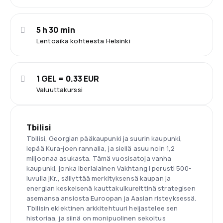
5 h 30 min
Lentoaika kohteesta Helsinki
1 GEL = 0.33 EUR
Valuuttakurssi
Tbilisi
Tbilisi, Georgian pääkaupunki ja suurin kaupunki,
lepää Kura-joen rannalla, ja siellä asuu noin 1,2
miljoonaa asukasta. Tämä vuosisatoja vanha
kaupunki, jonka Iberialainen Vakhtang I perusti 500-
luvulla jKr., säilyttää merkityksensä kaupan ja
energian keskeisenä kauttakulkureittinä strategisen
asemansa ansiosta Euroopan ja Aasian risteyksessä.
Tbilisin eklektinen arkkitehtuuri heijastelee sen
historiaa, ja siinä on monipuolinen sekoitus