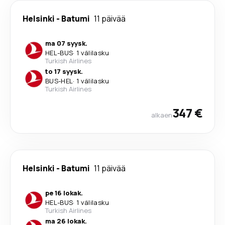
Helsinki
-
Batumi
11 päivää
ma 07 syysk.
HEL
-
BUS
·
1 välilasku
Turkish Airlines
to 17 syysk.
BUS
-
HEL
·
1 välilasku
Turkish Airlines
347 €
alkaen
Helsinki
-
Batumi
11 päivää
pe 16 lokak.
HEL
-
BUS
·
1 välilasku
Turkish Airlines
ma 26 lokak.