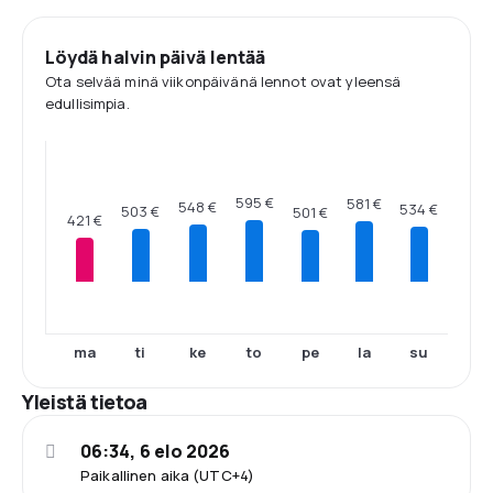
Löydä halvin päivä lentää
Ota selvää minä viikonpäivänä lennot ovat yleensä
edullisimpia.
595 €
581 €
548 €
534 €
503 €
501 €
421 €
ma
ti
ke
to
pe
la
su
Yleistä tietoa
06:34, 6 elo 2026
Paikallinen aika (UTC+4)