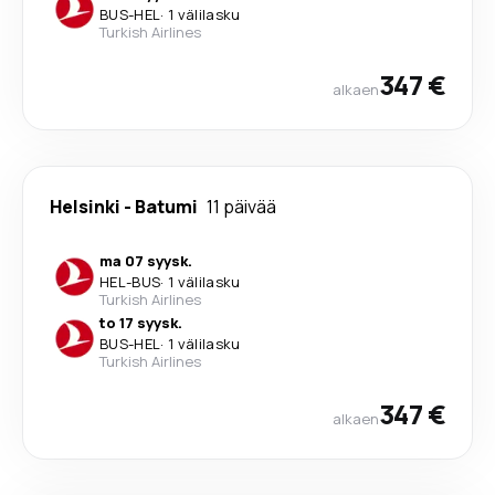
BUS
-
HEL
·
1 välilasku
Turkish Airlines
347 €
alkaen
Helsinki
-
Batumi
11 päivää
ma 07 syysk.
HEL
-
BUS
·
1 välilasku
Turkish Airlines
to 17 syysk.
BUS
-
HEL
·
1 välilasku
Turkish Airlines
347 €
alkaen