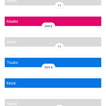
Helmi
??
Maalis
268 €
Huhti
??
Touko
269 €
Kesä
Heinä