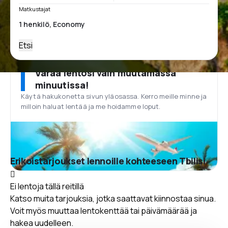
Matkustajat
Etsi
Varaa lentosi vain muutamassa
minuutissa!
Käytä hakukonetta sivun yläosassa. Kerro meille minne ja
milloin haluat lentää ja me hoidamme loput.
Erikoistarjoukset lennoille kohteeseen Tbilisi
Ei lentoja tällä reitillä
Katso muita tarjouksia, jotka saattavat kiinnostaa sinua.
Voit myös muuttaa lentokenttää tai päivämäärää ja
hakea uudelleen.