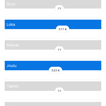
Syys
??
Loka
377 €
Marras
??
Joulu
323 €
Tammi
??