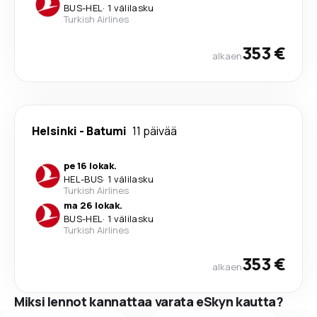
BUS
-
HEL
·
1 välilasku
Turkish Airlines
353 €
alkaen
Helsinki
-
Batumi
11 päivää
pe 16 lokak.
HEL
-
BUS
·
1 välilasku
Turkish Airlines
ma 26 lokak.
BUS
-
HEL
·
1 välilasku
Turkish Airlines
353 €
alkaen
Miksi lennot kannattaa varata eSkyn kautta?