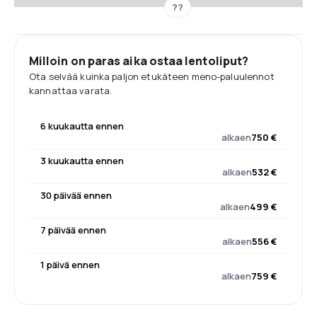
??
Milloin on paras aika ostaa lentoliput?
Ota selvää kuinka paljon etukäteen meno-paluulennot
kannattaa varata.
6 kuukautta ennen
alkaen
750 €
3 kuukautta ennen
alkaen
532 €
30 päivää ennen
alkaen
499 €
7 päivää ennen
alkaen
556 €
1 päivä ennen
alkaen
759 €