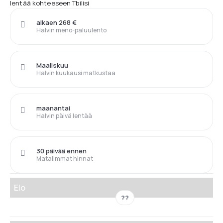
lentää kohteeseen Tbilisi
alkaen 268 €
Halvin meno-paluulento
Maaliskuu
Halvin kuukausi matkustaa
maanantai
Halvin päivä lentää
30 päivää ennen
Matalimmat hinnat
Elo
??