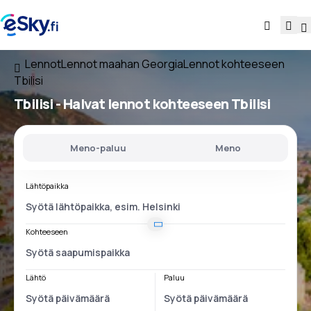
Lennot
Lennot maahan Georgia
Lennot kohteeseen
Tbilisi
Tbilisi - Halvat lennot kohteeseen Tbilisi
Meno-paluu
Meno
Lähtöpaikka
Kohteeseen
Lähtö
Paluu