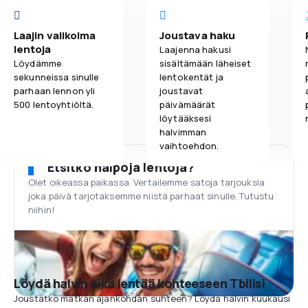
Laajin valikoima
Joustava haku
lentoja
Laajenna hakusi
Löydämme
sisältämään läheiset
sekunneissa sinulle
lentokentät ja
parhaan lennon yli
joustavat
500 lentoyhtiöltä.
päivämäärät
löytääksesi
halvimman
vaihtoehdon.
Etsitkö halpoja lentoja?
Olet oikeassa paikassa. Vertailemme satoja tarjouksia
joka päivä tarjotaksemme niistä parhaat sinulle. Tutustu
niihin!
Löydä halvin aika lentää kohteeseen Tbilisi
Joustatko matkan ajankohdan suhteen? Löydä halvin kuukausi