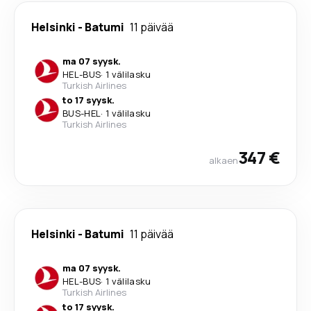
Helsinki
-
Batumi
11 päivää
ma 07 syysk.
HEL
-
BUS
·
1 välilasku
Turkish Airlines
to 17 syysk.
BUS
-
HEL
·
1 välilasku
Turkish Airlines
347 €
alkaen
Helsinki
-
Batumi
11 päivää
ma 07 syysk.
HEL
-
BUS
·
1 välilasku
Turkish Airlines
to 17 syysk.