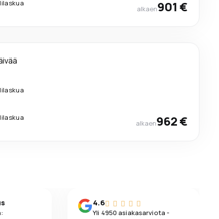
lilaskua
901 €
alkaen
äivää
lilaskua
lilaskua
962 €
alkaen
us
4.6
:
Yli 4950 asiakasarviota -