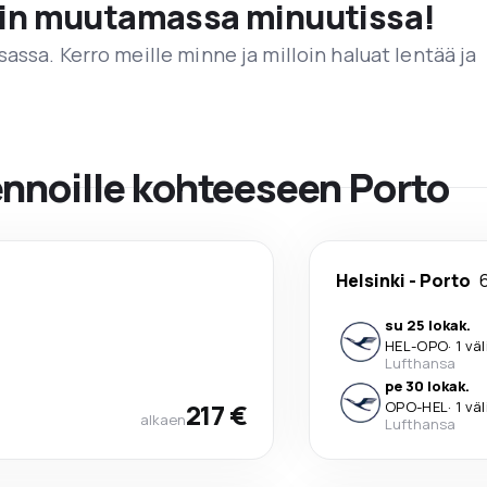
vain muutamassa minuutissa!
assa. Kerro meille minne ja milloin haluat lentää ja
ennoille kohteeseen Porto
Helsinki
-
Porto
su 25 lokak.
HEL
-
OPO
·
1 vä
Lufthansa
pe 30 lokak.
217 €
OPO
-
HEL
·
1 vä
alkaen
Lufthansa