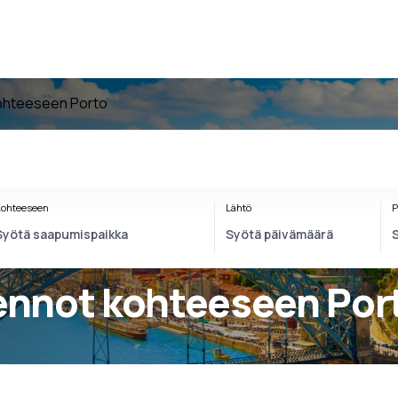
ohteeseen Porto
ohteeseen
Lähtö
P
lennot kohteeseen Por