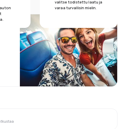
valitse todistettu laatu ja
 auton
varaa turvallisin mielin.
t
a.
atkustaa