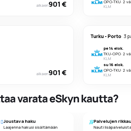
901 €
OPO
-
TKU
·
2 vä
alkaen
KLM
Turku
-
Porto
3 p
pe 14 elok.
TKU
-
OPO
·
2 vä
KLM
su 16 elok.
901 €
OPO
-
TKU
·
2 vä
alkaen
KLM
ttaa varata eSkyn kautta?
Joustava haku
Palvelujen rikka
Laajenna hakusi sisältämään
Nauti lisäpalveluista