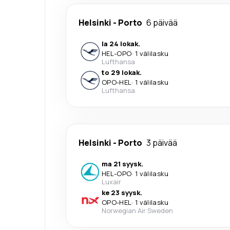
Helsinki
-
Porto
6 päivää
la 24 lokak.
HEL
-
OPO
·
1 välilasku
Lufthansa
to 29 lokak.
OPO
-
HEL
·
1 välilasku
Lufthansa
Helsinki
-
Porto
3 päivää
ma 21 syysk.
HEL
-
OPO
·
1 välilasku
Luxair
ke 23 syysk.
OPO
-
HEL
·
1 välilasku
Norwegian Air Sweden