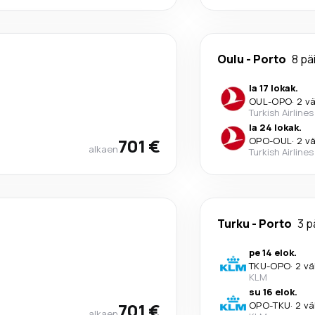
Oulu
-
Porto
8 pä
la 17 lokak.
OUL
-
OPO
·
2 vä
Turkish Airlines
la 24 lokak.
701 €
OPO
-
OUL
·
2 vä
alkaen
Turkish Airlines
Turku
-
Porto
3 p
pe 14 elok.
TKU
-
OPO
·
2 vä
KLM
su 16 elok.
701 €
OPO
-
TKU
·
2 vä
alkaen