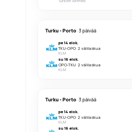
Turkish Airlines
Turku
-
Porto
3 päivää
pe 14 elok.
TKU
-
OPO
·
2 välilaskua
KLM
su 16 elok.
OPO
-
TKU
·
2 välilaskua
KLM
Turku
-
Porto
3 päivää
pe 14 elok.
TKU
-
OPO
·
2 välilaskua
KLM
su 16 elok.