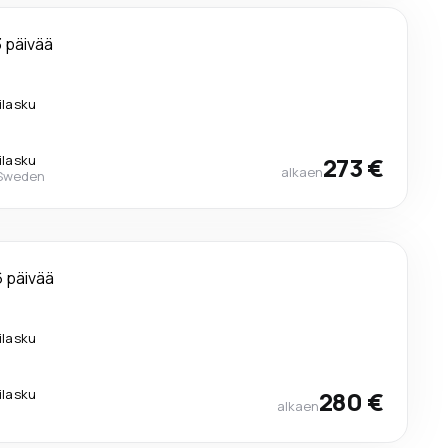
3 päivää
lilasku
lilasku
273 €
alkaen
 Sweden
6 päivää
lilasku
lilasku
280 €
alkaen