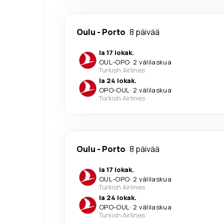
Oulu
-
Porto
8 päivää
la 17 lokak.
OUL
-
OPO
·
2 välilaskua
Turkish Airlines
la 24 lokak.
OPO
-
OUL
·
2 välilaskua
Turkish Airlines
Oulu
-
Porto
8 päivää
la 17 lokak.
OUL
-
OPO
·
2 välilaskua
Turkish Airlines
la 24 lokak.
OPO
-
OUL
·
2 välilaskua
Turkish Airlines