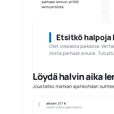
parhaan lennon yli 500
lentoyhtiöltä.
Etsitkö halpoja 
Olet oikeassa paikassa. Vert
niistä parhaat sinulle. Tutustu
Löydä halvin aika l
Joustatko matkan ajankohdan suhtee
alkaen 217 €
Halvin meno-paluulento