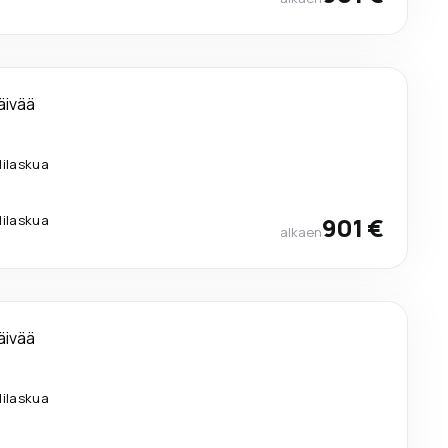
äivää
lilaskua
lilaskua
901 €
alkaen
äivää
lilaskua