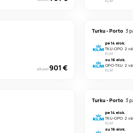
KLM
Turku
-
Porto
3 p
pe 14 elok.
TKU
-
OPO
·
2 vä
KLM
su 16 elok.
901 €
OPO
-
TKU
·
2 vä
alkaen
KLM
Turku
-
Porto
3 p
pe 14 elok.
TKU
-
OPO
·
2 vä
KLM
su 16 elok.