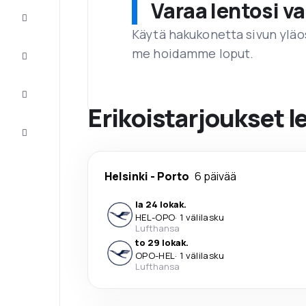
Varaa lentosi 
Tarjoukset
Käytä hakukonetta sivun yläos
me hoidamme loput.
Viimeistele
matka
Inspiraatiota
ja vinkkejä
Erikoistarjoukset l
Asiakaspalvelu
Helsinki
-
Porto
6 päivää
la 24 lokak.
HEL
-
OPO
·
1 välilasku
Lufthansa
to 29 lokak.
OPO
-
HEL
·
1 välilasku
Lufthansa