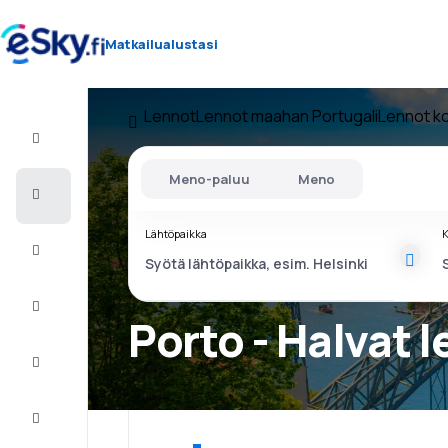
Matkailualustasi
Lennot
Lennot maahan Portugali
Lennot k
Lento+Hotelli
Meno-paluu
Meno
Halvat
lennot
Lähtöpaikka
K
Lomamatkat
Äkkilähdöt
Porto - Halvat 
Kaupunkilomat
Majoitus