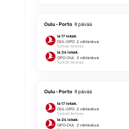
Oulu
-
Porto
8 päivää
la 17 lokak.
OUL
-
OPO
·
2 välilaskua
Turkish Airlines
la 24 lokak.
OPO
-
OUL
·
2 välilaskua
Turkish Airlines
Oulu
-
Porto
8 päivää
la 17 lokak.
OUL
-
OPO
·
2 välilaskua
Turkish Airlines
la 24 lokak.
OPO
-
OUL
·
2 välilaskua