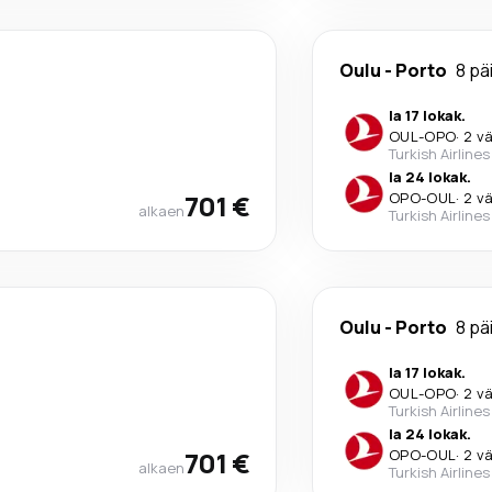
Oulu
-
Porto
8 pä
la 17 lokak.
OUL
-
OPO
·
2 vä
Turkish Airlines
la 24 lokak.
701 €
OPO
-
OUL
·
2 vä
alkaen
Turkish Airlines
Oulu
-
Porto
8 pä
la 17 lokak.
OUL
-
OPO
·
2 vä
Turkish Airlines
la 24 lokak.
701 €
OPO
-
OUL
·
2 vä
alkaen
Turkish Airlines