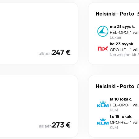
Helsinki
-
Porto
ma 21 syysk.
HEL
-
OPO
·
1 vä
Luxair
ke 23 syysk.
247 €
OPO
-
HEL
·
1 vä
alkaen
Norwegian Air
Helsinki
-
Porto
la 10 lokak.
HEL
-
OPO
·
1 vä
KLM
to 15 lokak.
273 €
OPO
-
HEL
·
1 vä
alkaen
KLM