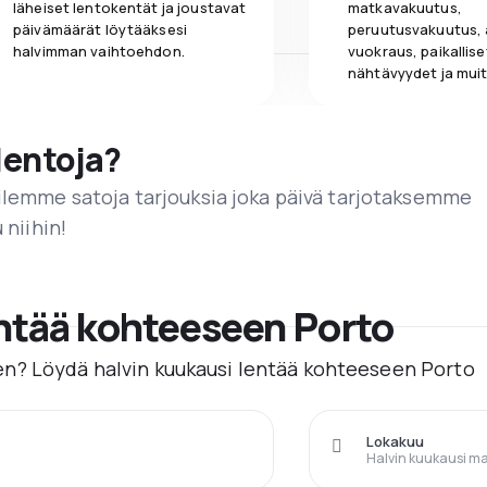
läheiset lentokentät ja joustavat
matkavakuutus,
päivämäärät löytääksesi
peruutusvakuutus,
halvimman vaihtoehdon.
vuokraus, paikallise
nähtävyydet ja muit
lentoja?
ailemme satoja tarjouksia joka päivä tarjotaksemme
 niihin!
entää kohteeseen Porto
n? Löydä halvin kuukausi lentää kohteeseen Porto
Lokakuu
Halvin kuukausi m