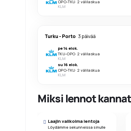
OPO
-
TKU
·
2 välilaskua
KLM
Turku
-
Porto
3 päivää
pe 14 elok.
TKU
-
OPO
·
2 välilaskua
KLM
su 16 elok.
OPO
-
TKU
·
2 välilaskua
KLM
Miksi lennot kanna
Laajin valikoima lentoja
Löydämme sekunneissa sinulle