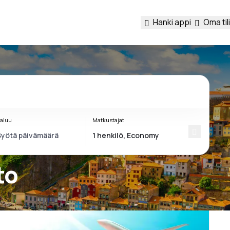
Hanki appi
Oma tili
aluu
Matkustajat
to