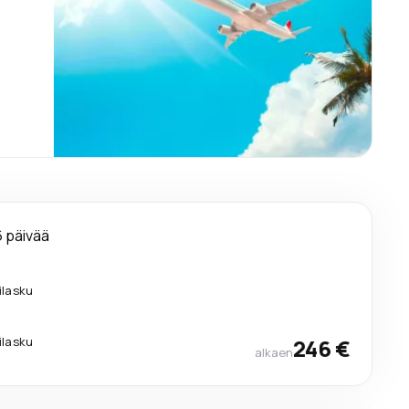
6 päivää
lilasku
lilasku
246 €
alkaen