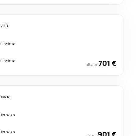
ivää
lilaskua
lilaskua
701 €
alkaen
äivää
lilaskua
lilaskua
901 €
alkaen