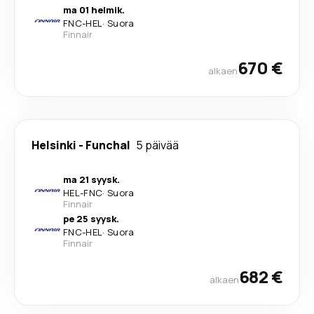
ma 01 helmik.
FNC
-
HEL
·
Suora
Finnair
670 €
alkaen
Helsinki
-
Funchal
5 päivää
ma 21 syysk.
HEL
-
FNC
·
Suora
Finnair
pe 25 syysk.
FNC
-
HEL
·
Suora
Finnair
682 €
alkaen