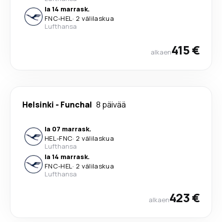
la 14 marrask.
FNC
-
HEL
·
2 välilaskua
Lufthansa
415 €
alkaen
Helsinki
-
Funchal
8 päivää
la 07 marrask.
HEL
-
FNC
·
2 välilaskua
Lufthansa
la 14 marrask.
FNC
-
HEL
·
2 välilaskua
Lufthansa
423 €
alkaen