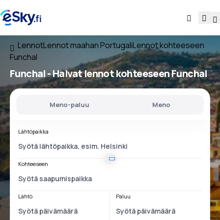
Lennot
Lennot maahan Portugali
Lennot kohteeseen
Funchal
Funchal - Halvat lennot kohteeseen Funchal
Meno-paluu
Meno
Lähtöpaikka
Kohteeseen
Lähtö
Paluu