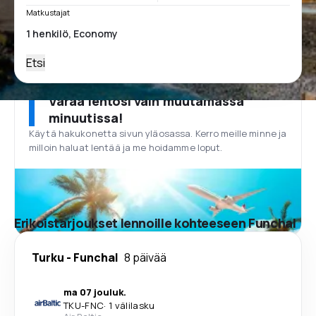
Matkustajat
Etsi
Varaa lentosi vain muutamassa
minuutissa!
Käytä hakukonetta sivun yläosassa. Kerro meille minne ja
milloin haluat lentää ja me hoidamme loput.
Erikoistarjoukset lennoille kohteeseen Funchal
Turku
-
Funchal
8 päivää
ma 07 jouluk.
TKU
-
FNC
·
1 välilasku