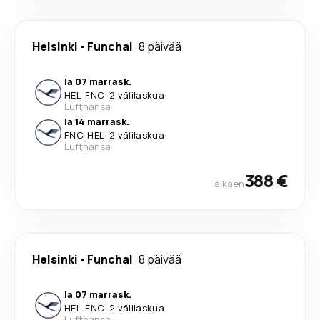
Helsinki
-
Funchal
8 päivää
la 07 marrask.
HEL
-
FNC
·
2 välilaskua
Lufthansa
la 14 marrask.
FNC
-
HEL
·
2 välilaskua
Lufthansa
388 €
alkaen
Helsinki
-
Funchal
8 päivää
la 07 marrask.
HEL
-
FNC
·
2 välilaskua
Lufthansa