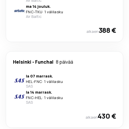
Air Baltic
ma 14 jouluk.
FNC
-
TKU
·
1 välilasku
Air Baltic
388 €
alkaen
Helsinki
-
Funchal
8 päivää
la 07 marrask.
HEL
-
FNC
·
1 välilasku
SAS
la 14 marrask.
FNC
-
HEL
·
1 välilasku
SAS
430 €
alkaen