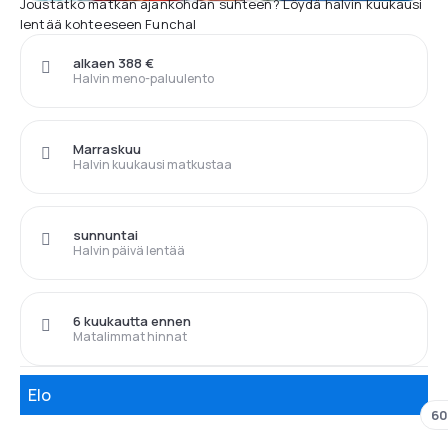
Joustatko matkan ajankohdan suhteen? Löydä halvin kuukausi
lentää kohteeseen Funchal
alkaen 388 €
Halvin meno-paluulento
Marraskuu
Halvin kuukausi matkustaa
sunnuntai
Halvin päivä lentää
6 kuukautta ennen
Matalimmat hinnat
Elo
60