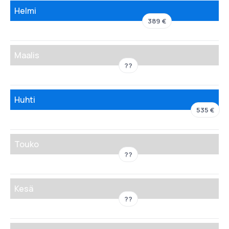
Helmi
389 €
Maalis
??
Huhti
535 €
Touko
??
Kesä
??