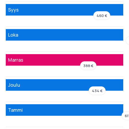
Syys
460 €
Loka
Marras
388 €
Joulu
434 €
Tammi
61