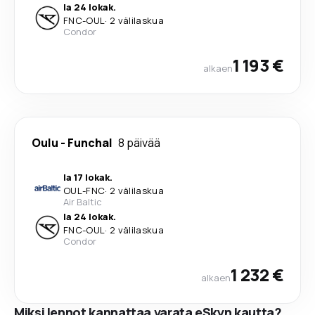
la 24 lokak.
FNC
-
OUL
·
2 välilaskua
Condor
1 193 €
alkaen
Oulu
-
Funchal
8 päivää
la 17 lokak.
OUL
-
FNC
·
2 välilaskua
Air Baltic
la 24 lokak.
FNC
-
OUL
·
2 välilaskua
Condor
1 232 €
alkaen
Miksi lennot kannattaa varata eSkyn kautta?