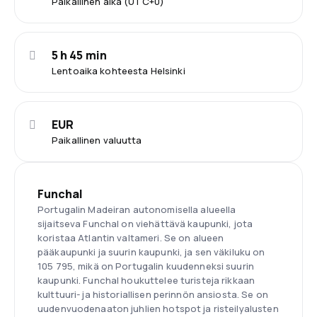
Paikallinen aika (UTC+0)
5 h 45 min
Lentoaika kohteesta Helsinki
EUR
Paikallinen valuutta
Funchal
Portugalin Madeiran autonomisella alueella
sijaitseva Funchal on viehättävä kaupunki, jota
koristaa Atlantin valtameri. Se on alueen
pääkaupunki ja suurin kaupunki, ja sen väkiluku on
105 795, mikä on Portugalin kuudenneksi suurin
kaupunki. Funchal houkuttelee turisteja rikkaan
kulttuuri- ja historiallisen perinnön ansiosta. Se on
uudenvuodenaaton juhlien hotspot ja risteilyalusten