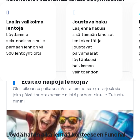
Laajin valikoima
Joustava haku
lentoja
Laajenna hakusi
Löydämme
sisältämään läheiset
sekunneissa sinulle
lentokentät ja
parhaan lennon yli
joustavat
500 lentoyhtiöltä.
päivämäärät
löytääksesi
halvimman
vaihtoehdon.
Etsitkö halpoja lentoja?
Olet oikeassa paikassa. Vertailemme satoja tarjouksia
joka päivä tarjotaksemme niistä parhaat sinulle. Tutustu
niihin!
Löydä halvin aika lentää kohteeseen Funchal