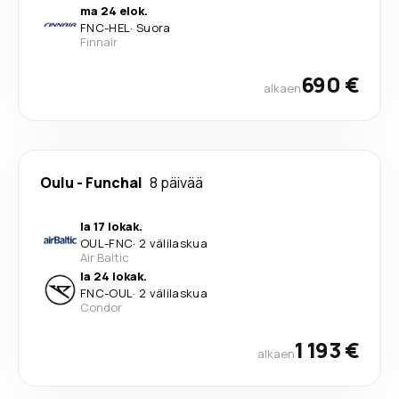
ma 24 elok.
FNC
-
HEL
·
Suora
Finnair
690 €
alkaen
Oulu
-
Funchal
8 päivää
la 17 lokak.
OUL
-
FNC
·
2 välilaskua
Air Baltic
la 24 lokak.
FNC
-
OUL
·
2 välilaskua
Condor
1 193 €
alkaen