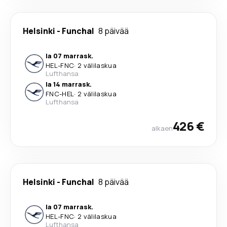
Helsinki
-
Funchal
8 päivää
la 07 marrask.
HEL
-
FNC
·
2 välilaskua
Lufthansa
la 14 marrask.
FNC
-
HEL
·
2 välilaskua
Lufthansa
426 €
alkaen
Helsinki
-
Funchal
8 päivää
la 07 marrask.
HEL
-
FNC
·
2 välilaskua
Lufthansa