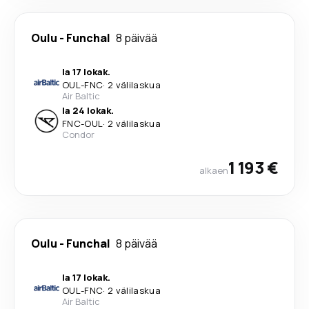
Oulu
-
Funchal
8 päivää
la 17 lokak.
OUL
-
FNC
·
2 välilaskua
Air Baltic
la 24 lokak.
FNC
-
OUL
·
2 välilaskua
Condor
1 193 €
alkaen
Oulu
-
Funchal
8 päivää
la 17 lokak.
OUL
-
FNC
·
2 välilaskua
Air Baltic