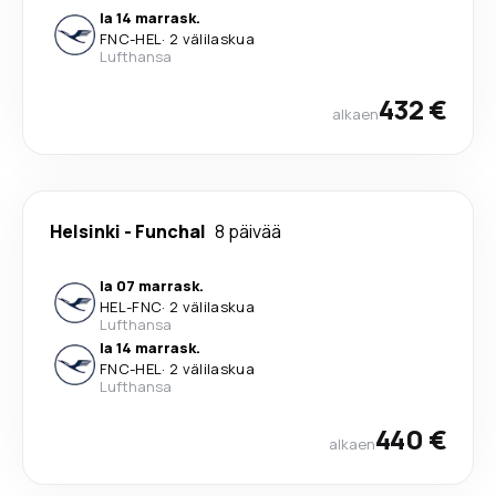
la 14 marrask.
FNC
-
HEL
·
2 välilaskua
Lufthansa
432 €
alkaen
Helsinki
-
Funchal
8 päivää
la 07 marrask.
HEL
-
FNC
·
2 välilaskua
Lufthansa
la 14 marrask.
FNC
-
HEL
·
2 välilaskua
Lufthansa
440 €
alkaen