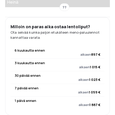
Heinä
??
Milloin on paras aika ostaa lentoliput?
Ota selvää kuinka paljon etukäteen meno-paluulennot
kannattaa varata.
6 kuukautta ennen
alkaen
897 €
3 kuukautta ennen
alkaen
1 015 €
30 päivää ennen
alkaen
1 023 €
7 päivää ennen
alkaen
1 059 €
1 päivä ennen
alkaen
1 887 €