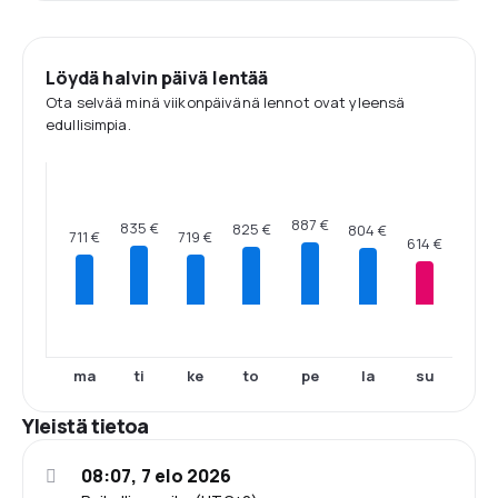
Löydä halvin päivä lentää
Ota selvää minä viikonpäivänä lennot ovat yleensä
edullisimpia.
887 €
835 €
825 €
804 €
719 €
711 €
614 €
ma
ti
ke
to
pe
la
su
Yleistä tietoa
08:07, 7 elo 2026