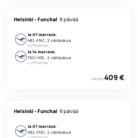
Helsinki
-
Funchal
8 päivää
la 07 marrask.
HEL
-
FNC
·
2 välilaskua
Lufthansa
la 14 marrask.
FNC
-
HEL
·
2 välilaskua
Lufthansa
409 €
alkaen
Helsinki
-
Funchal
8 päivää
la 07 marrask.
HEL
-
FNC
·
2 välilaskua
Lufthansa