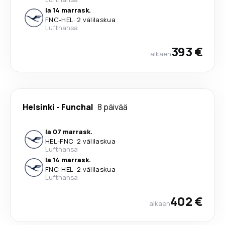
la 14 marrask.
FNC
-
HEL
·
2 välilaskua
Lufthansa
393 €
alkaen
Helsinki
-
Funchal
8 päivää
la 07 marrask.
HEL
-
FNC
·
2 välilaskua
Lufthansa
la 14 marrask.
FNC
-
HEL
·
2 välilaskua
Lufthansa
402 €
alkaen