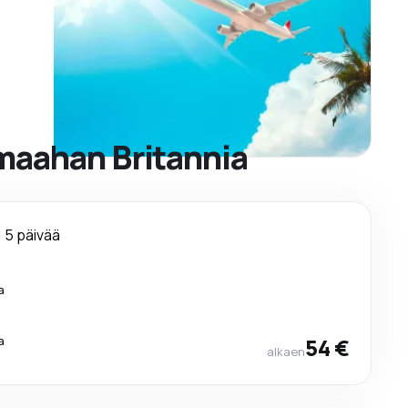
 maahan Britannia
5 päivää
a
a
54 €
alkaen