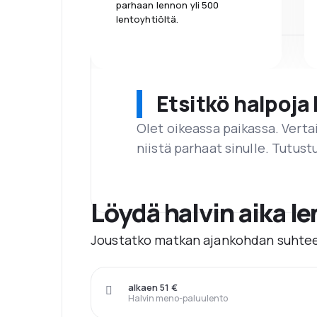
parhaan lennon yli 500
lentoyhtiöltä.
Etsitkö halpoja 
Olet oikeassa paikassa. Vert
niistä parhaat sinulle. Tutustu
Löydä halvin aika l
Joustatko matkan ajankohdan suhtee
alkaen 51 €
Halvin meno-paluulento