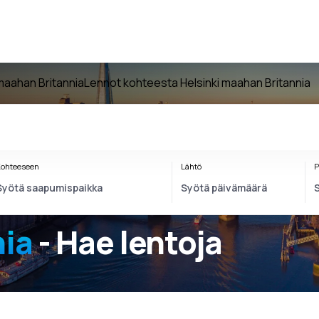
maahan Britannia
Lennot kohteesta Helsinki maahan Britannia
ohteeseen
Lähtö
P
nia
- Hae lentoja