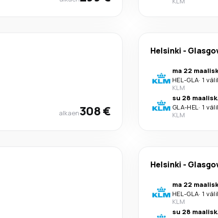
KLM
Helsinki
-
Glasgo
ma 22 maalisk
HEL
-
GLA
·
1 väl
KLM
su 28 maalisk
308 €
GLA
-
HEL
·
1 väl
alkaen
KLM
Helsinki
-
Glasgo
ma 22 maalisk
HEL
-
GLA
·
1 väl
KLM
su 28 maalisk