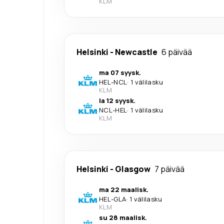
KLM
Helsinki
-
Newcastle
6 päivää
ma 07 syysk.
HEL
-
NCL
·
1 välilasku
KLM
la 12 syysk.
NCL
-
HEL
·
1 välilasku
KLM
Helsinki
-
Glasgow
7 päivää
ma 22 maalisk.
HEL
-
GLA
·
1 välilasku
KLM
su 28 maalisk.