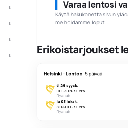
Varaa lentosi 
Tarjoukset
Käytä hakukonetta sivun yläos
me hoidamme loput.
Viimeistele
matka
Inspiraatiota
ja vinkkejä
Erikoistarjoukset l
Asiakaspalvelu
Helsinki
-
Lontoo
5 päivää
ti 29 syysk.
HEL
-
STN
·
Suora
Ryanair
la 03 lokak.
STN
-
HEL
·
Suora
Ryanair