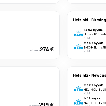
Helsinki
-
Birmin
ke 02 syysk.
HEL
-
BHX
·
1 väl
KLM
ma 07 syysk.
274 €
BHX
-
HEL
·
1 väl
alkaen
KLM
Helsinki
-
Newcas
ma 07 syysk.
HEL
-
NCL
·
1 väl
KLM
la 12 syysk.
299 €
NCL
-
HEL
·
1 väl
alkaen