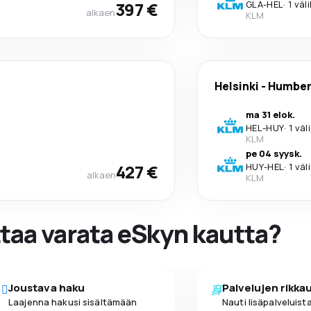
397 €
GLA
-
HEL
·
1 väl
alkaen
KLM
Helsinki
-
Humber
ma 31 elok.
HEL
-
HUY
·
1 väl
KLM
pe 04 syysk.
427 €
HUY
-
HEL
·
1 väl
alkaen
KLM
ttaa varata eSkyn kautta?
Joustava haku
Palvelujen rikka
Laajenna hakusi sisältämään
Nauti lisäpalveluista