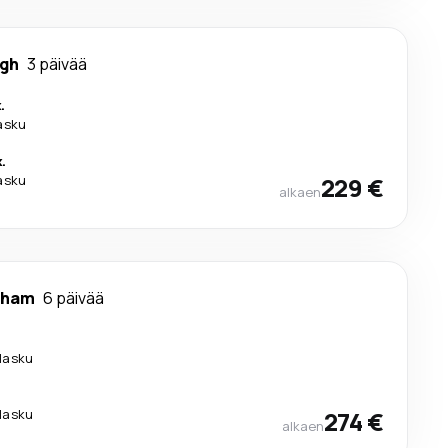
rgh
3 päivää
.
lasku
.
lasku
229 €
alkaen
gham
6 päivää
ilasku
ilasku
274 €
alkaen