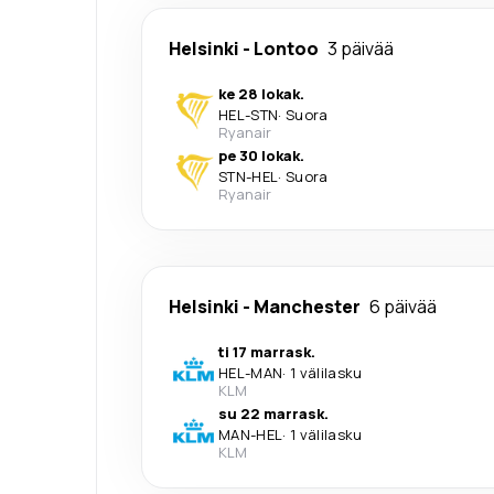
Helsinki
-
Lontoo
3 päivää
ke 28 lokak.
HEL
-
STN
·
Suora
Ryanair
pe 30 lokak.
STN
-
HEL
·
Suora
Ryanair
Helsinki
-
Manchester
6 päivää
ti 17 marrask.
HEL
-
MAN
·
1 välilasku
KLM
su 22 marrask.
MAN
-
HEL
·
1 välilasku
KLM