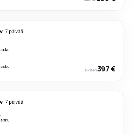
w
7 päivää
.
ilasku
.
ilasku
397 €
alkaen
w
7 päivää
.
ilasku
.