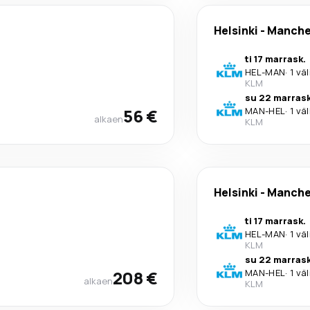
Helsinki
-
Manche
ti 17 marrask.
HEL
-
MAN
·
1 vä
KLM
su 22 marrask
56 €
MAN
-
HEL
·
1 vä
alkaen
KLM
Helsinki
-
Manche
ti 17 marrask.
HEL
-
MAN
·
1 vä
KLM
su 22 marrask
208 €
MAN
-
HEL
·
1 vä
alkaen
KLM