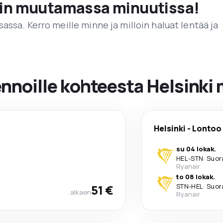
vain muutamassa minuutissa!
assa. Kerro meille minne ja milloin haluat lentää ja
ennoille kohteesta Helsinki
Helsinki
-
Lontoo
su 04 lokak.
HEL
-
STN
·
Suor
Ryanair
to 08 lokak.
51 €
STN
-
HEL
·
Suor
alkaen
Ryanair