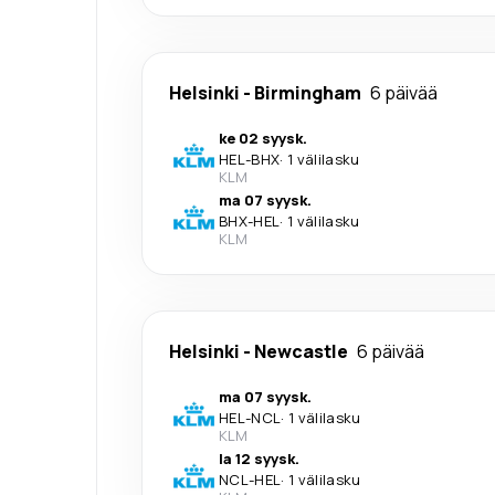
Helsinki
-
Birmingham
6 päivää
ke 02 syysk.
HEL
-
BHX
·
1 välilasku
KLM
ma 07 syysk.
BHX
-
HEL
·
1 välilasku
KLM
Helsinki
-
Newcastle
6 päivää
ma 07 syysk.
HEL
-
NCL
·
1 välilasku
KLM
la 12 syysk.
NCL
-
HEL
·
1 välilasku