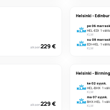
Helsinki
-
Edinbu
pe 06 marrask
HEL
-
EDI
·
1 väli
KLM
su 08 marrask
229 €
EDI
-
HEL
·
1 väli
alkaen
KLM
Helsinki
-
Birmin
ke 02 syysk.
HEL
-
BHX
·
1 väl
KLM
ma 07 syysk.
229 €
BHX
-
HEL
·
1 väl
alkaen
KLM