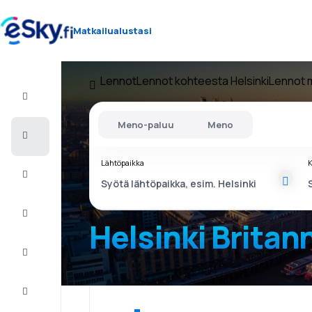
Matkailualustasi
Lennot
Lennot kohteesta Helsinki
Lennot 
Lento+Hotelli
Meno-paluu
Meno
Halvat
lennot
Lähtöpaikka
K
Lomamatkat
Äkkilähdöt
Helsinki Britan
Kaupunkilomat
Majoitus