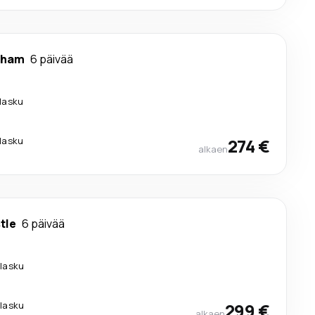
gham
6 päivää
ilasku
ilasku
274 €
alkaen
tle
6 päivää
ilasku
ilasku
299 €
alkaen