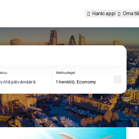
Hanki appi
Oma tili
aluu
Matkustajat