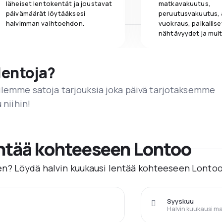
läheiset lentokentät ja joustavat
matkavakuutus,
päivämäärät löytääksesi
peruutusvakuutus,
halvimman vaihtoehdon.
vuokraus, paikallise
nähtävyydet ja muit
lentoja?
ailemme satoja tarjouksia joka päivä tarjotaksemme
 niihin!
entää kohteeseen Lontoo
n? Löydä halvin kuukausi lentää kohteeseen Lonto
Syyskuu
Halvin kuukausi m