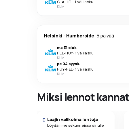
GLA
-
HEL
·
1 välilasku
KLM
Helsinki
-
Humberside
5 päivää
ma 31 elok.
HEL
-
HUY
·
1 välilasku
KLM
pe 04 syysk.
HUY
-
HEL
·
1 välilasku
KLM
Miksi lennot kanna
Laajin valikoima lentoja
Löydämme sekunneissa sinulle