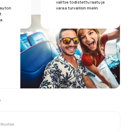
valitse todistettu laatu ja
 auton
varaa turvallisin mielin.
t
a.
o
atkustaa