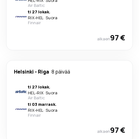
HEL
-
RIX
·
Suora
Air Baltic
ti 27 lokak.
RIX
-
HEL
·
Suora
Finnair
97 €
alkaen
Helsinki
-
Riga
8 päivää
ti 27 lokak.
HEL
-
RIX
·
Suora
Air Baltic
ti 03 marrask.
RIX
-
HEL
·
Suora
Finnair
97 €
alkaen