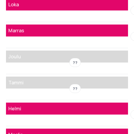
Loka
Marras
Joulu
??
Tammi
??
Helmi