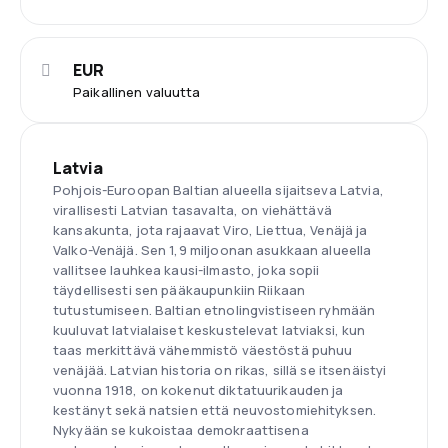
EUR
Paikallinen valuutta
Latvia
Pohjois-Euroopan Baltian alueella sijaitseva Latvia,
virallisesti Latvian tasavalta, on viehättävä
kansakunta, jota rajaavat Viro, Liettua, Venäjä ja
Valko-Venäjä. Sen 1,9 miljoonan asukkaan alueella
vallitsee lauhkea kausi-ilmasto, joka sopii
täydellisesti sen pääkaupunkiin Riikaan
tutustumiseen. Baltian etnolingvistiseen ryhmään
kuuluvat latvialaiset keskustelevat latviaksi, kun
taas merkittävä vähemmistö väestöstä puhuu
venäjää. Latvian historia on rikas, sillä se itsenäistyi
vuonna 1918, on kokenut diktatuurikauden ja
kestänyt sekä natsien että neuvostomiehityksen.
Nykyään se kukoistaa demokraattisena