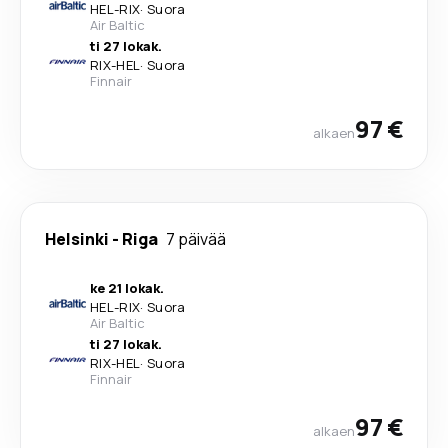
HEL
-
RIX
·
Suora
Air Baltic
ti 27 lokak.
RIX
-
HEL
·
Suora
Finnair
97 €
alkaen
Helsinki
-
Riga
7 päivää
ke 21 lokak.
HEL
-
RIX
·
Suora
Air Baltic
ti 27 lokak.
RIX
-
HEL
·
Suora
Finnair
97 €
alkaen