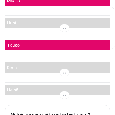
Maalis
Huhti
??
Touko
Kesä
??
Heinä
??
Milloin on paras aika ostaa lentoliput?