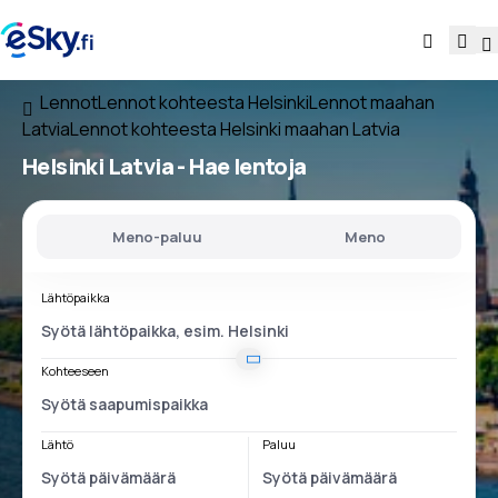
Lennot
Lennot kohteesta Helsinki
Lennot maahan
Latvia
Lennot kohteesta Helsinki maahan Latvia
Helsinki Latvia
- Hae lentoja
Meno-paluu
Meno
Lähtöpaikka
Kohteeseen
Lähtö
Paluu