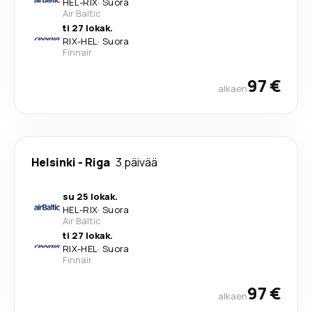
HEL
-
RIX
·
Suora
Air Baltic
ti 27 lokak.
RIX
-
HEL
·
Suora
Finnair
97 €
alkaen
Helsinki
-
Riga
3 päivää
su 25 lokak.
HEL
-
RIX
·
Suora
Air Baltic
ti 27 lokak.
RIX
-
HEL
·
Suora
Finnair
97 €
alkaen