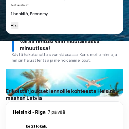
Matkustajat
Etsi
Varaa lentosi vain muutamassa
minuutissa!
Käytä hakukonetta sivun yläosassa. Kerro meille minne ja
milloin haluat lentää ja me hoidamme loput.
Erikoistarjoukset lennoille kohteesta Helsinki
maahan Latvia
Helsinki
-
Riga
7 päivää
ke 21 lokak.