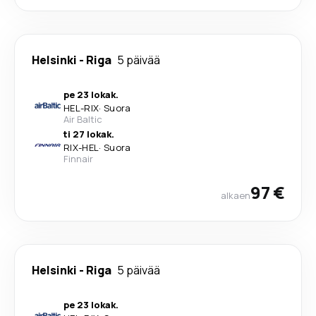
Helsinki
-
Riga
5 päivää
pe 23 lokak.
HEL
-
RIX
·
Suora
Air Baltic
ti 27 lokak.
RIX
-
HEL
·
Suora
Finnair
97 €
alkaen
Helsinki
-
Riga
5 päivää
pe 23 lokak.