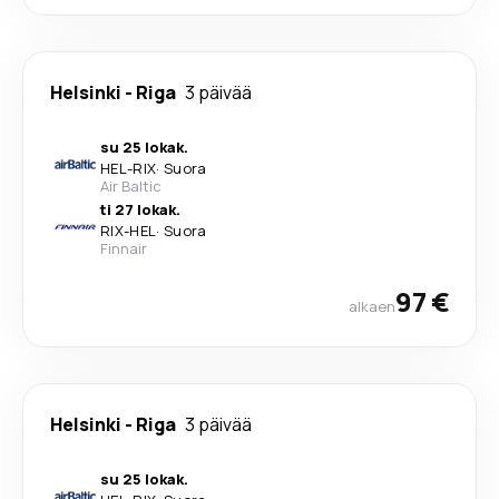
Helsinki
-
Riga
3 päivää
su 25 lokak.
HEL
-
RIX
·
Suora
Air Baltic
ti 27 lokak.
RIX
-
HEL
·
Suora
Finnair
97 €
alkaen
Helsinki
-
Riga
3 päivää
su 25 lokak.