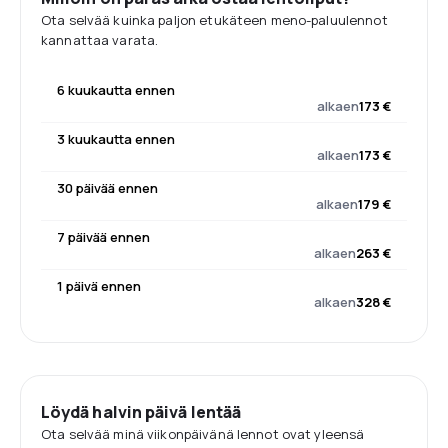
Ota selvää kuinka paljon etukäteen meno-paluulennot
kannattaa varata.
6 kuukautta ennen
alkaen
173 €
3 kuukautta ennen
alkaen
173 €
30 päivää ennen
alkaen
179 €
7 päivää ennen
alkaen
263 €
1 päivä ennen
alkaen
328 €
Löydä halvin päivä lentää
Ota selvää minä viikonpäivänä lennot ovat yleensä