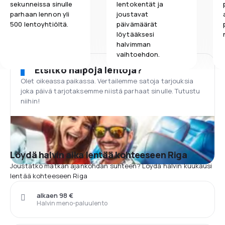
sekunneissa sinulle
lentokentät ja
parhaan lennon yli
joustavat
500 lentoyhtiöltä.
päivämäärät
löytääksesi
halvimman
vaihtoehdon.
Etsitkö halpoja lentoja?
Olet oikeassa paikassa. Vertailemme satoja tarjouksia
joka päivä tarjotaksemme niistä parhaat sinulle. Tutustu
niihin!
Löydä halvin aika lentää kohteeseen Riga
Joustatko matkan ajankohdan suhteen? Löydä halvin kuukausi
lentää kohteeseen Riga
alkaen 98 €
Halvin meno-paluulento