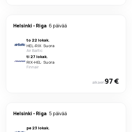
Helsinki
-
Riga
6 päivää
to 22 lokak.
HEL
-
RIX
·
Suora
Air Baltic
ti 27 lokak.
RIX
-
HEL
·
Suora
Finnair
97 €
alkaen
Helsinki
-
Riga
5 päivää
pe 23 lokak.