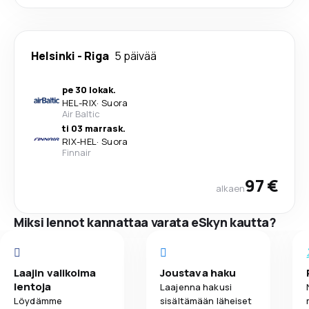
Helsinki
-
Riga
5 päivää
pe 30 lokak.
HEL
-
RIX
·
Suora
Air Baltic
ti 03 marrask.
RIX
-
HEL
·
Suora
Finnair
97 €
alkaen
Miksi lennot kannattaa varata eSkyn kautta?
Laajin valikoima
Joustava haku
lentoja
Laajenna hakusi
Löydämme
sisältämään läheiset