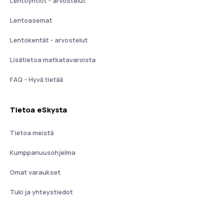
Lentoyhtiöt - arvostelut
Lentoasemat
Lentokentät - arvostelut
Lisätietoa matkatavaroista
FAQ - Hyvä tietää
Tietoa eSkysta
Tietoa meistä
Kumppanuusohjelma
Omat varaukset
Tuki ja yhteystiedot