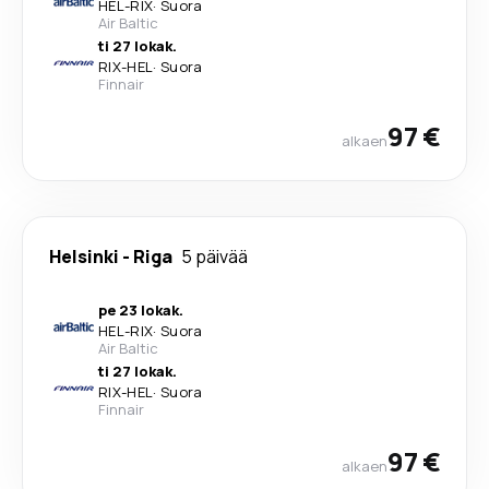
HEL
-
RIX
·
Suora
Air Baltic
ti 27 lokak.
RIX
-
HEL
·
Suora
Finnair
97 €
alkaen
Helsinki
-
Riga
5 päivää
pe 23 lokak.
HEL
-
RIX
·
Suora
Air Baltic
ti 27 lokak.
RIX
-
HEL
·
Suora
Finnair
97 €
alkaen