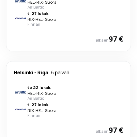
HEL
-
RIX
·
Suora
Air Baltic
ti 27 lokak.
RIX
-
HEL
·
Suora
Finnair
97 €
alkaen
Helsinki
-
Riga
6 päivää
to 22 lokak.
HEL
-
RIX
·
Suora
Air Baltic
ti 27 lokak.
RIX
-
HEL
·
Suora
Finnair
97 €
alkaen