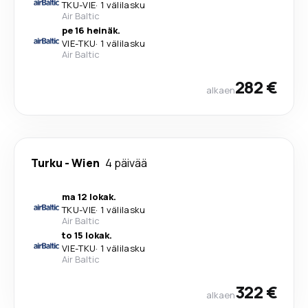
TKU
-
VIE
·
1 välilasku
Air Baltic
pe 16 heinäk.
VIE
-
TKU
·
1 välilasku
Air Baltic
282 €
alkaen
Turku
-
Wien
4 päivää
ma 12 lokak.
TKU
-
VIE
·
1 välilasku
Air Baltic
to 15 lokak.
VIE
-
TKU
·
1 välilasku
Air Baltic
322 €
alkaen