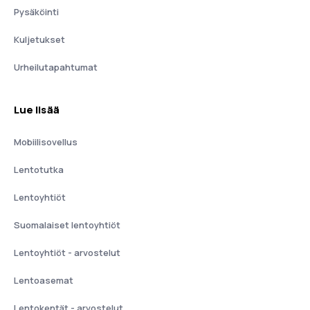
Pysäköinti
Kuljetukset
Urheilutapahtumat
Lue lisää
Mobiilisovellus
Lentotutka
Lentoyhtiöt
Suomalaiset lentoyhtiöt
Lentoyhtiöt - arvostelut
Lentoasemat
Lentokentät - arvostelut