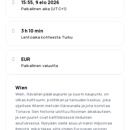
15:55, 9 elo 2026
Paikallinen aika (UTC+1)
3 h 10 min
Lentoaika kohteesta Turku
EUR
Paikallinen valuutta
Wien
Wien, Itävallan pääkaupunki ja suurin kaupunki, on
vilkas kulttuurin, politiikan ja talouden keskus, joka
sijaitsee Wienin metsän itäreunalla ja jota koristaa
Tonava. Sen historia ulottuu Rooman aikakauteen,
ja sen juuret ovat kelttiläisessä Vedunian
asutuksessa. Nykyään siellä asuu yli kaksi miljoonaa
ihmistä, mikä tekee siitä yhden Euroopan unionin