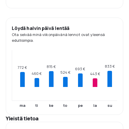
Löydä halvin päivä lentää
Ota selvää minä viikonpäivänä lennot ovat yleensä
edullisimpia.
833 €
815 €
772 €
693 €
524 €
460 €
443 €
ma
ti
ke
to
pe
la
su
Yleistä tietoa