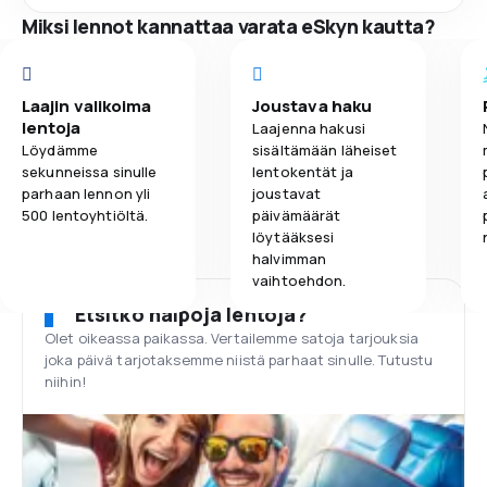
Miksi lennot kannattaa varata eSkyn kautta?
Laajin valikoima
Joustava haku
lentoja
Laajenna hakusi
Löydämme
sisältämään läheiset
sekunneissa sinulle
lentokentät ja
parhaan lennon yli
joustavat
500 lentoyhtiöltä.
päivämäärät
löytääksesi
halvimman
vaihtoehdon.
Etsitkö halpoja lentoja?
Olet oikeassa paikassa. Vertailemme satoja tarjouksia
joka päivä tarjotaksemme niistä parhaat sinulle. Tutustu
niihin!