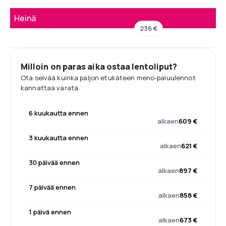
Heinä
236 €
Milloin on paras aika ostaa lentoliput?
Ota selvää kuinka paljon etukäteen meno-paluulennot
kannattaa varata.
6 kuukautta ennen
alkaen
609 €
3 kuukautta ennen
alkaen
621 €
30 päivää ennen
alkaen
897 €
7 päivää ennen
alkaen
858 €
1 päivä ennen
alkaen
673 €