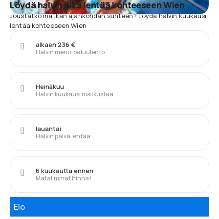
Löydä halvin aika lentää kohteeseen Wien
Joustatko matkan ajankohdan suhteen? Löydä halvin kuukausi
lentää kohteeseen Wien
alkaen 236 €
Halvin meno-paluulento
Heinäkuu
Halvin kuukausi matkustaa
lauantai
Halvin päivä lentää
6 kuukautta ennen
Matalimmat hinnat
Elo