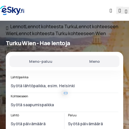
Lennot
Lennot kohteesta Turku
Lennot kohteeseen
Wien
Lennot kohteesta Turku kohteeseen Wien
Turku Wien
- Hae lentoja
Meno-paluu
Meno
Lähtöpaikka
Kohteeseen
Lähtö
Paluu