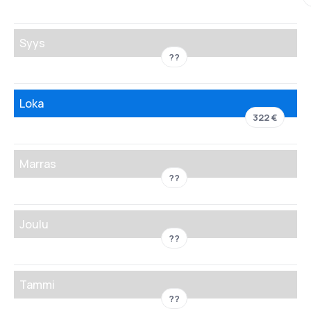
Syys
??
Loka
322 €
Marras
??
Joulu
??
Tammi
??