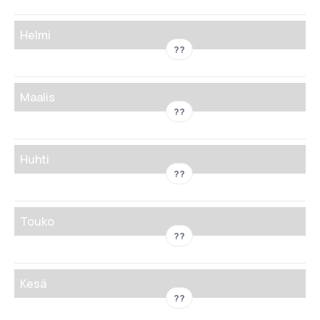
Helmi
??
Maalis
??
Huhti
??
Touko
??
Kesä
??