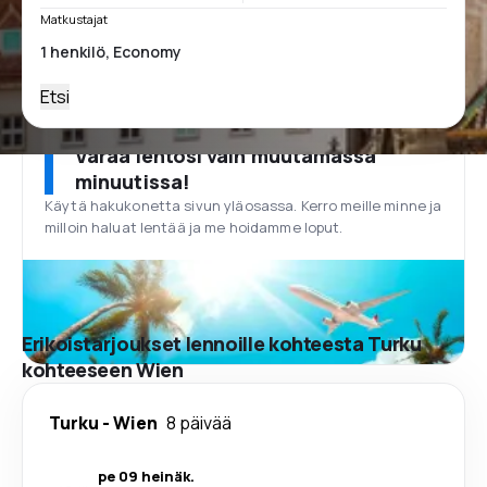
Matkustajat
Etsi
Varaa lentosi vain muutamassa
minuutissa!
Käytä hakukonetta sivun yläosassa. Kerro meille minne ja
milloin haluat lentää ja me hoidamme loput.
Erikoistarjoukset lennoille kohteesta Turku
kohteeseen Wien
Turku
-
Wien
8 päivää
pe 09 heinäk.