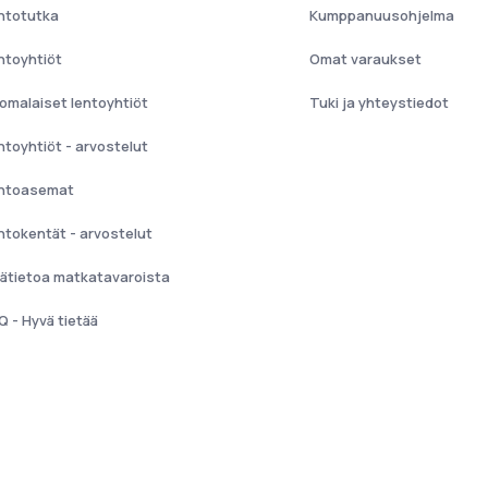
ntotutka
Kumppanuusohjelma
ntoyhtiöt
Omat varaukset
omalaiset lentoyhtiöt
Tuki ja yhteystiedot
ntoyhtiöt - arvostelut
ntoasemat
ntokentät - arvostelut
sätietoa matkatavaroista
Q - Hyvä tietää