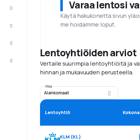
Varaa lentosi 
Tarjoukset
Käytä hakukonetta sivun yläos
me hoidamme loput.
Viimeistele
matka
Inspiraatiota
ja vinkkejä
Lentoyhtiöiden arviot
Asiakaspalvelu
Vertaile suurimpia lentoyhtiöitä ja v
hinnan ja mukavuuden perusteella.
Maa
Alankomaat
Lentoyhtiö
Kokona
KLM
(
KL
)