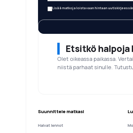
Lisää matkoja loistavaan hintaan uutiskirjeess
Etsitkö halpoja 
Olet oikeassa paikassa. Vert
niistä parhaat sinulle. Tutustu
Suunnittele matkasi
Lu
Halvat lennot
Mo