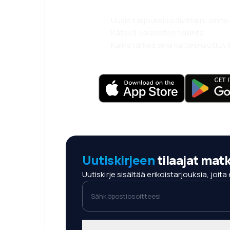
Uusia tarjouksia päivittäin: len
Kätevä varausten hallinta
Kaikki tärkeä aina kättesi ulottuvil
Uutiskirjeen
tilaajat mat
Uutiskirje sisältää erikoistarjouksia, joit
Sähköpostiosoitteesi