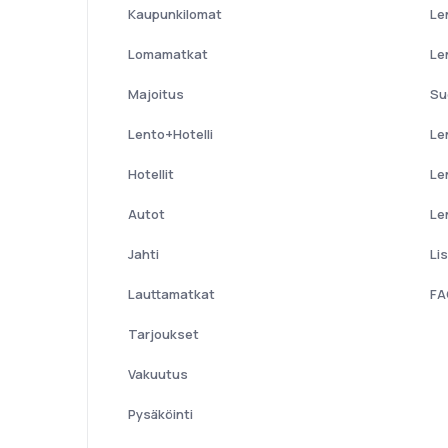
Kaupunkilomat
Le
Lomamatkat
Le
Majoitus
Su
Lento+Hotelli
Le
Hotellit
Le
Autot
Le
Jahti
Li
Lauttamatkat
FA
Tarjoukset
Vakuutus
Pysäköinti