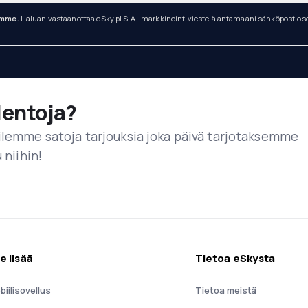
ämme.
Haluan vastaanottaa eSky.pl S.A.-markkinointiviestejä antamaani sähköpostios
lentoja?
ailemme satoja tarjouksia joka päivä tarjotaksemme
 niihin!
e lisää
Tietoa eSkysta
biilisovellus
Tietoa meistä