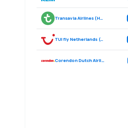
Transavia Airlines
(
HV
)
TUI fly Netherlands
(
OR
)
Corendon Dutch Airlines
(
CD
)
Psst! Lataa eSk
matkusta entis
mukavammin.