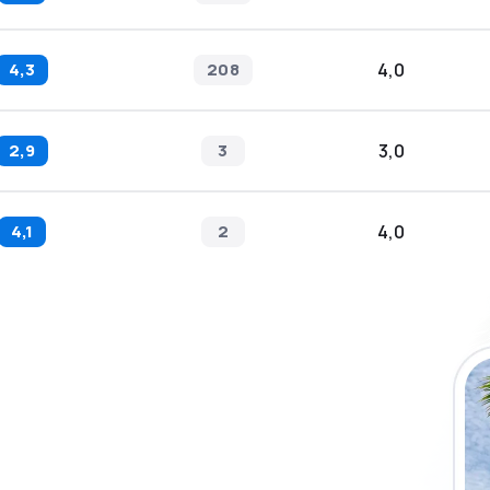
4,3
208
4,0
2,9
3
3,0
4,1
2
4,0
y-sovellus ja
täkin