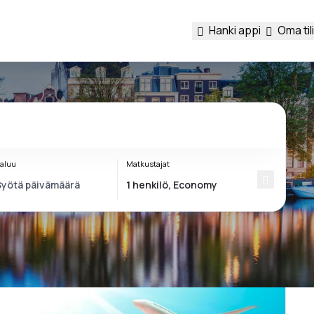
Hanki appi
Oma tili
aluu
Matkustajat