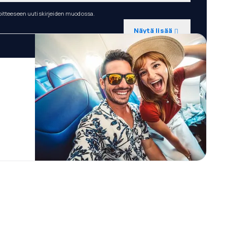
oitteeseen uutiskirjeiden muodossa.
Näytä lisää