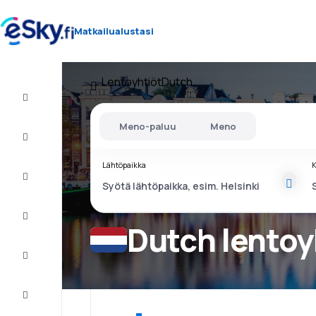
Matkailualustasi
Lentoyhtiöt
Dutch
Lento+Hotelli
Meno-paluu
Meno
Halvat
lennot
Lähtöpaikka
K
Lomamatkat
Äkkilähdöt
Dutch lentoy
Kaupunkilomat
Majoitus