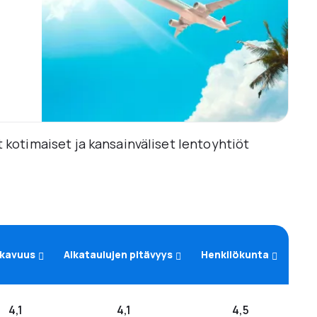
t kotimaiset ja kansainväliset lentoyhtiöt
kavuus
Aikataulujen pitävyys
Henkilökunta
4,1
4,1
4,5