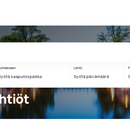
ohteeseen
Lähtö
P
htiöt