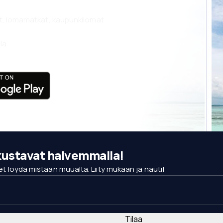
not, lomamatkat, kaupunkilomat
la
kustavat halvemmalla!
a et löydä mistään muualta. Liity mukaan ja nauti!
Tilaa