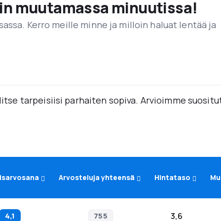
vain muutamassa minuutissa!
assa. Kerro meille minne ja milloin haluat lentää ja
alitse tarpeisiisi parhaiten sopiva. Arvioimme suositu
isarvosana
Arvosteluja yhteensä
Hintataso
Mu
4,1
755
3,6