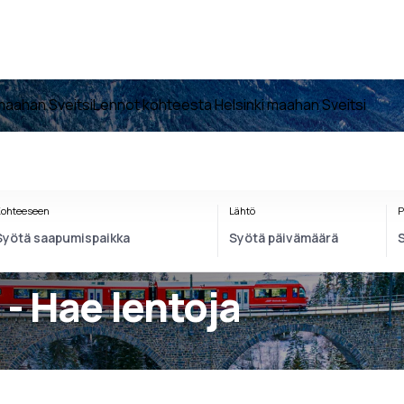
maahan Sveitsi
Lennot kohteesta Helsinki maahan Sveitsi
ohteeseen
Lähtö
P
- Hae lentoja