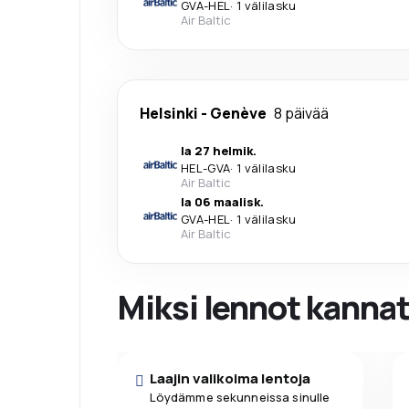
GVA
-
HEL
·
1 välilasku
Air Baltic
Helsinki
-
Genève
8 päivää
la 27 helmik.
HEL
-
GVA
·
1 välilasku
Air Baltic
la 06 maalisk.
GVA
-
HEL
·
1 välilasku
Air Baltic
Miksi lennot kanna
Laajin valikoima lentoja
Löydämme sekunneissa sinulle