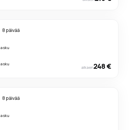
8 päivää
ilasku
ilasku
248 €
alkaen
8 päivää
ilasku