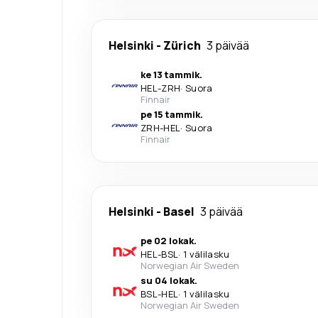
Helsinki
-
Zürich
3 päivää
ke 13 tammik.
HEL
-
ZRH
·
Suora
Finnair
pe 15 tammik.
ZRH
-
HEL
·
Suora
Finnair
Helsinki
-
Basel
3 päivää
pe 02 lokak.
HEL
-
BSL
·
1 välilasku
Norwegian Air Sweden
su 04 lokak.
BSL
-
HEL
·
1 välilasku
Norwegian Air Sweden