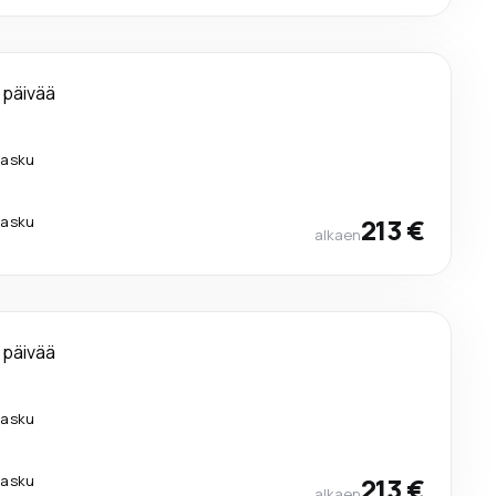
 päivää
ilasku
ilasku
213 €
alkaen
 päivää
ilasku
ilasku
213 €
alkaen