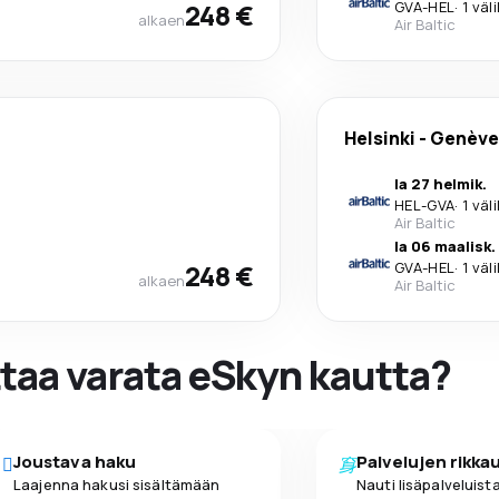
248 €
GVA
-
HEL
·
1 väl
alkaen
Air Baltic
Helsinki
-
Genève
la 27 helmik.
HEL
-
GVA
·
1 väl
Air Baltic
la 06 maalisk.
248 €
GVA
-
HEL
·
1 väl
alkaen
Air Baltic
ttaa varata eSkyn kautta?
Joustava haku
Palvelujen rikka
Laajenna hakusi sisältämään
Nauti lisäpalveluista