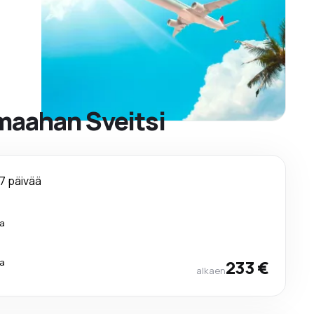
 maahan Sveitsi
7 päivää
a
a
233 €
alkaen