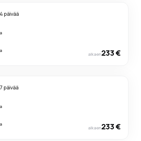
4 päivää
a
a
233 €
alkaen
7 päivää
a
a
233 €
alkaen