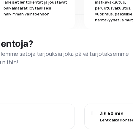
läheiset lentokentät ja joustavat
matkavakuutus,
päivämäärät löytääksesi
peruutusvakuutus,
halvimman vaihtoehdon.
vuokraus, paikallise
nähtävyydet ja muit
lentoja?
ailemme satoja tarjouksia joka päivä tarjotaksemme
 niihin!
3 h 40 min
Lentoaika kohtee