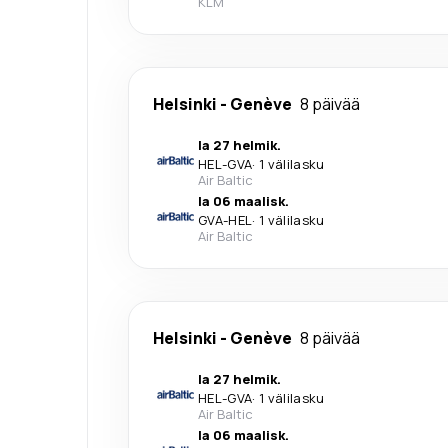
KLM
Helsinki
-
Genève
8 päivää
la 27 helmik.
HEL
-
GVA
·
1 välilasku
Air Baltic
la 06 maalisk.
GVA
-
HEL
·
1 välilasku
Air Baltic
Helsinki
-
Genève
8 päivää
la 27 helmik.
HEL
-
GVA
·
1 välilasku
Air Baltic
la 06 maalisk.