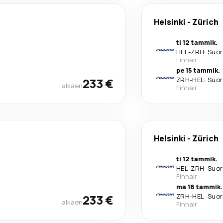
Helsinki
-
Zürich
ti 12 tammik.
HEL
-
ZRH
·
Suor
Finnair
pe 15 tammik.
233 €
ZRH
-
HEL
·
Suor
alkaen
Finnair
Helsinki
-
Zürich
ti 12 tammik.
HEL
-
ZRH
·
Suor
Finnair
ma 18 tammik.
233 €
ZRH
-
HEL
·
Suor
alkaen
Finnair