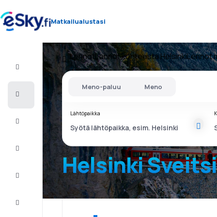
Matkailualustasi
Lennot
Lennot kohteesta Helsinki
Lennot 
Lento+Hotelli
Meno-paluu
Meno
Halvat
lennot
Lähtöpaikka
K
Lomamatkat
Äkkilähdöt
Helsinki Sveitsi
Kaupunkilomat
Majoitus