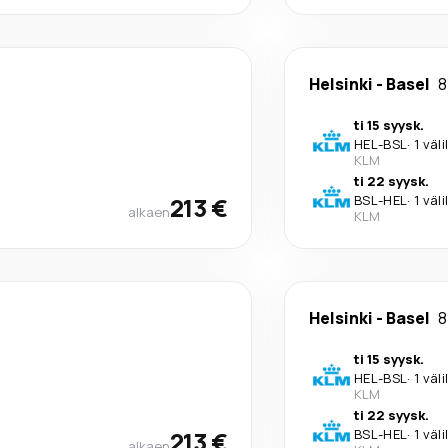
Helsinki
-
Basel
8
ti 15 syysk.
HEL
-
BSL
·
1 väl
KLM
ti 22 syysk.
213 €
BSL
-
HEL
·
1 väl
alkaen
KLM
Helsinki
-
Basel
8
ti 15 syysk.
HEL
-
BSL
·
1 väl
KLM
ti 22 syysk.
213 €
BSL
-
HEL
·
1 väl
alkaen