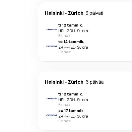
Helsinki
-
Zürich
3 päivää
ti 12 tammik.
HEL
-
ZRH
·
Suora
Finnair
to 14 tammik.
ZRH
-
HEL
·
Suora
Finnair
Helsinki
-
Zürich
6 päivää
ti 12 tammik.
HEL
-
ZRH
·
Suora
Finnair
su 17 tammik.
ZRH
-
HEL
·
Suora
Finnair