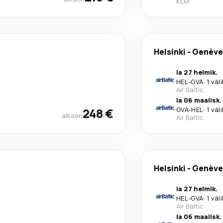
KLM
Helsinki
-
Genève
la 27 helmik.
HEL
-
GVA
·
1 väl
Air Baltic
la 06 maalisk.
248 €
GVA
-
HEL
·
1 väl
alkaen
Air Baltic
Helsinki
-
Genève
la 27 helmik.
HEL
-
GVA
·
1 väl
Air Baltic
la 06 maalisk.