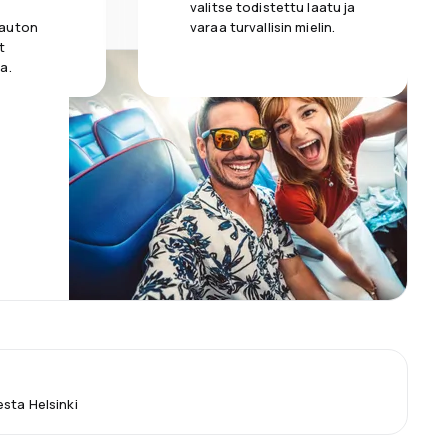
valitse todistettu laatu ja
 auton
varaa turvallisin mielin.
t
a.
sta Helsinki