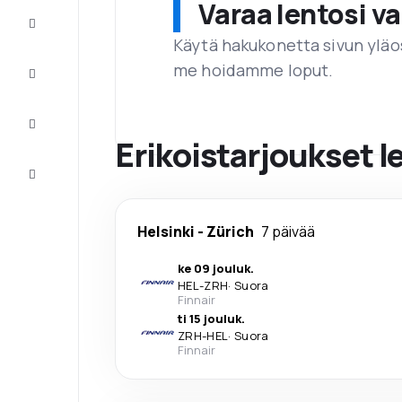
Varaa lentosi 
Tarjoukset
Käytä hakukonetta sivun yläos
me hoidamme loput.
Viimeistele
matka
Inspiraatiota
ja vinkkejä
Erikoistarjoukset l
Asiakaspalvelu
Helsinki
-
Zürich
7 päivää
ke 09 jouluk.
HEL
-
ZRH
·
Suora
Finnair
ti 15 jouluk.
ZRH
-
HEL
·
Suora
Finnair