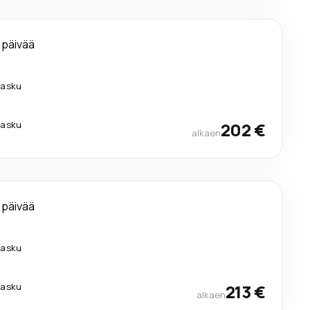
 päivää
ilasku
ilasku
202 €
alkaen
 päivää
ilasku
ilasku
213 €
alkaen