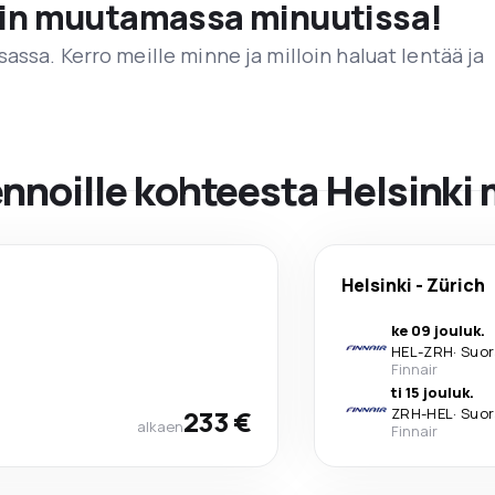
vain muutamassa minuutissa!
assa. Kerro meille minne ja milloin haluat lentää ja
ennoille kohteesta Helsinki
Helsinki
-
Zürich
ke 09 jouluk.
HEL
-
ZRH
·
Suor
Finnair
ti 15 jouluk.
233 €
ZRH
-
HEL
·
Suor
alkaen
Finnair