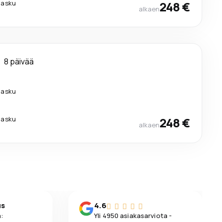
ilasku
248 €
alkaen
8 päivää
ilasku
ilasku
248 €
alkaen
us
4.6
:
Yli 4950 asiakasarviota -