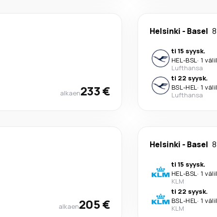
Helsinki
-
Basel
8
ti 15 syysk.
HEL
-
BSL
·
1 väl
Lufthansa
ti 22 syysk.
233 €
BSL
-
HEL
·
1 väl
alkaen
Lufthansa
Helsinki
-
Basel
8
ti 15 syysk.
HEL
-
BSL
·
1 väl
KLM
ti 22 syysk.
205 €
BSL
-
HEL
·
1 väl
alkaen
KLM