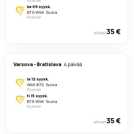
Ryanair
ke 09 syysk.
BTS
-
WMI
·
Suora
Ryanair
35 €
alkaen
Varsova
-
Bratislava
4 päivää
la 12 syysk.
WMI
-
BTS
·
Suora
Ryanair
ti 15 syysk.
BTS
-
WMI
·
Suora
Ryanair
35 €
alkaen