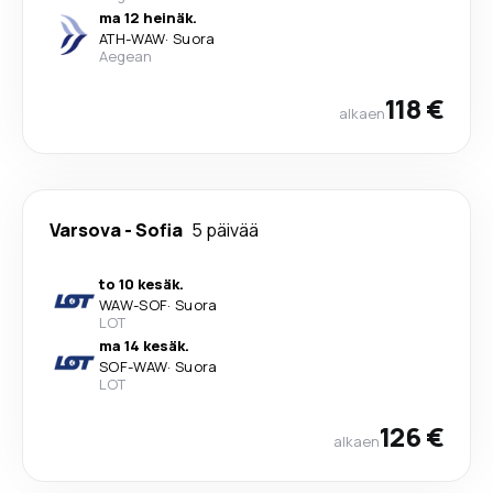
ma 12 heinäk.
ATH
-
WAW
·
Suora
Aegean
118 €
alkaen
Varsova
-
Sofia
5 päivää
to 10 kesäk.
WAW
-
SOF
·
Suora
LOT
ma 14 kesäk.
SOF
-
WAW
·
Suora
LOT
126 €
alkaen