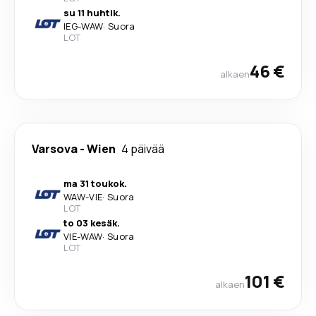
su 11 huhtik.
IEG
-
WAW
·
Suora
LOT
46 €
alkaen
Varsova
-
Wien
4 päivää
ma 31 toukok.
WAW
-
VIE
·
Suora
LOT
to 03 kesäk.
VIE
-
WAW
·
Suora
LOT
101 €
alkaen