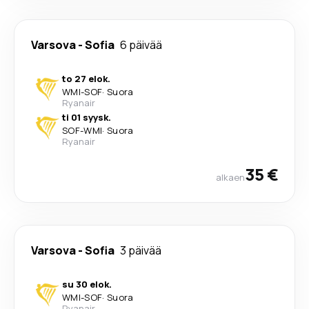
Varsova
-
Sofia
6 päivää
to 27 elok.
WMI
-
SOF
·
Suora
Ryanair
ti 01 syysk.
SOF
-
WMI
·
Suora
Ryanair
35 €
alkaen
Varsova
-
Sofia
3 päivää
su 30 elok.
WMI
-
SOF
·
Suora
Ryanair