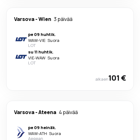
Varsova
-
Wien
3 päivää
pe 09 huhtik.
WAW
-
VIE
·
Suora
LOT
su 11 huhtik.
VIE
-
WAW
·
Suora
LOT
101 €
alkaen
Varsova
-
Ateena
4 päivää
pe 09 heinäk.
WAW
-
ATH
·
Suora
Aegean