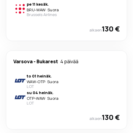
pe 11 kesäk.
BRU
-
WAW
·
Suora
Brussels Airlines
130 €
alkaen
Varsova
-
Bukarest
4 päivää
to 01 heinäk.
WAW
-
OTP
·
Suora
LOT
su 04 heinäk.
OTP
-
WAW
·
Suora
LOT
130 €
alkaen