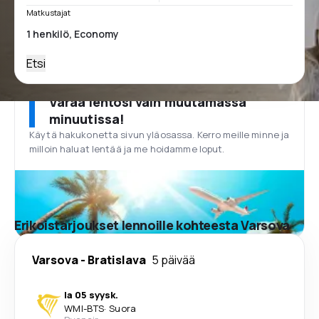
Matkustajat
Etsi
Varaa lentosi vain muutamassa
minuutissa!
Käytä hakukonetta sivun yläosassa. Kerro meille minne ja
milloin haluat lentää ja me hoidamme loput.
Erikoistarjoukset lennoille kohteesta Varsova
Varsova
-
Bratislava
5 päivää
la 05 syysk.
WMI
-
BTS
·
Suora