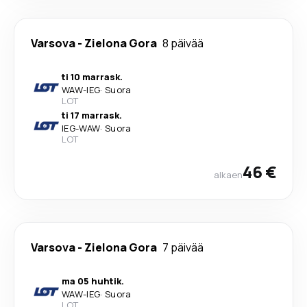
Varsova
-
Zielona Gora
8 päivää
ti 10 marrask.
WAW
-
IEG
·
Suora
LOT
ti 17 marrask.
IEG
-
WAW
·
Suora
LOT
46 €
alkaen
Varsova
-
Zielona Gora
7 päivää
ma 05 huhtik.
WAW
-
IEG
·
Suora
LOT