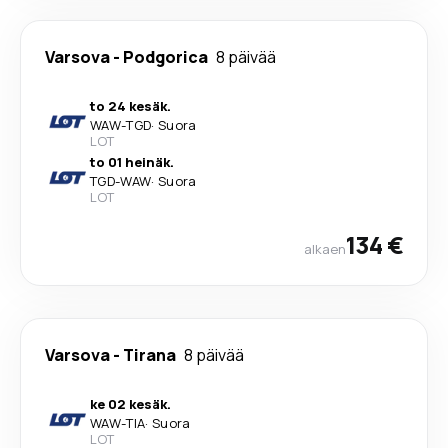
Varsova
-
Podgorica
8 päivää
to 24 kesäk.
WAW
-
TGD
·
Suora
LOT
to 01 heinäk.
TGD
-
WAW
·
Suora
LOT
134 €
alkaen
Varsova
-
Tirana
8 päivää
ke 02 kesäk.
WAW
-
TIA
·
Suora
LOT