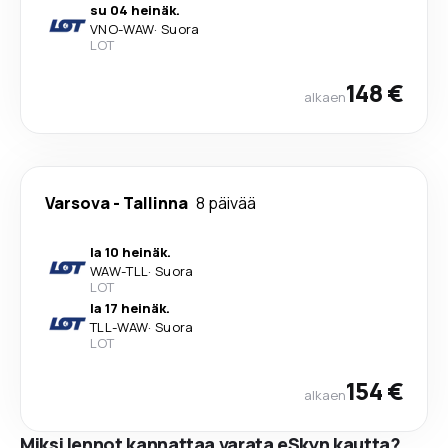
su 04 heinäk.
VNO
-
WAW
·
Suora
LOT
148 €
alkaen
Varsova
-
Tallinna
8 päivää
la 10 heinäk.
WAW
-
TLL
·
Suora
LOT
la 17 heinäk.
TLL
-
WAW
·
Suora
LOT
154 €
alkaen
Miksi lennot kannattaa varata eSkyn kautta?