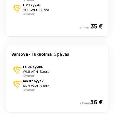
ti 01 syysk.
SOF
-
WMI
·
Suora
Ryanair
35 €
alkaen
Varsova
-
Tukholma
5 päivää
to 03 syysk.
WMI
-
ARN
·
Suora
Ryanair
ma 07 syysk.
ARN
-
WMI
·
Suora
Ryanair
36 €
alkaen