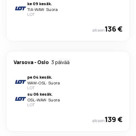
ke 09 kesäk.
TIA
-
WAW
·
Suora
LOT
136 €
alkaen
Varsova
-
Oslo
3 päivää
pe 04 kesäk.
WAW
-
OSL
·
Suora
LOT
su 06 kesäk.
OSL
-
WAW
·
Suora
LOT
139 €
alkaen