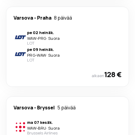
Varsova
-
Praha
8 päivää
pe 02 heinäk.
WAW
-
PRG
·
Suora
LOT
pe 09 heinäk.
PRG
-
WAW
·
Suora
LOT
128 €
alkaen
Varsova
-
Bryssel
5 päivää
ma 07 kesäk.
WAW
-
BRU
·
Suora
Brussels Airlines