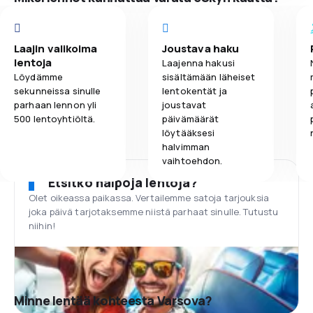
Laajin valikoima
Joustava haku
lentoja
Laajenna hakusi
Löydämme
sisältämään läheiset
sekunneissa sinulle
lentokentät ja
parhaan lennon yli
joustavat
500 lentoyhtiöltä.
päivämäärät
löytääksesi
halvimman
vaihtoehdon.
Etsitkö halpoja lentoja?
Olet oikeassa paikassa. Vertailemme satoja tarjouksia
joka päivä tarjotaksemme niistä parhaat sinulle. Tutustu
niihin!
Minne lentää kohteesta Varsova?