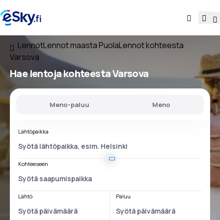
Lennot
Lennot maasta Puola
Lennot kohteesta
Varsova
Hae lentoja
kohteesta Varsova
Meno-paluu
Meno
Lähtöpaikka
Kohteeseen
Lähtö
Paluu