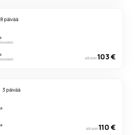
8 päivää
a
 Sweden
a
103 €
alkaen
 Sweden
3 päivää
ra
ra
110 €
alkaen