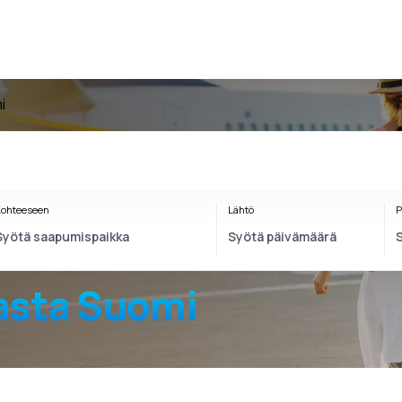
i
ohteeseen
Lähtö
P
sta Suomi