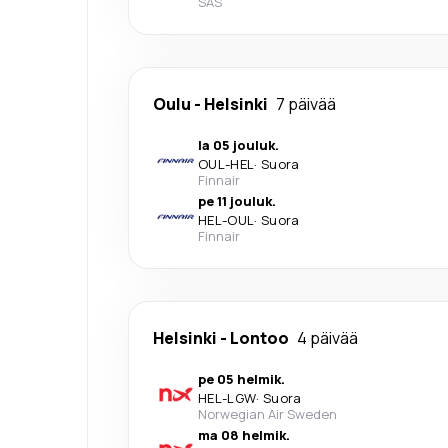
SAS
Oulu
-
Helsinki
7 päivää
la 05 jouluk.
OUL
-
HEL
·
Suora
Finnair
pe 11 jouluk.
HEL
-
OUL
·
Suora
Finnair
Helsinki
-
Lontoo
4 päivää
pe 05 helmik.
HEL
-
LGW
·
Suora
Norwegian Air Sweden
ma 08 helmik.