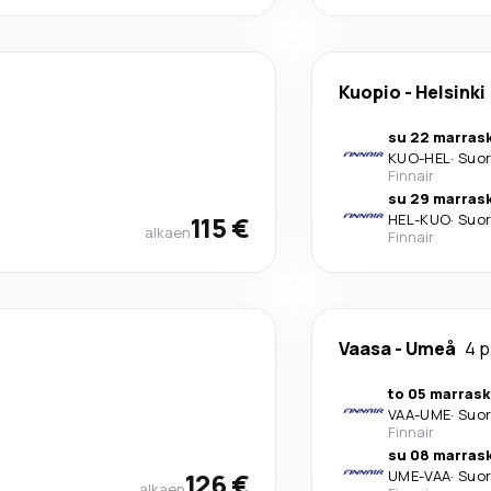
Kuopio
-
Helsinki
su 22 marrask
KUO
-
HEL
·
Suo
Finnair
su 29 marrask
115 €
HEL
-
KUO
·
Suo
alkaen
Finnair
Vaasa
-
Umeå
4 p
to 05 marrask
VAA
-
UME
·
Suo
Finnair
su 08 marrask
126 €
UME
-
VAA
·
Suo
alkaen