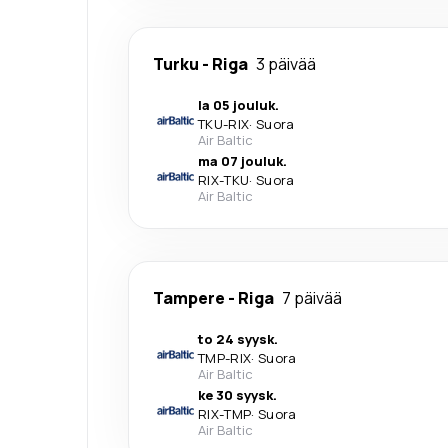
Turku
-
Riga
3 päivää
la 05 jouluk.
TKU
-
RIX
·
Suora
Air Baltic
ma 07 jouluk.
RIX
-
TKU
·
Suora
Air Baltic
Tampere
-
Riga
7 päivää
to 24 syysk.
TMP
-
RIX
·
Suora
Air Baltic
ke 30 syysk.
RIX
-
TMP
·
Suora
Air Baltic