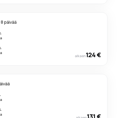
8 päivää
.
ra
.
ra
124 €
alkaen
äivää
.
ra
.
ra
131 €
alkaen