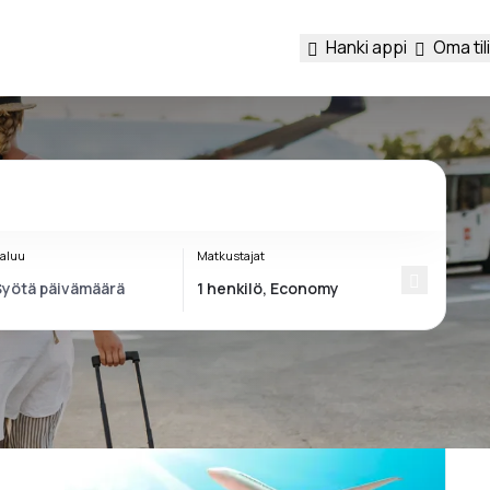
Hanki appi
Oma tili
aluu
Matkustajat