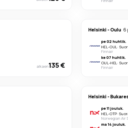
Finnair
Helsinki
-
Oulu
6 
pe 02 huhtik.
HEL
-
OUL
·
Suor
Finnair
ke 07 huhtik.
135 €
OUL
-
HEL
·
Suor
alkaen
Finnair
Helsinki
-
Bukare
pe 11 jouluk.
HEL
-
OTP
·
Suor
Norwegian Air
ma 14 jouluk.