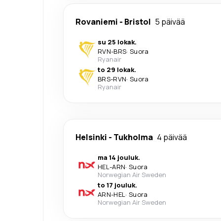
Rovaniemi
-
Bristol
5 päivää
su 25 lokak.
RVN
-
BRS
·
Suora
Ryanair
to 29 lokak.
BRS
-
RVN
·
Suora
Ryanair
Helsinki
-
Tukholma
4 päivää
ma 14 jouluk.
HEL
-
ARN
·
Suora
Norwegian Air Sweden
to 17 jouluk.
ARN
-
HEL
·
Suora
Norwegian Air Sweden