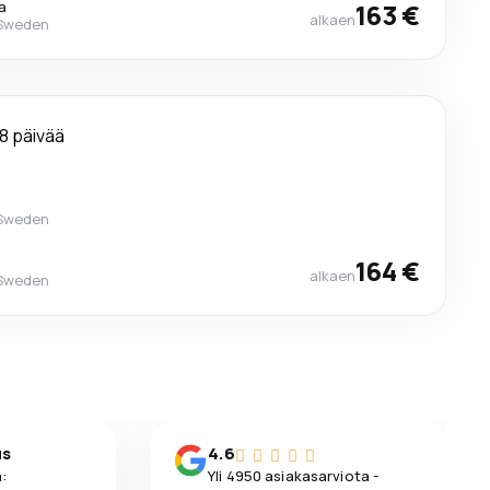
a
163 €
alkaen
 Sweden
8 päivää
 Sweden
164 €
alkaen
 Sweden
us
4.6
:
Yli 4950 asiakasarviota -