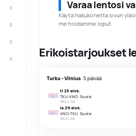
Varaa lentosi 
Tarjoukset
Käytä hakukonetta sivun yläos
me hoidamme loput.
Viimeistele
matka
Inspiraatiota
ja vinkkejä
Erikoistarjoukset 
Asiakaspalvelu
Turku
-
Vilnius
5 päivää
ti 25 elok.
TKU
-
VNO
·
Suora
Wizz Air
la 29 elok.
VNO
-
TKU
·
Suora
Wizz Air