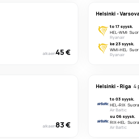
Helsinki
-
Varsov
to 17 syysk.
HEL
-
WMI
·
Suor
Ryanair
ke 23 syysk.
45 €
WMI
-
HEL
·
Suor
alkaen
Ryanair
Helsinki
-
Riga
4 
to 03 syysk.
HEL
-
RIX
·
Suor
Air Baltic
su 06 syysk.
83 €
RIX
-
HEL
·
Suor
alkaen
Air Baltic