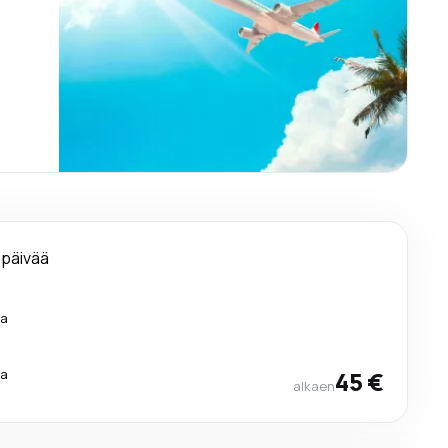
 päivää
ra
ra
45 €
alkaen