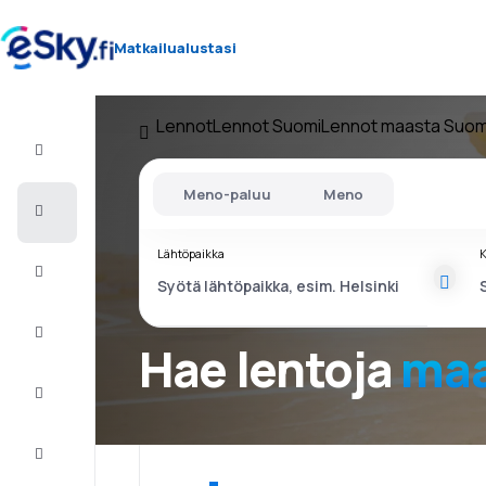
Matkailualustasi
Lennot
Lennot Suomi
Lennot maasta Suom
Lento+Hotelli
Meno-paluu
Meno
Halvat
lennot
Lähtöpaikka
K
Lomamatkat
Äkkilähdöt
Hae lentoja
maa
Kaupunkilomat
Majoitus