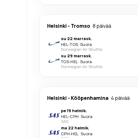
Helsinki
-
Tromso
8 päivää
su 22 marrask.
HEL
-
TOS
·
Suora
Norwegian Air Shuttle
su 29 marrask.
TOS
-
HEL
·
Suora
Norwegian Air Shuttle
Helsinki
-
Kööpenhamina
4 päivää
pe 19 helmik.
HEL
-
CPH
·
Suora
SAS
ma 22 helmik.
CPH
-
HEL
·
Suora