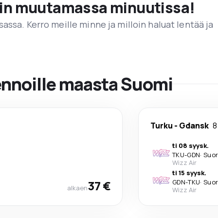
vain muutamassa minuutissa!
assa. Kerro meille minne ja milloin haluat lentää ja
lennoille maasta Suomi
Turku
-
Gdansk
8
ti 08 syysk.
TKU
-
GDN
·
Suo
Wizz Air
ti 15 syysk.
37 €
GDN
-
TKU
·
Suo
alkaen
Wizz Air