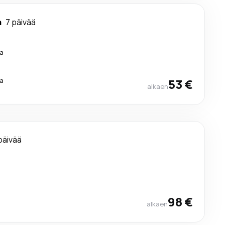
a
7 päivää
a
a
53 €
alkaen
päivää
a
a
98 €
alkaen