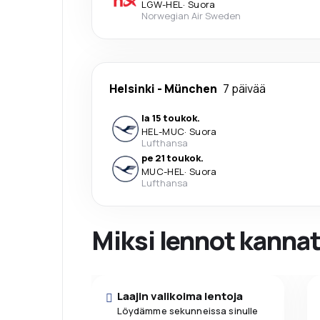
LGW
-
HEL
·
Suora
Norwegian Air Sweden
Helsinki
-
München
7 päivää
la 15 toukok.
HEL
-
MUC
·
Suora
Lufthansa
pe 21 toukok.
MUC
-
HEL
·
Suora
Lufthansa
Miksi lennot kanna
Laajin valikoima lentoja
Löydämme sekunneissa sinulle