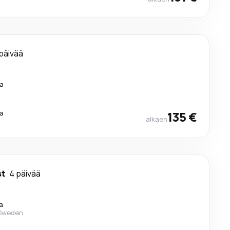
päivää
a
a
135 €
alkaen
st
4 päivää
a
 Sweden