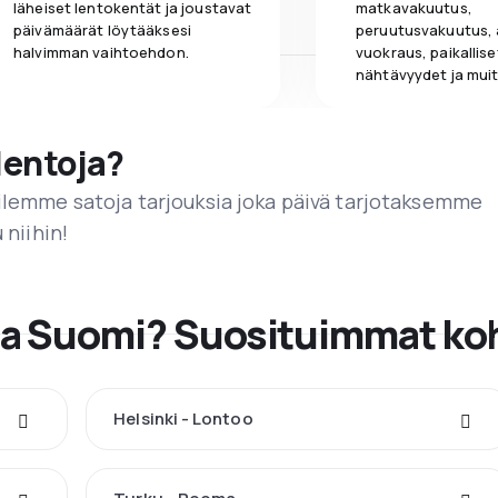
läheiset lentokentät ja joustavat
matkavakuutus,
päivämäärät löytääksesi
peruutusvakuutus,
halvimman vaihtoehdon.
vuokraus, paikallise
nähtävyydet ja muit
lentoja?
ailemme satoja tarjouksia joka päivä tarjotaksemme
 niihin!
ta Suomi? Suosituimmat ko
Helsinki - Lontoo