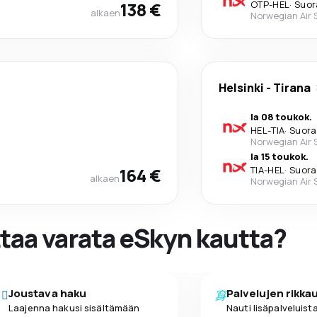
138 €
OTP
-
HEL
·
Suor
alkaen
Norwegian Air
Helsinki
-
Tirana
la 08 toukok.
HEL
-
TIA
·
Suora
Norwegian Air
la 15 toukok.
164 €
TIA
-
HEL
·
Suora
alkaen
Norwegian Air
ttaa varata eSkyn kautta?
Joustava haku
Palvelujen rikka
Laajenna hakusi sisältämään
Nauti lisäpalveluista