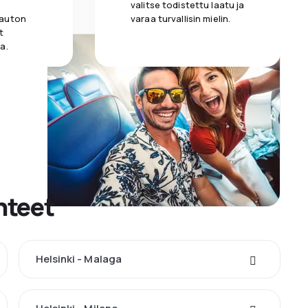
valitse todistettu laatu ja
 auton
varaa turvallisin mielin.
t
a.
hteet
Helsinki - Malaga