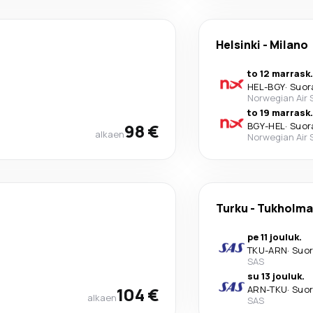
Helsinki
-
Milano
to 12 marrask.
HEL
-
BGY
·
Suor
Norwegian Air
to 19 marrask.
98 €
BGY
-
HEL
·
Suor
alkaen
Norwegian Air
Turku
-
Tukholma
pe 11 jouluk.
TKU
-
ARN
·
Suo
SAS
su 13 jouluk.
104 €
ARN
-
TKU
·
Suo
alkaen
SAS