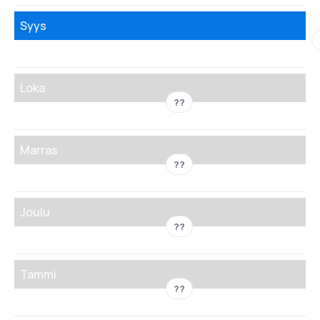
Syys
Loka
??
Marras
??
Joulu
??
Tammi
??