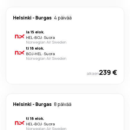
Helsinki
-
Burgas
4 päivää
la 15 elok.
HEL
-
BOJ
·
Suora
Norwegian Air Sweden
ti 18 elok.
BOJ
-
HEL
·
Suora
Norwegian Air Sweden
239 €
alkaen
Helsinki
-
Burgas
8 päivää
ti 18 elok.
HEL
-
BOJ
·
Suora
Norwegian Air Sweden