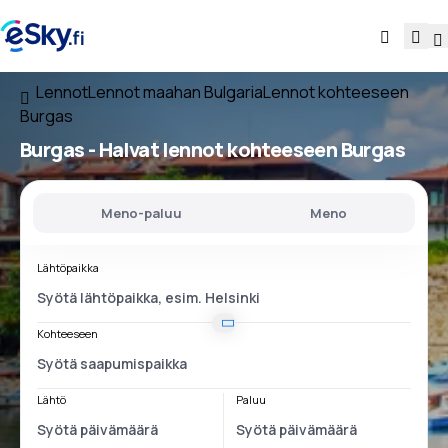
Lennot
Lennot maahan Bulgaria
Lennot kohteeseen
Burgas
Burgas - Halvat lennot kohteeseen Burgas
Meno-paluu
Meno
Lähtöpaikka
Kohteeseen
Lähtö
Paluu