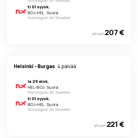
Norwegian Air Sweden
ti 01 syysk.
BOJ
-
HEL
·
Suora
Norwegian Air Sweden
207 €
alkaen
Helsinki
-
Burgas
4 päivää
la 29 elok.
HEL
-
BOJ
·
Suora
Norwegian Air Sweden
ti 01 syysk.
BOJ
-
HEL
·
Suora
Norwegian Air Sweden
221 €
alkaen