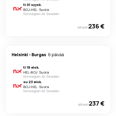
ti 01 syysk.
BOJ
-
HEL
·
Suora
Norwegian Air Sweden
236 €
alkaen
Helsinki
-
Burgas
6 päivää
ti 18 elok.
HEL
-
BOJ
·
Suora
Norwegian Air Sweden
su 23 elok.
BOJ
-
HEL
·
Suora
Norwegian Air Sweden
237 €
alkaen