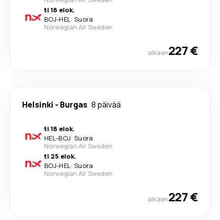
ti 18 elok.
BOJ
-
HEL
·
Suora
Norwegian Air Sweden
227 €
alkaen
Helsinki
-
Burgas
8 päivää
ti 18 elok.
HEL
-
BOJ
·
Suora
Norwegian Air Sweden
ti 25 elok.
BOJ
-
HEL
·
Suora
Norwegian Air Sweden
227 €
alkaen