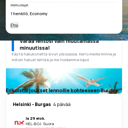
Matkustajat
Etsi
Varaa lentosi vain muutamassa
minuutissa!
Käytä hakukonetta sivun yläosassa. Kerro meille minne ja
milloin haluat lentää ja me hoidamme loput.
Erikoistarjoukset lennoille kohteeseen Burgas
Helsinki
-
Burgas
4 päivää
la 29 elok.
HEL
-
BOJ
·
Suora