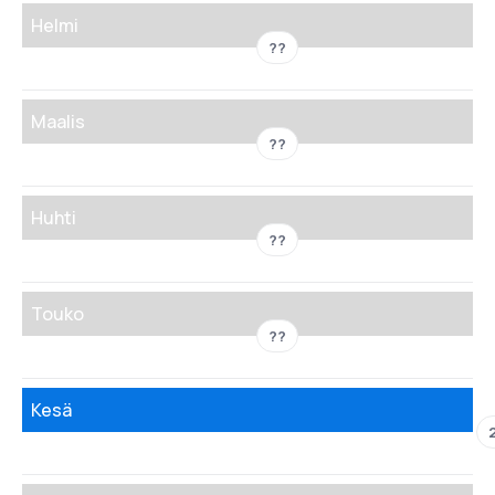
Helmi
??
Maalis
??
Huhti
??
Touko
??
Kesä