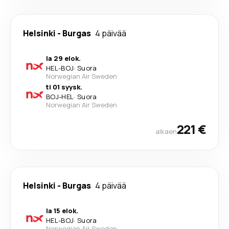
Helsinki
-
Burgas
4 päivää
la 29 elok.
HEL
-
BOJ
·
Suora
Norwegian Air Sweden
ti 01 syysk.
BOJ
-
HEL
·
Suora
Norwegian Air Sweden
221 €
alkaen
Helsinki
-
Burgas
4 päivää
la 15 elok.
HEL
-
BOJ
·
Suora
Norwegian Air Sweden