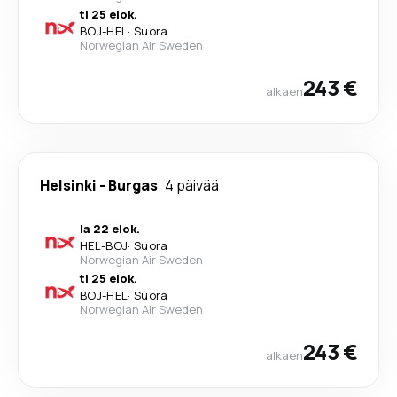
ti 25 elok.
BOJ
-
HEL
·
Suora
Norwegian Air Sweden
243 €
alkaen
Helsinki
-
Burgas
4 päivää
la 22 elok.
HEL
-
BOJ
·
Suora
Norwegian Air Sweden
ti 25 elok.
BOJ
-
HEL
·
Suora
Norwegian Air Sweden
243 €
alkaen