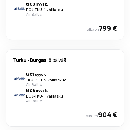
ti 08 syysk.
BOJ
-
TKU
·
1 välilasku
Air Baltic
799 €
alkaen
Turku
-
Burgas
8 päivää
ti 01 syysk.
TKU
-
BOJ
·
2 välilaskua
Air Baltic
ti 08 syysk.
BOJ
-
TKU
·
1 välilasku
Air Baltic
904 €
alkaen