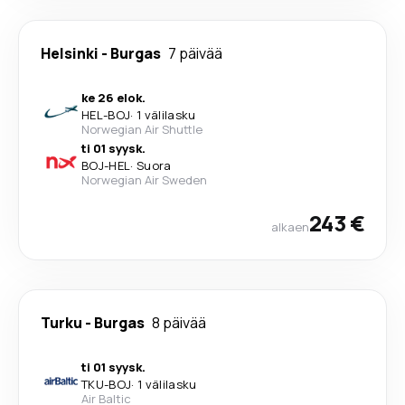
Helsinki
-
Burgas
7 päivää
ke 26 elok.
HEL
-
BOJ
·
1 välilasku
Norwegian Air Shuttle
ti 01 syysk.
BOJ
-
HEL
·
Suora
Norwegian Air Sweden
243 €
alkaen
Turku
-
Burgas
8 päivää
ti 01 syysk.
TKU
-
BOJ
·
1 välilasku
Air Baltic