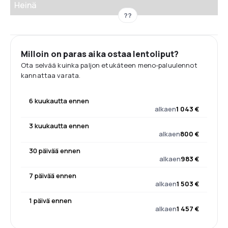
Heinä
??
Milloin on paras aika ostaa lentoliput?
Ota selvää kuinka paljon etukäteen meno-paluulennot
kannattaa varata.
6 kuukautta ennen
alkaen
1 043 €
3 kuukautta ennen
alkaen
800 €
30 päivää ennen
alkaen
983 €
7 päivää ennen
alkaen
1 503 €
1 päivä ennen
alkaen
1 457 €