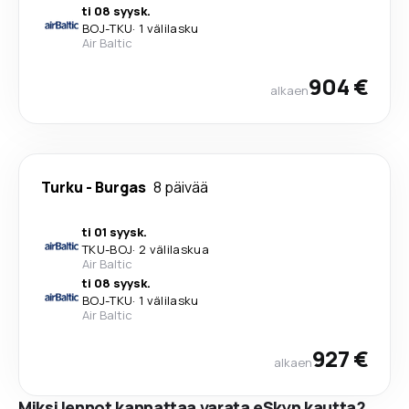
ti 08 syysk.
BOJ
-
TKU
·
1 välilasku
Air Baltic
904 €
alkaen
Turku
-
Burgas
8 päivää
ti 01 syysk.
TKU
-
BOJ
·
2 välilaskua
Air Baltic
ti 08 syysk.
BOJ
-
TKU
·
1 välilasku
Air Baltic
927 €
alkaen
Miksi lennot kannattaa varata eSkyn kautta?