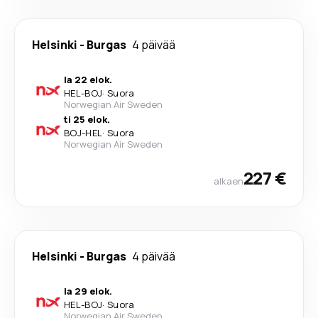
Helsinki
-
Burgas
4 päivää
la 22 elok.
HEL
-
BOJ
·
Suora
Norwegian Air Sweden
ti 25 elok.
BOJ
-
HEL
·
Suora
Norwegian Air Sweden
227 €
alkaen
Helsinki
-
Burgas
4 päivää
la 29 elok.
HEL
-
BOJ
·
Suora
Norwegian Air Sweden