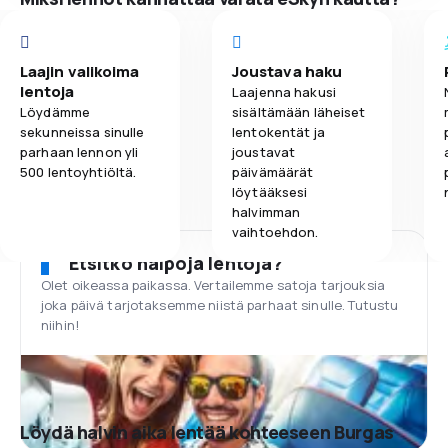
Laajin valikoima
Joustava haku
lentoja
Laajenna hakusi
Löydämme
sisältämään läheiset
sekunneissa sinulle
lentokentät ja
parhaan lennon yli
joustavat
500 lentoyhtiöltä.
päivämäärät
löytääksesi
halvimman
vaihtoehdon.
Etsitkö halpoja lentoja?
Olet oikeassa paikassa. Vertailemme satoja tarjouksia
joka päivä tarjotaksemme niistä parhaat sinulle. Tutustu
niihin!
Löydä halvin aika lentää kohteeseen Burgas