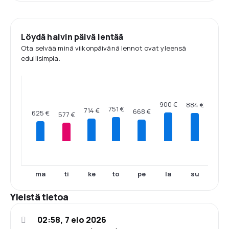
Löydä halvin päivä lentää
Ota selvää minä viikonpäivänä lennot ovat yleensä
edullisimpia.
900 €
884 €
751 €
714 €
668 €
625 €
577 €
ma
ti
ke
to
pe
la
su
Yleistä tietoa
02:58, 7 elo 2026