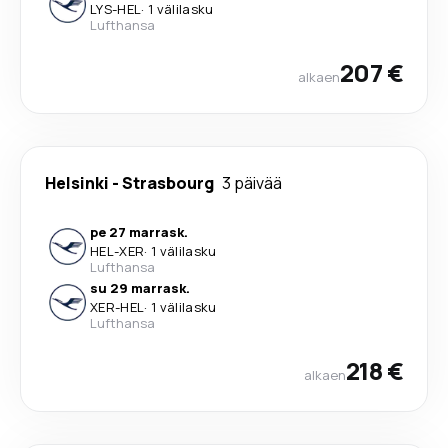
LYS
-
HEL
·
1 välilasku
Lufthansa
207 €
alkaen
Helsinki
-
Strasbourg
3 päivää
pe 27 marrask.
HEL
-
XER
·
1 välilasku
Lufthansa
su 29 marrask.
XER
-
HEL
·
1 välilasku
Lufthansa
218 €
alkaen