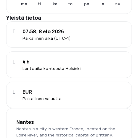
ma
ti
ke
to
pe
la
su
Yleistä tietoa
07:58, 8 elo 2026
Paikallinen aika (UTC+1)
4 h
Lentoaika kohteesta Helsinki
EUR
Paikallinen valuutta
Nantes
Nantes is a city in western France, located on the
Loire River, and the historical capital of Brittany.