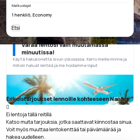
Matkustajat
Etsi
Varaa lentosi vain muutamassa
minuutissa!
Käytä hakukonetta sivun yläosassa. Kerro meille minne ja
milloin haluat lentää ja me hoidamme loput.
Erikoistarjoukset lennoille kohteeseen Nantes
Ei lentoja tällä reitillä
Katso muita tarjouksia, jotka saattavat kiinnostaa sinua.
Voit myös muuttaa lentokenttää tai päivämäärää ja
hakea uudelleen.