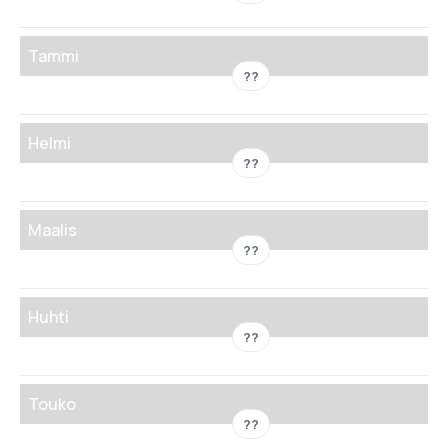
Tammi
??
Helmi
??
Maalis
??
Huhti
??
Touko
??