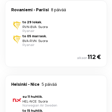
Rovaniemi
-
Pariisi
8 päivää
to 29 lokak.
RVN
-
BVA
·
Suora
Ryanair
to 05 marrask.
BVA
-
RVN
·
Suora
Ryanair
112 €
alkaen
Helsinki
-
Nice
5 päivää
su 11 huhtik.
HEL
-
NCE
·
Suora
Norwegian Air Sweden
to 15 huhtik.