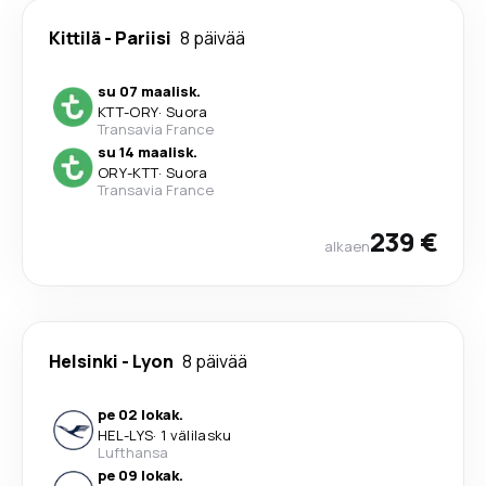
Kittilä
-
Pariisi
8 päivää
su 07 maalisk.
KTT
-
ORY
·
Suora
Transavia France
su 14 maalisk.
ORY
-
KTT
·
Suora
Transavia France
239 €
alkaen
Helsinki
-
Lyon
8 päivää
pe 02 lokak.
HEL
-
LYS
·
1 välilasku
Lufthansa
pe 09 lokak.