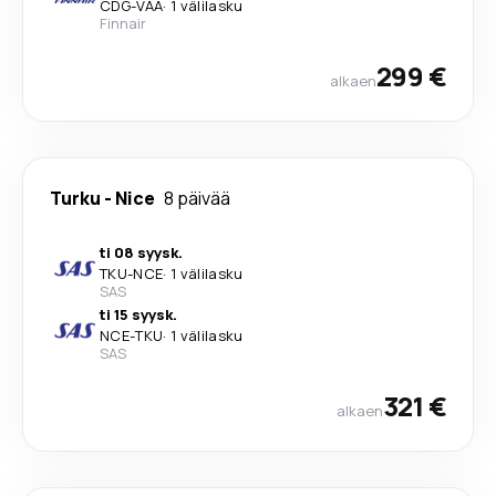
CDG
-
VAA
·
1 välilasku
Finnair
299 €
alkaen
Turku
-
Nice
8 päivää
ti 08 syysk.
TKU
-
NCE
·
1 välilasku
SAS
ti 15 syysk.
NCE
-
TKU
·
1 välilasku
SAS
321 €
alkaen