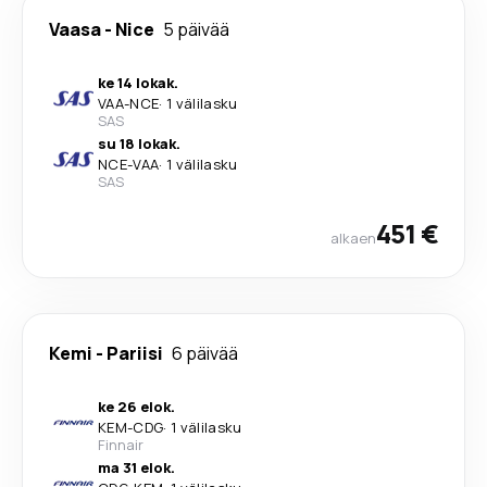
Vaasa
-
Nice
5 päivää
ke 14 lokak.
VAA
-
NCE
·
1 välilasku
SAS
su 18 lokak.
NCE
-
VAA
·
1 välilasku
SAS
451 €
alkaen
Kemi
-
Pariisi
6 päivää
ke 26 elok.
KEM
-
CDG
·
1 välilasku
Finnair
ma 31 elok.