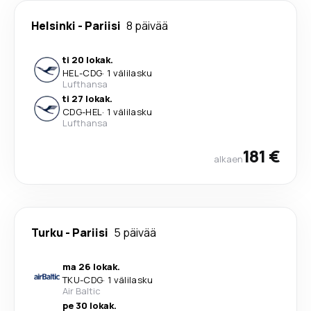
Helsinki
-
Pariisi
8 päivää
ti 20 lokak.
HEL
-
CDG
·
1 välilasku
Lufthansa
ti 27 lokak.
CDG
-
HEL
·
1 välilasku
Lufthansa
181 €
alkaen
Turku
-
Pariisi
5 päivää
ma 26 lokak.
TKU
-
CDG
·
1 välilasku
Air Baltic
pe 30 lokak.