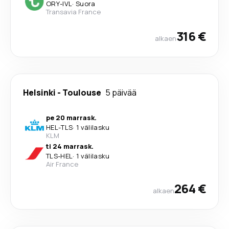
ORY
-
IVL
·
Suora
Transavia France
316 €
alkaen
Helsinki
-
Toulouse
5 päivää
pe 20 marrask.
HEL
-
TLS
·
1 välilasku
KLM
ti 24 marrask.
TLS
-
HEL
·
1 välilasku
Air France
264 €
alkaen