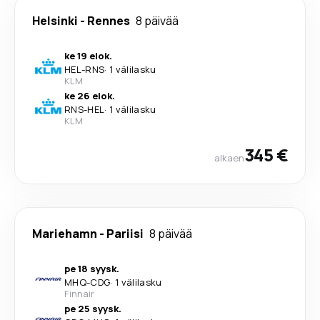
Helsinki
-
Rennes
8 päivää
ke 19 elok.
HEL
-
RNS
·
1 välilasku
KLM
ke 26 elok.
RNS
-
HEL
·
1 välilasku
KLM
345 €
alkaen
Mariehamn
-
Pariisi
8 päivää
pe 18 syysk.
MHQ
-
CDG
·
1 välilasku
Finnair
pe 25 syysk.