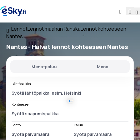
Lennot
Lennot maahan Ranska
Lennot kohteeseen
Nantes
Nantes - Halvat lennot kohteeseen Nantes
Meno-paluu
Meno
Lähtöpaikka
Kohteeseen
Lähtö
Paluu