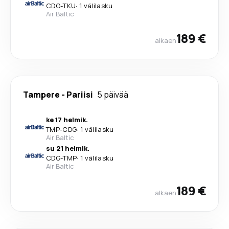
CDG
-
TKU
·
1 välilasku
Air Baltic
189 €
alkaen
Tampere
-
Pariisi
5 päivää
ke 17 helmik.
TMP
-
CDG
·
1 välilasku
Air Baltic
su 21 helmik.
CDG
-
TMP
·
1 välilasku
Air Baltic
189 €
alkaen