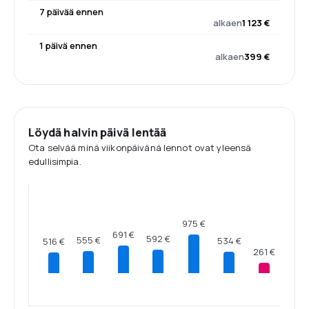
7 päivää ennen
alkaen
1 123 €
1 päivä ennen
alkaen
399 €
Löydä halvin päivä lentää
Ota selvää minä viikonpäivänä lennot ovat yleensä
edullisimpia.
975 €
691 €
592 €
555 €
534 €
516 €
261 €