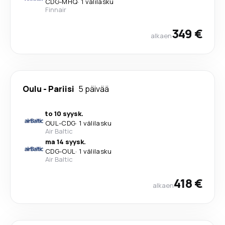
CDG
-
MHQ
·
1 välilasku
Finnair
349 €
alkaen
Oulu
-
Pariisi
5 päivää
to 10 syysk.
OUL
-
CDG
·
1 välilasku
Air Baltic
ma 14 syysk.
CDG
-
OUL
·
1 välilasku
Air Baltic
418 €
alkaen