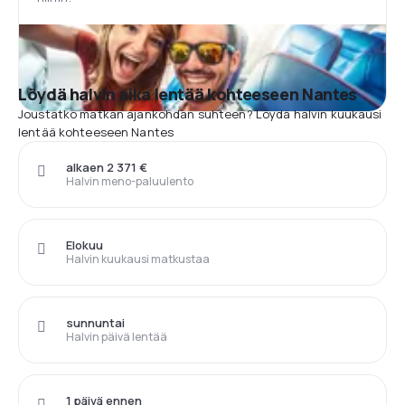
Löydä halvin aika lentää kohteeseen Nantes
Joustatko matkan ajankohdan suhteen? Löydä halvin kuukausi
lentää kohteeseen Nantes
alkaen 2 371 €
Halvin meno-paluulento
Elokuu
Halvin kuukausi matkustaa
sunnuntai
Halvin päivä lentää
1 päivä ennen