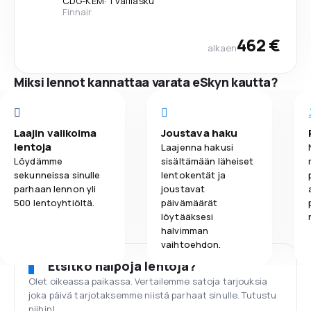
CDG
-
KEM
·
1 välilasku
Finnair
462 €
alkaen
Miksi lennot kannattaa varata eSkyn kautta?
Laajin valikoima
Joustava haku
lentoja
Laajenna hakusi
Löydämme
sisältämään läheiset
sekunneissa sinulle
lentokentät ja
parhaan lennon yli
joustavat
500 lentoyhtiöltä.
päivämäärät
löytääksesi
halvimman
vaihtoehdon.
Etsitkö halpoja lentoja?
Olet oikeassa paikassa. Vertailemme satoja tarjouksia
joka päivä tarjotaksemme niistä parhaat sinulle. Tutustu
niihin!