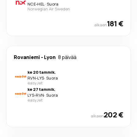
NCE
-
HEL
·
Suora
Norwegian Air Sweden
181 €
alkaen
Rovaniemi
-
Lyon
8 päivää
ke 20 tammik.
RVN
-
LYS
·
Suora
easyJet
ke 27 tammik.
LYS
-
RVN
·
Suora
easyJet
202 €
alkaen