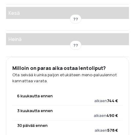
Kesä
??
Heinä
??
Milloin on paras aika ostaa lentoliput?
Ota selvää kuinka paljon etukäteen meno-paluulennot
kannattaa varata.
6 kuukautta ennen
alkaen
744 €
3 kuukautta ennen
alkaen
490 €
30 päivää ennen
alkaen
578 €