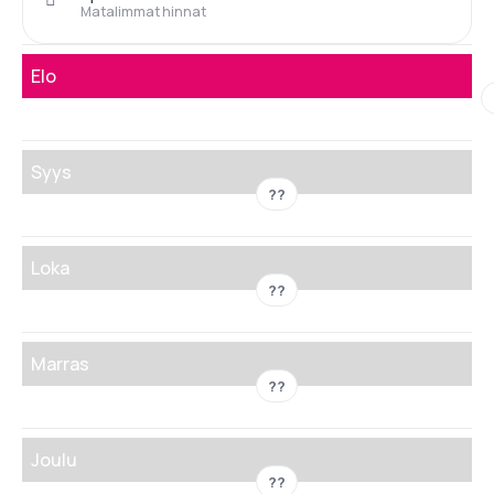
Matalimmat hinnat
Elo
Syys
??
Loka
??
Marras
??
Joulu
??