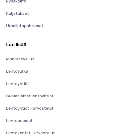
Pysäköinti
Kuljetukset
Urheilutapahtumat
Lue lisää
Mobiilisovellus
Lentotutka
Lentoyhtiöt
Suomalaiset lentoyhtiöt
Lentoyhtiöt - arvostelut
Lentoasemat
Lentokentät - arvostelut