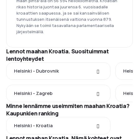
maan pinta-ala on 56 594 neliökilometriä. Kroatian
rikas historia juontaa juurensa 6. vuosisadalle
kroaattien saapuessa, ja se sai kansainvälisen
tunnustuksen itsenäisenä valtiona vuonna 879.
Nykyään se toimii tasavallana parlamentaarisella
järjestelmällä.
Lennot maahan Kroatia. Suosituimmat
lentoyhteydet
Helsinki - Dubrovnik
Helsink
Helsinki - Zagreb
Helsink
Minne lennämme useimmiten maahan Kroatia?
Kaupunkien ranking
Helsinki - Kroatia
Lennot maahan Kroatia. Nämä kohteet ovat