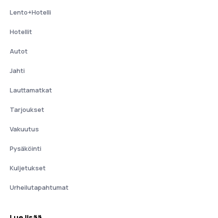
Lento+Hotelli
Hotellit
Autot
Jahti
Lauttamatkat
Tarjoukset
Vakuutus
Pysäköinti
Kuljetukset
Urheilutapahtumat
Lue lisää