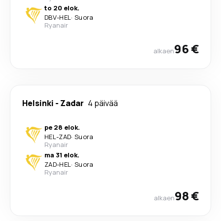
to 20 elok.
DBV
-
HEL
·
Suora
Ryanair
96 €
alkaen
Helsinki
-
Zadar
4 päivää
pe 28 elok.
HEL
-
ZAD
·
Suora
Ryanair
ma 31 elok.
ZAD
-
HEL
·
Suora
Ryanair
98 €
alkaen