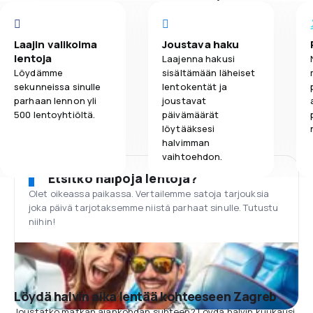
Laajin valikoima
Joustava haku
lentoja
Laajenna hakusi
Löydämme
sisältämään läheiset
sekunneissa sinulle
lentokentät ja
parhaan lennon yli
joustavat
500 lentoyhtiöltä.
päivämäärät
löytääksesi
halvimman
vaihtoehdon.
Etsitkö halpoja lentoja?
Olet oikeassa paikassa. Vertailemme satoja tarjouksia
joka päivä tarjotaksemme niistä parhaat sinulle. Tutustu
niihin!
Löydä halvin aika lentää kohteeseen Zagreb
Joustatko matkan ajankohdan suhteen? Löydä halvin kuukausi