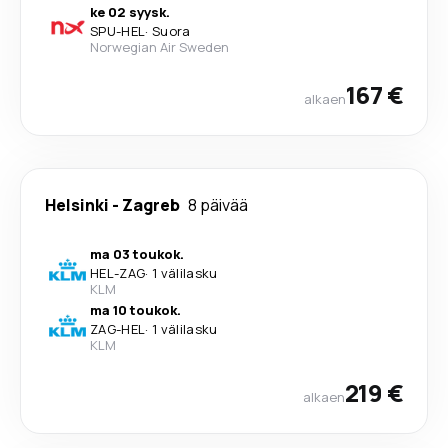
ke 02 syysk.
SPU
-
HEL
·
Suora
Norwegian Air Sweden
167 €
alkaen
Helsinki
-
Zagreb
8 päivää
ma 03 toukok.
HEL
-
ZAG
·
1 välilasku
KLM
ma 10 toukok.
ZAG
-
HEL
·
1 välilasku
KLM
219 €
alkaen