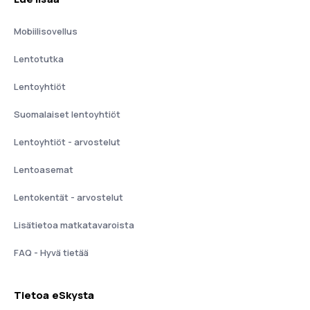
Mobiilisovellus
Lentotutka
Lentoyhtiöt
Suomalaiset lentoyhtiöt
Lentoyhtiöt - arvostelut
Lentoasemat
Lentokentät - arvostelut
Lisätietoa matkatavaroista
FAQ - Hyvä tietää
Tietoa eSkysta