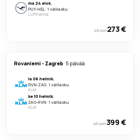
ma 24 elok.
PUY
-
HEL
·
1 välilasku
Lufthansa
273 €
alkaen
Rovaniemi
-
Zagreb
5 päivää
la 06 helmik.
RVN
-
ZAG
·
1 välilasku
KLM
ke 10 helmik.
ZAG
-
RVN
·
1 välilasku
KLM
399 €
alkaen