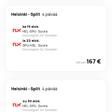
Helsinki
-
Split
4 päivää
ke 19 elok.
HEL
-
SPU
·
Suora
Norwegian Air Sweden
la 22 elok.
SPU
-
HEL
·
Suora
Norwegian Air Sweden
167 €
alkaen
Helsinki
-
Split
4 päivää
su 30 elok.
HEL
-
SPU
·
Suora
Norwegian Air Sweden