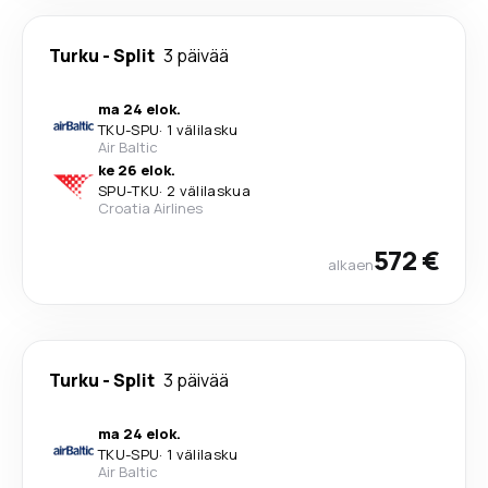
Turku
-
Split
3 päivää
ma 24 elok.
TKU
-
SPU
·
1 välilasku
Air Baltic
ke 26 elok.
SPU
-
TKU
·
2 välilaskua
Croatia Airlines
572 €
alkaen
Turku
-
Split
3 päivää
ma 24 elok.
TKU
-
SPU
·
1 välilasku
Air Baltic