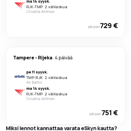
ma 14 syysk.
RJK
-
TMP
·
2 välilaskua
Croatia Airlines
729 €
alkaen
Tampere
-
Rijeka
4 päivää
pe 11 syysk.
TMP
-
RJK
·
2 välilaskua
Air Baltic
ma 14 syysk.
RJK
-
TMP
·
2 välilaskua
Croatia Airlines
751 €
alkaen
Miksi lennot kannattaa varata eSkyn kautta?