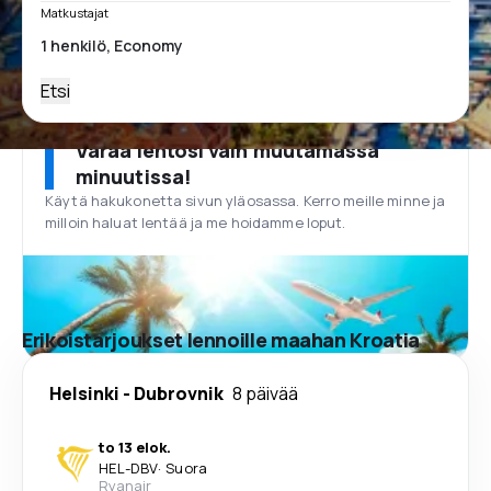
Matkustajat
Etsi
Varaa lentosi vain muutamassa
minuutissa!
Käytä hakukonetta sivun yläosassa. Kerro meille minne ja
milloin haluat lentää ja me hoidamme loput.
Erikoistarjoukset lennoille maahan Kroatia
Helsinki
-
Dubrovnik
8 päivää
to 13 elok.
HEL
-
DBV
·
Suora
Ryanair