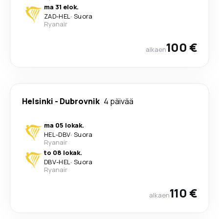
ma 31 elok.
ZAD
-
HEL
·
Suora
Ryanair
100 €
alkaen
Helsinki
-
Dubrovnik
4 päivää
ma 05 lokak.
HEL
-
DBV
·
Suora
Ryanair
to 08 lokak.
DBV
-
HEL
·
Suora
Ryanair
110 €
alkaen