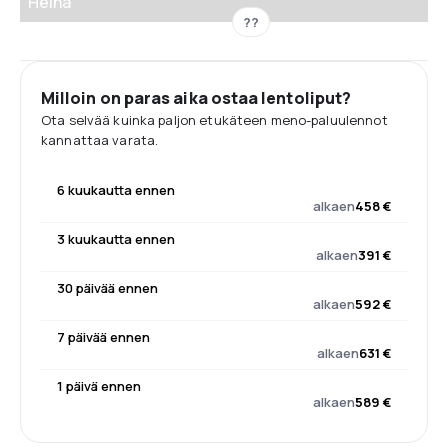
Heinä
??
Milloin on paras aika ostaa lentoliput?
Ota selvää kuinka paljon etukäteen meno-paluulennot
kannattaa varata.
6 kuukautta ennen
alkaen
458 €
3 kuukautta ennen
alkaen
391 €
30 päivää ennen
alkaen
592 €
7 päivää ennen
alkaen
631 €
1 päivä ennen
alkaen
589 €