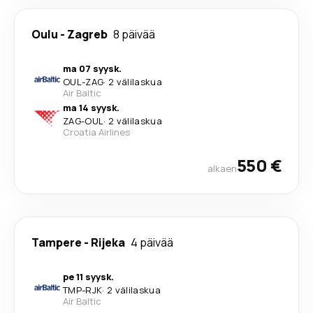
Oulu
-
Zagreb
8 päivää
ma 07 syysk.
OUL
-
ZAG
·
2 välilaskua
Air Baltic
ma 14 syysk.
ZAG
-
OUL
·
2 välilaskua
Croatia Airlines
550 €
alkaen
Tampere
-
Rijeka
4 päivää
pe 11 syysk.
TMP
-
RJK
·
2 välilaskua
Air Baltic