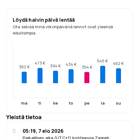
Löydä halvin päivä lentää
Ota selvää minä viikonpäivänä lennot ovat yleensä
edullisimpia.
545 €
473 €
462 €
434 €
394 €
362 €
354 €
ma
ti
ke
to
pe
la
su
Yleistä tietoa
05:19, 7 elo 2026
Paikallinen aika (UTC+1) kohteessa Zagreb