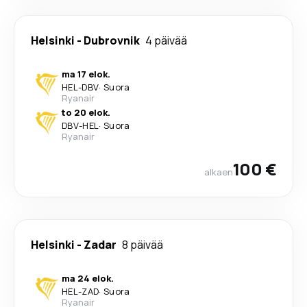
Helsinki
-
Dubrovnik
4 päivää
ma 17 elok.
HEL
-
DBV
·
Suora
Ryanair
to 20 elok.
DBV
-
HEL
·
Suora
Ryanair
100 €
alkaen
Helsinki
-
Zadar
8 päivää
ma 24 elok.
HEL
-
ZAD
·
Suora
Ryanair