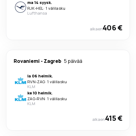
ma 14 syysk.
RJK
-
HEL
·
1 välilasku
Lufthansa
406 €
alkaen
Rovaniemi
-
Zagreb
5 päivää
la 06 helmik.
RVN
-
ZAG
·
1 välilasku
KLM
ke 10 helmik.
ZAG
-
RVN
·
1 välilasku
KLM
415 €
alkaen