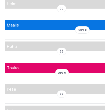
Helmi
??
Maalis
309 €
Huhti
??
Touko
219 €
Kesä
??