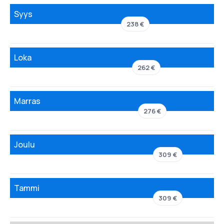
Syys
238 €
Loka
262 €
Marras
276 €
Joulu
309 €
Tammi
309 €