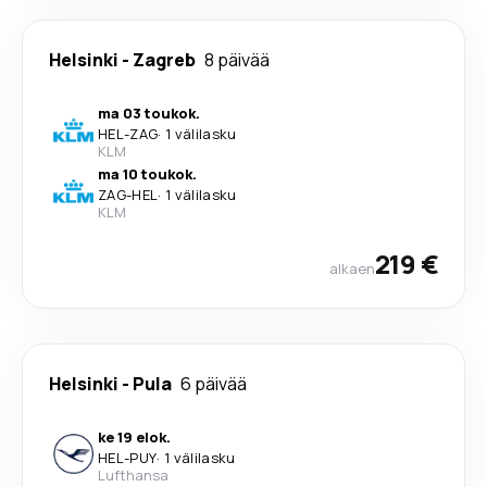
Helsinki
-
Zagreb
8 päivää
ma 03 toukok.
HEL
-
ZAG
·
1 välilasku
KLM
ma 10 toukok.
ZAG
-
HEL
·
1 välilasku
KLM
219 €
alkaen
Helsinki
-
Pula
6 päivää
ke 19 elok.
HEL
-
PUY
·
1 välilasku
Lufthansa