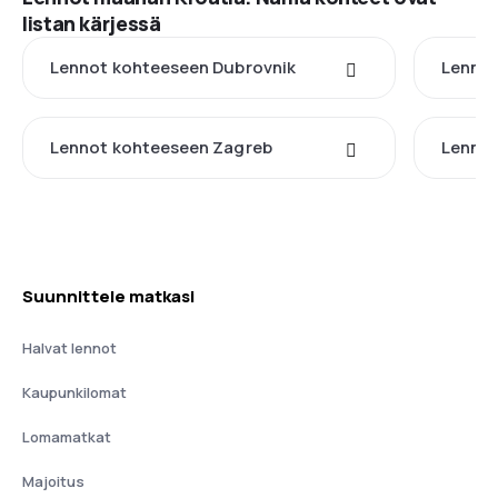
listan kärjessä
Lennot kohteeseen Dubrovnik
Lennot
Lennot kohteeseen Zagreb
Lennot
Suunnittele matkasi
Halvat lennot
Kaupunkilomat
Lomamatkat
Majoitus