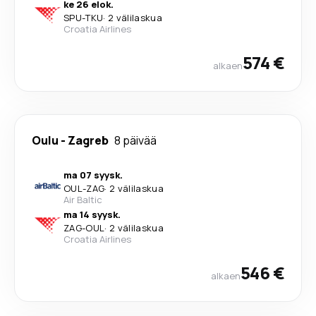
ke 26 elok.
SPU
-
TKU
·
2 välilaskua
Croatia Airlines
574 €
alkaen
Oulu
-
Zagreb
8 päivää
ma 07 syysk.
OUL
-
ZAG
·
2 välilaskua
Air Baltic
ma 14 syysk.
ZAG
-
OUL
·
2 välilaskua
Croatia Airlines
546 €
alkaen