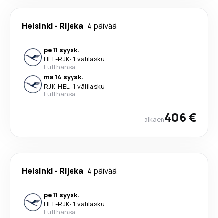
Helsinki
-
Rijeka
4 päivää
pe 11 syysk.
HEL
-
RJK
·
1 välilasku
Lufthansa
ma 14 syysk.
RJK
-
HEL
·
1 välilasku
Lufthansa
406 €
alkaen
Helsinki
-
Rijeka
4 päivää
pe 11 syysk.
HEL
-
RJK
·
1 välilasku
Lufthansa