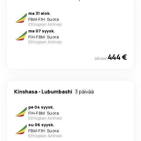
ma 31 elok.
FBM
-
FIH
·
Suora
Ethiopian Airlines
ma 07 syysk.
FIH
-
FBM
·
Suora
Ethiopian Airlines
444 €
alkaen
Kinshasa
-
Lubumbashi
3 päivää
pe 04 syysk.
FIH
-
FBM
·
Suora
Ethiopian Airlines
su 06 syysk.
FBM
-
FIH
·
Suora
Ethiopian Airlines