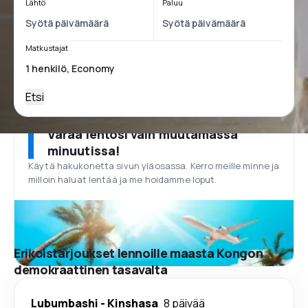
Lähtö
Paluu
Matkustajat
Etsi
Varaa lentosi vain muutamassa
minuutissa!
Käytä hakukonetta sivun yläosassa. Kerro meille minne ja
milloin haluat lentää ja me hoidamme loput.
Erikoistarjoukset lennoille maasta Kongon
demokraattinen tasavalta
Lubumbashi
-
Kinshasa
8 päivää