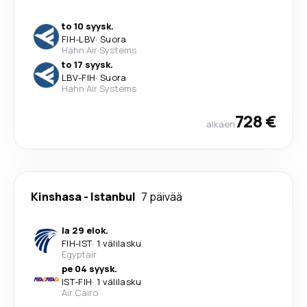
to 10 syysk.
FIH
-
LBV
·
Suora
Hahn Air Systems
to 17 syysk.
LBV
-
FIH
·
Suora
Hahn Air Systems
728 €
alkaen
Kinshasa
-
Istanbul
7 päivää
la 29 elok.
FIH
-
IST
·
1 välilasku
Egyptair
pe 04 syysk.
IST
-
FIH
·
1 välilasku
Air Cairo