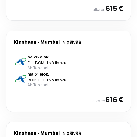
615 €
alkaen
Kinshasa
-
Mumbai
4 päivää
pe 28 elok.
FIH
-
BOM
·
1 välilasku
Air Tanzania
ma 31 elok.
BOM
-
FIH
·
1 välilasku
Air Tanzania
616 €
alkaen
Kinshasa
-
Mumbai
4 päivää