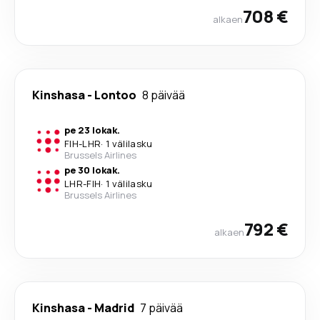
708 €
alkaen
Kinshasa
-
Lontoo
8 päivää
pe 23 lokak.
FIH
-
LHR
·
1 välilasku
Brussels Airlines
pe 30 lokak.
LHR
-
FIH
·
1 välilasku
Brussels Airlines
792 €
alkaen
Kinshasa
-
Madrid
7 päivää