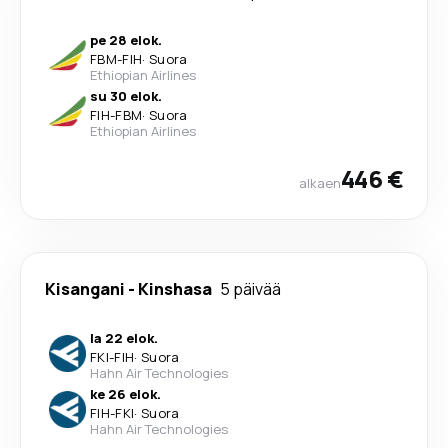
pe 28 elok.
FBM
-
FIH
·
Suora
Ethiopian Airlines
su 30 elok.
FIH
-
FBM
·
Suora
Ethiopian Airlines
446 €
alkaen
Kisangani
-
Kinshasa
5 päivää
la 22 elok.
FKI
-
FIH
·
Suora
Hahn Air Technologies
ke 26 elok.
FIH
-
FKI
·
Suora
Hahn Air Technologies