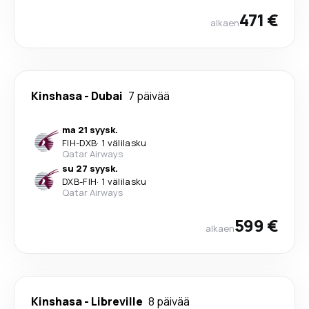
471 €
alkaen
Kinshasa
-
Dubai
7 päivää
ma 21 syysk.
FIH
-
DXB
·
1 välilasku
Qatar Airways
su 27 syysk.
DXB
-
FIH
·
1 välilasku
Qatar Airways
599 €
alkaen
Kinshasa
-
Libreville
8 päivää