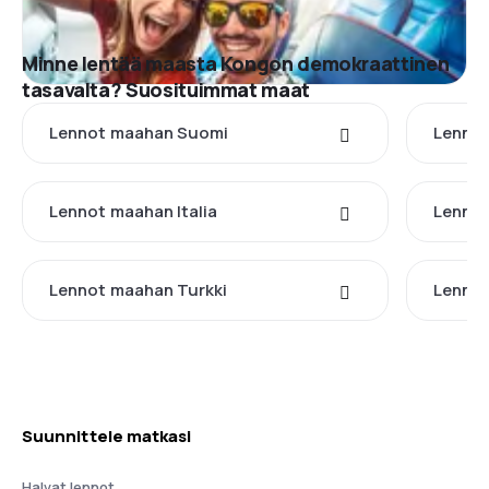
Minne lentää maasta Kongon demokraattinen
tasavalta? Suosituimmat maat
Lennot maahan Suomi
Lennot
Lennot maahan Italia
Lennot
Lennot maahan Turkki
Lennot
Suunnittele matkasi
Halvat lennot