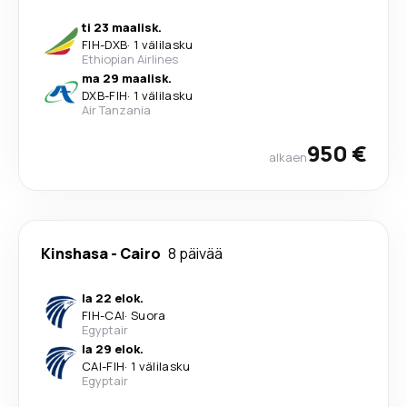
ti 23 maalisk.
FIH
-
DXB
·
1 välilasku
Ethiopian Airlines
ma 29 maalisk.
DXB
-
FIH
·
1 välilasku
Air Tanzania
950 €
alkaen
Kinshasa
-
Cairo
8 päivää
la 22 elok.
FIH
-
CAI
·
Suora
Egyptair
la 29 elok.
CAI
-
FIH
·
1 välilasku
Egyptair