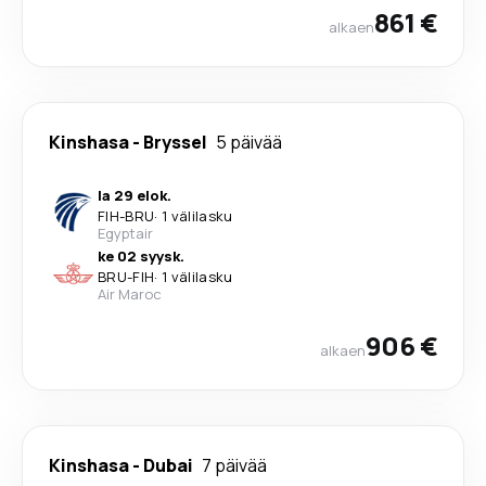
861 €
alkaen
Kinshasa
-
Bryssel
5 päivää
la 29 elok.
FIH
-
BRU
·
1 välilasku
Egyptair
ke 02 syysk.
BRU
-
FIH
·
1 välilasku
Air Maroc
906 €
alkaen
Kinshasa
-
Dubai
7 päivää