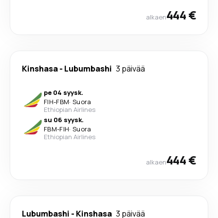
444 €
alkaen
Kinshasa
-
Lubumbashi
3 päivää
pe 04 syysk.
FIH
-
FBM
·
Suora
Ethiopian Airlines
su 06 syysk.
FBM
-
FIH
·
Suora
Ethiopian Airlines
444 €
alkaen
Lubumbashi
-
Kinshasa
3 päivää