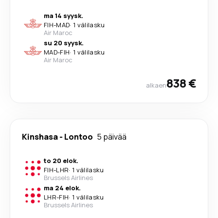
ma 14 syysk.
FIH
-
MAD
·
1 välilasku
Air Maroc
su 20 syysk.
MAD
-
FIH
·
1 välilasku
Air Maroc
838 €
alkaen
Kinshasa
-
Lontoo
5 päivää
to 20 elok.
FIH
-
LHR
·
1 välilasku
Brussels Airlines
ma 24 elok.
LHR
-
FIH
·
1 välilasku
Brussels Airlines