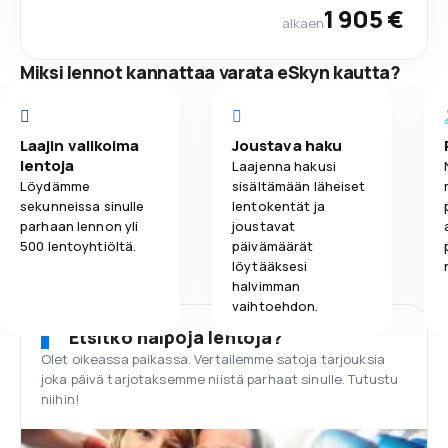
1 905 €
alkaen
Miksi lennot kannattaa varata eSkyn kautta?
Laajin valikoima
Joustava haku
lentoja
Laajenna hakusi
Löydämme
sisältämään läheiset
sekunneissa sinulle
lentokentät ja
parhaan lennon yli
joustavat
500 lentoyhtiöltä.
päivämäärät
löytääksesi
halvimman
vaihtoehdon.
Etsitkö halpoja lentoja?
Olet oikeassa paikassa. Vertailemme satoja tarjouksia
joka päivä tarjotaksemme niistä parhaat sinulle. Tutustu
niihin!