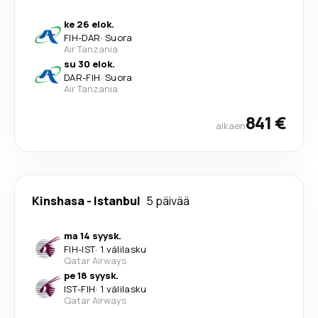
ke 26 elok.
FIH
-
DAR
·
Suora
Air Tanzania
su 30 elok.
DAR
-
FIH
·
Suora
Air Tanzania
841 €
alkaen
Kinshasa
-
Istanbul
5 päivää
ma 14 syysk.
FIH
-
IST
·
1 välilasku
Qatar Airways
pe 18 syysk.
IST
-
FIH
·
1 välilasku
Qatar Airways