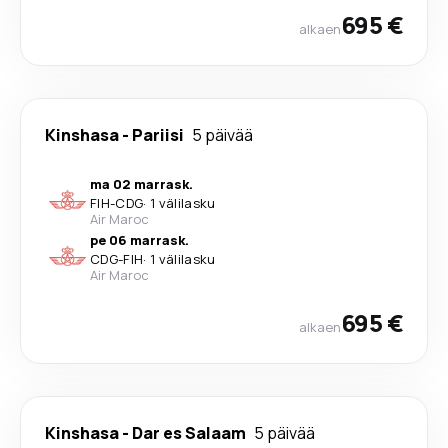
695 €
alkaen
Kinshasa
-
Pariisi
5 päivää
ma 02 marrask.
FIH
-
CDG
·
1 välilasku
Air Maroc
pe 06 marrask.
CDG
-
FIH
·
1 välilasku
Air Maroc
695 €
alkaen
Kinshasa
-
Dar es Salaam
5 päivää