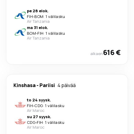
pe 28 elok.
FIH
-
BOM
·
1 välilasku
Air Tanzania
ma 31 elok.
BOM
-
FIH
·
1 välilasku
Air Tanzania
616 €
alkaen
Kinshasa
-
Pariisi
4 päivää
to 24 syysk.
FIH
-
CDG
·
1 välilasku
Air Maroc
su 27 syysk.
CDG
-
FIH
·
1 välilasku
Air Maroc