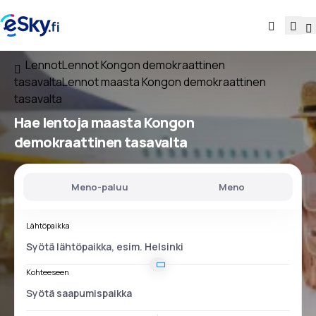
Lennot
Lennot Kongon demokraattinen
tasavalta
Lennot maasta Kongon demokraattinen
tasavalta
Hae lentoja
maasta Kongon
demokraattinen tasavalta
Meno-paluu
Meno
Lähtöpaikka
Kohteeseen