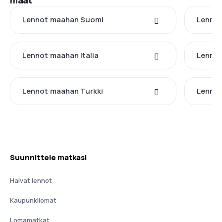
maat
Lennot maahan Suomi
Lennot
Lennot maahan Italia
Lennot
Lennot maahan Turkki
Lennot
Suunnittele matkasi
Halvat lennot
Kaupunkilomat
Lomamatkat