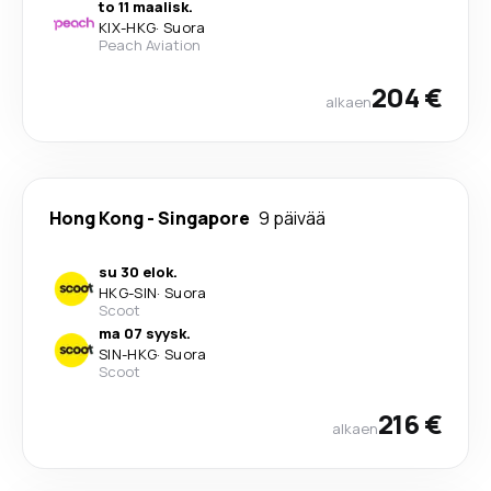
to 11 maalisk.
KIX
-
HKG
·
Suora
Peach Aviation
204 €
alkaen
Hong Kong
-
Singapore
9 päivää
su 30 elok.
HKG
-
SIN
·
Suora
Scoot
ma 07 syysk.
SIN
-
HKG
·
Suora
Scoot
216 €
alkaen