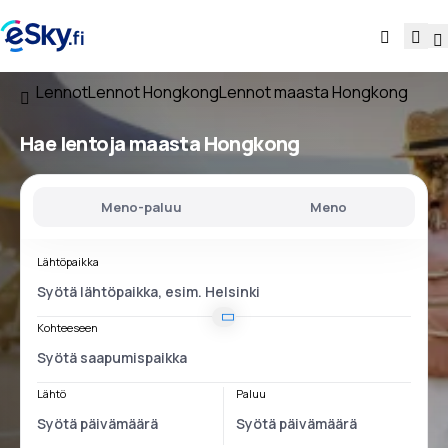
Lennot
Lennot Hongkong
Lennot maasta Hongkong
Hae lentoja
maasta Hongkong
Meno-paluu
Meno
Lähtöpaikka
Kohteeseen
Lähtö
Paluu