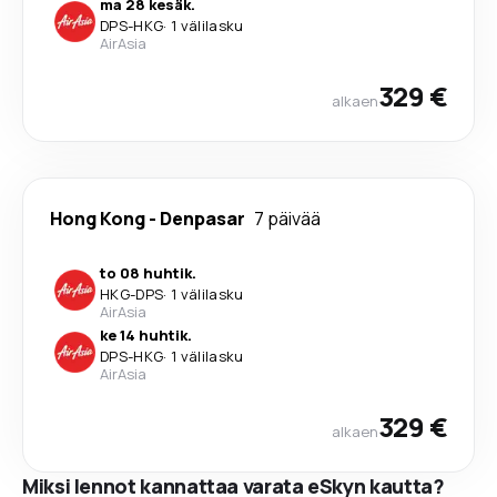
ma 28 kesäk.
DPS
-
HKG
·
1 välilasku
AirAsia
329 €
alkaen
Hong Kong
-
Denpasar
7 päivää
to 08 huhtik.
HKG
-
DPS
·
1 välilasku
AirAsia
ke 14 huhtik.
DPS
-
HKG
·
1 välilasku
AirAsia
329 €
alkaen
Miksi lennot kannattaa varata eSkyn kautta?