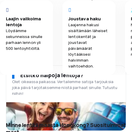
Laajin valikoima
Joustava haku
lentoja
Laajenna hakusi
Löydämme
sisältämään läheiset
sekunneissa sinulle
lentokentät ja
parhaan lennon yli
joustavat
500 lentoyhtiöltä.
päivämäärät
löytääksesi
halvimman
vaihtoehdon.
Etsitkö halpoja lentoja?
Olet oikeassa paikassa. Vertailemme satoja tarjouksia
joka päivä tarjotaksemme niistä parhaat sinulle. Tutustu
niihin!
Minne lentää maasta Hongkong? Suosituimmat