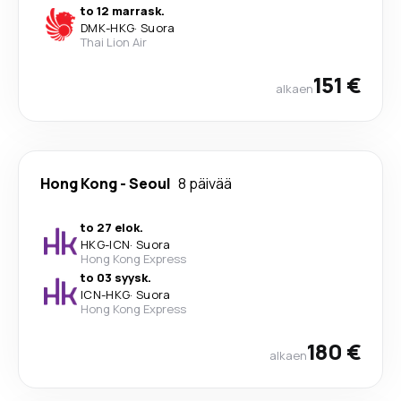
to 12 marrask.
DMK
-
HKG
·
Suora
Thai Lion Air
151 €
alkaen
Hong Kong
-
Seoul
8 päivää
to 27 elok.
HKG
-
ICN
·
Suora
Hong Kong Express
to 03 syysk.
ICN
-
HKG
·
Suora
Hong Kong Express
180 €
alkaen