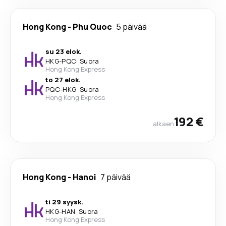
Hong Kong
-
Phu Quoc
5 päivää
su 23 elok.
HKG
-
PQC
·
Suora
Hong Kong Express
to 27 elok.
PQC
-
HKG
·
Suora
Hong Kong Express
192 €
alkaen
Hong Kong
-
Hanoi
7 päivää
ti 29 syysk.
HKG
-
HAN
·
Suora
Hong Kong Express