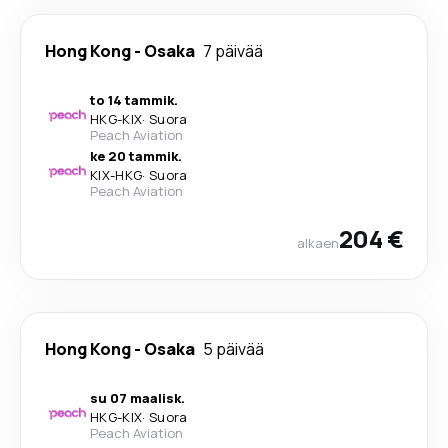
Hong Kong
-
Osaka
7 päivää
to 14 tammik.
HKG
-
KIX
·
Suora
Peach Aviation
ke 20 tammik.
KIX
-
HKG
·
Suora
Peach Aviation
204 €
alkaen
Hong Kong
-
Osaka
5 päivää
su 07 maalisk.
HKG
-
KIX
·
Suora
Peach Aviation