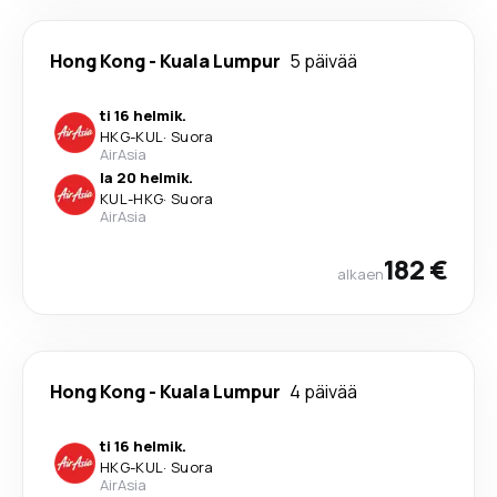
Hong Kong
-
Kuala Lumpur
5 päivää
ti 16 helmik.
HKG
-
KUL
·
Suora
AirAsia
la 20 helmik.
KUL
-
HKG
·
Suora
AirAsia
182 €
alkaen
Hong Kong
-
Kuala Lumpur
4 päivää
ti 16 helmik.
HKG
-
KUL
·
Suora
AirAsia