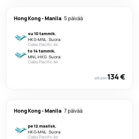
Hong Kong
-
Manila
5 päivää
su 10 tammik.
HKG
-
MNL
·
Suora
Cebu Pacific Air
to 14 tammik.
MNL
-
HKG
·
Suora
Cebu Pacific Air
134 €
alkaen
Hong Kong
-
Manila
7 päivää
pe 12 maalisk.
HKG
-
MNL
·
Suora
Cebu Pacific Air