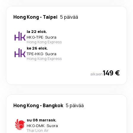
Hong Kong
-
Taipei
5 päivää
la 22 elok.
HKG
-
TPE
·
Suora
Hong Kong Express
ke 26 elok.
TPE
-
HKG
·
Suora
Hong Kong Express
149 €
alkaen
Hong Kong
-
Bangkok
5 päivää
su 08 marrask.
HKG
-
DMK
·
Suora
Thai Lion Air