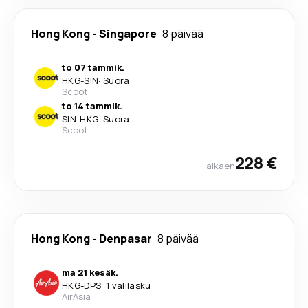
Hong Kong
-
Singapore
8 päivää
to 07 tammik.
HKG
-
SIN
·
Suora
Scoot
to 14 tammik.
SIN
-
HKG
·
Suora
Scoot
228 €
alkaen
Hong Kong
-
Denpasar
8 päivää
ma 21 kesäk.
HKG
-
DPS
·
1 välilasku
AirAsia