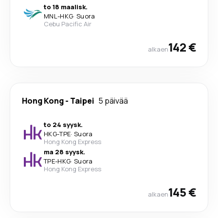
to 18 maalisk.
MNL
-
HKG
·
Suora
Cebu Pacific Air
142 €
alkaen
Hong Kong
-
Taipei
5 päivää
to 24 syysk.
HKG
-
TPE
·
Suora
Hong Kong Express
ma 28 syysk.
TPE
-
HKG
·
Suora
Hong Kong Express
145 €
alkaen