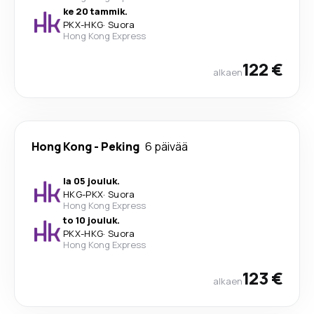
ke 20 tammik.
PKX
-
HKG
·
Suora
Hong Kong Express
122 €
alkaen
Hong Kong
-
Peking
6 päivää
la 05 jouluk.
HKG
-
PKX
·
Suora
Hong Kong Express
to 10 jouluk.
PKX
-
HKG
·
Suora
Hong Kong Express
123 €
alkaen