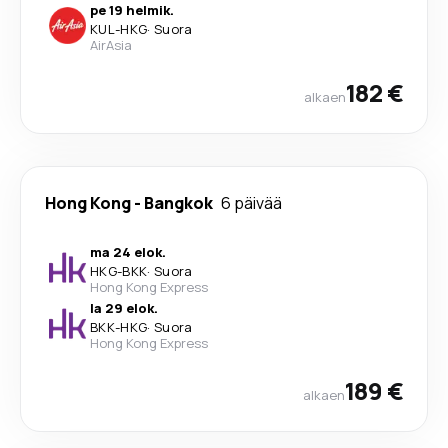
pe 19 helmik.
KUL
-
HKG
·
Suora
AirAsia
182 €
alkaen
Hong Kong
-
Bangkok
6 päivää
ma 24 elok.
HKG
-
BKK
·
Suora
Hong Kong Express
la 29 elok.
BKK
-
HKG
·
Suora
Hong Kong Express
189 €
alkaen