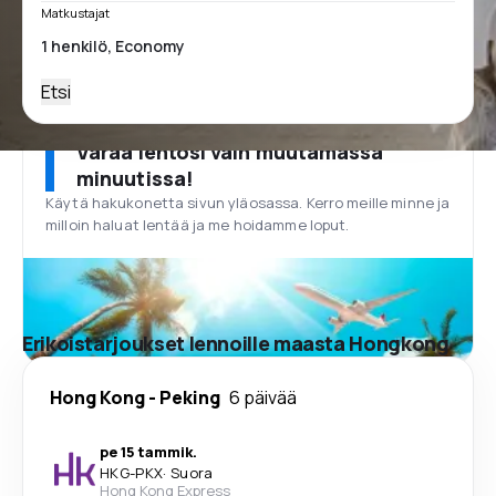
Matkustajat
Etsi
Varaa lentosi vain muutamassa
minuutissa!
Käytä hakukonetta sivun yläosassa. Kerro meille minne ja
milloin haluat lentää ja me hoidamme loput.
Erikoistarjoukset lennoille maasta Hongkong
Hong Kong
-
Peking
6 päivää
pe 15 tammik.
HKG
-
PKX
·
Suora
Hong Kong Express