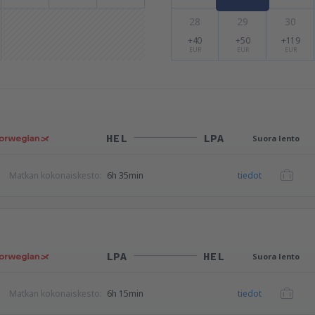
28
29
30
+40
+50
+119
EUR
EUR
EUR
HEL
LPA
Suora lento
Matkan kokonaiskesto:
6h 35min
tiedot
LPA
HEL
Suora lento
Matkan kokonaiskesto:
6h 15min
tiedot