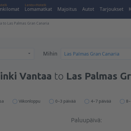
telli
Lento+Hotelli
nkilomat
Lomamatkat
Majoitus
Autot
Tarjoukset
K
aa to Las Palmas Gran Canaria
Mihin
inki Vantaa
to
Las Palmas Gr
sa
Viikonloppu
0–3 päivää
4–7 päivää
8–
Paluupäivä: