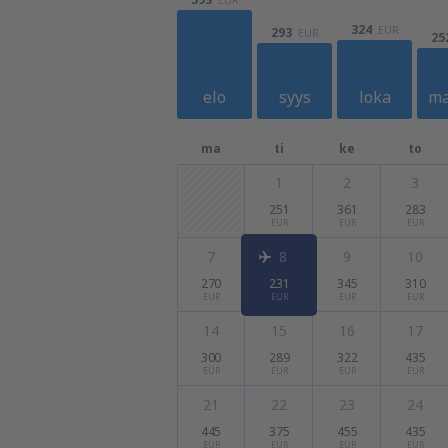
324
EUR
293
EUR
25
elo
syys
loka
ma
ma
ti
ke
to
1
2
3
251
361
283
EUR
EUR
EUR
7
8
9
10
270
231
345
310
EUR
EUR
EUR
EUR
14
15
16
17
300
289
322
435
EUR
EUR
EUR
EUR
21
22
23
24
445
375
455
435
EUR
EUR
EUR
EUR