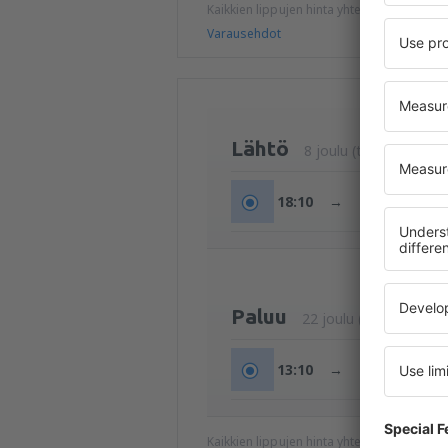
Kaikkien lippujen hinta yhteensä (ilman 
Varausehdot
Lähtö
8 joulu (tiis.)
18:10
→
22:45
Paluu
22 joulu (tiis.)
13:10
→
21:25
Kaikkien lippujen hinta yhteensä (ilman 