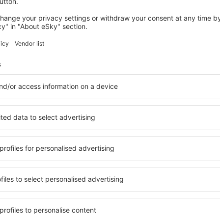
palvelumaksua
63
EUR
matkustajaa kohden)
HEL
LPA
Suora lento
Matkan kokonaiskesto:
6h 35min
tiedot
LPA
HEL
1 välilasku
ARN
Matkan kokonaiskesto:
7h 55min
tiedot