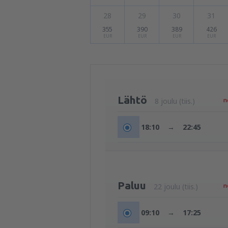
28
29
30
31
355
390
389
426
EUR
EUR
EUR
EUR
Lähtö
8 joulu (tiis.)
18:10
→
22:45
Paluu
22 joulu (tiis.)
09:10
→
17:25