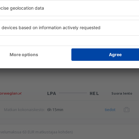
HEL
LPA
Suora lento
Matkan kokonaiskesto:
6h 30min
tiedot
LPA
HEL
Suora lento
Matkan kokonaiskesto:
6h 15min
tiedot
palvelumaksua
63
EUR
matkustajaa kohden)