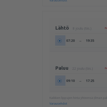
Varausehdot
Lähtö
8 joulu (tiis.)
07:20
→
19:35
Paluu
22 joulu (tiis.)
09:10
→
17:25
Kaikkien lippujen hinta yhteensä (ilman 
Varausehdot