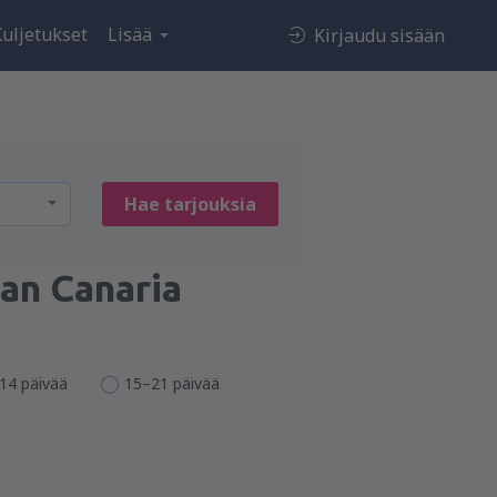
uljetukset
Lisää
Kirjaudu sisään
Hae tarjouksia
an Canaria
14 päivää
15–21 päivää