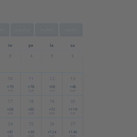
mi
maalis
huhti
touko
to
pe
la
su
3
4
5
6
10
11
12
13
+70
+78
+58
+48
EUR
EUR
EUR
EUR
17
18
19
20
+58
+65
+72
+119
EUR
EUR
EUR
EUR
24
25
26
27
+61
+30
+124
+146
EUR
EUR
EUR
EUR