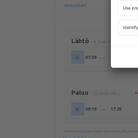
Varausehdot
Lähtö
8 joulu (tiis.)
07:30
→
12:00
Paluu
22 joulu (tiis.)
09:10
→
17:25
Kaikkien lippujen hinta yhteensä (ilman 