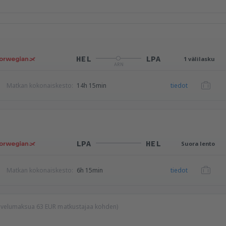
HEL
LPA
1 välilasku
ARN
Matkan kokonaiskesto:
14h 15min
tiedot
LPA
HEL
Suora lento
Matkan kokonaiskesto:
6h 15min
tiedot
palvelumaksua
63
EUR
matkustajaa kohden)