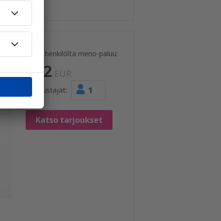
Hinta henkilöltä meno-paluu:
322
EUR
1
Matkustajat:
Katso tarjoukset