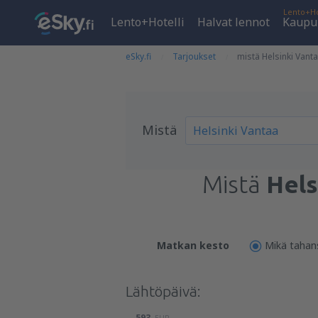
Lento+Ho
Lento+Hotelli
Halvat lennot
Kaupu
eSky.fi
Tarjoukset
mistä Helsinki Vant
Mistä
Mistä
Hels
Matkan kesto
Mikä tahan
Lähtöpäivä:
593
EUR