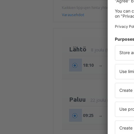
Kaikkien lippujen hinta yhteensä (ilman 
Varausehdot
Lähtö
8 joulu (tiis.)
18:10
→
22:45
Paluu
22 joulu (tiis.)
09:25
→
19:20