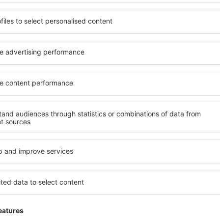
palvelumaksua
63
EUR
matkustajaa kohden)
HEL
LPA
Suora lento
Matkan kokonaiskesto:
6h 35min
tiedot
LPA
HEL
Suora lento
Matkan kokonaiskesto:
6h 15min
tiedot
palvelumaksua
63
EUR
matkustajaa kohden)