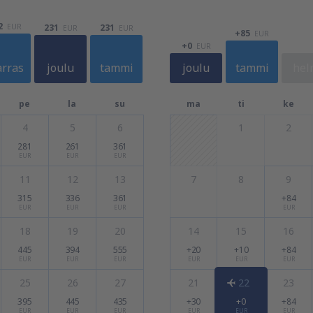
2
EUR
231
231
EUR
EUR
+85
EUR
+0
EUR
rras
joulu
tammi
joulu
tammi
hel
pe
la
su
ma
ti
ke
4
5
6
1
2
281
261
361
EUR
EUR
EUR
11
12
13
7
8
9
315
336
361
+84
EUR
EUR
EUR
EUR
18
19
20
14
15
16
445
394
555
+20
+10
+84
EUR
EUR
EUR
EUR
EUR
EUR
25
26
27
21
22
23
395
445
435
+30
+0
+84
EUR
EUR
EUR
EUR
EUR
EUR