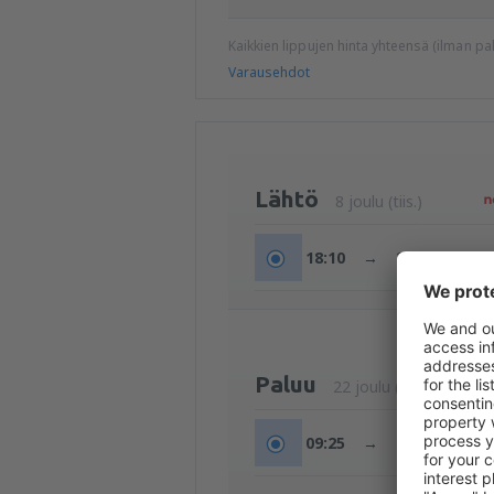
Kaikkien lippujen hinta yhteensä (ilman 
Varausehdot
Lähtö
8 joulu (tiis.)
18:10
→
22:45
Paluu
22 joulu (tiis.)
09:25
→
22:25