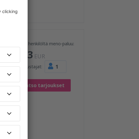
Hinta henkilöltä meno-paluu:
293
EUR
1
Matkustajat:
Katso tarjoukset