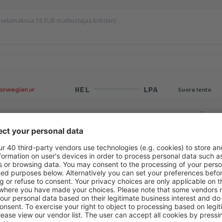
palvelumaksua
58
EUR
matkustajaa kohden)
HEL
LPA
Suora lento
Matkan kokonaiskesto:
6h 35min
tiedot
LPA
HEL
1 välilasku
ARN
Matkan kokonaiskesto:
11h
tiedot