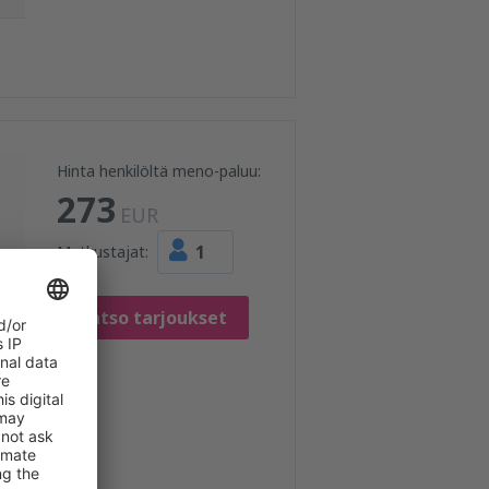
Hinta henkilöltä meno-paluu:
273
EUR
1
Matkustajat:
Katso tarjoukset