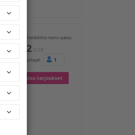
Hinta henkilöltä meno-paluu:
312
EUR
1
Matkustajat:
Katso tarjoukset