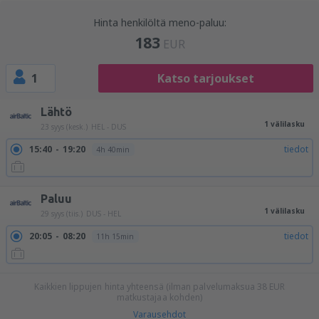
Hinta henkilöltä meno-paluu:
183
EUR
1
Katso tarjoukset
Lähtö
1 välilasku
23 syys (kesk.)
HEL - DUS
15:40
19:20
tiedot
4h 40min
Paluu
1 välilasku
29 syys (tiis.)
DUS - HEL
20:05
08:20
tiedot
11h 15min
Kaikkien lippujen hinta yhteensä (ilman palvelumaksua
38
EUR
matkustajaa kohden)
Varausehdot