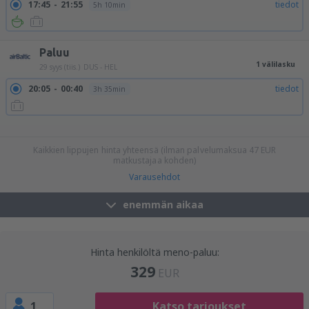
17:45
21:55
tiedot
5h 10min
Paluu
1 välilasku
29 syys (tiis.)
DUS - HEL
20:05
00:40
tiedot
3h 35min
20:05
08:20
tiedot
11h 15min
20:05
14:55
tiedot
17h 50min
20:05
20:40
tiedot
23h 35min
Kaikkien lippujen hinta yhteensä (ilman palvelumaksua
47
EUR
matkustajaa kohden)
Varausehdot
enemmän aikaa
Hinta henkilöltä meno-paluu:
329
EUR
1
Katso tarjoukset