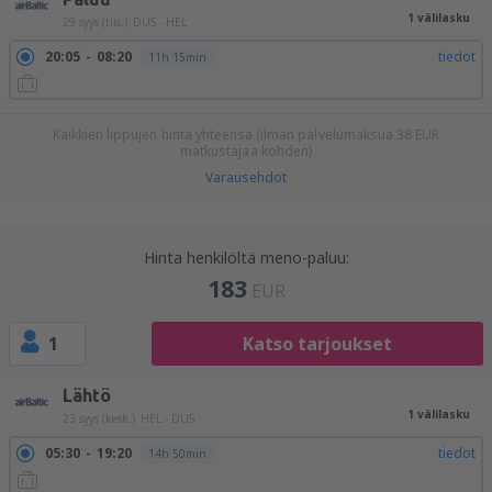
1 välilasku
29 syys (tiis.)
DUS - HEL
20:05
08:20
tiedot
11h 15min
Kaikkien lippujen hinta yhteensä (ilman palvelumaksua
38
EUR
matkustajaa kohden)
Varausehdot
Hinta henkilöltä meno-paluu:
183
EUR
1
Katso tarjoukset
Lähtö
1 välilasku
23 syys (kesk.)
HEL - DUS
05:30
19:20
tiedot
14h 50min