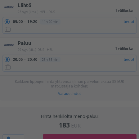
Lähtö
1 välilasku
23 syys (kesk.)
HEL - DUS
09:00
19:20
tiedot
11h 20min
Paluu
1 välilasku
29 syys (tiis.)
DUS - HEL
20:05
20:40
tiedot
23h 35min
Kaikkien lippujen hinta yhteensä (ilman palvelumaksua
38
EUR
matkustajaa kohden)
Varausehdot
Hinta henkilöltä meno-paluu:
183
EUR