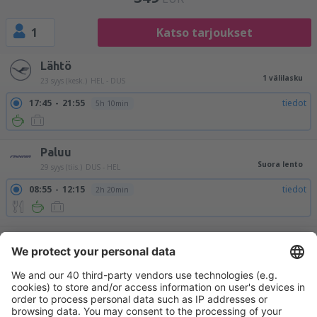
1
Katso tarjoukset
Lähtö
1 välilasku
23 syys (kesk.)
HEL - DUS
17:45
21:55
tiedot
5h 10min
Paluu
Suora lento
29 syys (tiis.)
DUS - HEL
08:55
12:15
tiedot
2h 20min
Kaikkien lippujen hinta yhteensä (ilman palvelumaksua
47
EUR
matkustajaa kohden)
Varausehdot