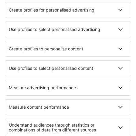
enemmän aikaa
Hinta henkilöltä meno-paluu:
353
EUR
1
Katso tarjoukset
Lähtö
1 välilasku
23 syys (kesk.)
HEL - DUS
17:45
21:55
tiedot
5h 10min
Paluu
1 välilasku
29 syys (tiis.)
DUS - HEL
06:00
13:10
tiedot
6h 10min