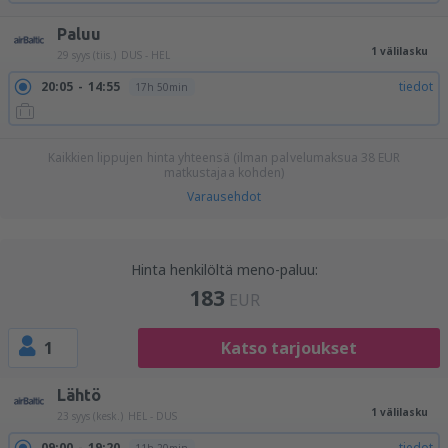
Paluu
1 välilasku
29 syys (tiis.)
DUS - HEL
20:05
14:55
tiedot
17h 50min
Kaikkien lippujen hinta yhteensä (ilman palvelumaksua
38
EUR
matkustajaa kohden)
Varausehdot
Hinta henkilöltä meno-paluu:
183
EUR
1
Katso tarjoukset
Lähtö
1 välilasku
23 syys (kesk.)
HEL - DUS
09:00
19:20
tiedot