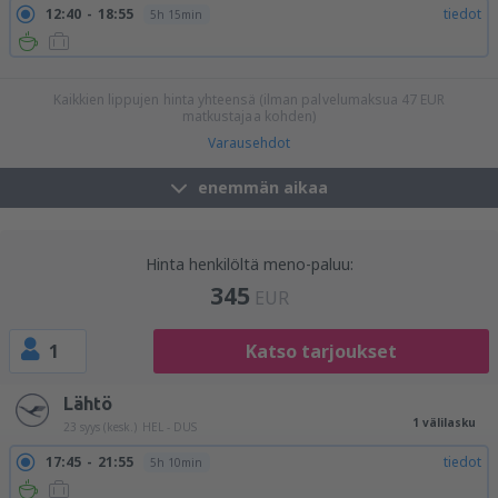
12:40
18:55
tiedot
5h 15min
13:30
18:55
tiedot
4h 25min
Kaikkien lippujen hinta yhteensä (ilman palvelumaksua
47
EUR
matkustajaa kohden)
Varausehdot
enemmän aikaa
Hinta henkilöltä meno-paluu:
345
EUR
1
Katso tarjoukset
Lähtö
1 välilasku
23 syys (kesk.)
HEL - DUS
17:45
21:55
tiedot
5h 10min