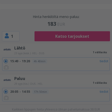
Hinta henkilöltä meno-paluu:
183
EUR
1
Katso tarjoukset
Lähtö
1 välilasku
23 syys (kesk.)
HEL - DUS
15:40
19:20
tiedot
4h 40min
Paluu
1 välilasku
29 syys (tiis.)
DUS - HEL
20:05
14:55
tiedot
17h 50min
Kaikkien lippujen hinta yhteensä (ilman palvelumaksua
38
EUR