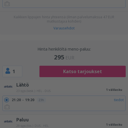
Kaikkien lippujen hinta yhteensä (ilman palvelumaksua
47
EUR
matkustajaa kohden)
Varausehdot
Hinta henkilöltä meno-paluu:
295
EUR
1
Katso tarjoukset
Lähtö
1 välilasku
23 syys (kesk.)
HEL - DUS
21:20
19:20
tiedot
23h
Paluu
1 välilasku
29 syys (tiis.)
DUS - HEL