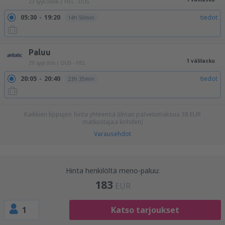
23 syys (kesk.)
HEL - DUS
05:30
19:20
tiedot
14h 50min
Paluu
1 välilasku
29 syys (tiis.)
DUS - HEL
20:05
20:40
tiedot
23h 35min
Kaikkien lippujen hinta yhteensä (ilman palvelumaksua
38
EUR
matkustajaa kohden)
Varausehdot
Hinta henkilöltä meno-paluu:
183
EUR
1
Katso tarjoukset