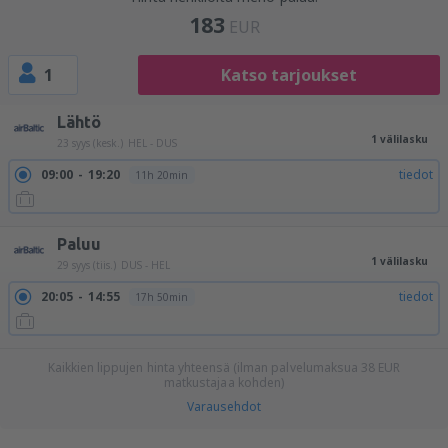
183
EUR
1
Katso tarjoukset
Lähtö
1 välilasku
23 syys (kesk.)
HEL - DUS
09:00
19:20
tiedot
11h 20min
Paluu
1 välilasku
29 syys (tiis.)
DUS - HEL
20:05
14:55
tiedot
17h 50min
Kaikkien lippujen hinta yhteensä (ilman palvelumaksua
38
EUR
matkustajaa kohden)
Varausehdot