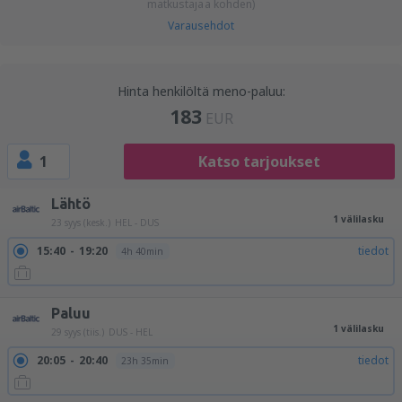
matkustajaa kohden)
Varausehdot
Hinta henkilöltä meno-paluu:
183
EUR
1
Katso tarjoukset
Lähtö
1 välilasku
23 syys (kesk.)
HEL - DUS
15:40
19:20
tiedot
4h 40min
Paluu
1 välilasku
29 syys (tiis.)
DUS - HEL
20:05
20:40
tiedot
23h 35min