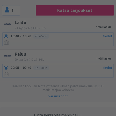
1
Katso tarjoukset
Lähtö
1 välilasku
23 syys (kesk.)
HEL - DUS
15:40
19:20
tiedot
4h 40min
Paluu
1 välilasku
29 syys (tiis.)
DUS - HEL
20:05
00:40
tiedot
3h 35min
Kaikkien lippujen hinta yhteensä (ilman palvelumaksua
38
EUR
matkustajaa kohden)
Varausehdot
Hinta henkilöltä meno-paluu: