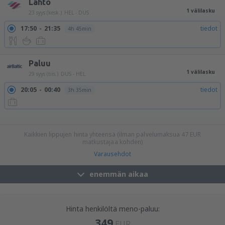
Lähtö
1 välilasku
23 syys (kesk.)
HEL - DUS
17:50
21:35
tiedot
4h 45min
Paluu
1 välilasku
29 syys (tiis.)
DUS - HEL
20:05
00:40
tiedot
3h 35min
20:05
08:20
tiedot
11h 15min
20:05
14:55
tiedot
17h 50min
20:05
20:40
tiedot
23h 35min
Kaikkien lippujen hinta yhteensä (ilman palvelumaksua
47
EUR
matkustajaa kohden)
Varausehdot
enemmän aikaa
Hinta henkilöltä meno-paluu:
349
EUR