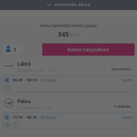
enemmän aikaa
Hinta henkilöltä meno-paluu:
345
EUR
1
Katso tarjoukset
Lähtö
Suora lento
23 syys (kesk.)
HEL - DUS
06:45
08:10
tiedot
2h 25min
Paluu
1 välilasku
29 syys (tiis.)
DUS - HEL
15:10
00:30
tiedot
8h 20min
18:40
00:30
tiedot
4h 50min