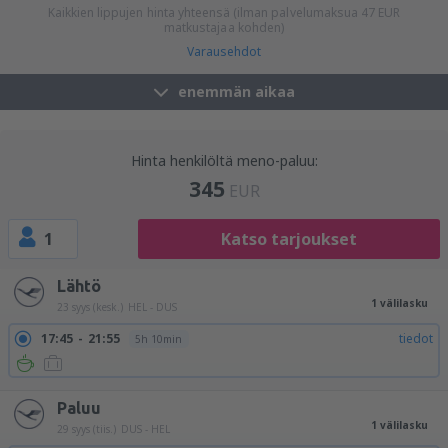
Kaikkien lippujen hinta yhteensä (ilman palvelumaksua
47
EUR
matkustajaa kohden)
Varausehdot
enemmän aikaa
Hinta henkilöltä meno-paluu:
345
EUR
1
Katso tarjoukset
Lähtö
1 välilasku
23 syys (kesk.)
HEL - DUS
17:45
21:55
tiedot
5h 10min
Paluu
1 välilasku
29 syys (tiis.)
DUS - HEL