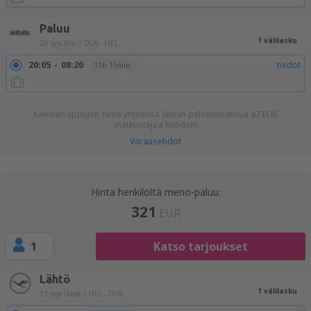
Paluu
1 välilasku
29 syys (tiis.)
DUS - HEL
20:05
08:20
tiedot
11h 15min
Kaikkien lippujen hinta yhteensä (ilman palvelumaksua
47
EUR
matkustajaa kohden)
Varausehdot
Hinta henkilöltä meno-paluu:
321
EUR
1
Katso tarjoukset
Lähtö
1 välilasku
23 syys (kesk.)
HEL - DUS