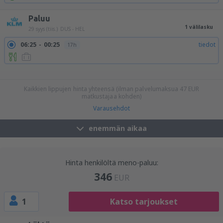
Paluu
1 välilasku
29 syys (tiis.)
DUS - HEL
06:25
00:25
tiedot
17h
08:15
00:25
tiedot
15h 10min
14:30
00:25
tiedot
8h 55min
14:30
13:05
tiedot
21h 35min
Kaikkien lippujen hinta yhteensä (ilman palvelumaksua
47
EUR
matkustajaa kohden)
Varausehdot
enemmän aikaa
Hinta henkilöltä meno-paluu:
346
EUR
1
Katso tarjoukset