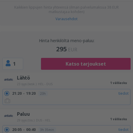
Kaikkien lippujen hinta yhteensä (ilman palvelumaksua
38
EUR
matkustajaa kohden)
Varausehdot
Hinta henkilöltä meno-paluu:
295
EUR
1
Katso tarjoukset
Lähtö
1 välilasku
23 syys (kesk.)
HEL - DUS
21:20
19:20
tiedot
23h
Paluu
1 välilasku
29 syys (tiis.)
DUS - HEL
20:05
00:40
tiedot
3h 35min