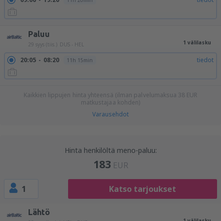
11h 20min
Paluu
1 välilasku
29 syys (tiis.)
DUS - HEL
20:05
08:20
tiedot
11h 15min
Kaikkien lippujen hinta yhteensä (ilman palvelumaksua
38
EUR
matkustajaa kohden)
Varausehdot
Hinta henkilöltä meno-paluu:
183
EUR
1
Katso tarjoukset
Lähtö
1 välilasku