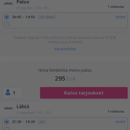
Paluu
1 välilasku
29 syys (tiis.)
DUS - HEL
20:05
14:55
tiedot
17h 50min
Kaikkien lippujen hinta yhteensä (ilman palvelumaksua
47
EUR
matkustajaa kohden)
Varausehdot
Hinta henkilöltä meno-paluu:
295
EUR
1
Katso tarjoukset
Lähtö
1 välilasku
23 syys (kesk.)
HEL - DUS
21:20
19:20
tiedot
23h