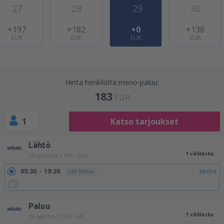
27
28
29
30
+197
+182
+0
+138
EUR
EUR
EUR
EUR
Hinta henkilöltä meno-paluu:
183
EUR
1
Katso tarjoukset
Lähtö
1 välilasku
23 syys (kesk.)
HEL - DUS
05:30
19:20
tiedot
14h 50min
Paluu
1 välilasku
29 syys (tiis.)
DUS - HEL