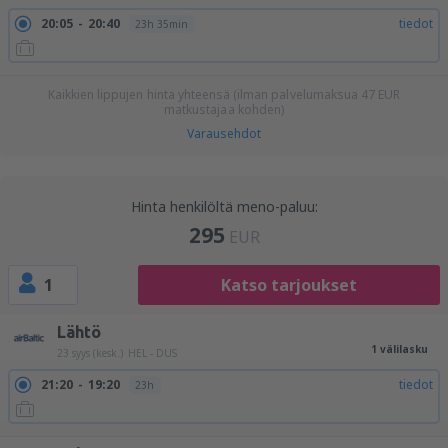
20:05
20:40
tiedot
23h 35min
Kaikkien lippujen hinta yhteensä (ilman palvelumaksua
47
EUR
matkustajaa kohden)
Varausehdot
Hinta henkilöltä meno-paluu:
295
EUR
1
Katso tarjoukset
Lähtö
1 välilasku
23 syys (kesk.)
HEL - DUS
21:20
19:20
tiedot
23h