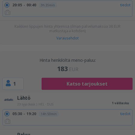
20:05
00:40
tiedot
3h 35min
Kaikkien lippujen hinta yhteensä (ilman palvelumaksua
38
EUR
matkustajaa kohden)
Varausehdot
Hinta henkilöltä meno-paluu:
183
EUR
1
Katso tarjoukset
Lähtö
1 välilasku
23 syys (kesk.)
HEL - DUS
05:30
19:20
tiedot
14h 50min
Paluu