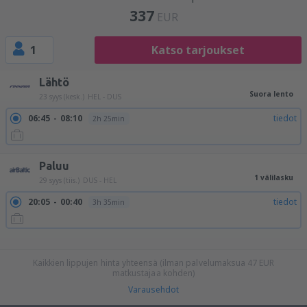
337
EUR
1
Katso tarjoukset
Lähtö
Suora lento
23 syys (kesk.)
HEL - DUS
06:45
08:10
tiedot
2h 25min
Paluu
1 välilasku
29 syys (tiis.)
DUS - HEL
20:05
00:40
tiedot
3h 35min
20:05
08:20
tiedot
11h 15min
20:05
14:55
tiedot
17h 50min
20:05
20:40
tiedot
23h 35min
Kaikkien lippujen hinta yhteensä (ilman palvelumaksua
47
EUR
matkustajaa kohden)
Varausehdot