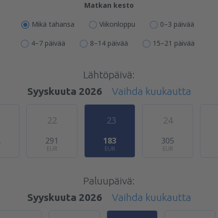
Matkan kesto
Mikä tahansa
Viikonloppu
0–3 päivää
4–7 päivää
8–14 päivää
15–21 päivää
Lähtöpäivä:
Syyskuuta 2026
Vaihda kuukautta
22
23
24
2
291
183
305
EUR
EUR
EUR
Paluupäivä:
Syyskuuta 2026
Vaihda kuukautta