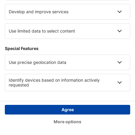
Kaikkien lippujen hinta yhteensä (ilman palvelumaksua
47
EUR
matkustajaa kohden)
Varausehdot
Hinta henkilöltä meno-paluu:
354
EUR
1
Katso tarjoukset
Lähtö
1 välilasku
23 syys (kesk.)
HEL - DUS
17:50
21:35
tiedot
4h 45min
Paluu
1 välilasku
29 syys (tiis.)
DUS - HEL
15:10
00:30
tiedot
8h 20min