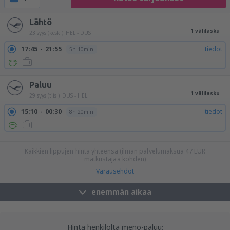
Lähtö
1 välilasku
23 syys (kesk.)
HEL - DUS
17:45
21:55
tiedot
5h 10min
Paluu
1 välilasku
29 syys (tiis.)
DUS - HEL
15:10
00:30
tiedot
8h 20min
18:40
00:30
tiedot
4h 50min
Kaikkien lippujen hinta yhteensä (ilman palvelumaksua
47
EUR
matkustajaa kohden)
Varausehdot
enemmän aikaa
Hinta henkilöltä meno-paluu: