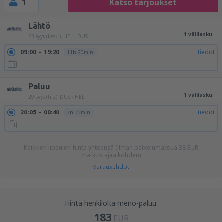
1
Katso tarjoukset
Lähtö
1 välilasku
23 syys (kesk.)
HEL - DUS
09:00
19:20
tiedot
11h 20min
Paluu
1 välilasku
29 syys (tiis.)
DUS - HEL
20:05
00:40
tiedot
3h 35min
Kaikkien lippujen hinta yhteensä (ilman palvelumaksua
38
EUR
matkustajaa kohden)
Varausehdot
Hinta henkilöltä meno-paluu:
183
EUR