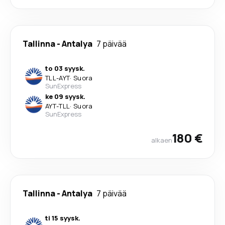
Tallinna
-
Antalya
7 päivää
to 03 syysk.
TLL
-
AYT
·
Suora
SunExpress
ke 09 syysk.
AYT
-
TLL
·
Suora
SunExpress
180 €
alkaen
Tallinna
-
Antalya
7 päivää
ti 15 syysk.