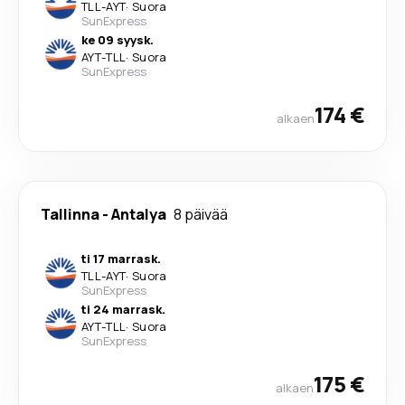
TLL
-
AYT
·
Suora
SunExpress
ke 09 syysk.
AYT
-
TLL
·
Suora
SunExpress
174 €
alkaen
Tallinna
-
Antalya
8 päivää
ti 17 marrask.
TLL
-
AYT
·
Suora
SunExpress
ti 24 marrask.
AYT
-
TLL
·
Suora
SunExpress
175 €
alkaen