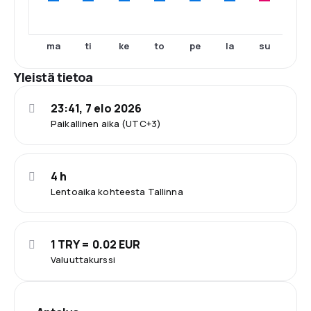
ma
ti
ke
to
pe
la
su
Yleistä tietoa
23:41, 7 elo 2026
Paikallinen aika (UTC+3)
4 h
Lentoaika kohteesta Tallinna
1 TRY = 0.02 EUR
Valuuttakurssi