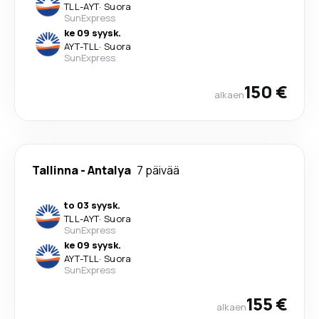
TLL
-
AYT
·
Suora
SunExpress
ke 09 syysk.
AYT
-
TLL
·
Suora
SunExpress
150 €
alkaen
Tallinna
-
Antalya
7 päivää
to 03 syysk.
TLL
-
AYT
·
Suora
SunExpress
ke 09 syysk.
AYT
-
TLL
·
Suora
SunExpress
155 €
alkaen