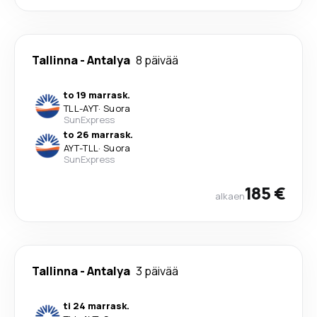
Tallinna
-
Antalya
8 päivää
to 19 marrask.
TLL
-
AYT
·
Suora
SunExpress
to 26 marrask.
AYT
-
TLL
·
Suora
SunExpress
185 €
alkaen
Tallinna
-
Antalya
3 päivää
ti 24 marrask.