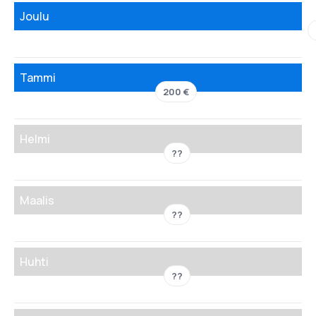
Joulu
Tammi
200 €
Helmi
??
Maalis
??
Huhti
??