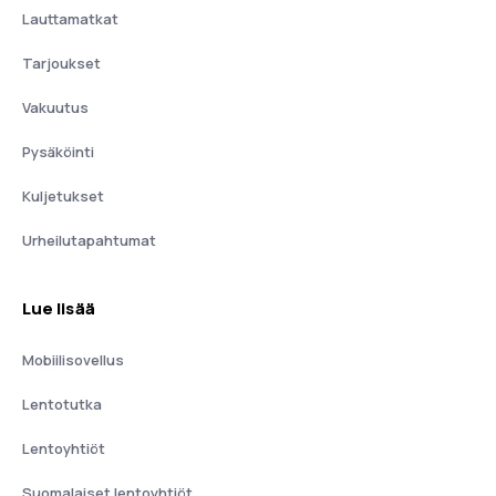
Lauttamatkat
Tarjoukset
Vakuutus
Pysäköinti
Kuljetukset
Urheilutapahtumat
Lue lisää
Mobiilisovellus
Lentotutka
Lentoyhtiöt
Suomalaiset lentoyhtiöt