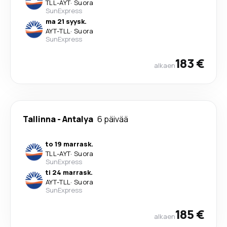
TLL
-
AYT
·
Suora
SunExpress
ma 21 syysk.
AYT
-
TLL
·
Suora
SunExpress
183 €
alkaen
Tallinna
-
Antalya
6 päivää
to 19 marrask.
TLL
-
AYT
·
Suora
SunExpress
ti 24 marrask.
AYT
-
TLL
·
Suora
SunExpress
185 €
alkaen