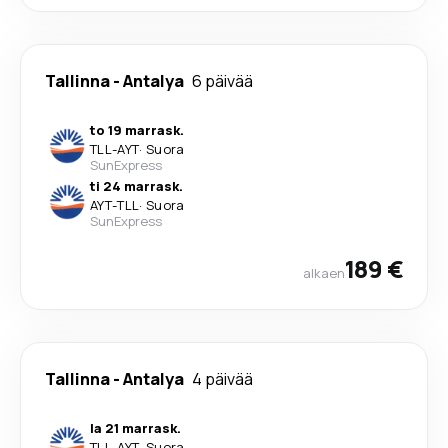
Tallinna
-
Antalya
6 päivää
to 19 marrask.
TLL
-
AYT
·
Suora
SunExpress
ti 24 marrask.
AYT
-
TLL
·
Suora
SunExpress
189 €
alkaen
Tallinna
-
Antalya
4 päivää
la 21 marrask.
TLL
-
AYT
·
Suora