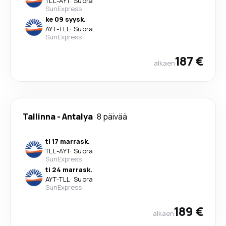
TLL
-
AYT
·
Suora
SunExpress
ke 09 syysk.
AYT
-
TLL
·
Suora
SunExpress
187 €
alkaen
Tallinna
-
Antalya
8 päivää
ti 17 marrask.
TLL
-
AYT
·
Suora
SunExpress
ti 24 marrask.
AYT
-
TLL
·
Suora
SunExpress
189 €
alkaen