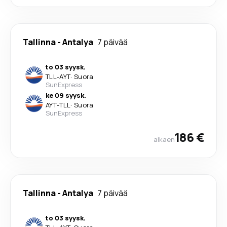
Tallinna
-
Antalya
7 päivää
to 03 syysk.
TLL
-
AYT
·
Suora
SunExpress
ke 09 syysk.
AYT
-
TLL
·
Suora
SunExpress
186 €
alkaen
Tallinna
-
Antalya
7 päivää
to 03 syysk.