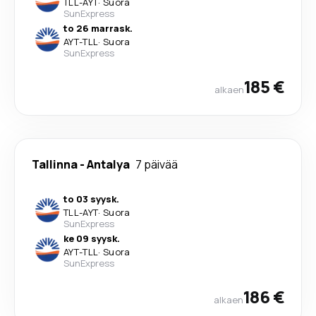
TLL
-
AYT
·
Suora
SunExpress
to 26 marrask.
AYT
-
TLL
·
Suora
SunExpress
185 €
alkaen
Tallinna
-
Antalya
7 päivää
to 03 syysk.
TLL
-
AYT
·
Suora
SunExpress
ke 09 syysk.
AYT
-
TLL
·
Suora
SunExpress
186 €
alkaen