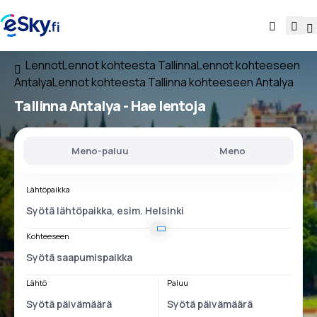
Lennot
Lennot kohteesta Tallinna
Lennot kohteeseen
Antalya
Lennot kohteesta Tallinna kohteeseen Antalya
Tallinna Antalya
- Hae lentoja
Meno-paluu
Meno
Lähtöpaikka
Kohteeseen
Lähtö
Paluu