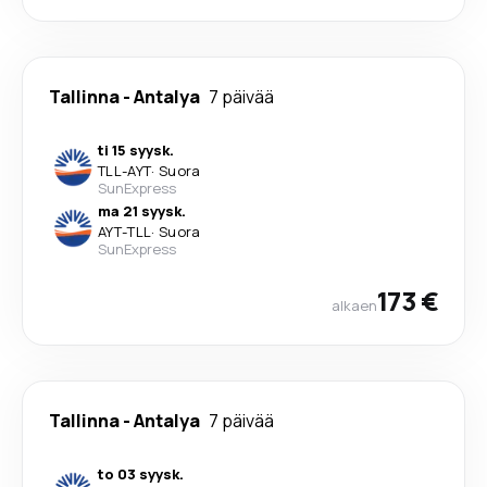
Tallinna
-
Antalya
7 päivää
ti 15 syysk.
TLL
-
AYT
·
Suora
SunExpress
ma 21 syysk.
AYT
-
TLL
·
Suora
SunExpress
173 €
alkaen
Tallinna
-
Antalya
7 päivää
to 03 syysk.