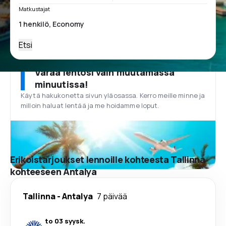
Matkustajat
Etsi
Varaa lentosi vain muutamassa
minuutissa!
Käytä hakukonetta sivun yläosassa. Kerro meille minne ja
milloin haluat lentää ja me hoidamme loput.
Erikoistarjoukset lennoille kohteesta Tallinna
kohteeseen Antalya
Tallinna
-
Antalya
7 päivää
to 03 syysk.