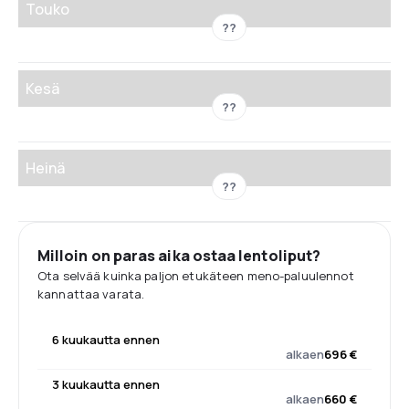
Touko
??
Kesä
??
Heinä
??
Milloin on paras aika ostaa lentoliput?
Ota selvää kuinka paljon etukäteen meno-paluulennot
kannattaa varata.
6 kuukautta ennen
alkaen
696 €
3 kuukautta ennen
alkaen
660 €