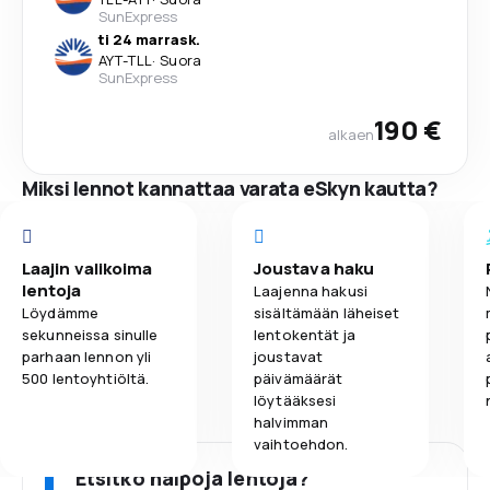
SunExpress
ti 24 marrask.
AYT
-
TLL
·
Suora
SunExpress
190 €
alkaen
Miksi lennot kannattaa varata eSkyn kautta?
Laajin valikoima
Joustava haku
lentoja
Laajenna hakusi
Löydämme
sisältämään läheiset
sekunneissa sinulle
lentokentät ja
parhaan lennon yli
joustavat
500 lentoyhtiöltä.
päivämäärät
löytääksesi
halvimman
vaihtoehdon.
Etsitkö halpoja lentoja?