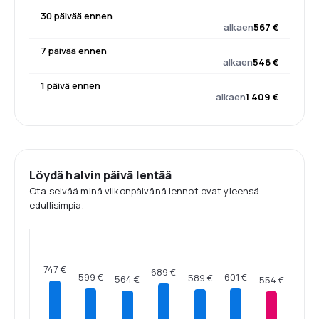
30 päivää ennen
alkaen
567 €
7 päivää ennen
alkaen
546 €
1 päivä ennen
alkaen
1 409 €
Löydä halvin päivä lentää
Ota selvää minä viikonpäivänä lennot ovat yleensä
edullisimpia.
747 €
689 €
601 €
599 €
589 €
564 €
554 €