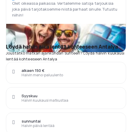
Olet oikeassa paikassa. Vertailemme satoja tarjouksia
joka päivä tarjotaksemme niistä parhaat sinulle. Tutustu
niihin!
Löydä halvin aika lentää kohteeseen Antalya
Joustatko matkan ajankohdan suhteen? Löydä halvin kuukausi
lentää kohteeseen Antalya
alkaen 150 €
Halvin meno-paluulento
Syyskuu
Halvin kuukausi matkustaa
sunnuntai
Halvin päivä lentää